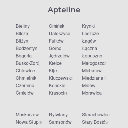
Apteline
Bieliny
Ćmińsk
Krynki
Bilcza
Daleszyce
Leszcze
Bliżyn
Fałków
Łagów
Bodzentyn
Górno
Łączna
Bogoria
Jędrzejów
Łopuszno
Busko-Zdrój
Kielce
Małogoszcz
Chlewice
Kije
Michałów
Chmielnik
Kluczewsko
Miedziana Góra
Czermno
Końskie
Mniów
Ćmielów
Krasocin
Morawica
Moskorzew
Rytwiany
Starachowice
Nowa Słupia
Samsonów
Stary Bostów