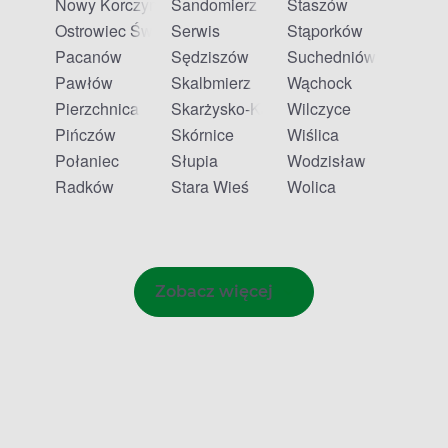
Nowy Korczyn
Sandomierz
Staszów
Ostrowiec Świętokrzyski
Serwis
Stąporków
Pacanów
Sędziszów
Suchedniów
Pawłów
Skalbmierz
Wąchock
Pierzchnica
Skarżysko-Kamienna
Wilczyce
Pińczów
Skórnice
Wiślica
Połaniec
Słupia
Wodzisław
Radków
Stara Wieś
Wolica
Zobacz więcej