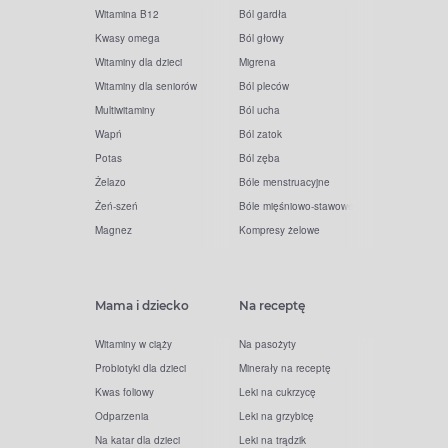
Witamina B12
Ból gardła
Kwasy omega
Ból głowy
Witaminy dla dzieci
Migrena
Witaminy dla seniorów
Ból pleców
Multiwitaminy
Ból ucha
Wapń
Ból zatok
Potas
Ból zęba
Żelazo
Bóle menstruacyjne
Żeń-szeń
Bóle mięśniowo-stawowe
Magnez
Kompresy żelowe
Mama i dziecko
Na receptę
Witaminy w ciąży
Na pasożyty
Probiotyki dla dzieci
Minerały na receptę
Kwas foliowy
Leki na cukrzycę
Odparzenia
Leki na grzybicę
Na katar dla dzieci
Leki na trądzik