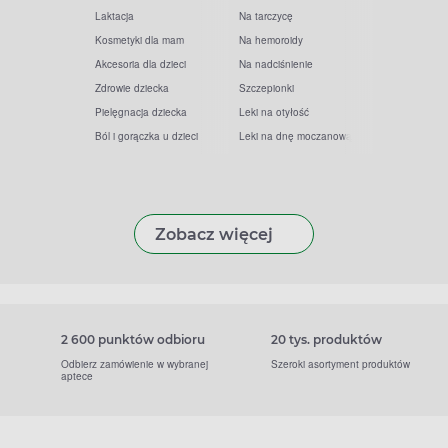
Laktacja
Na tarczycę
Kosmetyki dla mam
Na hemoroidy
Akcesoria dla dzieci
Na nadciśnienie
Zdrowie dziecka
Szczepionki
Pielęgnacja dziecka
Leki na otyłość
Ból i gorączka u dzieci
Leki na dnę moczanową
Zobacz więcej
2 600 punktów odbioru
20 tys. produktów
Odbierz zamówienie w wybranej
Szeroki asortyment produktów
aptece