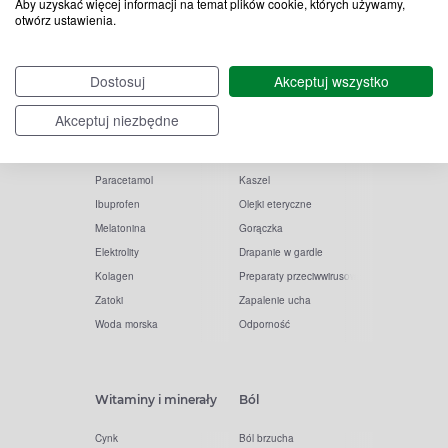
Aby uzyskać więcej informacji na temat plików cookie, których używamy,
otwórz ustawienia.
Popularne zapytania
Przeziębienie i grypa
Dostosuj
Akceptuj wszystko
Witamina D
Termometry
Witamina C
Krople do nosa
Akceptuj niezbędne
Krople do oczu
Inhalacje
Tran
Katar
Paracetamol
Kaszel
Ibuprofen
Olejki eteryczne
Melatonina
Gorączka
Elektrolity
Drapanie w gardle
Kolagen
Preparaty przeciwwirusowe
Zatoki
Zapalenie ucha
Woda morska
Odporność
Witaminy i minerały
Ból
Cynk
Ból brzucha