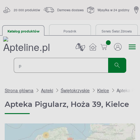
20 000 produktów
Darmowa dostawa
Wysyłka w 24 godziny
Poradnik
Serwis Świat Zdrowia
Katalog produktów
sztuk
Strona główna
Apteki
Świętokrzyskie
Kielce
Apteka Pigu
Apteka Pigularz, Hoża 39, Kielce