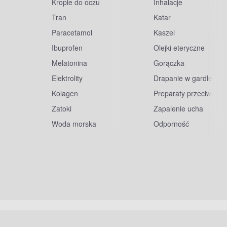
Krople do oczu
Inhalacje
Tran
Katar
Paracetamol
Kaszel
Ibuprofen
Olejki eteryczne
Melatonina
Gorączka
Elektrolity
Drapanie w gardle
Kolagen
Preparaty przeciwwiru
Zatoki
Zapalenie ucha
Woda morska
Odporność