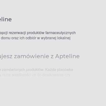
line
opcji rezerwacji produktów farmaceutycznych
domu oraz ich odbiór w wybranej lokalnej
zujesz zamówienie z Apteline
nie zamówionych produktów. Każda placówka
w razie wątpliwości co do dawkowania czy