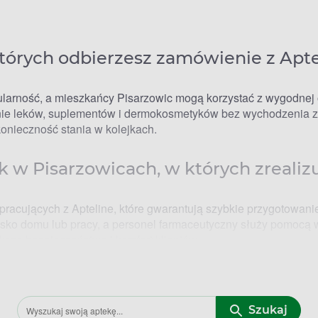
tórych odbierzesz zamówienie z Apte
ularność, a mieszkańcy Pisarzowic mogą korzystać z wygodnej 
enie leków, suplementów i dermokosmetyków bez wychodzenia z 
konieczność stania w kolejkach.
ek w Pisarzowicach, w których zreali
łpracujących z Apteline, które gwarantują szybkie przygotowa
isko domu lub pracy, a personel farmaceutyczny służy pomocą 
sza bezpieczeństwo i komfort klientów.
dziny otwarcia
Szukaj