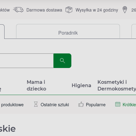
uktów
Darmowa dostawa
Wysyłka w 24 godziny
26
Poradnik
a
Mama i
Kosmetyki i
Higiena
ę
dziecko
Dermokosmety
 produktowe
Ostatnie sztuki
Popularne
Krótkie
skie