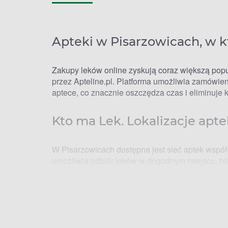
Apteki w Pisarzowicach, w k
Zakupy leków online zyskują coraz większą pop
przez Apteline.pl. Platforma umożliwia zamówi
aptece, co znacznie oszczędza czas i eliminuje 
Kto ma Lek. Lokalizacje apt
W Pisarzowicach dostępna jest sieć aptek wspó
umożliwia odbiór leków w dogodnym miejscu, bl
stosowania suplementów. Taka współpraca zwięk
Apteki w Pisarzowicach – go