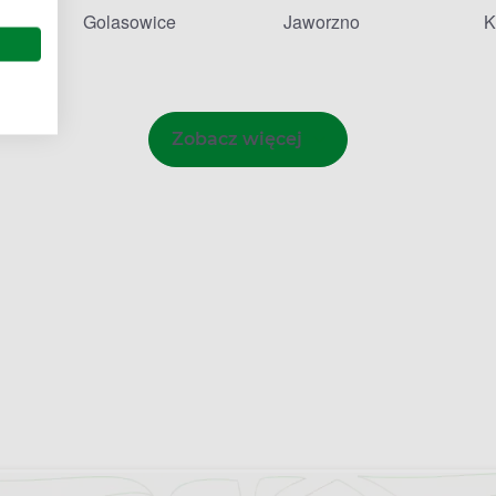
eszczyny
Golasowice
Jaworzno
K
Zobacz więcej