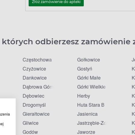
Złóż zamówienie do apteki
 których odbierzesz zamówienie 
Częstochowa
Gołkowice
J
Czyżowice
Gostyń
K
Dankowice
Górki Małe
K
Dąbrowa Górnicza
Górki Wielkie
K
Dębowiec
Herby
K
Drogomyśl
Huta Stara B
K
Gierałtowice
Jasienica
K
szenia
ziedzice
Gliwice
Jastrzębie-Zdrój
K
cej
Godów
Jaworze
K