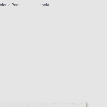
olonia Poczesna
Lyski