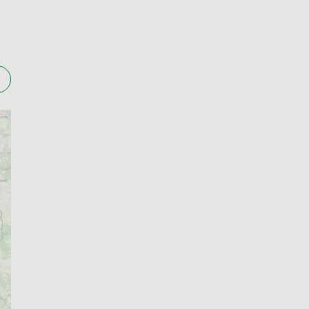
iała w ciągu dnia, ale wiele zapewnia także
a Apteline.pl można sprawdzić aktualne
i długich kolejek
ieczności chodzenia po kilku punktach w
lnie przydatne przy nowych lekach lub
maceutycznym.
ż kiedykolwiek.