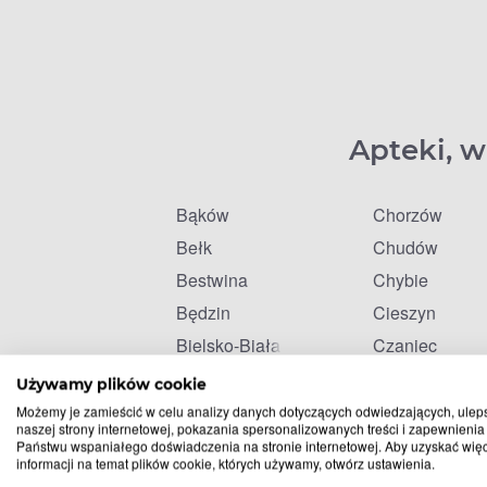
Apteki, w
Bąków
Chorzów
Bełk
Chudów
Bestwina
Chybie
Będzin
Cieszyn
Bielsko-Biała
Czaniec
Bieruń
Czarków
Używamy plików cookie
Blachownia
Czarny Las
Możemy je zamieścić w celu analizy danych dotyczących odwiedzających, ulep
naszej strony internetowej, pokazania spersonalizowanych treści i zapewnienia
Brenna
Czechowice-D
Państwu wspaniałego doświadczenia na stronie internetowej. Aby uzyskać wię
informacji na temat plików cookie, których używamy, otwórz ustawienia.
Brzuśnik
Czeladź