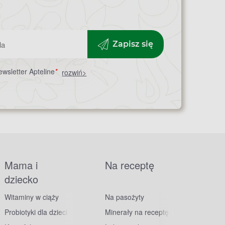
Zapisz się
wsletter Apteline
*
rozwiń>
Mama i
Na receptę
dziecko
Witaminy w ciąży
Na pasożyty
Probiotyki dla dzieci
Minerały na receptę