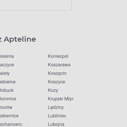
z Apteline
eleśnia
Koniecpol
aczyce
Koszarawa
alety
Koszęcin
atowice
Koszyce
łobuck
Kozy
łomnice
Krupski Młyn
nurów
Lędziny
obiernice
Lubliniec
ochanowice
Lubojna