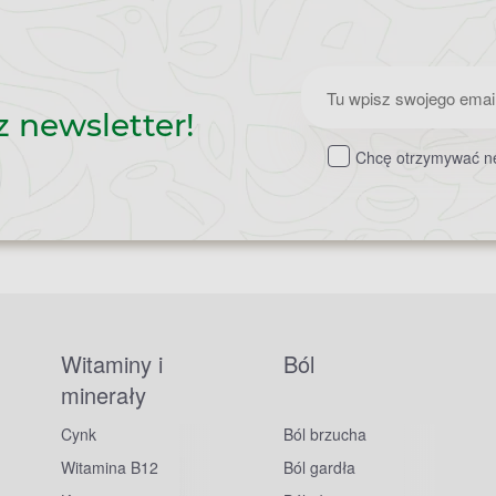
Zapisz
z newsletter!
do
Chcę otrzymywać ne
newslettera
Witaminy i
Ból
minerały
Cynk
Ból brzucha
Witamina B12
Ból gardła