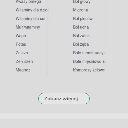
Kwasy omega
Ból głowy
Witaminy dla dzieci
Migrena
Witaminy dla seniorów
Ból pleców
Multiwitaminy
Ból ucha
Wapń
Ból zatok
Potas
Ból zęba
sowe
Żelazo
Bóle menstruacyjne
Żeń-szeń
Bóle mięśniowo-stawowe
Magnez
Kompresy żelowe
Zobacz więcej