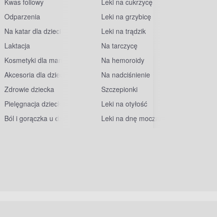
Kwas foliowy
Leki na cukrzycę
Odparzenia
Leki na grzybicę
Na katar dla dzieci
Leki na trądzik
Laktacja
Na tarczycę
Kosmetyki dla mam
Na hemoroidy
Akcesoria dla dzieci
Na nadciśnienie
Zdrowie dziecka
Szczepionki
Pielęgnacja dziecka
Leki na otyłość
Ból i gorączka u dzieci
Leki na dnę moczanową