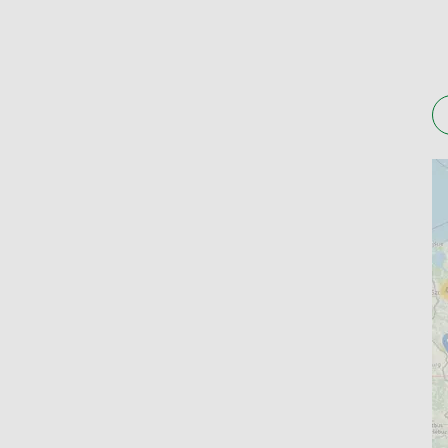
Godziny pracy aptek w Pisarzowicach są dostos
dyżury weekendowe i późnowieczorne, dzięki c
godziny każdej apteki i zaplanować odbiór zamó
Gdzie po Lek. Apteki w Pisa
Rezerwacja leków przez Apteline pozwala na na
mieście. Dodatkowo, odbierając zamówienie, mas
specjalistycznych preparatach. To rozwiązanie
Zamów przez Apteline.pl i odbierz swoje produkt