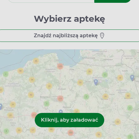
owane do różnych potrzeb mieszkańców. Większość placówek dz
zemu odbiór leków można wkomponować w swój harmonogram. N
wienia w najbardziej dogodnym czasie.
Wybierz aptekę
rzowicach – bez wychodzenia z domu 
Znajdź najbliższą aptekę
tychmiastowy odbiór zamówionych produktów w aptece, bez kon
z możliwość skonsultowania się z farmaceutą, co jest szczegó
 łączy wygodę zakupów online z profesjonalnym wsparciem far
y w aptekach Pisarzowic – szybciej, bezpieczniej i wygodniej ni