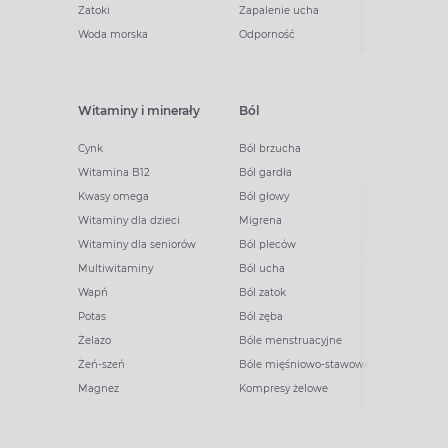
Zatoki
Zapalenie ucha
Woda morska
Odporność
Witaminy i minerały
Ból
Cynk
Ból brzucha
Witamina B12
Ból gardła
Kwasy omega
Ból głowy
Witaminy dla dzieci
Migrena
Witaminy dla seniorów
Ból pleców
Multiwitaminy
Ból ucha
Wapń
Ból zatok
Potas
Ból zęba
Żelazo
Bóle menstruacyjne
Żeń-szeń
Bóle mięśniowo-stawowe
Magnez
Kompresy żelowe