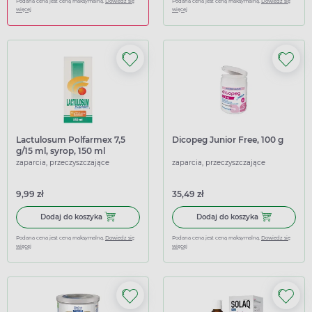
Podana cena jest ceną maksymalną.
Dowiedz się
Podana cena jest ceną maksymalną.
Dowiedz się
więcej
więcej
Lactulosum Polfarmex 7,5
Dicopeg Junior Free, 100 g
g/15 ml, syrop, 150 ml
zaparcia, przeczyszczające
zaparcia, przeczyszczające
9,99 zł
35,49 zł
Dodaj do koszyka Lactulosum Polfarmex 7,5 g/15 ml, syrop
Dodaj do koszy
Dodaj do koszyka
Dodaj do koszyka
Podana cena jest ceną maksymalną.
Dowiedz się
Podana cena jest ceną maksymalną.
Dowiedz się
więcej
więcej