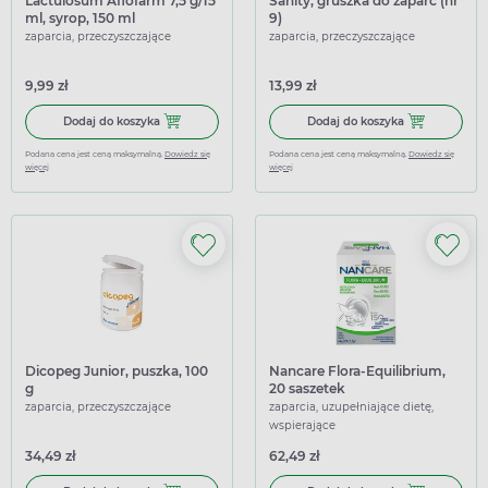
Lactulosum Aflofarm 7,5 g/15
Sanity, gruszka do zaparć (nr
ml, syrop, 150 ml
9)
zaparcia, przeczyszczające
zaparcia, przeczyszczające
9,99 zł
13,99 zł
Dodaj do koszyka Lactulosum Aflofarm 7,5 g/15 ml, syrop, 
Dodaj do koszy
Dodaj do koszyka
Dodaj do koszyka
Podana cena jest ceną maksymalną.
Dowiedz się
Podana cena jest ceną maksymalną.
Dowiedz się
więcej
więcej
Dicopeg Junior, puszka, 100
Nancare Flora-Equilibrium,
g
20 saszetek
zaparcia, przeczyszczające
zaparcia, uzupełniające dietę,
wspierające
34,49 zł
62,49 zł