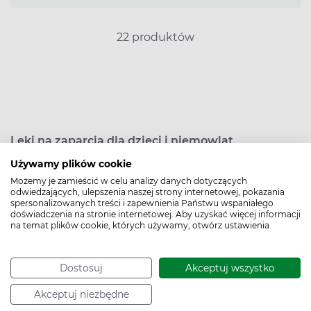
22 produktów
Leki na zaparcia dla dzieci i niemowląt
Zaparcie, zwane potocznie zatwardzeniem to stan, w
Używamy plików cookie
którym utrudnione jest wydalenie kału. Może być to
Możemy je zamieścić w celu analizy danych dotyczących
spowodowane zbyt słabą aktywnością jelitową, a u dzieci,
odwiedzających, ulepszenia naszej strony internetowej, pokazania
które przyjmują stałe pokarmy, nieprawidłową dietą, która
spersonalizowanych treści i zapewnienia Państwu wspaniałego
doświadczenia na stronie internetowej. Aby uzyskać więcej informacji
powoduje, że stolec ma zbyt zwartą konsystencję. Częstą
na temat plików cookie, których używamy, otwórz ustawienia.
przyczyną zaparć u dzieci jest też odwodnienie, dlatego
pierwszym krokiem do zwalczenia zaparcia jest podawanie
wody lub elektrolitów do picia.
Dostosuj
Akceptuj wszystko
Jeżeli to nie pomoże, niezbędne mogą okazać się leki na
Akceptuj niezbędne
zaparcia u dzieci. W przypadku dzieci po 6. miesiącu życia,