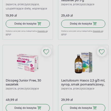
saszetek po 5 g
zaparcia, przeczyszczające,
zaparcia, przeczyszczające
uzupełniające dietę, wspierające
19,99 zł
29,49 zł
Dodaj do koszyka Solaq, Solinea, syrop, 200 ml
Dodaj do koszy
Dodaj do koszyka
Dodaj do koszyka
Podana cena jest ceną maksymalną.
Dowiedz się
Podana cena jest ceną maksymalną.
Dowiedz się
więcej
więcej
Dicopeg Junior Free, 30
Lactulosum Hasco 2,5 g/5 ml,
saszetek
syrop, smak pomarańczowy,
500 ml
zaparcia, przeczyszczające
zaparcia, przeczyszczające
49,99 zł
29,99 zł
Dodaj do koszyka Dicopeg Junior Free, 30 saszetek
Dodaj do kosz
Dodaj do koszyka
Dodaj do koszyka