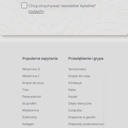
do
*
Chcę otrzymywać newsletter Apteline
newslettera
rozwiń>
Popularne zapytania
Przeziębienie i grypa
Witamina D
Termometry
Witamina C
Krople do nosa
Krople do oczu
Inhalacje
Tran
Katar
Paracetamol
Kaszel
Ibuprofen
Olejki eteryczne
Melatonina
Gorączka
Elektrolity
Drapanie w gardle
Kolagen
Preparaty przeciwwirusowe