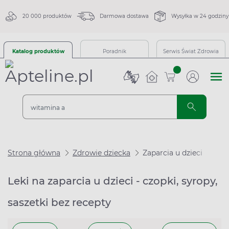
20 000 produktów
Darmowa dostawa
Wysyłka w 24 godziny
Katalog produktów
Poradnik
Serwis Świat Zdrowia
sztuk
Strona główna
Zdrowie dziecka
Zaparcia u dzieci
Leki na zaparcia u dzieci - czopki, syropy,
saszetki bez recepty