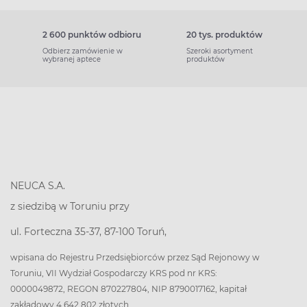
2 600 punktów odbioru
20 tys. produktów
Odbierz zamówienie w
Szeroki asortyment
wybranej aptece
produktów
NEUCA S.A.
z siedzibą w Toruniu przy
ul. Forteczna 35-37, 87-100 Toruń,
wpisana do Rejestru Przedsiębiorców przez Sąd Rejonowy w
Toruniu, VII Wydział Gospodarczy KRS pod nr KRS:
0000049872, REGON 870227804, NIP 8790017162, kapitał
zakładowy 4 642 802 złotych.