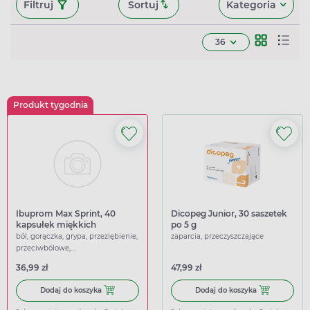
Filtruj
Sortuj
Kategoria
36
Produkt tygodnia
Ibuprom Max Sprint, 40
Dicopeg Junior, 30 saszetek
kapsułek miękkich
po 5 g
ból, gorączka, grypa, przeziębienie,
zaparcia, przeczyszczające
przeciwbólowe,
przeciwgorączkowe
36,99 zł
47,99 zł
Dodaj do koszyka Ibuprom Max Sprint, 40 kapsułek miękk
Dodaj do koszy
Dodaj do koszyka
Dodaj do koszyka