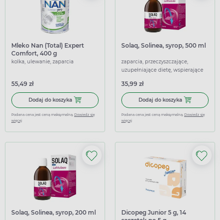
Mleko Nan (Total) Expert
Solaq, Solinea, syrop, 500 ml
Comfort, 400 g
kolka, ulewanie, zaparcia
zaparcia, przeczyszczające,
uzupełniające dietę, wspierające
55,49 zł
35,99 zł
Dodaj do koszyka Mleko Nan (Total) Expert Comfort, 400 g
Dodaj do koszy
Dodaj do koszyka
Dodaj do koszyka
Podana cena jest ceną maksymalną.
Dowiedz się
Podana cena jest ceną maksymalną.
Dowiedz się
więcej
więcej
Solaq, Solinea, syrop, 200 ml
Dicopeg Junior 5 g, 14