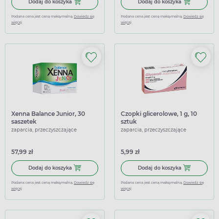
Dodaj do koszyka Dicopeg Junior, puszka, 100 g
Dodaj do koszy
Dodaj do koszyka
Dodaj do koszyka
Podana cena jest ceną maksymalną.
Dowiedz się
Podana cena jest ceną maksymalną.
Dowiedz się
więcej
więcej
Xenna Balance Junior, 30
Czopki glicerolowe, 1 g, 10
saszetek
sztuk
zaparcia, przeczyszczające
zaparcia, przeczyszczające
57,99 zł
5,99 zł
Dodaj do koszyka Xenna Balance Junior, 30 saszetek
Dodaj do koszy
Dodaj do koszyka
Dodaj do koszyka
Podana cena jest ceną maksymalną.
Dowiedz się
Podana cena jest ceną maksymalną.
Dowiedz się
więcej
więcej