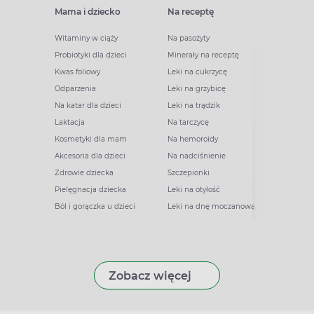
Mama i dziecko
Na receptę
Witaminy w ciąży
Na pasożyty
Probiotyki dla dzieci
Minerały na receptę
Kwas foliowy
Leki na cukrzycę
Odparzenia
Leki na grzybicę
Na katar dla dzieci
Leki na trądzik
Laktacja
Na tarczycę
Kosmetyki dla mam
Na hemoroidy
Akcesoria dla dzieci
Na nadciśnienie
Zdrowie dziecka
Szczepionki
Pielęgnacja dziecka
Leki na otyłość
Ból i gorączka u dzieci
Leki na dnę moczanową
Zobacz więcej