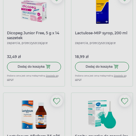
Dicopeg Junior Free, 5 g x 14
Lactulose-MIP syrop, 200 ml
saszetek
zaparcia, przeczyszczające
zaparcia, przeczyszczające
32,49 zł
18,99 zł
Dodaj do koszyka Dicopeg Junior Free, 5 g x 14 saszetek
Dodaj do kosz
Dodaj do koszyka
Dodaj do koszyka
Podana cena jest ceną maksymalną.
Dowiedz się
Podana cena jest ceną maksymalną.
Dowiedz się
więcej
więcej