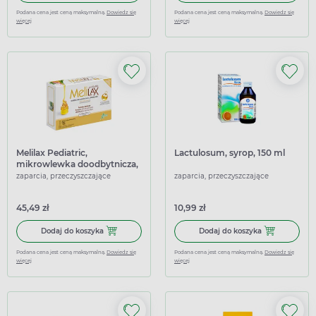
Podana cena jest ceną maksymalną.
Dowiedz się
Podana cena jest ceną maksymalną.
Dowiedz się
więcej
więcej
Melilax Pediatric,
Lactulosum, syrop, 150 ml
mikrowlewka doodbytnicza,
6 wlewek po 5 g
zaparcia, przeczyszczające
zaparcia, przeczyszczające
45,49 zł
10,99 zł
Dodaj do koszyka Melilax Pediatric, mikrowlewka doodbyt
Dodaj do koszy
Dodaj do koszyka
Dodaj do koszyka
Podana cena jest ceną maksymalną.
Dowiedz się
Podana cena jest ceną maksymalną.
Dowiedz się
więcej
więcej