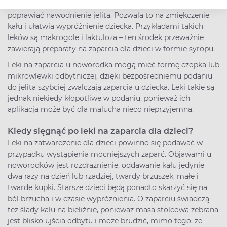
leki na zaparcia powinny mieć działanie osmotyczne, czyli
poprawiać nawodnienie jelita. Pozwala to na zmiękczenie
kału i ułatwia wypróżnienie dziecka. Przykładami takich
leków są makrogole i laktuloza – ten środek przeważnie
zawierają preparaty na zaparcia dla dzieci w formie syropu.
Leki na zaparcia u noworodka mogą mieć formę czopka lub
mikrowlewki odbytniczej, dzięki bezpośredniemu podaniu
do jelita szybciej zwalczają zaparcia u dziecka. Leki takie są
jednak niekiedy kłopotliwe w podaniu, ponieważ ich
aplikacja może być dla malucha nieco nieprzyjemna.
Kiedy sięgnąć po leki na zaparcia dla dzieci?
Leki na zatwardzenie dla dzieci powinno się podawać w
przypadku wystąpienia mocniejszych zaparć. Objawami u
noworodków jest rozdrażnienie, oddawanie kału jedynie
dwa razy na dzień lub rzadziej, twardy brzuszek, małe i
twarde kupki. Starsze dzieci będą ponadto skarżyć się na
ból brzucha i w czasie wypróżnienia. O zaparciu świadczą
też ślady kału na bieliźnie, ponieważ masa stolcowa zebrana
jest blisko ujścia odbytu i może brudzić, mimo tego, że