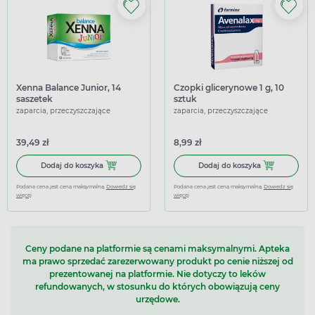
Xenna Balance Junior, 14
Czopki glicerynowe 1 g, 10
saszetek
sztuk
zaparcia, przeczyszczające
zaparcia, przeczyszczające
39,49 zł
8,99 zł
Dodaj do koszyka Xenna Balance Junior, 14 saszetek
Dodaj do koszy
Dodaj do koszyka
Dodaj do koszyka
Podana cena jest ceną maksymalną.
Dowiedz się
Podana cena jest ceną maksymalną.
Dowiedz się
więcej
więcej
Ceny podane na platformie są cenami maksymalnymi. Apteka
ma prawo sprzedać zarezerwowany produkt po cenie niższej od
prezentowanej na platformie. Nie dotyczy to leków
refundowanych, w stosunku do których obowiązują ceny
urzędowe.