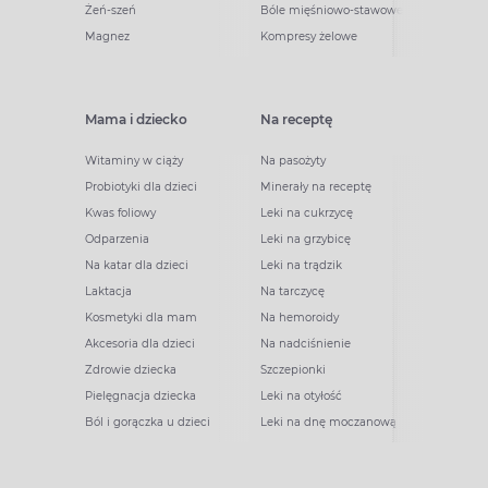
Żeń-szeń
Bóle mięśniowo-stawowe
Magnez
Kompresy żelowe
Mama i dziecko
Na receptę
Witaminy w ciąży
Na pasożyty
Probiotyki dla dzieci
Minerały na receptę
Kwas foliowy
Leki na cukrzycę
Odparzenia
Leki na grzybicę
Na katar dla dzieci
Leki na trądzik
Laktacja
Na tarczycę
Kosmetyki dla mam
Na hemoroidy
Akcesoria dla dzieci
Na nadciśnienie
Zdrowie dziecka
Szczepionki
Pielęgnacja dziecka
Leki na otyłość
Ból i gorączka u dzieci
Leki na dnę moczanową