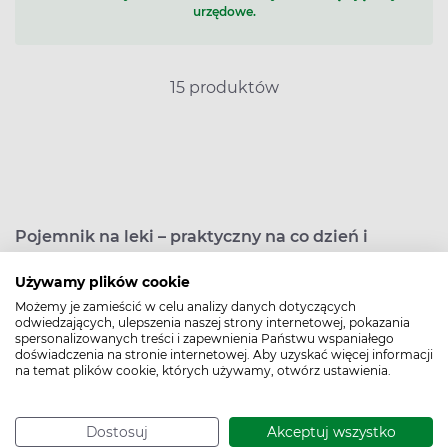
urzędowe.
15 produktów
Pojemnik na leki – praktyczny na co dzień i
podczas wyjazdów
Używamy plików cookie
Pojemnik na leki sprawdza się zwłaszcza u osób starszych,
które mają problemy z zapamiętywaniem, a muszą
Możemy je zamieścić w celu analizy danych dotyczących
odwiedzających, ulepszenia naszej strony internetowej, pokazania
przyjmować leki każdego dnia o określonej porze.
spersonalizowanych treści i zapewnienia Państwu wspaniałego
Wygodne zamknięcie ułatwia transport, a wysokiej jakości
doświadczenia na stronie internetowej. Aby uzyskać więcej informacji
na temat plików cookie, których używamy, otwórz ustawienia.
tworzywo sztuczne sprawia, że jest on trwały i wytrzymały,
dlatego z pojemnika na leki można korzystać też na
wyjazdach.
Dostosuj
Akceptuj wszystko