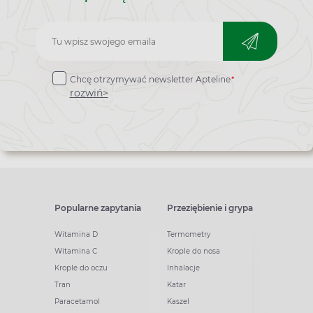
Zapisz
do
*
Chcę otrzymywać newsletter Apteline
newslettera
rozwiń>
Popularne zapytania
Przeziębienie i grypa
Witamina D
Termometry
Witamina C
Krople do nosa
Krople do oczu
Inhalacje
Tran
Katar
Paracetamol
Kaszel