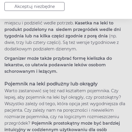
Organizer na leki tygodniowy lub dzienny
Akceptuj niezbędne
Rozmiar kasetki na leki pozwala wygodnie naszykować
lekarstwa do przyjęcia – umieścić je pod ręką w jednym
miejscu i podzielić wedle potrzeb.
Kasetka na leki to
produkt podzielony na siedem przegródek wedle dni
tygodnia lub na kilka części zgodnie z porą dnia
(np.
dwie, trzy lub cztery
części). Są też wersje tygodniowe z
dodatkowym podziałem dziennym.
Organizer może także przybrać formę kieliszka do
lekarstw, co ułatwia podawanie leków osobom
schorowanym i leżącym.
Pojemnik na leki podłużny lub okrągły
Warto zastanowić się też nad kształtem pojemnika. Czy
lepiej, aby pojemnik na leki był okrągły, czy prostokątny?
Wszystko zależy od tego, która opcja jest wygodniejsza dla
pacjenta. Czy zależy nam na poręczności i niewielkim
rozmiarze pojemnika, czy na logicznym rozmieszczeniu
przegródek?
Pojemnik prostokątny może być bardziej
intuicyjny w codziennym użytkowaniu dla osób