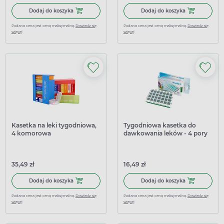
Dodaj do koszyka Kasetka na leki tygodniowa, 1 komorowa
Dodaj do kosz
Dodaj do koszyka
Dodaj do koszyka
Podana cena jest ceną maksymalną.
Dowiedz się
Podana cena jest ceną maksymalną.
Dowiedz się
więcej
więcej
Kasetka na leki tygodniowa,
Tygodniowa kasetka do
4 komorowa
dawkowania leków - 4 pory
dnia MAXI 7x4
35,49 zł
16,49 zł
Dodaj do koszyka Kasetka na leki tygodniowa, 4 komorow
Dodaj do kosz
Dodaj do koszyka
Dodaj do koszyka
Podana cena jest ceną maksymalną.
Dowiedz się
Podana cena jest ceną maksymalną.
Dowiedz się
więcej
więcej