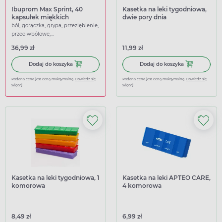
Ibuprom Max Sprint, 40
Kasetka na leki tygodniowa,
kapsułek miękkich
dwie pory dnia
ból, gorączka, grypa, przeziębienie,
przeciwbólowe,
przeciwgorączkowe
36,99 zł
11,99 zł
Dodaj do koszyka Ibuprom Max Sprint, 40 kapsułek miękk
Dodaj do koszy
Dodaj do koszyka
Dodaj do koszyka
Podana cena jest ceną maksymalną.
Dowiedz się
Podana cena jest ceną maksymalną.
Dowiedz się
więcej
więcej
Kasetka na leki tygodniowa, 1
Kasetka na leki APTEO CARE,
komorowa
4 komorowa
8,49 zł
6,99 zł