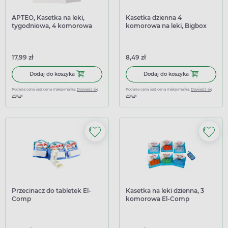
APTEO, Kasetka na leki,
Kasetka dzienna 4
tygodniowa, 4 komorowa
komorowa na leki, Bigbox
17,99 zł
8,49 zł
Dodaj do koszyka APTEO, Kasetka na leki, tygodniowa, 4
Dodaj do kosz
Dodaj do koszyka
Dodaj do koszyka
Podana cena jest ceną maksymalną.
Dowiedz się
Podana cena jest ceną maksymalną.
Dowiedz się
więcej
więcej
Przecinacz do tabletek El-
Kasetka na leki dzienna, 3
Comp
komorowa El-Comp