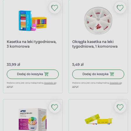
Kasetka na leki tygodniowa,
Okrągła kasetka na leki
3 komorowa
tygodniowa, 1 komorowa
33,99 zł
5,49 zł
Dodaj do koszyka Kasetka na leki tygodniowa, 3 komorow
Dodaj do kosz
Dodaj do koszyka
Dodaj do koszyka
Podana cena jest ceną maksymalną.
Dowiedz się
Podana cena jest ceną maksymalną.
Dowiedz się
więcej
więcej