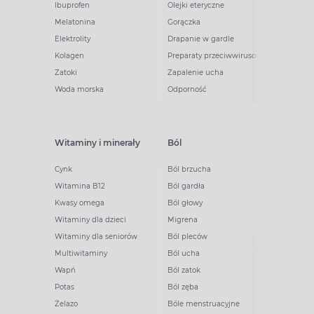
Ibuprofen
Olejki eteryczne
Melatonina
Gorączka
Elektrolity
Drapanie w gardle
Kolagen
Preparaty przeciwwirusowe
Zatoki
Zapalenie ucha
Woda morska
Odporność
Witaminy i minerały
Ból
Cynk
Ból brzucha
Witamina B12
Ból gardła
Kwasy omega
Ból głowy
Witaminy dla dzieci
Migrena
Witaminy dla seniorów
Ból pleców
Multiwitaminy
Ból ucha
Wapń
Ból zatok
Potas
Ból zęba
Żelazo
Bóle menstruacyjne