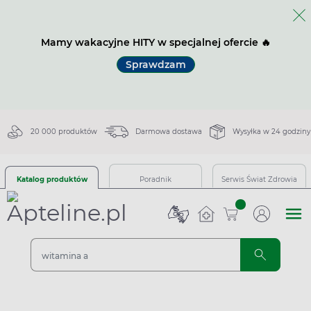
Mamy wakacyjne HITY w specjalnej ofercie 🔥
Sprawdzam
20 000 produktów
Darmowa dostawa
Wysyłka w 24 godziny
Katalog produktów
Poradnik
Serwis Świat Zdrowia
sztuk