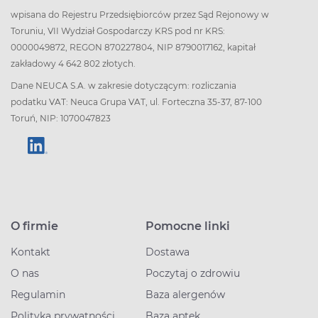
wpisana do Rejestru Przedsiębiorców przez Sąd Rejonowy w
Toruniu, VII Wydział Gospodarczy KRS pod nr KRS:
0000049872, REGON 870227804, NIP 8790017162, kapitał
zakładowy 4 642 802 złotych.
Dane NEUCA S.A. w zakresie dotyczącym: rozliczania
podatku VAT: Neuca Grupa VAT, ul. Forteczna 35-37, 87-100
Toruń, NIP: 1070047823
O firmie
Pomocne linki
Kontakt
Dostawa
O nas
Poczytaj o zdrowiu
Regulamin
Baza alergenów
Polityka prywatności
Baza aptek