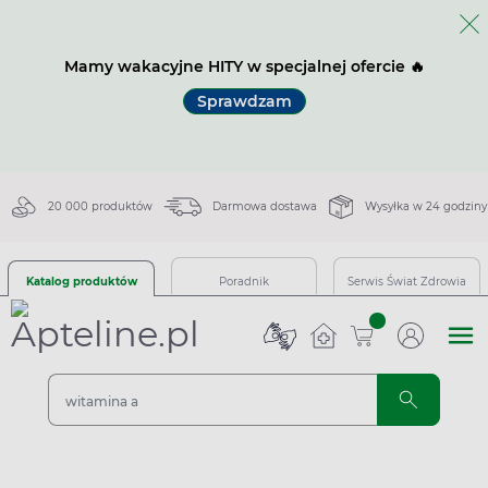
Mamy wakacyjne HITY w specjalnej ofercie 🔥
Sprawdzam
20 000 produktów
Darmowa dostawa
Wysyłka w 24 godziny
Katalog produktów
Poradnik
Serwis Świat Zdrowia
sztuk