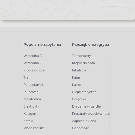
Popularne zapytania
Przeziębienie i grypa
Witamina D
Termometry
Witamina C
Krople do nosa
Krople do oczu
Inhalacje
Tran
Katar
Paracetamol
Kaszel
Ibuprofen
Olejki eteryczne
Melatonina
Gorączka
Elektrolity
Drapanie w gardle
Kolagen
Preparaty przeciwwirusowe
Zatoki
Zapalenie ucha
Woda morska
Odporność