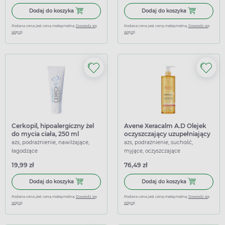
Dodaj do koszyka Emotopic, kremowy żel myjący pod prys
Dodaj do koszy
Dodaj do koszyka
Dodaj do koszyka
Podana cena jest ceną maksymalną.
Dowiedz się
Podana cena jest ceną maksymalną.
Dowiedz się
więcej
więcej
Cerkopil, hipoalergiczny żel
Avene Xeracalm A.D Olejek
do mycia ciała, 250 ml
oczyszczający uzupełniający
lipidy, 400 ml
azs, podrażnienie, nawilżające,
azs, podrażnienie, suchość,
łagodzące
myjące, oczyszczające
19,99 zł
76,49 zł
Dodaj do koszyka Cerkopil, hipoalergiczny żel do mycia cia
Dodaj do koszy
Dodaj do koszyka
Dodaj do koszyka
Podana cena jest ceną maksymalną.
Dowiedz się
Podana cena jest ceną maksymalną.
Dowiedz się
więcej
więcej