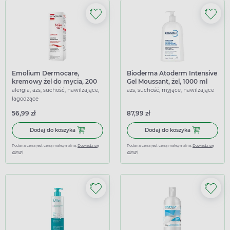
Emolium Dermocare,
Bioderma Atoderm Intensive
kremowy żel do mycia, 200
Gel Moussant, żel, 1000 ml
ml
alergia, azs, suchość, nawilżające,
azs, suchość, myjące, nawilżające
łagodzące
56,99 zł
87,99 zł
Dodaj do koszyka Emolium Dermocare, kremowy żel do m
Dodaj do kosz
Dodaj do koszyka
Dodaj do koszyka
Podana cena jest ceną maksymalną.
Dowiedz się
Podana cena jest ceną maksymalną.
Dowiedz się
więcej
więcej