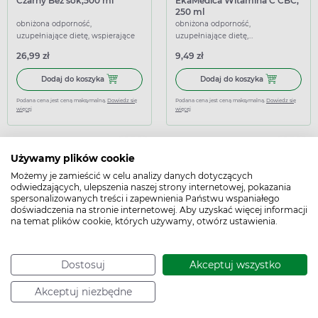
Czarny Bez sok,500 ml
EkaMedica Witamina C CBC,
250 ml
obniżona odporność,
obniżona odporność,
uzupełniające dietę, wspierające
uzupełniające dietę,
wzmacniające
26,99 zł
9,49 zł
Dodaj do koszyka Czarny Bez sok,500 ml
Dodaj do kosz
Dodaj do koszyka
Dodaj do koszyka
Podana cena jest ceną maksymalną.
Dowiedz się
Podana cena jest ceną maksymalną.
Dowiedz się
więcej
więcej
Używamy plików cookie
Możemy je zamieścić w celu analizy danych dotyczących
odwiedzających, ulepszenia naszej strony internetowej, pokazania
spersonalizowanych treści i zapewnienia Państwu wspaniałego
doświadczenia na stronie internetowej. Aby uzyskać więcej informacji
na temat plików cookie, których używamy, otwórz ustawienia.
EkaMedica Syrop Czarny Bez
Naturell Witamina C dla
bez dodatku cukru, 300 ml
dzieci, 180 tabletek do
Dostosuj
Akceptuj wszystko
rozgryzania i żucia
niedobór witamin, uzupełniające
niedobór witamin, obniżona
dietę, wspierające
odporność, uzupełniające dietę,
wspierające
Akceptuj niezbędne
16,99 zł
48,49 zł