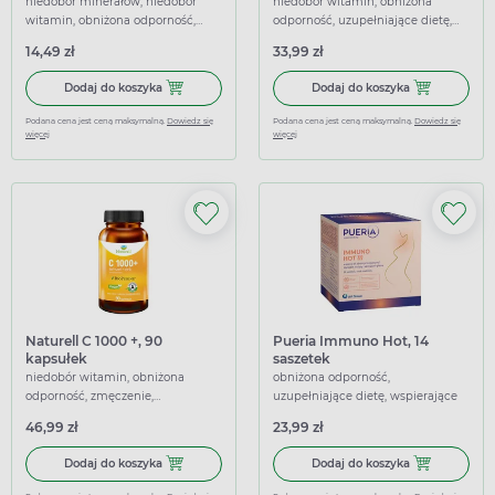
niedobór minerałów, niedobór
niedobór witamin, obniżona
witamin, obniżona odporność,
odporność, uzupełniające dietę,
uzupełniające dietę, wspierające
wspierające
14,49 zł
33,99 zł
Dodaj do koszyka Rutinacea Junior, tabletki do ssania, 20 
Dodaj do kosz
Dodaj do koszyka
Dodaj do koszyka
Podana cena jest ceną maksymalną.
Dowiedz się
Podana cena jest ceną maksymalną.
Dowiedz się
więcej
więcej
Naturell C 1000 +, 90
Pueria Immuno Hot, 14
kapsułek
saszetek
niedobór witamin, obniżona
obniżona odporność,
odporność, zmęczenie,
uzupełniające dietę, wspierające
uzupełniające dietę, wspierające
46,99 zł
23,99 zł
Dodaj do koszyka Naturell C 1000 +, 90 kapsułek
Dodaj do kosz
Dodaj do koszyka
Dodaj do koszyka