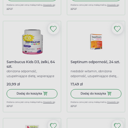
Podana cena jest ceną maksymalną.
Dowiedz się
Podana cena jest ceną maksymalną.
Dowiedz się
więcej
więcej
Sambucus Kids D3, żelki, 64
Septinum odporność, 24 szt.
szt.
obniżona odporność,
niedobór witamin, obniżona
uzupełniające dietę, wspierające
odporność, uzupełniające dietę,
wspierające, wspomagające
20,99 zł
17,49 zł
Dodaj do koszyka Sambucus Kids D3, żelki, 64 szt.
Dodaj do koszy
Dodaj do koszyka
Dodaj do koszyka
Podana cena jest ceną maksymalną.
Dowiedz się
Podana cena jest ceną maksymalną.
Dowiedz się
więcej
więcej