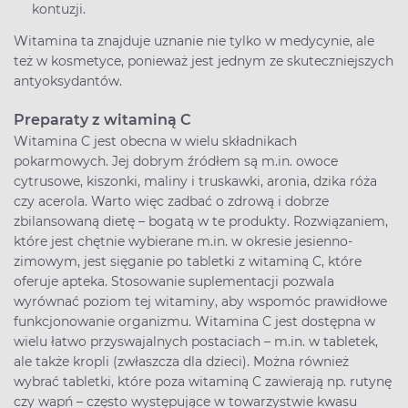
kontuzji.
Witamina ta znajduje uznanie nie tylko w medycynie, ale
też w kosmetyce, ponieważ jest jednym ze skuteczniejszych
antyoksydantów.
Preparaty z witaminą C
Witamina C jest obecna w wielu składnikach
pokarmowych. Jej dobrym źródłem są m.in. owoce
cytrusowe, kiszonki, maliny i truskawki, aronia, dzika róża
czy acerola. Warto więc zadbać o zdrową i dobrze
zbilansowaną dietę – bogatą w te produkty. Rozwiązaniem,
które jest chętnie wybierane m.in. w okresie jesienno-
zimowym, jest sięganie po tabletki z witaminą C, które
oferuje apteka. Stosowanie suplementacji pozwala
wyrównać poziom tej witaminy, aby wspomóc prawidłowe
funkcjonowanie organizmu. Witamina C jest dostępna w
wielu łatwo przyswajalnych postaciach – m.in. w tabletek,
ale także kropli (zwłaszcza dla dzieci). Można również
wybrać tabletki, które poza witaminą C zawierają np. rutynę
czy wapń – często występujące w towarzystwie kwasu