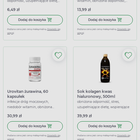
odporność, uzupełniające dietę,
witamin, obniżona odporność,
wspierające
uzupełniające dietę, wspierające
6,49 zł
13,99 zł
Dodaj do koszyka Witamina C Forte 1000 mg APTEO, 15 k
Dodaj do kosz
Dodaj do koszyka
Dodaj do koszyka
Podana cena jest ceną maksymalną.
Dowiedz się
Podana cena jest ceną maksymalną.
Dowiedz się
więcej
więcej
Urovitan żurawina, 60
Sok kolagen kwas
kapsułek
hialuronowy, 500ml
infekcje dróg moczowych,
obniżona odporność, stres,
niedobór witamin, obniżona
uzupełniające dietę, wspierające
odporność, uzupełniające dietę,
30,99 zł
39,99 zł
wspierające, wspomagające
Dodaj do koszyka Urovitan żurawina, 60 kapsułek
Dodaj do kosz
Dodaj do koszyka
Dodaj do koszyka
Podana cena jest ceną maksymalną.
Dowiedz się
Podana cena jest ceną maksymalną.
Dowiedz się
więcej
więcej