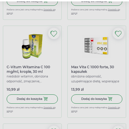
Dodaj do koszyka EkaMedica Syrop Czarny Bez bez dodat
Dodaj do koszy
Dodaj do koszyka
Dodaj do koszyka
Podana cena jest ceną maksymalną.
Dowiedz się
Podana cena jest ceną maksymalną.
Dowiedz się
więcej
więcej
C-Vitum Witamina C 100
Max Vita C 1000 forte, 30
mg/ml, krople, 30 ml
kapsułek
niedobór witamin, obniżona
obniżona odporność,
odporność, zmęczenie,
uzupełniające dietę, wspierające
uzupełniające dietę, wspierające
10,99 zł
13,99 zł
Dodaj do koszyka C-Vitum Witamina C 100 mg/ml, krople,
Dodaj do koszy
Dodaj do koszyka
Dodaj do koszyka
Podana cena jest ceną maksymalną.
Dowiedz się
Podana cena jest ceną maksymalną.
Dowiedz się
więcej
więcej