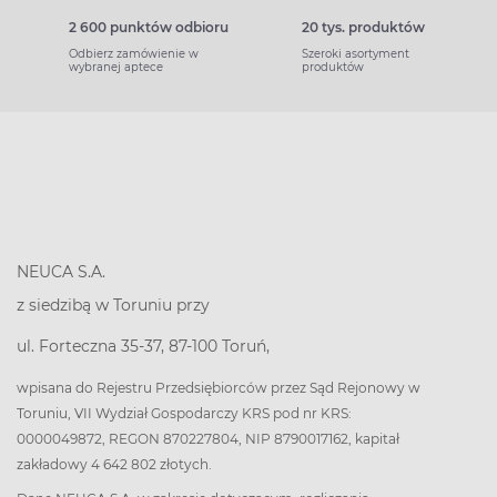
2 600 punktów odbioru
20 tys. produktów
Odbierz zamówienie w
Szeroki asortyment
wybranej aptece
produktów
NEUCA S.A.
z siedzibą w Toruniu przy
ul. Forteczna 35-37, 87-100 Toruń,
wpisana do Rejestru Przedsiębiorców przez Sąd Rejonowy w
Toruniu, VII Wydział Gospodarczy KRS pod nr KRS:
0000049872, REGON 870227804, NIP 8790017162, kapitał
zakładowy 4 642 802 złotych.