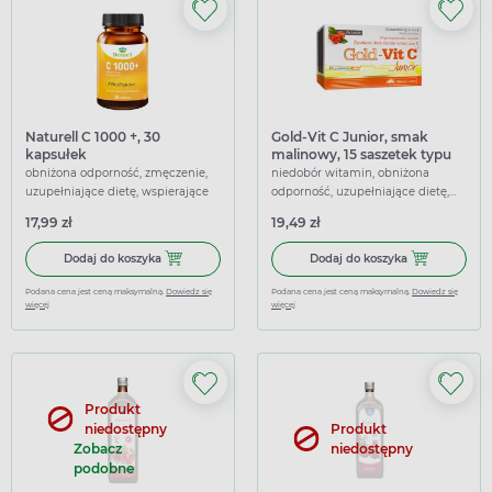
Naturell C 1000 +, 30
Gold-Vit C Junior, smak
kapsułek
malinowy, 15 saszetek typu
stick
obniżona odporność, zmęczenie,
niedobór witamin, obniżona
uzupełniające dietę, wspierające
odporność, uzupełniające dietę,
wspierające
17,99 zł
19,49 zł
Dodaj do koszyka Naturell C 1000 +, 30 kapsułek
Dodaj do koszy
Dodaj do koszyka
Dodaj do koszyka
Podana cena jest ceną maksymalną.
Dowiedz się
Podana cena jest ceną maksymalną.
Dowiedz się
więcej
więcej
Produkt
niedostępny
Produkt
Zobacz
niedostępny
podobne