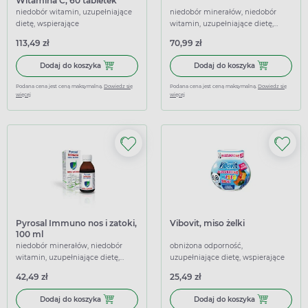
Witamina C, 60 tabletek
niedobór witamin, uzupełniające
niedobór minerałów, niedobór
dietę, wspierające
witamin, uzupełniające dietę,
wspierające
113,49 zł
70,99 zł
Dodaj do koszyka Doncal, Colostrum Acerola + Witamina C,
Dodaj do koszy
Dodaj do koszyka
Dodaj do koszyka
Podana cena jest ceną maksymalną.
Dowiedz się
Podana cena jest ceną maksymalną.
Dowiedz się
więcej
więcej
Pyrosal Immuno nos i zatoki,
Vibovit, miso żelki
100 ml
niedobór minerałów, niedobór
obniżona odporność,
witamin, uzupełniające dietę,
uzupełniające dietę, wspierające
wspierające
42,49 zł
25,49 zł
Dodaj do koszyka Pyrosal Immuno nos i zatoki, 100 ml
Dodaj do koszy
Dodaj do koszyka
Dodaj do koszyka