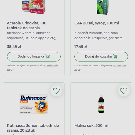
Acerola Grinovita, 100
CARBOsal, syrop, 100 ml
tabletek do ssania
niedobór witamin, obniżona
niedobór witamin, obniżona
odporność, uzupełniające dietę,
odporność, uzupełniające dietę,
wspierające
wspierające
38,49 zł
17,49 zł
Dodaj do koszyka Acerola Grinovita, 100 tabletek do ssania
Dodaj do kosz
Dodaj do koszyka
Dodaj do koszyka
Podana cena jest ceną maksymalną.
Dowiedz się
Podana cena jest ceną maksymalną.
Dowiedz się
więcej
więcej
Rutinacea Junior, tabletki do
Malina sok, 500 ml
ssania, 20 sztuk