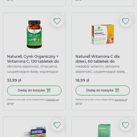
Naturell, Cynk Organiczny +
Naturell Witamina C dla
Witamina C, 120 tabletek do
dzieci, 60 tabletek do
żucia
rozgryzania i żucia
obniżona odporność, zmęczenie,
niedobór witamin, obniżona
uzupełniające dietę, wspierające
odporność, uzupełniające dietę,
wspierające
33,99 zł
18,99 zł
Dodaj do koszyka Naturell, Cynk Organiczny + Witamina C,
Dodaj do koszy
Dodaj do koszyka
Dodaj do koszyka
Podana cena jest ceną maksymalną.
Dowiedz się
Podana cena jest ceną maksymalną.
Dowiedz się
więcej
więcej