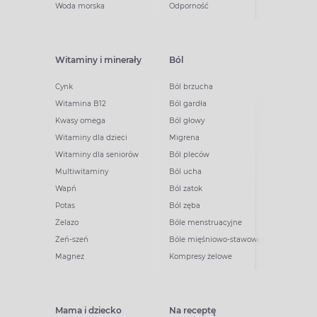
Woda morska
Odporność
Witaminy i minerały
Ból
Cynk
Ból brzucha
Witamina B12
Ból gardła
Kwasy omega
Ból głowy
Witaminy dla dzieci
Migrena
Witaminy dla seniorów
Ból pleców
Multiwitaminy
Ból ucha
Wapń
Ból zatok
Potas
Ból zęba
Żelazo
Bóle menstruacyjne
Żeń-szeń
Bóle mięśniowo-stawowe
Magnez
Kompresy żelowe
Mama i dziecko
Na receptę