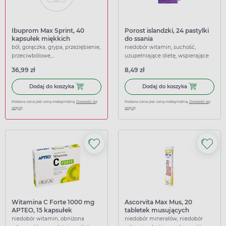
Ibuprom Max Sprint, 40
Porost islandzki, 24 pastylki
kapsułek miękkich
do ssania
ból, gorączka, grypa, przeziębienie,
niedobór witamin, suchość,
przeciwbólowe,
uzupełniające dietę, wspierające
przeciwgorączkowe
36,99 zł
8,49 zł
Dodaj do koszyka Ibuprom Max Sprint, 40 kapsułek miękk
Dodaj do koszy
Dodaj do koszyka
Dodaj do koszyka
Podana cena jest ceną maksymalną.
Dowiedz się
Podana cena jest ceną maksymalną.
Dowiedz się
więcej
więcej
Witamina C Forte 1000 mg
Ascorvita Max Mus, 20
APTEO, 15 kapsułek
tabletek musujących
twardych
niedobór witamin, obniżona
niedobór minerałów, niedobór