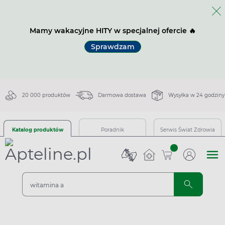
Mamy wakacyjne HITY w specjalnej ofercie 🔥
Sprawdzam
20 000 produktów
Darmowa dostawa
Wysyłka w 24 godziny
Katalog produktów
Poradnik
Serwis Świat Zdrowia
sztuk