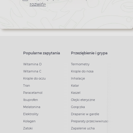
newslettera
rozwiń>
Popularne zapytania
Przeziębienie i grypa
Witamina D
Termometry
Witamina C
Krople do nosa
Krople do oczu
Inhalacje
Tran
Katar
Paracetamol
Kaszel
Ibuprofen
Olejki eteryczne
Melatonina
Gorączka
Elektrolity
Drapanie w gardle
Kolagen
Preparaty przeciwwirusowe
Zatoki
Zapalenie ucha