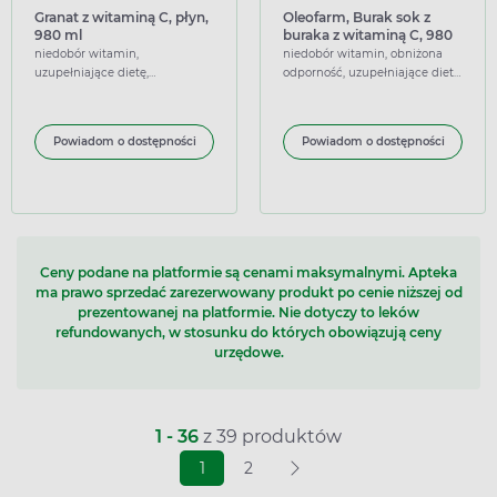
Granat z witaminą C, płyn,
Oleofarm, Burak sok z
980 ml
buraka z witaminą C, 980
ml
niedobór witamin,
niedobór witamin, obniżona
uzupełniające dietę,
odporność, uzupełniające dietę,
wspierające
wspierające
Powiadom o dostępności
Powiadom o dostępności
Ceny podane na platformie są cenami maksymalnymi. Apteka
ma prawo sprzedać zarezerwowany produkt po cenie niższej od
prezentowanej na platformie. Nie dotyczy to leków
refundowanych, w stosunku do których obowiązują ceny
urzędowe.
1 - 36
z 39 produktów
1
2