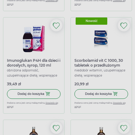
Podana cena jest ceną maksymalną.
Dowiedz się
Podana cena jest ceną maksymalną.
Dowiedz się
więcej
więcej
Nowość
Imunoglukan P4H dla dzieci i
Scorbolamid vit C 1000, 30
dorosłych, syrop, 120 ml
tabletek o przedłużonym
uwalnianiu
obniżona odporność,
niedobór witamin, uzupełniające
uzupełniające dietę, wspierające
dietę, wspierające
39,49 zł
20,99 zł
Dodaj do koszyka Imunoglukan P4H dla dzieci i dorosłych,
Dodaj do kosz
Dodaj do koszyka
Dodaj do koszyka
Podana cena jest ceną maksymalną.
Dowiedz się
Podana cena jest ceną maksymalną.
Dowiedz się
więcej
więcej