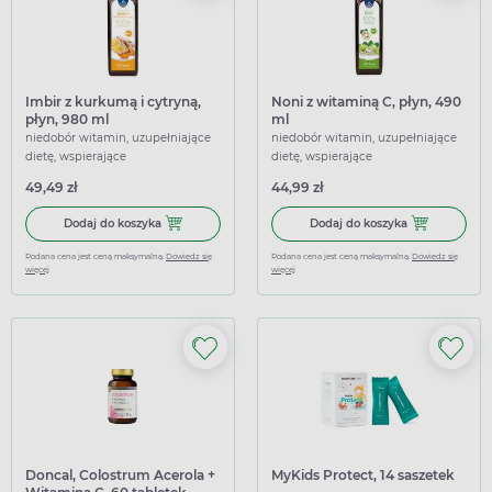
Imbir z kurkumą i cytryną,
Noni z witaminą C, płyn, 490
płyn, 980 ml
ml
niedobór witamin, uzupełniające
niedobór witamin, uzupełniające
dietę, wspierające
dietę, wspierające
49,49 zł
44,99 zł
Dodaj do koszyka Imbir z kurkumą i cytryną, płyn, 980 ml
Dodaj do koszy
Dodaj do koszyka
Dodaj do koszyka
Podana cena jest ceną maksymalną.
Dowiedz się
Podana cena jest ceną maksymalną.
Dowiedz się
więcej
więcej
Doncal, Colostrum Acerola +
MyKids Protect, 14 saszetek