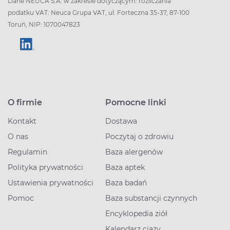
Dane NEUCA S.A. w zakresie dotyczącym: rozliczania
podatku VAT: Neuca Grupa VAT, ul. Forteczna 35-37, 87-100
Toruń, NIP: 1070047823
O firmie
Pomocne linki
Kontakt
Dostawa
O nas
Poczytaj o zdrowiu
Regulamin
Baza alergenów
Polityka prywatności
Baza aptek
Ustawienia prywatności
Baza badań
Pomoc
Baza substancji czynnych
Encyklopedia ziół
Kalendarz ciąży