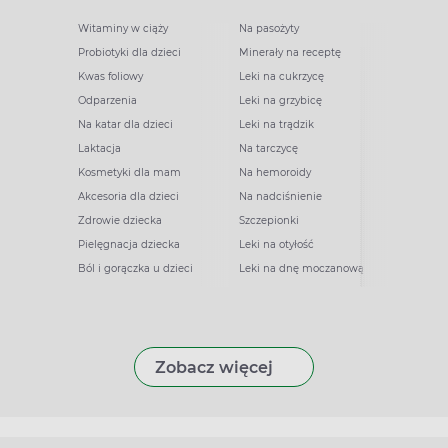
Witaminy w ciąży
Na pasożyty
Probiotyki dla dzieci
Minerały na receptę
Kwas foliowy
Leki na cukrzycę
Odparzenia
Leki na grzybicę
Na katar dla dzieci
Leki na trądzik
Laktacja
Na tarczycę
Kosmetyki dla mam
Na hemoroidy
Akcesoria dla dzieci
Na nadciśnienie
Zdrowie dziecka
Szczepionki
Pielęgnacja dziecka
Leki na otyłość
Ból i gorączka u dzieci
Leki na dnę moczanową
Zobacz więcej