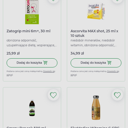
Zatogrip mini 6m+, 30 ml
Ascorvita MAX shot, 25 ml x
10 sztuk
obniżona odporność,
niedobór minerałów, niedobór
uzupełniające dietę, wspierające,
witamin, obniżona odporność,
wspomagające
uzupełniające dietę, wspierające
25,99 zł
34,99 zł
Dodaj do koszyka Zatogrip mini 6m+, 30 ml
Dodaj do koszy
Dodaj do koszyka
Dodaj do koszyka
Podana cena jest ceną maksymalną.
Dowiedz się
Podana cena jest ceną maksymalną.
Dowiedz się
więcej
więcej