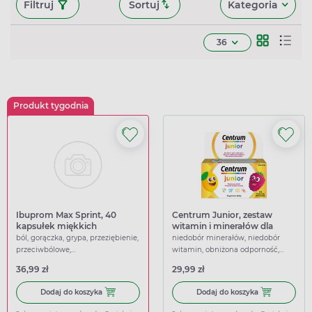
Filtruj
Sortuj
Kategoria
36
Produkt tygodnia
Ibuprom Max Sprint, 40
Centrum Junior, zestaw
kapsułek miękkich
witamin i minerałów dla
dzieci 4+, 30 tabletek do
ból, gorączka, grypa, przeziębienie,
niedobór minerałów, niedobór
ssania
przeciwbólowe,
witamin, obniżona odporność,
przeciwgorączkowe
uzupełniające dietę, wspierające
36,99 zł
29,99 zł
Dodaj do koszyka Ibuprom Max Sprint, 40 kapsułek miękk
Dodaj do koszy
Dodaj do koszyka
Dodaj do koszyka