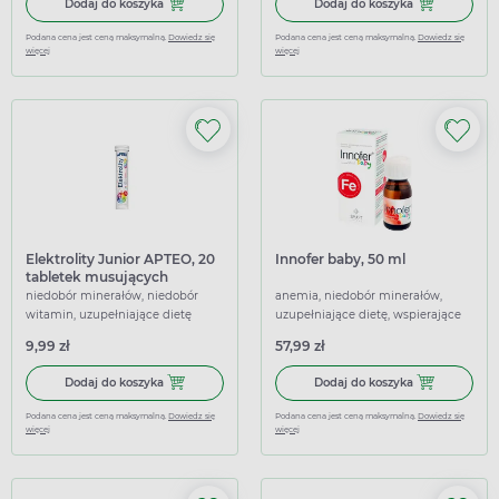
Dodaj do koszyka Visolvit Junior Truskawka, 30 saszetek
Dodaj do kosz
Dodaj do koszyka
Dodaj do koszyka
Podana cena jest ceną maksymalną.
Dowiedz się
Podana cena jest ceną maksymalną.
Dowiedz się
więcej
więcej
Elektrolity Junior APTEO, 20
Innofer baby, 50 ml
tabletek musujących
niedobór minerałów, niedobór
anemia, niedobór minerałów,
witamin, uzupełniające dietę
uzupełniające dietę, wspierające
9,99 zł
57,99 zł
Dodaj do koszyka Elektrolity Junior APTEO, 20 tabletek m
Dodaj do koszy
Dodaj do koszyka
Dodaj do koszyka
Podana cena jest ceną maksymalną.
Dowiedz się
Podana cena jest ceną maksymalną.
Dowiedz się
więcej
więcej