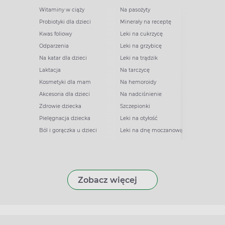
Witaminy w ciąży
Na pasożyty
Probiotyki dla dzieci
Minerały na receptę
Kwas foliowy
Leki na cukrzycę
Odparzenia
Leki na grzybicę
Na katar dla dzieci
Leki na trądzik
Laktacja
Na tarczycę
Kosmetyki dla mam
Na hemoroidy
Akcesoria dla dzieci
Na nadciśnienie
Zdrowie dziecka
Szczepionki
Pielęgnacja dziecka
Leki na otyłość
Ból i gorączka u dzieci
Leki na dnę moczanową
Zobacz więcej