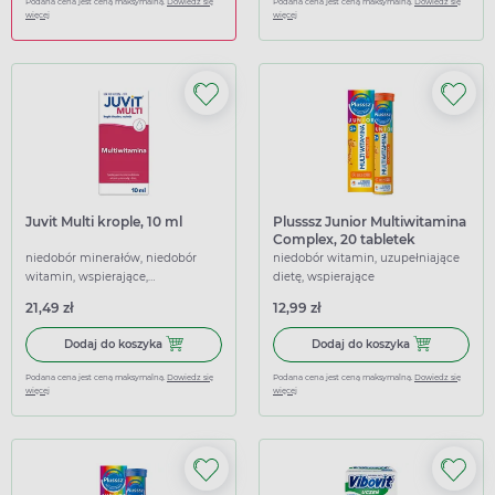
Podana cena jest ceną maksymalną.
Dowiedz się
Podana cena jest ceną maksymalną.
Dowiedz się
więcej
więcej
Juvit Multi krople, 10 ml
Plusssz Junior Multiwitamina
Complex, 20 tabletek
musujących
niedobór minerałów, niedobór
niedobór witamin, uzupełniające
witamin, wspierające,
dietę, wspierające
wzmacniające
21,49 zł
12,99 zł
Dodaj do koszyka Juvit Multi krople, 10 ml
Dodaj do kosz
Dodaj do koszyka
Dodaj do koszyka
Podana cena jest ceną maksymalną.
Dowiedz się
Podana cena jest ceną maksymalną.
Dowiedz się
więcej
więcej