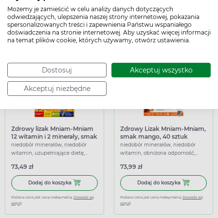
18,49 zł
39,99 zł
Możemy je zamieścić w celu analizy danych dotyczących
odwiedzających, ulepszenia naszej strony internetowej, pokazania
Dodaj do koszyka ElectroVit Junior, smak truskawkowy, 2
Dodaj do koszy
Dodaj do koszyka
Dodaj do koszyka
spersonalizowanych treści i zapewnienia Państwu wspaniałego
doświadczenia na stronie internetowej. Aby uzyskać więcej informacji
Podana cena jest ceną maksymalną.
Dowiedz się
Podana cena jest ceną maksymalną.
Dowiedz się
więcej
więcej
na temat plików cookie, których używamy, otwórz ustawienia.
Dostosuj
Akceptuj wszystko
Akceptuj niezbędne
Zdrowy lizak Mniam-Mniam
Zdrowy Lizak Mniam-Mniam,
12 witamin i 2 minerały, smak
smak mango, 40 sztuk
pomarańczowy, 40 sztuk
niedobór minerałów, niedobór
niedobór minerałów, niedobór
witamin, uzupełniające dietę,
witamin, obniżona odporność,
wspierające
uzupełniające dietę, wspierające
73,49 zł
73,99 zł
Dodaj do koszyka Zdrowy lizak Mniam-Mniam 12 witamin 
Dodaj do kosz
Dodaj do koszyka
Dodaj do koszyka
Podana cena jest ceną maksymalną.
Dowiedz się
Podana cena jest ceną maksymalną.
Dowiedz się
więcej
więcej