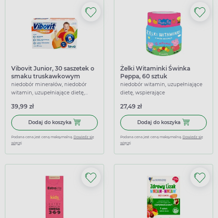
Vibovit Junior, 30 saszetek o
Żelki Witaminki Świnka
smaku truskawkowym
Peppa, 60 sztuk
niedobór minerałów, niedobór
niedobór witamin, uzupełniające
witamin, uzupełniające dietę,
dietę, wspierające
wspierające
39,99 zł
27,49 zł
Dodaj do koszyka Vibovit Junior, 30 saszetek o smaku t
Dodaj do kosz
Dodaj do koszyka
Dodaj do koszyka
Podana cena jest ceną maksymalną.
Dowiedz się
Podana cena jest ceną maksymalną.
Dowiedz się
więcej
więcej