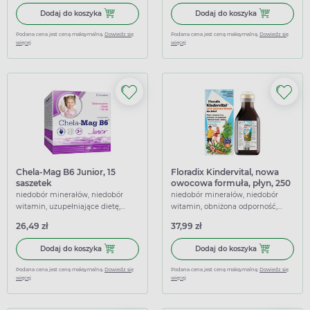
Dodaj do koszyka Hartuś Magnez, syrop, 120 ml
Dodaj do koszy
Dodaj do koszyka
Dodaj do koszyka
Podana cena jest ceną maksymalną.
Dowiedz się
Podana cena jest ceną maksymalną.
Dowiedz się
więcej
więcej
Chela-Mag B6 Junior, 15
Floradix Kindervital, nowa
saszetek
owocowa formuła, płyn, 250
ml
niedobór minerałów, niedobór
niedobór minerałów, niedobór
witamin, uzupełniające dietę,
witamin, obniżona odporność,
wspierające
uzupełniające dietę, wspierające
26,49 zł
37,99 zł
Dodaj do koszyka Chela-Mag B6 Junior, 15 saszetek
Dodaj do koszy
Dodaj do koszyka
Dodaj do koszyka
Podana cena jest ceną maksymalną.
Dowiedz się
Podana cena jest ceną maksymalną.
Dowiedz się
więcej
więcej