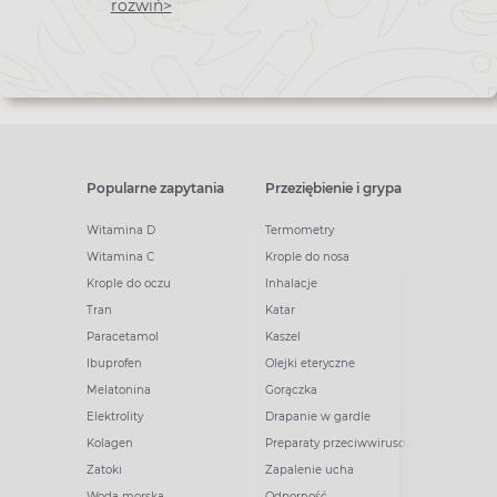
newslettera
rozwiń>
Popularne zapytania
Przeziębienie i grypa
Witamina D
Termometry
Witamina C
Krople do nosa
Krople do oczu
Inhalacje
Tran
Katar
Paracetamol
Kaszel
Ibuprofen
Olejki eteryczne
Melatonina
Gorączka
Elektrolity
Drapanie w gardle
Kolagen
Preparaty przeciwwirusowe
Zatoki
Zapalenie ucha
Woda morska
Odporność