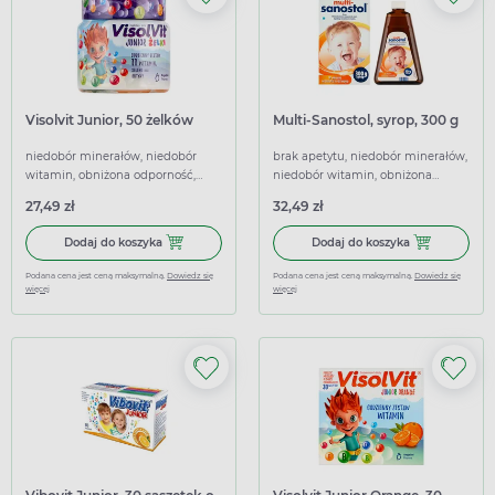
Visolvit Junior, 50 żelków
Multi-Sanostol, syrop, 300 g
niedobór minerałów, niedobór
brak apetytu, niedobór minerałów,
witamin, obniżona odporność,
niedobór witamin, obniżona
uzupełniające dietę, wspierające
odporność, wspierające,
27,49 zł
32,49 zł
wzmacniające
Dodaj do koszyka Visolvit Junior, 50 żelków
Dodaj do koszy
Dodaj do koszyka
Dodaj do koszyka
Podana cena jest ceną maksymalną.
Dowiedz się
Podana cena jest ceną maksymalną.
Dowiedz się
więcej
więcej