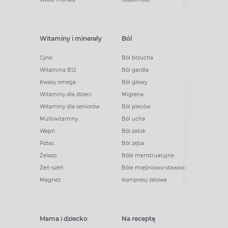
Witaminy i minerały
Ból
Cynk
Ból brzucha
Witamina B12
Ból gardła
Kwasy omega
Ból głowy
Witaminy dla dzieci
Migrena
Witaminy dla seniorów
Ból pleców
Multiwitaminy
Ból ucha
Wapń
Ból zatok
Potas
Ból zęba
Żelazo
Bóle menstruacyjne
Żeń-szeń
Bóle mięśniowo-stawowe
Magnez
Kompresy żelowe
Mama i dziecko
Na receptę