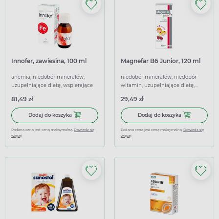
Innofer, zawiesina, 100 ml
Magnefar B6 Junior, 120 ml
anemia, niedobór minerałów,
niedobór minerałów, niedobór
uzupełniające dietę, wspierające
witamin, uzupełniające dietę,
wspierające
81,49 zł
29,49 zł
Dodaj do koszyka Innofer, zawiesina, 100 ml
Dodaj do kosz
Dodaj do koszyka
Dodaj do koszyka
Podana cena jest ceną maksymalną.
Dowiedz się
Podana cena jest ceną maksymalną.
Dowiedz się
więcej
więcej