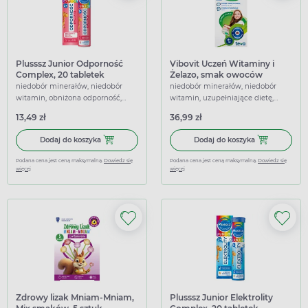
Plusssz Junior Odporność
Vibovit Uczeń Witaminy i
Complex, 20 tabletek
Żelazo, smak owoców
musujących
leśnych, 30 tabletek do
niedobór minerałów, niedobór
niedobór minerałów, niedobór
ssania
witamin, obniżona odporność,
witamin, uzupełniające dietę,
uzupełniające dietę, wspierające
wspierające
13,49 zł
36,99 zł
Dodaj do koszyka Plusssz Junior Odporność Complex, 20 
Dodaj do koszy
Dodaj do koszyka
Dodaj do koszyka
Podana cena jest ceną maksymalną.
Dowiedz się
Podana cena jest ceną maksymalną.
Dowiedz się
więcej
więcej
Zdrowy lizak Mniam-Mniam,
Plusssz Junior Elektrolity