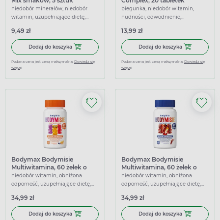
Mix smaków, 5 sztuk
Complex, 20 tabletek
musujących
niedobór minerałów, niedobór
biegunka, niedobór witamin,
witamin, uzupełniające dietę,
nudności, odwodnienie,
wspierające
nawadniające, uzupełniające
9,49 zł
13,99 zł
dietę, wspierające
Dodaj do koszyka Zdrowy lizak Mniam-Mniam, Mix smaków
Dodaj do koszy
Dodaj do koszyka
Dodaj do koszyka
Podana cena jest ceną maksymalną.
Dowiedz się
Podana cena jest ceną maksymalną.
Dowiedz się
więcej
więcej
Bodymax Bodymisie
Bodymax Bodymisie
Multiwitamina, 60 żelek o
Multiwitamina, 60 żelek o
owocowych smakach
smaku coli
niedobór witamin, obniżona
niedobór witamin, obniżona
odporność, uzupełniające dietę,
odporność, uzupełniające dietę,
wspierające
wspierające
34,99 zł
34,99 zł
Dodaj do koszyka Bodymax Bodymisie Multiwitamina, 60
Dodaj do kosz
Dodaj do koszyka
Dodaj do koszyka