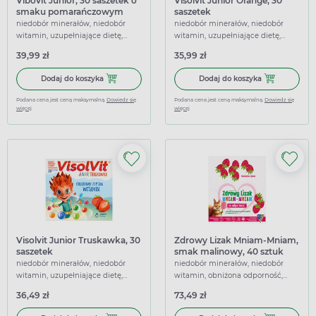
Vibovit Junior, 30 saszetek o
Visolvit Junior Orange, 30
smaku pomarańczowym
saszetek
niedobór minerałów, niedobór
niedobór minerałów, niedobór
witamin, uzupełniające dietę,
witamin, uzupełniające dietę,
wspierające
wspierające
39,99 zł
35,99 zł
Dodaj do koszyka Vibovit Junior, 30 saszetek o smaku 
Dodaj do koszy
Dodaj do koszyka
Dodaj do koszyka
Podana cena jest ceną maksymalną.
Dowiedz się
Podana cena jest ceną maksymalną.
Dowiedz się
więcej
więcej
Visolvit Junior Truskawka, 30
Zdrowy Lizak Mniam-Mniam,
saszetek
smak malinowy, 40 sztuk
niedobór minerałów, niedobór
niedobór minerałów, niedobór
witamin, uzupełniające dietę,
witamin, obniżona odporność,
wspierające
uzupełniające dietę, wspierające
36,49 zł
73,49 zł