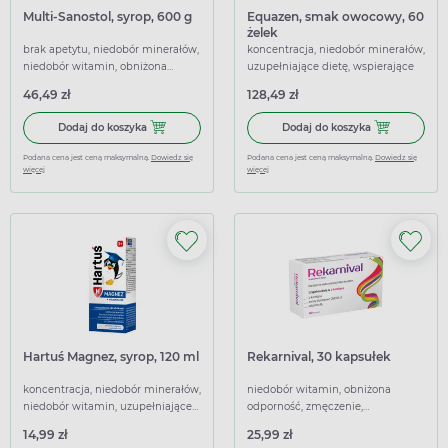
Multi-Sanostol, syrop, 600 g
Equazen, smak owocowy, 60
żelek
brak apetytu, niedobór minerałów,
koncentracja, niedobór minerałów,
niedobór witamin, obniżona
uzupełniające dietę, wspierające
odporność, wspierające,
46,49 zł
128,49 zł
wzmacniające
Dodaj do koszyka Multi-Sanostol, syrop, 600 g
Dodaj do kosz
Dodaj do koszyka
Dodaj do koszyka
Podana cena jest ceną maksymalną.
Dowiedz się
Podana cena jest ceną maksymalną.
Dowiedz się
więcej
więcej
Hartuś Magnez, syrop, 120 ml
Rekarnival, 30 kapsułek
koncentracja, niedobór minerałów,
niedobór witamin, obniżona
niedobór witamin, uzupełniające
odporność, zmęczenie,
dietę, wspierające
uzupełniające dietę, wspierające
14,99 zł
25,99 zł