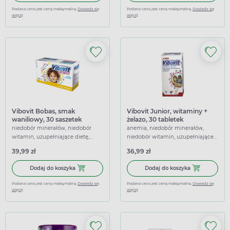
Podana cena jest ceną maksymalną.
Dowiedz się
Podana cena jest ceną maksymalną.
Dowiedz się
więcej
więcej
Vibovit Bobas, smak
Vibovit Junior, witaminy +
waniliowy, 30 saszetek
żelazo, 30 tabletek
niedobór minerałów, niedobór
anemia, niedobór minerałów,
witamin, uzupełniające dietę,
niedobór witamin, uzupełniające
wspierające
dietę, wspierające
39,99 zł
36,99 zł
Dodaj do koszyka Vibovit Bobas, smak waniliowy, 30 sasze
Dodaj do koszy
Dodaj do koszyka
Dodaj do koszyka
Podana cena jest ceną maksymalną.
Dowiedz się
Podana cena jest ceną maksymalną.
Dowiedz się
więcej
więcej