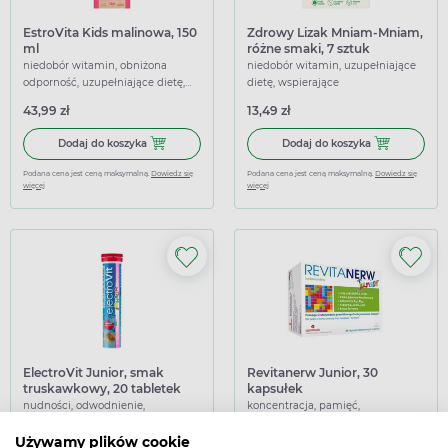
EstroVita Kids malinowa, 150
Zdrowy Lizak Mniam-Mniam,
ml
różne smaki, 7 sztuk
niedobór witamin, obniżona
niedobór witamin, uzupełniające
odporność, uzupełniające dietę,
dietę, wspierające
wspierające
43,99 zł
13,49 zł
Dodaj do koszyka EstroVita Kids malinowa, 150 ml
Dodaj do kosz
Dodaj do koszyka
Dodaj do koszyka
Podana cena jest ceną maksymalną.
Dowiedz się
Podana cena jest ceną maksymalną.
Dowiedz się
więcej
więcej
ElectroVit Junior, smak
Revitanerw Junior, 30
truskawkowy, 20 tabletek
kapsułek
musujących
nudności, odwodnienie,
koncentracja, pamięć,
nawadniające, uzupełniające
uzupełniające dietę, wspierające
dietę, wspierające
Używamy plików cookie