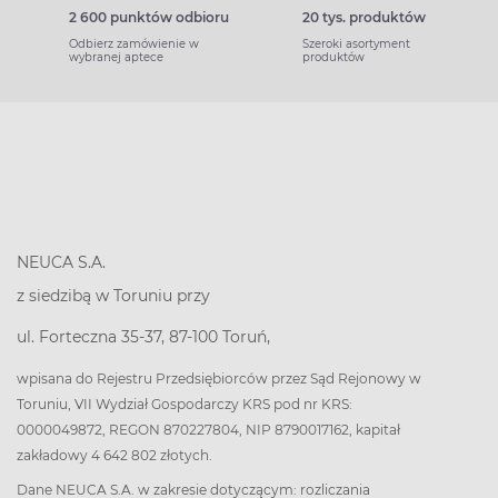
2 600 punktów odbioru
20 tys. produktów
Odbierz zamówienie w
Szeroki asortyment
wybranej aptece
produktów
NEUCA S.A.
z siedzibą w Toruniu przy
ul. Forteczna 35-37, 87-100 Toruń,
wpisana do Rejestru Przedsiębiorców przez Sąd Rejonowy w
Toruniu, VII Wydział Gospodarczy KRS pod nr KRS:
0000049872, REGON 870227804, NIP 8790017162, kapitał
zakładowy 4 642 802 złotych.
Dane NEUCA S.A. w zakresie dotyczącym: rozliczania