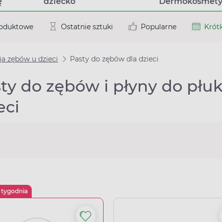
ę
dziecko
Dermokosmety
roduktowe
Ostatnie sztuki
Popularne
Krótk
ja zębów u dzieci
Pasty do zębów dla dzieci
ty do zębów i płyny do płuk
eci
 tygodnia