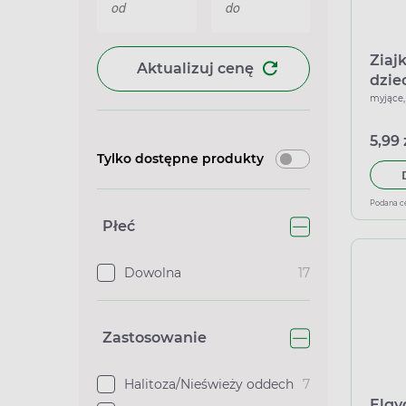
Ziaj
Aktualizuj cenę
dziec
xyli
myjące,
5,99 
Tylko dostępne produkty
Podana c
Płeć
Dowolna
17
Zastosowanie
Halitoza/Nieświeży oddech
7
Elgy