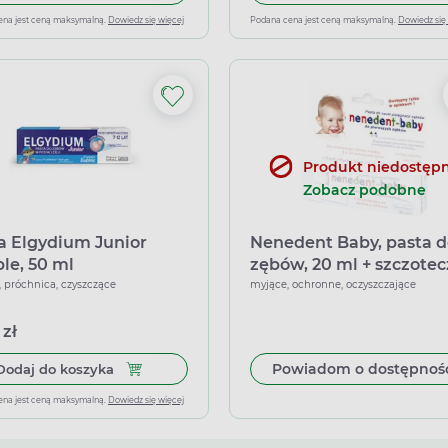
ena jest ceną maksymalną.
Dowiedz się więcej
Podana cena jest ceną maksymalną.
Dowiedz się
Produkt niedostęp
Zobacz podobne
a Elgydium Junior
Nenedent Baby, pasta d
le, 50 ml
zębów, 20 ml + szczote
silikonowa
 próchnica, czyszczące
myjące, ochronne, oczyszczające
 zł
Dodaj do koszyka Pasta Elgydium Junior Bubble
Powiadom o dostępnoś
Dodaj do koszyka
ena jest ceną maksymalną.
Dowiedz się więcej