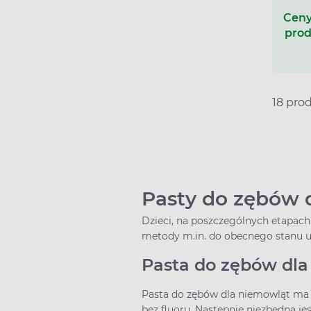
Ceny
prod
18 pro
Pasty do zębów d
Dzieci, na poszczególnych etapac
metody m.in. do obecnego stanu uzę
Pasta do zębów dla
Pasta do zębów dla niemowląt ma z
bez fluoru. Następnie niezbędna jes