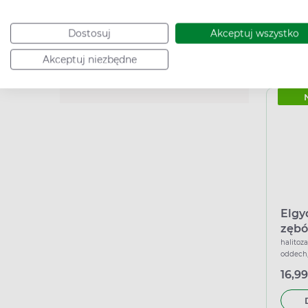
13,99
Dostosuj
Akceptuj wszystko
Działanie
Akceptuj niezbędne
Podana c
Elgy
zębó
miesi
halitoz
oddech,
odśwież
16,99