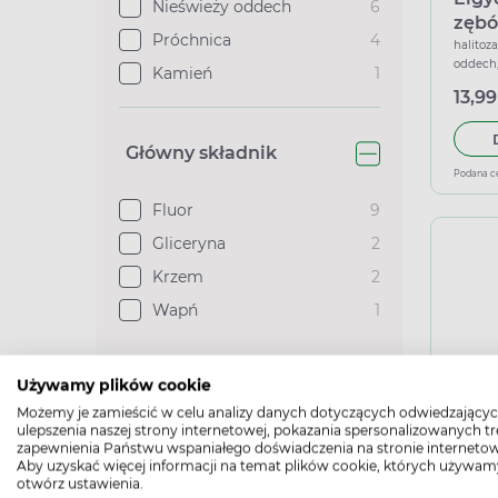
Nieświeży oddech
6
zębów
Próchnica
4
łago
halitoz
oddech,
Kamień
1
13,99
Główny składnik
Podana c
Fluor
9
Gliceryna
2
Krzem
2
Wapń
1
Zobacz więcej
Używamy plików cookie
Możemy je zamieścić w celu analizy danych dotyczących odwiedzającyc
Elgy
ulepszenia naszej strony internetowej, pokazania spersonalizowanych tre
Typ Rejestracji
do zę
zapewnienia Państwu wspaniałego doświadczenia na stronie internetow
Aby uzyskać więcej informacji na temat plików cookie, których używam
orze
halitoz
otwórz ustawienia.
oddech,
Kosmetyk
17
50 m