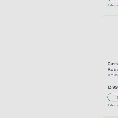
Podana c
Past
Bubb
kamień,
13,99
Podana c