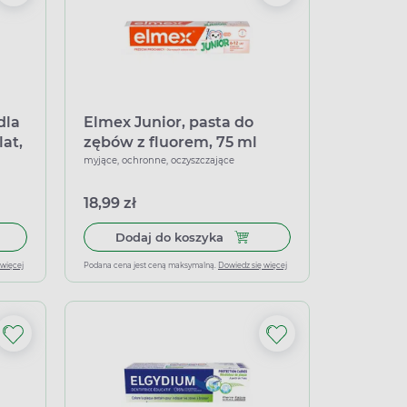
dla
Elmex Junior, pasta do
lat,
zębów z fluorem, 75 ml
myjące, ochronne, oczyszczające
18,99 zł
łek miękkich
do koszyka Elmex, pasta do zębów dla dzieci – od 1. ząbka do 6 la
Dodaj do koszyka Elmex Junio
Dodaj do koszyka
 więcej
Podana cena jest ceną maksymalną.
Dowiedz się więcej