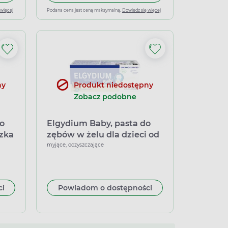
 więcej
Podana cena jest ceną maksymalną.
Dowiedz się więcej
ny
Produkt niedostępny
Zobacz podobne
o
Elgydium Baby, pasta do
czka
zębów w żelu dla dzieci od
6 miesięcy do 2 lat, 30 ml
myjące, oczyszczające
, 50 ml
ci
Powiadom o dostępności