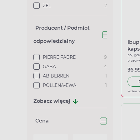
ŻEL
2
Producent / Podmiot
odpowiedzialny
Ibup
kaps
ból, gor
PIERRE FABRE
9
przeci
GABA
4
36,99
AB BERREN
1
POLLENA-EWA
1
Podana c
Zobacz więcej
Cena