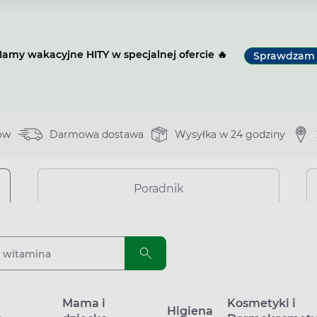
amy wakacyjne HITY w specjalnej ofercie 🔥
Sprawdzam
ów
Darmowa dostawa
Wysyłka w 24 godziny
Poradnik
a
Mama i
Kosmetyki i
Higiena