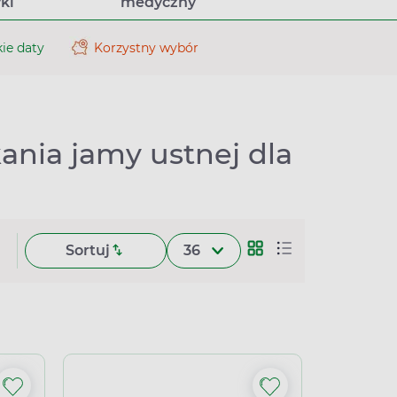
ki
medyczny
ie daty
Korzystny wybór
ania jamy ustnej dla
Sortuj
36