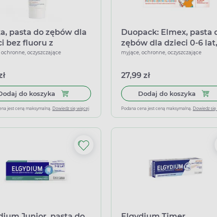
ka, pasta do zębów dla
Duopack: Elmex, pasta 
i bez fluoru z
zębów dla dzieci 0-6 lat,
tolem od 1 ząbka, 50 ml
50 ml
 ochronne, oczyszczające
myjące, ochronne, oczyszczające
zł
27,99 zł
Dodaj do koszyka Ziajka, pasta do zębów dla dzie
Dodaj
Dodaj do koszyka
Dodaj do koszyka
ena jest ceną maksymalną.
Dowiedz się więcej
Podana cena jest ceną maksymalną.
Dowiedz się
dium Junior, pasta do
Elgydium Timer,