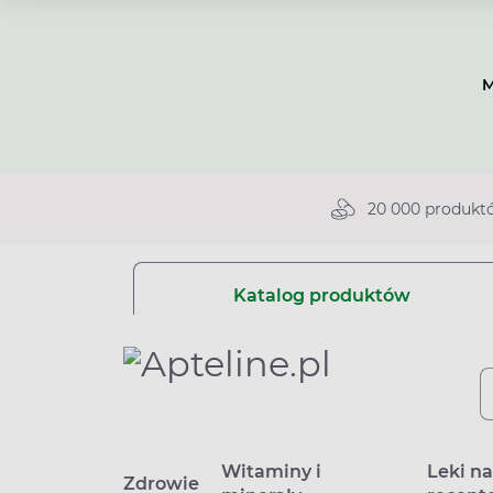
M
20 000 produkt
Katalog produktów
Witaminy i
Leki n
Zdrowie