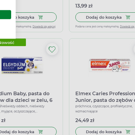
 zł
13,99 zł
Dodaj do koszyka Elgydium Emoji Kids, pasta do 
Dodaj
Dodaj do koszyka
Dodaj do koszyka
ena jest ceną maksymalną.
Dowiedz się więcej
Podana cena jest ceną maksymalną.
Dowiedz się
Nowość
dium Baby, pasta do
Elmex Caries Profession
w dla dzieci w żelu, 6
Junior, pasta do zębów 
ęcy - 2 lata, 30 ml
dzieci, 75 ml
a/nieświeży oddech, nieświeży
próchnica, czyszczące, profilaktyczne,
 myjące, oczyszczające,
wzmacniające
ające
 zł
24,49 zł
Dodaj do koszyka Elgydium Baby, pasta do zębów 
Dodaj
Dodaj do koszyka
Dodaj do koszyka