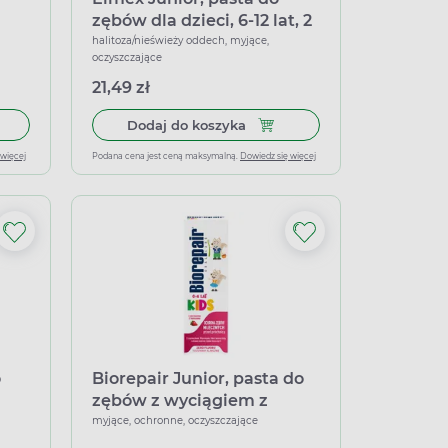
zębów dla dzieci, 6-12 lat, 2
x 75 ml
halitoza/nieświeży oddech, myjące,
oczyszczające
21,49 zł
w dla dzieci 7-12 lat, łagodna mięta, 50 ml
 do koszyka Elgydium Timer, edukacyjna pasta do zębów dla dziec
Dodaj do koszyka Elmex Junior
Dodaj do koszyka
 więcej
Podana cena jest ceną maksymalną.
Dowiedz się więcej
o
Biorepair Junior, pasta do
zębów z wyciągiem z
50
poziomki, 50 ml
myjące, ochronne, oczyszczające