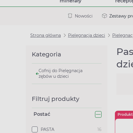
minerały
recept
Nowości
Zestawy p
Strona główna
Pielęgnacja dzieci
Pielęgnac
Pas
Kategoria
dzi
Cofnij do Pielęgnacja
zębów u dzieci
Filtruj produkty
Postać
Produkt
PASTA
16