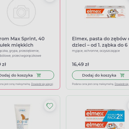
rom Max Sprint, 40
Elmex, pasta do zębów 
ułek miękkich
dzieci – od 1. ząbka do 6 
50 ml
ączka, grypa, przeziębienie,
myjące, ochronne, oczyszczające
wbólowe, przeciwgorączkowe
 zł
16,49 zł
Dodaj do koszyka Ibuprom Max Sprint, 40 kapsu
Dodaj 
Dodaj do koszyka
Dodaj do koszyka
ena jest ceną maksymalną.
Dowiedz się więcej
Podana cena jest ceną maksymalną.
Dowiedz się