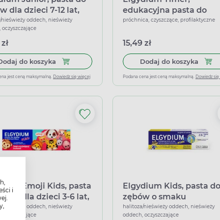
 dla dzieci 7-12 lat,
edukacyjna pasta do
dna mięta, 50 ml
zębów dla dzieci, 50 ml
a/nieświeży oddech, nieświeży
próchnica, czyszczące, profilaktyczne
 oczyszczające
 zł
15,49 zł
Dodaj do koszyka Elgydium Junior, pasta do zębó
Dodaj
Dodaj do koszyka
Dodaj do koszyka
ena jest ceną maksymalną.
Dowiedz się więcej
Podana cena jest ceną maksymalną.
Dowiedz się
h,
dium Emoji Kids, pasta
Elgydium Kids, pasta d
ści i
bów dla dzieci 3-6 lat,
zębów o smaku
ej.
y,
źwiająca truskawka,
bananowym dla dzieci, 
a/nieświeży oddech, nieświeży
halitoza/nieświeży oddech, nieświeży
 oczyszczające
oddech, oczyszczające
l
ml