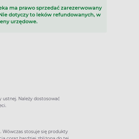
teka ma prawo sprzedać zarezerwowany
 Nie dotyczy to leków refundowanych, w
ceny urzędowe.
 ustnej. Należy dostosować
eci.
j. Wówczas stosuje się produkty
a coraz bardziej zbliżona do tej,