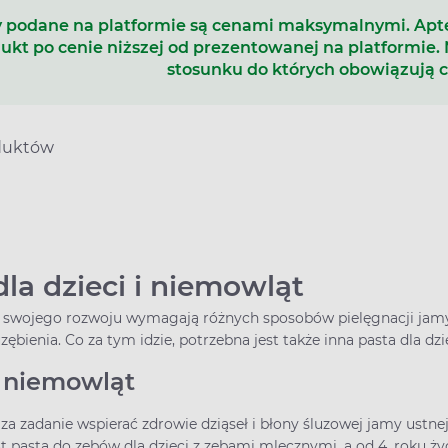
 podane na platformie są cenami maksymalnymi. Ap
ukt po cenie niższej od prezentowanej na platformie.
stosunku do których obowiązują 
duktów
la dzieci
i niemowląt
h swojego rozwoju wymagają różnych sposobów pielęgnacji jamy
bienia. Co za tym idzie, potrzebna jest także inna pasta dla dzi
 niemowląt
a zadanie wspierać zdrowie dziąseł i błony śluzowej jamy ustne
t pasta do zębów dla dzieci z zębami mlecznymi, a od 4. roku życi