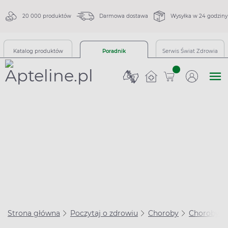
20 000 produktów
Darmowa dostawa
Wysyłka w 24 godziny
Katalog produktów
Poradnik
Serwis Świat Zdrowia
sztuk
Strona główna
Poczytaj o zdrowiu
Choroby
Choroby s