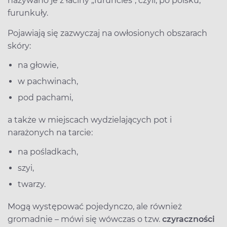
nazywano je z łaciny „furuncles", czyli, po polsku,
furunkuły.
Pojawiają się zazwyczaj na owłosionych obszarach
skóry:
na głowie,
w pachwinach,
pod pachami,
a także w miejscach wydzielających pot i
narażonych na tarcie:
na pośladkach,
szyi,
twarzy.
Mogą występować pojedynczo, ale również
gromadnie – mówi się wówczas o tzw.
czyraczności