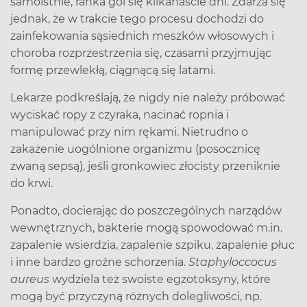
samoistnie, ranka goi się kilkanaście dni. Zdarza się
jednak, że w trakcie tego procesu dochodzi do
zainfekowania sąsiednich meszków włosowych i
choroba rozprzestrzenia się, czasami przyjmując
formę przewlekłą, ciągnącą się latami.
Lekarze podkreślają, że nigdy nie należy próbować
wyciskać ropy z czyraka, nacinać ropnia i
manipulować przy nim rękami. Nietrudno o
zakażenie uogólnione organizmu (posocznicę
zwaną sepsą), jeśli gronkowiec złocisty przeniknie
do krwi.
Ponadto, docierając do poszczególnych narządów
wewnętrznych, bakterie mogą spowodować m.in.
zapalenie wsierdzia, zapalenie szpiku, zapalenie płuc
i inne bardzo groźne schorzenia.
Staphyloccocus
aureus
wydziela też swoiste egzotoksyny, które
mogą być przyczyną różnych dolegliwości, np.