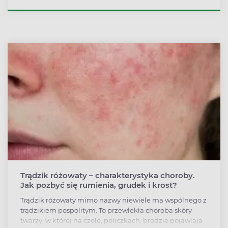
jej elastyczność i zdrową kondycję pytamy dr inż.
Magdalenę Sikorę z Politechniki Łódzkiej, ekspertkę w
zakresie surowców i półproduktów kosmetycznych.
Trądzik różowaty – charakterystyka choroby.
Jak pozbyć się rumienia, grudek i krost?
Trądzik różowaty mimo nazwy niewiele ma wspólnego z
trądzikiem pospolitym. To przewlekła choroba skóry
twarzy, w której na czole, policzkach, brodzie pojawiają