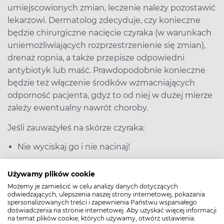
umiejscowionych zmian, leczenie należy pozostawić
lekarzowi. Dermatolog zdecyduje, czy konieczne
będzie chirurgiczne nacięcie czyraka (w warunkach
uniemożliwiających rozprzestrzenienie się zmian),
drenaż ropnia, a także przepisze odpowiedni
antybiotyk lub maść. Prawdopodobnie konieczne
będzie też włączenie środków wzmacniających
odporność pacjenta, gdyż to od niej w dużej mierze
zależy ewentualny nawrót choroby.
Jeśli zauważyłeś na skórze czyraka:
Nie wyciskaj go i nie nacinaj!
Nie podrażniaj skóry wokół niego i nie dotykaj go
Używamy plików cookie
Dbaj o higienę, odkażaj ręce za każdym razem,
Możemy je zamieścić w celu analizy danych dotyczących
gdy przypadkiem dotkniesz okolic zmiany
odwiedzających, ulepszenia naszej strony internetowej, pokazania
spersonalizowanych treści i zapewnienia Państwu wspaniałego
Zadbaj o bezpieczeństwo domowników – czyraki
doświadczenia na stronie internetowej. Aby uzyskać więcej informacji
są bardzo zaraźliwe! (nie pożyczaj ręcznika,
na temat plików cookie, których używamy, otwórz ustawienia.