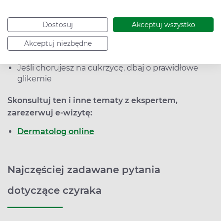
pościeli, odzieży, golarek itp.)
Jeśli wrzód jest w miejscu podatnym na pocenie,
Dostosuj
Akceptuj wszystko
unikaj wysiłku fizycznego, często wietrz skórę w
okolicach zmiany. Udaj się do lekarza i zastosuj się
Akceptuj niezbędne
do jego zaleceń
Jeśli chorujesz na cukrzycę, dbaj o prawidłowe
glikemie
Skonsultuj ten i inne tematy z ekspertem,
zarezerwuj e-wizytę:
Dermatolog online
Najczęściej zadawane pytania
dotyczące czyraka