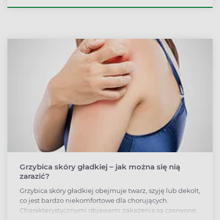
się grudki i krosty, a skóra swędzi i staje się
zaczerwieniona. Występuje wyłącznie u dorosłych,
głównie kobiet. Jak leczyć trądzik różowaty? Jakie leki
bez recepty dostępne są na trądzik różowaty?
Grzybica skóry gładkiej – jak można się nią
zarazić?
Grzybica skóry gładkiej obejmuje twarz, szyję lub dekolt,
co jest bardzo niekomfortowe dla chorujących.
Charakterystycznymi objawami zakażenia są czerwone,