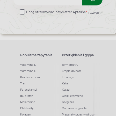
do
rozwiń>
Chcę otrzymywać newsletter Apteline
*
newslettera
Popularne zapytania
Przeziębienie i grypa
Witamina D
Termometry
Witamina C
Krople do nosa
Krople do oczu
Inhalacje
Tran
Katar
Paracetamol
Kaszel
Ibuprofen
Olejki eteryczne
Melatonina
Gorączka
Elektrolity
Drapanie w gardle
Kolagen
Preparaty przeciwwirusowe