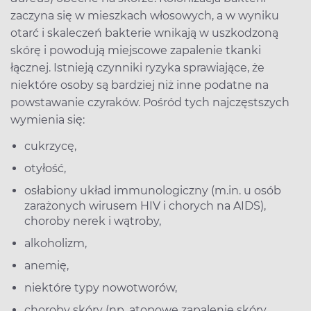
zaczyna się w mieszkach włosowych, a w wyniku
otarć i skaleczeń bakterie wnikają w uszkodzoną
skórę i powodują miejscowe zapalenie tkanki
łącznej. Istnieją czynniki ryzyka sprawiające, że
niektóre osoby są bardziej niż inne podatne na
powstawanie czyraków. Pośród tych najczęstszych
wymienia się:
cukrzycę,
otyłość,
osłabiony układ immunologiczny (m.in. u osób
zarażonych wirusem HIV i chorych na AIDS),
choroby nerek i wątroby,
alkoholizm,
anemię,
niektóre typy nowotworów,
choroby skóry (np. atopowe zapalenie skóry,