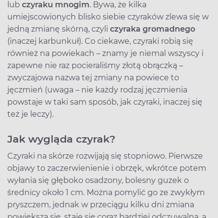
lub
czyraku mnogim
. Bywa, że kilka
umiejscowionych blisko siebie czyraków zlewa się w
jedną zmianę skórną, czyli
czyraka gromadnego
(inaczej karbunkuł). Co ciekawe, czyraki robią się
również na powiekach – znamy je niemal wszyscy i
zapewne nie raz pocieraliśmy złotą obrączką –
zwyczajowa nazwa tej zmiany na powiece to
jęczmień (uwaga – nie każdy rodzaj jęczmienia
powstaje w taki sam sposób, jak czyraki, inaczej się
też je leczy).
Jak wygląda czyrak?
Czyraki na skórze rozwijają się stopniowo. Pierwsze
objawy to zaczerwienienie i obrzęk, wkrótce potem
wyłania się głęboko osadzony, bolesny guzek o
średnicy około 1 cm. Można pomylić go ze zwykłym
pryszczem, jednak w przeciągu kilku dni zmiana
powiększa się, staje się coraz bardziej odczuwalna, a