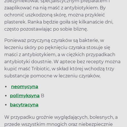
zdezynfekować specjalistycznym preparatem i
zaaplikować na nią maść z antybiotykiem. By
ochronić uszkodzoną skórę, można przykleić
plasterek. Ranka będzie goiła się kilkanaście dni,
często pozostawiając po sobie bliznę.
Ponieważ przyczyną czyraków są bakterie, w
leczeniu skóry po pęknięciu czyraka stosuje się
maści z antybiotykiem, a w ciężkich przypadkach
antybiotyki doustnie. W aptece bez recepty można
kupić maść Tribiotic, w skład której wchodzą trzy
substancje pomocne w leczeniu czyraków,
neomycyna
polimyksyna
B
bacytracyna
W przypadku groźnie wyglądających, bolesnych, a
przede wszystkim mnogich oraz niebezpiecznie