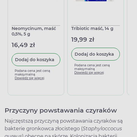
Neomycinum, maść
Tribiotic maść, 14 g
Tr
0,5%, 5 g
19,99 zł
12
16,49 zł
Dodaj do koszyka
Dodaj do koszyka
Podana cena jest ceną
P
maksymalną
m
Podana cena jest ceną
Dowiedz się więcej
D
maksymalną
Dowiedz się więcej
Przyczyny powstawania czyraków
Najczęstszą przyczyną powstawania czyraków są
bakterie gronkowca złocistego (
Staphyloccocus
aureus
) obecne na skórze. Kolonizacja bakterii