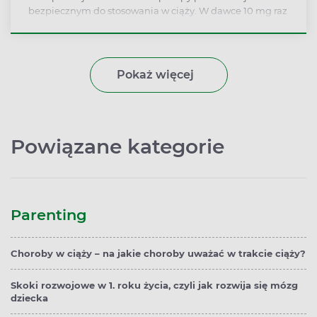
bezpiecznym do stosowania w ciąży. W dawce 10 mg raz
na dobę wykazuje dużą skuteczność w terapii GERD. Nie
wywołuje wad wrodzonych i może być stosowany jako
lek pierwszego wyboru w terapii GERD u ciężarnych.
Pokaż więcej
Powiązane kategorie
Parenting
Choroby w ciąży – na jakie choroby uważać w trakcie ciąży?
Skoki rozwojowe w 1. roku życia, czyli jak rozwija się mózg
dziecka