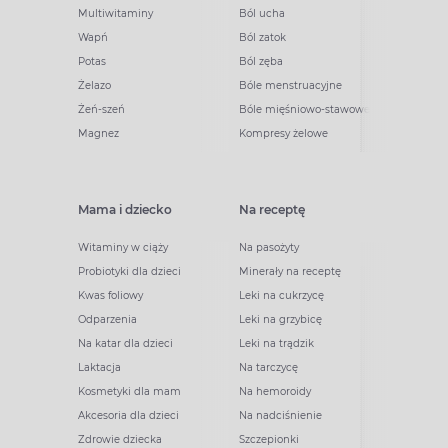
Multiwitaminy
Ból ucha
Wapń
Ból zatok
Potas
Ból zęba
Żelazo
Bóle menstruacyjne
Żeń-szeń
Bóle mięśniowo-stawowe
Magnez
Kompresy żelowe
Mama i dziecko
Na receptę
Witaminy w ciąży
Na pasożyty
Probiotyki dla dzieci
Minerały na receptę
Kwas foliowy
Leki na cukrzycę
Odparzenia
Leki na grzybicę
Na katar dla dzieci
Leki na trądzik
Laktacja
Na tarczycę
Kosmetyki dla mam
Na hemoroidy
Akcesoria dla dzieci
Na nadciśnienie
Zdrowie dziecka
Szczepionki