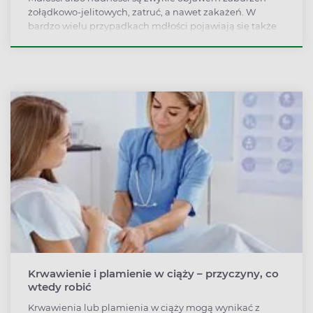
żołądkowo-jelitowych, zatruć, a nawet zakażeń. W
bardzo wielu przypadkach mdłości pojawiają się także
w ciąży, niekiedy także jako objaw silnego stresu. By
skutecznie zwalczyć nudności, trzeba poznać ich
przyczynę.
Krwawienie i plamienie w ciąży – przyczyny, co
wtedy robić
Krwawienia lub plamienia w ciąży mogą wynikać z