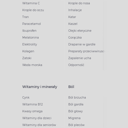
Witamina C
Krople do nosa
Krople do oczu
Inhalacje
Tran
Katar
Paracetamol
Kaszel
Ibuprofen
Olejki eteryczne
Melatonina
Gorączka
Elektrolity
Drapanie w gardle
Kolagen
Preparaty przeciwwirusowe
Zatoki
Zapalenie ucha
Woda morska
Odporność
Witaminy i minerały
Ból
Cynk
Ból brzucha
Witamina B12
Ból gardła
Kwasy omega
Ból głowy
Witaminy dla dzieci
Migrena
Witaminy dla seniorów
Ból pleców