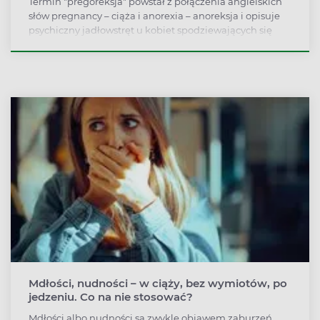
Termin "pregoreksja" powstał z połączenia angielskich
słów pregnancy – ciąża i anorexia – anoreksja i opisuje
psychiczny jadłowstręt u kobiet spodziewających się
dziecka. Zjawisko najczęściej dotyczy kobiet cierpiących
wcześniej na zaburzenia odżywiania, zdarza się jednak,
że potrzeba kontroli własnego ciała po raz pierwszy
pojawia się w okresie oczekiwania na dziecko.
Mdłości, nudności – w ciąży, bez wymiotów, po
jedzeniu. Co na nie stosować?
Mdłości albo nudności są zwykle objawem zaburzeń