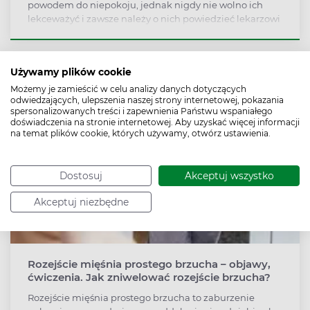
powodem do niepokoju, jednak nigdy nie wolno ich
lekceważyć i zawsze należy o nich powiedzieć lekarzowi
prowadzącemu ciążę. Ważne, by zwrócić też uwagę na
inne objawy, jak skurcze, krwawienie, ogólne złe
samopoczucie, ruchy dziecka.
Używamy plików cookie
Możemy je zamieścić w celu analizy danych dotyczących
odwiedzających, ulepszenia naszej strony internetowej, pokazania
spersonalizowanych treści i zapewnienia Państwu wspaniałego
doświadczenia na stronie internetowej. Aby uzyskać więcej informacji
na temat plików cookie, których używamy, otwórz ustawienia.
Dostosuj
Akceptuj wszystko
Akceptuj niezbędne
Rozejście mięśnia prostego brzucha – objawy,
ćwiczenia. Jak zniwelować rozejście brzucha?
Rozejście mięśnia prostego brzucha to zaburzenie