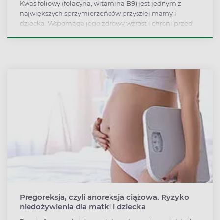
Kwas foliowy (folacyna, witamina B9) jest jednym z
największych sprzymierzeńców przyszłej mamy i
dziecka. Wspomaga jego zdrowy wzrost i chroni przed
powstawaniem wad rozwojowych, a także wspomaga
zdrowie kobiety. Wyjaśniamy, dlaczego kwas foliowy ma
tak zbawienne działanie i jak go właściwie
suplementować.
Pregoreksja, czyli anoreksja ciążowa. Ryzyko
niedożywienia dla matki i dziecka