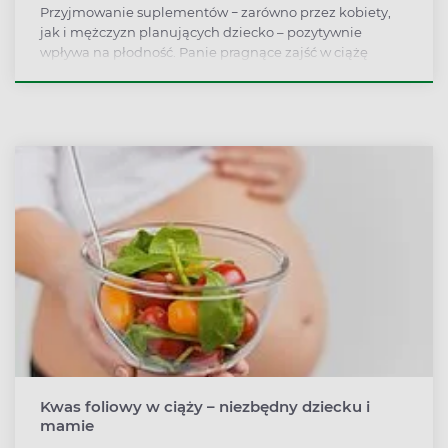
Przyjmowanie suplementów − zarówno przez kobiety,
jak i mężczyzn planujących dziecko – pozytywnie
wpływa na płodność. Panie pragnące zajść w ciążę
powinny zaplanować zbilansowaną dietę i zadbać o to,
żeby organizm był zaopatrzony w te witaminy i
minerały, na które zwiększa się zapotrzebowanie
organizmu w tym czasie.
Kwas foliowy w ciąży – niezbędny dziecku i
mamie