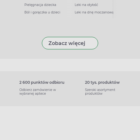
Pielęgnacja dziecka
Leki na otyłość
Ból i gorączka u dzieci
Leki na dnę moczanową
Zobacz więcej
2 600 punktów odbioru
20 tys. produktów
Odbierz zamówienie w
Szeroki asortyment
wybranej aptece
produktów