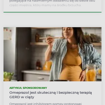
polegające na nadmiernym oddaleniu się od siebie obu
części mięśnia, który mamy na środku brzucha.
Najczęściej dochodzi do tego u kobiet pod wpływem
ciąży, ale może się zdarzyć także u mężczyzn i dzieci.
Dlaczego?
ARTYKUŁ SPONSOROWANY
Omeprazol jest skuteczną i bezpieczną terapią
GERD w ciąży
Omeprazol jest inhibitorem pompy protonowej