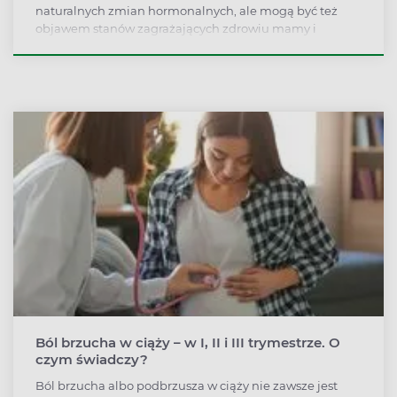
naturalnych zmian hormonalnych, ale mogą być też
objawem stanów zagrażających zdrowiu mamy i
dziecka. Zauważenie podczas ciąży plamienia albo
krwawienia zawsze więc trzeba skonsultować z
lekarzem. Kiedy na wizytę można poczekać, a kiedy
pilnie jechać do szpitala?
Ból brzucha w ciąży – w I, II i III trymestrze. O
czym świadczy?
Ból brzucha albo podbrzusza w ciąży nie zawsze jest