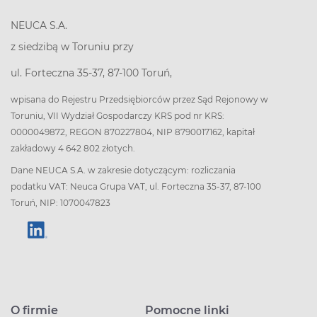
NEUCA S.A.
z siedzibą w Toruniu przy
ul. Forteczna 35-37, 87-100 Toruń,
wpisana do Rejestru Przedsiębiorców przez Sąd Rejonowy w
Toruniu, VII Wydział Gospodarczy KRS pod nr KRS:
0000049872, REGON 870227804, NIP 8790017162, kapitał
zakładowy 4 642 802 złotych.
Dane NEUCA S.A. w zakresie dotyczącym: rozliczania
podatku VAT: Neuca Grupa VAT, ul. Forteczna 35-37, 87-100
Toruń, NIP: 1070047823
O firmie
Pomocne linki