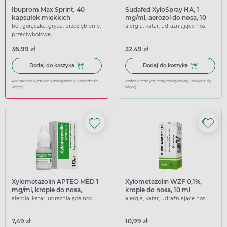
Ibuprom Max Sprint, 40
Sudafed XyloSpray HA, 1
kapsułek miękkich
mg/ml, aerozol do nosa, 10
ml
ból, gorączka, grypa, przeziębienie,
alergia, katar, udrażniające nos
przeciwbólowe,
przeciwgorączkowe
36,99 zł
32,49 zł
Dodaj do koszyka Ibuprom Max Sprint, 40 kapsułek miękk
Dodaj do koszy
Dodaj do koszyka
Dodaj do koszyka
Podana cena jest ceną maksymalną.
Dowiedz się
Podana cena jest ceną maksymalną.
Dowiedz się
więcej
więcej
Xylometazolin APTEO MED 1
Xylometazolin WZF 0,1%,
mg/ml, krople do nosa,
krople do nosa, 10 ml
roztwór, 10 ml
alergia, katar, udrażniające nos
alergia, katar, udrażniające nos
7,49 zł
10,99 zł