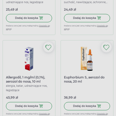
udrażniające nos, łagodzące
suchość, nawilżające, ochronne,
udrażniające nos, łagodzące
25,49 zł
24,49 zł
Dodaj do koszyka Momester Nasal 50 mcg/dawkę, aerozol
Dodaj do koszy
Dodaj do koszyka
Dodaj do koszyka
Podana cena jest ceną maksymalną.
Dowiedz się
Podana cena jest ceną maksymalną.
Dowiedz się
więcej
więcej
Allergodil, 1 mg/ml (0,1%),
Euphorbium S, aerozol do
aerozol do nosa, 10 ml
nosa, 20 ml
alergia, katar, udrażniające nos,
łagodzące
45,99 zł
36,99 zł
Dodaj do koszyka Allergodil, 1 mg/ml (0,1%), aerozol do nos
Dodaj do kosz
Dodaj do koszyka
Dodaj do koszyka
Podana cena jest ceną maksymalną.
Dowiedz się
Podana cena jest ceną maksymalną.
Dowiedz się