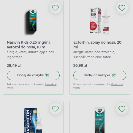
Nasivin Kids 0,25 mg/ml,
Ectorhin, spray do nosa, 20
aerozol do nosa, 10 ml
ml
alergia, katar, udrażniające nos,
alergia, katar, podrażnienie,
łagodzące
suchość, zapalenie zatok,
nawilżające, regenerujące,
28,49 zł
26,99 zł
udrażniające nos, łagodzące
Dodaj do koszyka Nasivin Kids 0,25 mg/ml, aerozol do nosa
Dodaj do koszy
Dodaj do koszyka
Dodaj do koszyka
Podana cena jest ceną maksymalną.
Dowiedz się
Podana cena jest ceną maksymalną.
Dowiedz się
więcej
więcej