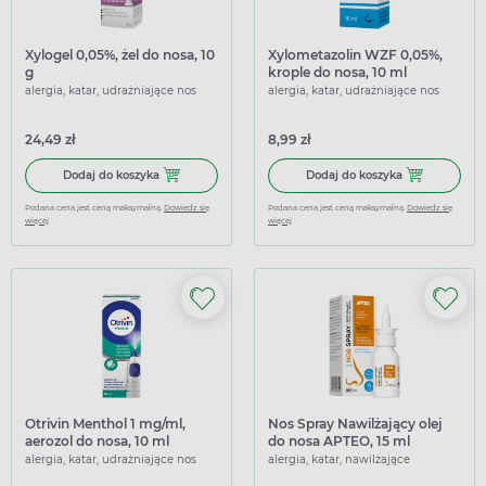
Xylogel 0,05%, żel do nosa, 10
Xylometazolin WZF 0,05%,
g
krople do nosa, 10 ml
alergia, katar, udrażniające nos
alergia, katar, udrażniające nos
24,49 zł
8,99 zł
Dodaj do koszyka Xylogel 0,05%, żel do nosa, 10 g
Dodaj do koszy
Dodaj do koszyka
Dodaj do koszyka
Podana cena jest ceną maksymalną.
Dowiedz się
Podana cena jest ceną maksymalną.
Dowiedz się
więcej
więcej
Otrivin Menthol 1 mg/ml,
Nos Spray Nawilżający olej
aerozol do nosa, 10 ml
do nosa APTEO, 15 ml
alergia, katar, udrażniające nos
alergia, katar, nawilżające