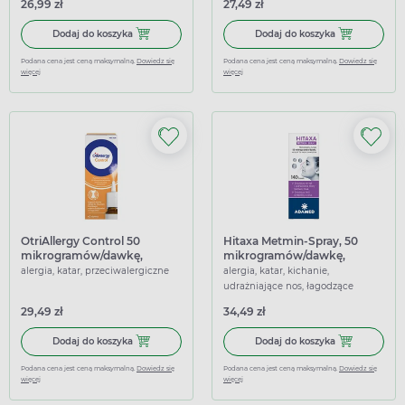
26,99 zł
27,49 zł
Dodaj do koszyka Ectimer, spray do nosa, 100 ml
Dodaj do koszy
Dodaj do koszyka
Dodaj do koszyka
Podana cena jest ceną maksymalną.
Dowiedz się
Podana cena jest ceną maksymalną.
Dowiedz się
więcej
więcej
OtriAllergy Control 50
Hitaxa Metmin-Spray, 50
mikrogramów/dawkę,
mikrogramów/dawkę,
aerozol do nosa, zawiesina,
aerozol do nosa, 140 dawek
alergia, katar, przeciwalergiczne
alergia, katar, kichanie,
60 dawek
udrażniające nos, łagodzące
29,49 zł
34,49 zł
Dodaj do koszyka OtriAllergy Control 50 mikrogramów/daw
Dodaj do kosz
Dodaj do koszyka
Dodaj do koszyka
Podana cena jest ceną maksymalną.
Dowiedz się
Podana cena jest ceną maksymalną.
Dowiedz się
więcej
więcej