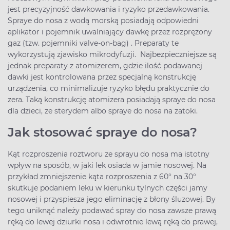
jest precyzyjność dawkowania i ryzyko przedawkowania.
Spraye do nosa z wodą morską posiadają odpowiedni
aplikator i pojemnik uwalniający dawkę przez rozprężony
gaz (tzw. pojemniki valve-on-bag) . Preparaty te
wykorzystują zjawisko mikrodyfuzji. Najbezpieczniejsze są
jednak preparaty z atomizerem, gdzie ilość podawanej
dawki jest kontrolowana przez specjalną konstrukcję
urządzenia, co minimalizuje ryzyko błędu praktycznie do
zera. Taką konstrukcję atomizera posiadają spraye do nosa
dla dzieci, ze sterydem albo spraye do nosa na zatoki.
Jak stosować spraye do nosa?
Kąt rozproszenia roztworu ze sprayu do nosa ma istotny
wpływ na sposób, w jaki lek osiada w jamie nosowej. Na
przykład zmniejszenie kąta rozproszenia z 60° na 30°
skutkuje podaniem leku w kierunku tylnych części jamy
nosowej i przyspiesza jego eliminację z błony śluzowej. By
tego uniknąć należy podawać spray do nosa zawsze prawą
ręką do lewej dziurki nosa i odwrotnie lewą ręką do prawej,