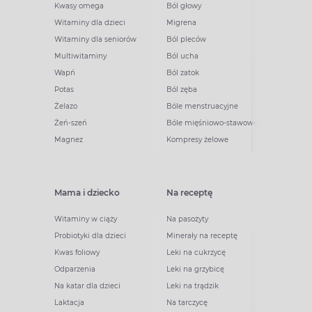
Kwasy omega
Ból głowy
Witaminy dla dzieci
Migrena
Witaminy dla seniorów
Ból pleców
Multiwitaminy
Ból ucha
Wapń
Ból zatok
Potas
Ból zęba
Żelazo
Bóle menstruacyjne
Żeń-szeń
Bóle mięśniowo-stawowe
Magnez
Kompresy żelowe
Mama i dziecko
Na receptę
Witaminy w ciąży
Na pasożyty
Probiotyki dla dzieci
Minerały na receptę
Kwas foliowy
Leki na cukrzycę
Odparzenia
Leki na grzybicę
Na katar dla dzieci
Leki na trądzik
Laktacja
Na tarczycę