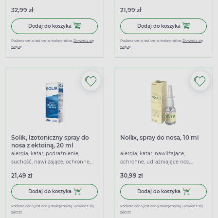
32,99 zł
21,99 zł
Dodaj do koszyka Otrivin Menthol 1 mg/ml, aerozol do nosa
Dodaj do koszy
Dodaj do koszyka
Dodaj do koszyka
Podana cena jest ceną maksymalną.
Dowiedz się
Podana cena jest ceną maksymalną.
Dowiedz się
więcej
więcej
Solik, Izotoniczny spray do
Nollix, spray do nosa, 10 ml
nosa z ektoiną, 20 ml
alergia, katar, podrażnienie,
alergia, katar, nawilżające,
suchość, nawilżające, ochronne,
ochronne, udrażniające nos,
udrażniające nos, łagodzące
łagodzące
21,49 zł
30,99 zł
Dodaj do koszyka Solik, Izotoniczny spray do nosa z ektoin
Dodaj do koszy
Dodaj do koszyka
Dodaj do koszyka
Podana cena jest ceną maksymalną.
Dowiedz się
Podana cena jest ceną maksymalną.
Dowiedz się
więcej
więcej