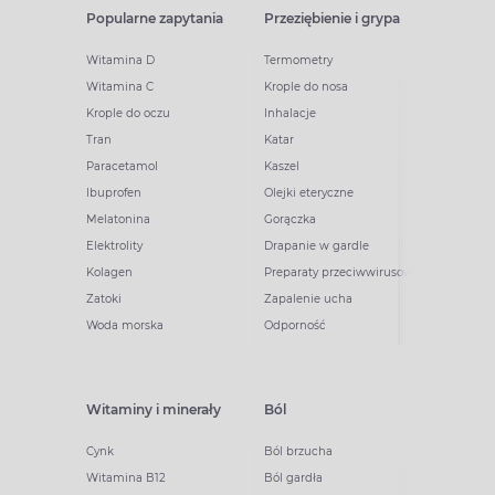
Popularne zapytania
Przeziębienie i grypa
Witamina D
Termometry
Witamina C
Krople do nosa
Krople do oczu
Inhalacje
Tran
Katar
Paracetamol
Kaszel
Ibuprofen
Olejki eteryczne
Melatonina
Gorączka
Elektrolity
Drapanie w gardle
Kolagen
Preparaty przeciwwirusowe
Zatoki
Zapalenie ucha
Woda morska
Odporność
Witaminy i minerały
Ból
Cynk
Ból brzucha
Witamina B12
Ból gardła