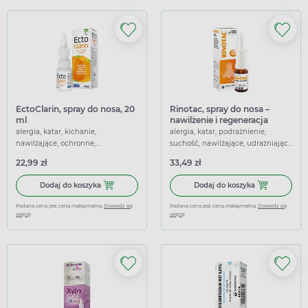
EctoClarin, spray do nosa, 20
Rinotac, spray do nosa –
ml
nawilżenie i regeneracja
błony śluzowej nosa, 10 ml
alergia, katar, kichanie,
alergia, katar, podrażnienie,
nawilżające, ochronne,
suchość, nawilżające, udrażniające
udrażniające nos, łagodzące
nos, łagodzące
22,99 zł
33,49 zł
Dodaj do koszyka EctoClarin, spray do nosa, 20 ml
Dodaj do koszy
Dodaj do koszyka
Dodaj do koszyka
Podana cena jest ceną maksymalną.
Dowiedz się
Podana cena jest ceną maksymalną.
Dowiedz się
więcej
więcej