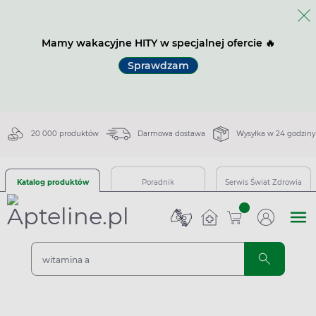
Mamy wakacyjne HITY w specjalnej ofercie 🔥
Sprawdzam
20 000 produktów
Darmowa dostawa
Wysyłka w 24 godziny
Katalog produktów
Poradnik
Serwis Świat Zdrowia
sztuk