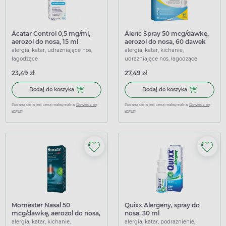
Acatar Control 0,5 mg/ml,
Aleric Spray 50 mcg/dawkę,
aerozol do nosa, 15 ml
aerozol do nosa, 60 dawek
alergia, katar, udrażniające nos,
alergia, katar, kichanie,
łagodzące
udrażniające nos, łagodzące
23,49 zł
27,49 zł
Dodaj do koszyka Acatar Control 0,5 mg/ml, aerozol do nos
Dodaj do koszy
Dodaj do koszyka
Dodaj do koszyka
Podana cena jest ceną maksymalną.
Dowiedz się
Podana cena jest ceną maksymalną.
Dowiedz się
więcej
więcej
Momester Nasal 50
Quixx Alergeny, spray do
mcg/dawkę, aerozol do nosa,
nosa, 30 ml
60 dawek
alergia, katar, kichanie,
alergia, katar, podrażnienie,