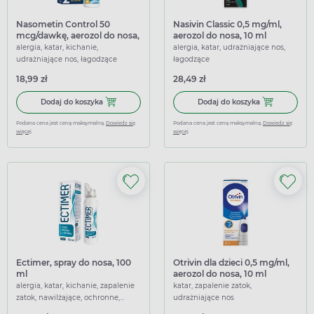
Nasometin Control 50
Nasivin Classic 0,5 mg/ml,
mcg/dawkę, aerozol do nosa,
aerozol do nosa, 10 ml
10 g (60 dawek)
alergia, katar, kichanie,
alergia, katar, udrażniające nos,
udrażniające nos, łagodzące
łagodzące
18,99 zł
28,49 zł
Dodaj do koszyka Nasometin Control 50 mcg/dawkę, aerozo
Dodaj do koszy
Dodaj do koszyka
Dodaj do koszyka
Podana cena jest ceną maksymalną.
Dowiedz się
Podana cena jest ceną maksymalną.
Dowiedz się
więcej
więcej
Ectimer, spray do nosa, 100
Otrivin dla dzieci 0,5 mg/ml,
ml
aerozol do nosa, 10 ml
alergia, katar, kichanie, zapalenie
katar, zapalenie zatok,
zatok, nawilżające, ochronne,
udrażniające nos
udrażniające nos, łagodzące