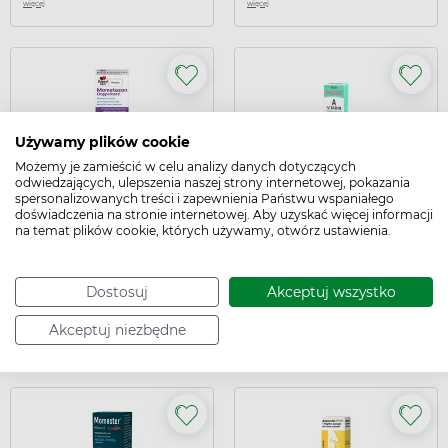
więcej
więcej
Używamy plików cookie
Możemy je zamieścić w celu analizy danych dotyczących
odwiedzających, ulepszenia naszej strony internetowej, pokazania
Mometazon Doppelherz 50
Nasolin A-Vitamin, aerozol
spersonalizowanych treści i zapewnienia Państwu wspaniałego
mcg/dawka, 60 dawek
tymianek-eukaliptus, 10 ml
doświadczenia na stronie internetowej. Aby uzyskać więcej informacji
alergia, przeciwalergiczne
katar, suchość, nawilżające,
na temat plików cookie, których używamy, otwórz ustawienia.
ochronne, pielęgnujące,
zmiękczające
22,49 zł
21,49 zł
Dostosuj
Akceptuj wszystko
Dodaj do koszyka Mometazon Doppelherz 50 mcg/dawka,
Dodaj do koszy
Dodaj do koszyka
Dodaj do koszyka
Akceptuj niezbędne
Podana cena jest ceną maksymalną.
Dowiedz się
Podana cena jest ceną maksymalną.
Dowiedz się
więcej
więcej