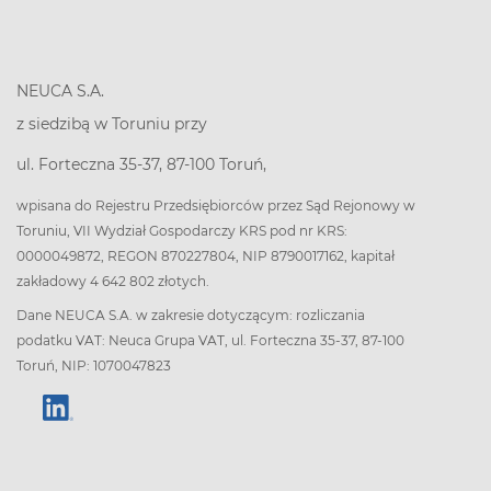
NEUCA S.A.
z siedzibą w Toruniu przy
ul. Forteczna 35-37, 87-100 Toruń,
wpisana do Rejestru Przedsiębiorców przez Sąd Rejonowy w
Toruniu, VII Wydział Gospodarczy KRS pod nr KRS:
0000049872, REGON 870227804, NIP 8790017162, kapitał
zakładowy 4 642 802 złotych.
Dane NEUCA S.A. w zakresie dotyczącym: rozliczania
podatku VAT: Neuca Grupa VAT, ul. Forteczna 35-37, 87-100
Toruń, NIP: 1070047823