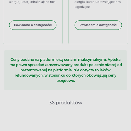
nosa, roztwór, 15 ml
15 ml
alergia, katar, udrażniające nos
alergia, katar, udrażniające nos,
łagodzące
Powiadom o dostępności
Powiadom o dostępności
Ceny podane na platformie są cenami maksymalnymi. Apteka
ma prawo sprzedać zarezerwowany produkt po cenie niższej od
prezentowanej na platformie. Nie dotyczy to leków
refundowanych, w stosunku do których obowiązują ceny
urzędowe.
36 produktów