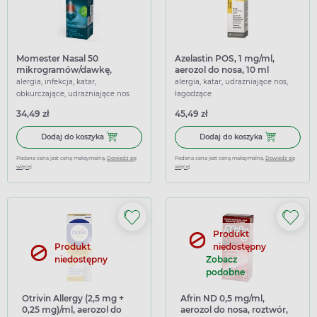
Momester Nasal 50
Azelastin POS, 1 mg/ml,
mikrogramów/dawkę,
aerozol do nosa, 10 ml
aerozol do nosa, 120 dawek
alergia, infekcja, katar,
alergia, katar, udrażniające nos,
obkurczające, udrażniające nos
łagodzące
34,49 zł
45,49 zł
Dodaj do koszyka Momester Nasal 50 mikrogramów/dawkę,
Dodaj do koszy
Dodaj do koszyka
Dodaj do koszyka
Podana cena jest ceną maksymalną.
Dowiedz się
Podana cena jest ceną maksymalną.
Dowiedz się
więcej
więcej
Produkt
Produkt
niedostępny
niedostępny
Zobacz
podobne
Otrivin Allergy (2,5 mg +
Afrin ND 0,5 mg/ml,
0,25 mg)/ml, aerozol do
aerozol do nosa, roztwór,