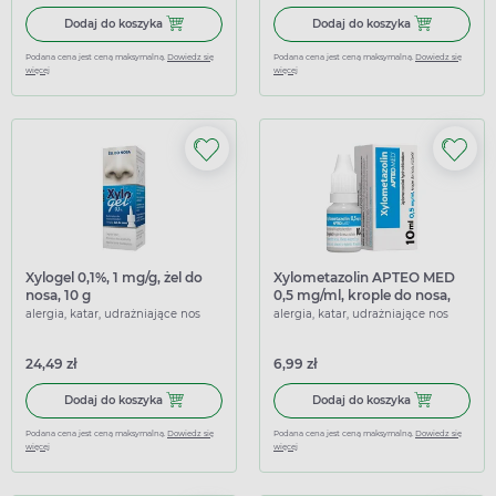
Dodaj do koszyka Xylometazolin APTEO MED 1 mg/ml, kropl
Dodaj do koszy
Dodaj do koszyka
Dodaj do koszyka
Podana cena jest ceną maksymalną.
Dowiedz się
Podana cena jest ceną maksymalną.
Dowiedz się
więcej
więcej
Xylogel 0,1%, 1 mg/g, żel do
Xylometazolin APTEO MED
nosa, 10 g
0,5 mg/ml, krople do nosa,
roztwór, 10 ml
alergia, katar, udrażniające nos
alergia, katar, udrażniające nos
24,49 zł
6,99 zł
Dodaj do koszyka Xylogel 0,1%, 1 mg/g, żel do nosa, 10 g
Dodaj do kosz
Dodaj do koszyka
Dodaj do koszyka
Podana cena jest ceną maksymalną.
Dowiedz się
Podana cena jest ceną maksymalną.
Dowiedz się
więcej
więcej