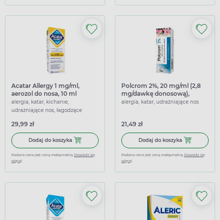
Acatar Allergy 1 mg/ml,
Polcrom 2%, 20 mg/ml (2,8
aerozol do nosa, 10 ml
mg/dawkę donosową),
aerozol do nosa, 15 ml
alergia, katar, kichanie,
alergia, katar, udrażniające nos
udrażniające nos, łagodzące
29,99 zł
21,49 zł
Dodaj do koszyka Acatar Allergy 1 mg/ml, aerozol do nosa,
Dodaj do kosz
Dodaj do koszyka
Dodaj do koszyka
Podana cena jest ceną maksymalną.
Dowiedz się
Podana cena jest ceną maksymalną.
Dowiedz się
więcej
więcej