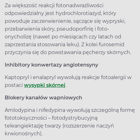
Za większość reakcji fotonadwrażliwości
odpowiedzialny jest hydrochlorotiazyd, który
powoduje zaczerwienienie, sączące się wypryski,
przebarwienia skóry, pseudoporfirię i foto-
onycholizę (nawet po miesiącach czy latach od
zaprzestania stosowania leku). Z kolei furosemid
przyczynia się do powstawania pęcherzy skórnych.
Inhibitory konwertazy angiotensyny
Kaptopryl i enalapryl wywołują reakcje fotoalergii w
postaci
wysypki skórnej
.
Blokery kanałów wapniowych
Amlodypina i nifedypina wywołują szczególną formę
fototoksyczności – fotodystrybucyjną
teleangiektazję twarzy (rozszerzenie naczyń
krwionośnych).