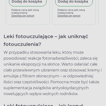
Dodaj do koszyka
Dodaj do koszyka
Podana cena jest ceną
Podana cena jest ceną
P
maksymalną
maksymalną
m
Dowiedz się więcej
Dowiedz się więcej
D
Leki fotouczulające – jak uniknąć
fotouczulenia?
W przypadku stosowania leku, który może
powodować reakcje fotonadwrażliwości, zaleca się
unikanie ekspozycji na słońce. Warto osłaniać całe
ciało przewiewnym ubraniem oraz stosować kremy i
emulsje z filtrem słonecznym – w odpowiedniej
ilości oraz częstotliwości. Pomocna może być także
suplementacja związków antyoksydacyjnych
niwelujących wpływ wolnych rodników.
Leki fotouczulające – jak leczyć