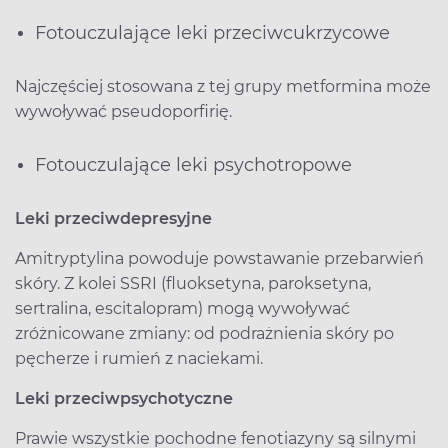
Fotouczulające leki przeciwcukrzycowe
Najczęściej stosowana z tej grupy metformina może
wywoływać pseudoporfirię.
Fotouczulające leki psychotropowe
Leki przeciwdepresyjne
Amitryptylina powoduje powstawanie przebarwień
skóry. Z kolei SSRI (fluoksetyna, paroksetyna,
sertralina, escitalopram) mogą wywoływać
zróżnicowane zmiany: od podrażnienia skóry po
pęcherze i rumień z naciekami.
Leki przeciwpsychotyczne
Prawie wszystkie pochodne fenotiazyny są silnymi