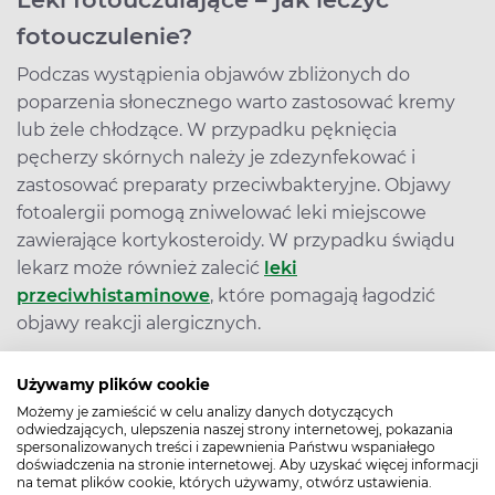
fotouczulenie?
Podczas wystąpienia objawów zbliżonych do
poparzenia słonecznego warto zastosować kremy
lub żele chłodzące. W przypadku pęknięcia
pęcherzy skórnych należy je zdezynfekować i
zastosować preparaty przeciwbakteryjne. Objawy
fotoalergii pomogą zniwelować leki miejscowe
zawierające kortykosteroidy. W przypadku świądu
lekarz może również zalecić
leki
przeciwhistaminowe
, które pomagają łagodzić
objawy reakcji alergicznych.
Używamy plików cookie
Możemy je zamieścić w celu analizy danych dotyczących
odwiedzających, ulepszenia naszej strony internetowej, pokazania
Leki fotouczulające – najczęściej
spersonalizowanych treści i zapewnienia Państwu wspaniałego
doświadczenia na stronie internetowej. Aby uzyskać więcej informacji
na temat plików cookie, których używamy, otwórz ustawienia.
zadawane pytania (FAQ)