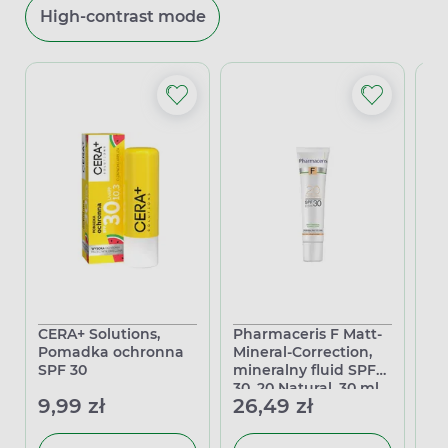
High-contrast mode
CERA+ Solutions,
Pharmaceris F Matt-
Ph
Pomadka ochronna
Mineral-Correction,
Mi
SPF 30
mineralny fluid SPF
mi
30, 20 Natural, 30 ml
30
9,99 zł
26,49 zł
26