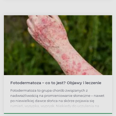
skóry, co wpływa na jej ciemniejszy odcień.
Fotodermatoza – co to jest? Objawy i leczenie
Fotodermatoza to grupa chorób związanych z
nadwrażliwością na promieniowanie słoneczne – nawet
po niewielkiej dawce słońca na skórze pojawia się
rumień, wysypka, wyprysk. Niekiedy do uczulenia na
słońce, jak potocznie mówimy o fotodermatozie,