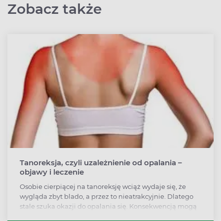
Zobacz także
Tanoreksja, czyli uzależnienie od opalania –
objawy i leczenie
Osobie cierpiącej na tanoreksję wciąż wydaje się, że
wygląda zbyt blado, a przez to nieatrakcyjnie. Dlatego
stale szuka okazji do opalania się. Konsekwencją mogą
być choroby skóry ze śmiertelnym czerniakiem na czele.