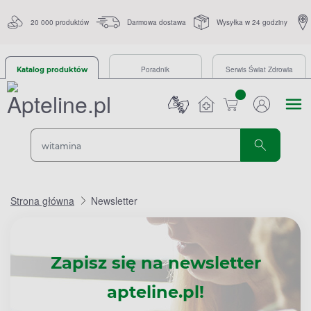
20 000 produktów
Darmowa dostawa
Wysyłka w 24 godziny
Poradnik
Serwis Świat Zdrowia
Katalog produktów
sztuk
Strona główna
Newsletter
Zapisz się na newsletter
apteline.pl!