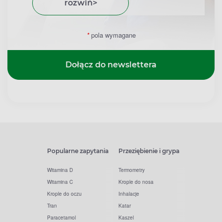
rozwiń
>
*
pola wymagane
Dołącz do newslettera
Popularne zapytania
Przeziębienie i grypa
Witamina D
Termometry
Witamina C
Krople do nosa
Krople do oczu
Inhalacje
Tran
Katar
Paracetamol
Kaszel