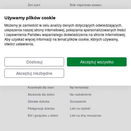
Żeń-szeń
Bóle mięśniowo-stawowe
Magnez
Kompresy żelowe
Używamy plików cookie
Możemy je zamieścić w celu analizy danych dotyczących odwiedzających,
ulepszenia naszej strony internetowej, pokazania spersonalizowanych treści
i zapewnienia Państwu wspaniałego doświadczenia na stronie internetowej.
Mama i dziecko
Na receptę
Aby uzyskać więcej informacji na temat plików cookie, których używamy,
otwórz ustawienia.
Witaminy w ciąży
Na pasożyty
Probiotyki dla dzieci
Minerały na receptę
Kwas foliowy
Leki na cukrzycę
Dostosuj
Akceptuj wszystko
Odparzenia
Leki na grzybicę
Akceptuj niezbędne
Na katar dla dzieci
Leki na trądzik
Laktacja
Na tarczycę
Kosmetyki dla mam
Na hemoroidy
Akcesoria dla dzieci
Na nadciśnienie
Zdrowie dziecka
Szczepionki
Pielęgnacja dziecka
Leki na otyłość
Ból i gorączka u dzieci
Leki na dnę moczanową