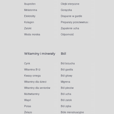
Ibuprofen
Olejki eteryczne
Melatonina
Gorączka
Elektrolity
Drapanie w gardle
Kolagen
Preparaty przeciwwirusowe
Zatoki
Zapalenie ucha
Woda morska
Odporność
Witaminy i minerały
Ból
Cynk
Ból brzucha
Witamina B12
Ból gardła
Kwasy omega
Ból głowy
Witaminy dla dzieci
Migrena
Witaminy dla seniorów
Ból pleców
Multiwitaminy
Ból ucha
Wapń
Ból zatok
Potas
Ból zęba
Żelazo
Bóle menstruacyjne