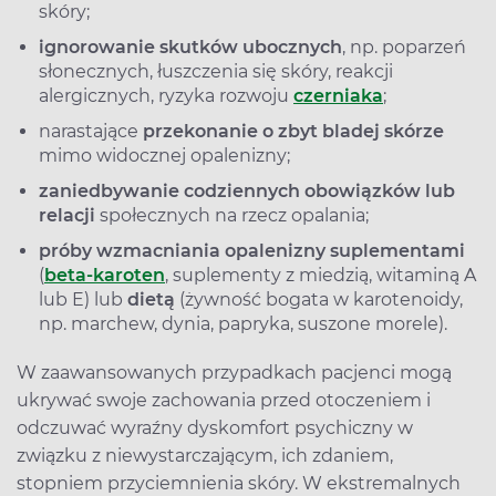
skóry;
ignorowanie skutków ubocznych
, np. poparzeń
słonecznych, łuszczenia się skóry, reakcji
alergicznych, ryzyka rozwoju
czerniaka
;
narastające
przekonanie o zbyt bladej skórze
mimo widocznej opalenizny;
zaniedbywanie codziennych obowiązków lub
relacji
społecznych na rzecz opalania;
próby wzmacniania opalenizny suplementami
(
beta-karoten
, suplementy z miedzią, witaminą A
lub E) lub
dietą
(żywność bogata w karotenoidy,
np. marchew, dynia, papryka, suszone morele).
W zaawansowanych przypadkach pacjenci mogą
ukrywać swoje zachowania przed otoczeniem i
odczuwać wyraźny dyskomfort psychiczny w
związku z niewystarczającym, ich zdaniem,
stopniem przyciemnienia skóry. W ekstremalnych