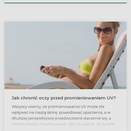
się silnymi bólami głowy, nudnościami i ogólnym
osłabieniem Nieleczony udar słoneczny może
doprowadzić do groźnych powikłań, szczególnie u
dzieci, osób starszych i pacjentów z chorobami
przewlekłymi.
Jak chronić oczy przed promieniowaniem UV?
Wszyscy wiemy, że promieniowanie UV może źle
wpływać na naszą skórę: powodować oparzenia, a w
dłuższej perspektywie przedwczesne starzenie się, a
nawet zmiany nowotworowe. Ale czy wiecie, że światło
słoneczne może być równie niebezpieczne dla naszych