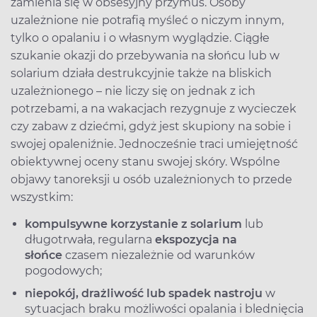
zamienia się w obsesyjny przymus. Osoby
uzależnione nie potrafią myśleć o niczym innym,
tylko o opalaniu i o własnym wyglądzie. Ciągłe
szukanie okazji do przebywania na słońcu lub w
solarium działa destrukcyjnie także na bliskich
uzależnionego – nie liczy się on jednak z ich
potrzebami, a na wakacjach rezygnuje z wycieczek
czy zabaw z dziećmi, gdyż jest skupiony na sobie i
swojej opaleniźnie. Jednocześnie traci umiejętność
obiektywnej oceny stanu swojej skóry. Wspólne
objawy tanoreksji u osób uzależnionych to przede
wszystkim:
kompulsywne korzystanie z solarium
lub
długotrwała, regularna
ekspozycja na
słońce
czasem niezależnie od warunków
pogodowych;
niepokój, drażliwość lub spadek nastroju
w
sytuacjach braku możliwości opalania i blednięcia