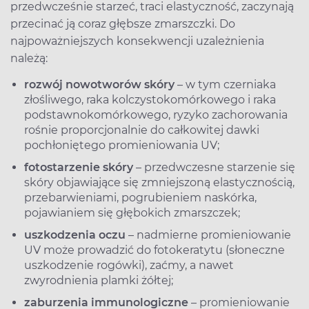
przedwcześnie starzeć, traci elastyczność, zaczynają
przecinać ją coraz głębsze zmarszczki. Do
najpoważniejszych konsekwencji uzależnienia
należą:
rozwój nowotworów skóry
– w tym czerniaka
złośliwego, raka kolczystokomórkowego i raka
podstawnokomórkowego, ryzyko zachorowania
rośnie proporcjonalnie do całkowitej dawki
pochłoniętego promieniowania UV;
fotostarzenie skóry
– przedwczesne starzenie się
skóry objawiające się zmniejszoną elastycznością,
przebarwieniami, pogrubieniem naskórka,
pojawianiem się głębokich zmarszczek;
uszkodzenia oczu
– nadmierne promieniowanie
UV może prowadzić do fotokeratytu (słoneczne
uszkodzenie rogówki), zaćmy, a nawet
zwyrodnienia plamki żółtej;
zaburzenia immunologiczne
– promieniowanie