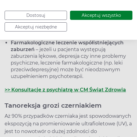
bez ekspozycji na promieniowanie UV), a także
wsparcie w zmianie nawyków, w tym stosowaniu
Dostosuj
Akceptuj wszystko
filtrów przeciwsłonecznych, ograniczaniu wizyt w
solarium, zrozumieniu zasad rozsądnego
Akceptuj niezbędne
korzystania ze słońca (pory dnia, czas ekspozycji).
Farmakologiczne leczenie współistniejących
zaburzeń
– jeżeli u pacjenta występują
zaburzenia lękowe, depresja czy inne problemy
psychiczne, leczenie farmakologiczne (np. leki
przeciwdepresyjne) może być nieodzownym
uzupełnieniem psychoterapii.
>> Konsultacje z psychiatrą w CM Świat Zdrowia
Tanoreksja grozi czerniakiem
Aż 90% przypadków czerniaka jest spowodowanych
ekspozycją na promieniowanie ultrafioletowe (UV), a
jest to nowotwór o dużej zdolności do