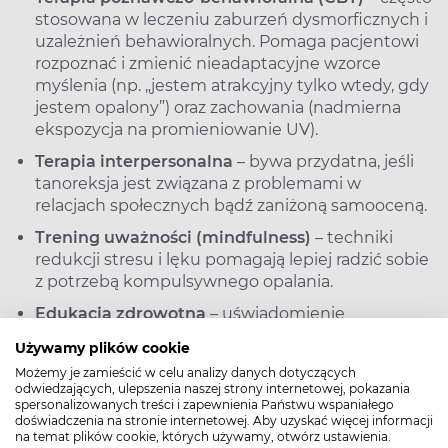
stosowana w leczeniu zaburzeń dysmorficznych i
uzależnień behawioralnych. Pomaga pacjentowi
rozpoznać i zmienić nieadaptacyjne wzorce
myślenia (np. „jestem atrakcyjny tylko wtedy, gdy
jestem opalony”) oraz zachowania (nadmierna
ekspozycja na promieniowanie UV).
Terapia interpersonalna
– bywa przydatna, jeśli
tanoreksja jest związana z problemami w
relacjach społecznych bądź zaniżoną samooceną.
Trening uważności (mindfulness)
– techniki
redukcji stresu i lęku pomagają lepiej radzić sobie
z potrzebą kompulsywnego opalania.
Edukacja zdrowotna
– uświadomienie
pacjentowi skutków długotrwałego narażenia na
Używamy plików cookie
promieniowanie UV (nowotwory skóry,
Możemy je zamieścić w celu analizy danych dotyczących
fotostarzenie, etc.), nauczenie go alternatywnych
odwiedzających, ulepszenia naszej strony internetowej, pokazania
sposobów dbania o wygląd (np. stosowanie
spersonalizowanych treści i zapewnienia Państwu wspaniałego
doświadczenia na stronie internetowej. Aby uzyskać więcej informacji
bezpiecznych kosmetyków brązujących lub
na temat plików cookie, których używamy, otwórz ustawienia.
zabiegów zapewniających efekt zdrowej skóry