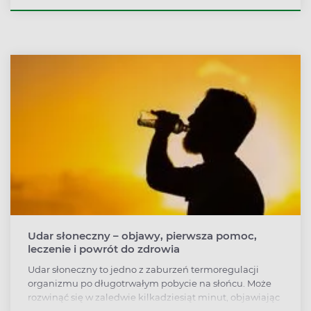
oparzenia słoneczne. Jaki krem wybrać, by skutecznie
chronić się przed jednym i drugim?
Udar słoneczny – objawy, pierwsza pomoc,
leczenie i powrót do zdrowia
Udar słoneczny to jedno z zaburzeń termoregulacji
organizmu po długotrwałym pobycie na słońcu. Może
rozwinąć się w zaledwie kilkadziesiąt minut, objawiając