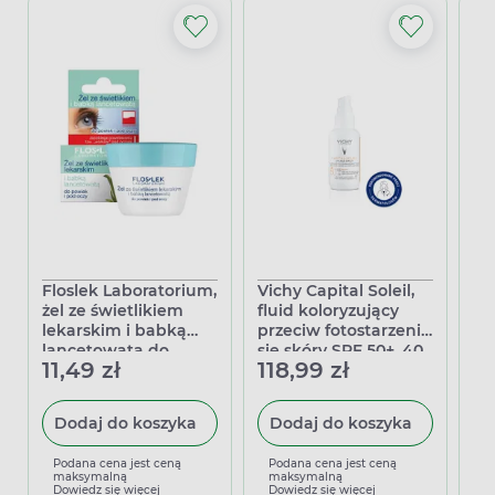
Floslek Laboratorium,
Vichy Capital Soleil,
Vi
żel ze świetlikiem
fluid koloryzujący
fl
lekarskim i babką
przeciw fotostarzeniu
fo
lancetowatą do
się skóry SPF 50+, 40
sk
11,49 zł
118,99 zł
11
powiek i pod oczy, 10
ml
g
Dodaj do koszyka
Dodaj do koszyka
Podana cena jest ceną
Podana cena jest ceną
P
maksymalną
maksymalną
m
Dowiedz się więcej
Dowiedz się więcej
D