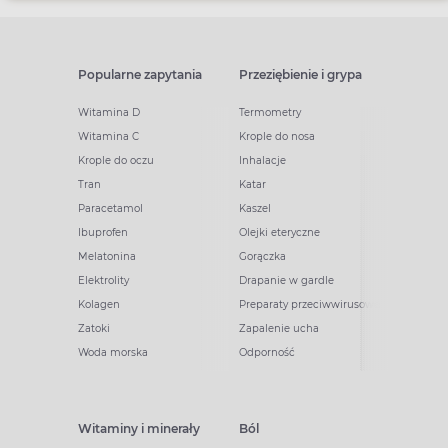
Popularne zapytania
Przeziębienie i grypa
Witamina D
Termometry
Witamina C
Krople do nosa
Krople do oczu
Inhalacje
Tran
Katar
Paracetamol
Kaszel
Ibuprofen
Olejki eteryczne
Melatonina
Gorączka
Elektrolity
Drapanie w gardle
Kolagen
Preparaty przeciwwirusowe
Zatoki
Zapalenie ucha
Woda morska
Odporność
Witaminy i minerały
Ból