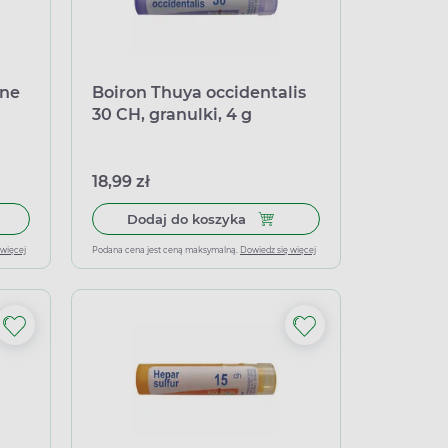
ine
Boiron Thuya occidentalis
30 CH, granulki, 4 g
18,99 zł
łek miękkich
 do koszyka Boiron Poumon histamine 15 CH, granulki 4g
Dodaj do koszyka Boiron Thuy
Dodaj do koszyka
 więcej
Podana cena jest ceną maksymalną.
Dowiedz się więcej