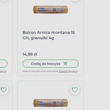
Boiron Arnica montana 15
CH, granulki 4g
14,99 zł
, granulki 4g
 do koszyka Boiron Drosera 9 CH, granulki, 4 g
Dodaj do koszyka Boiron Arn
Dodaj do koszyka
 więcej
Podana cena jest ceną maksymalną.
Dowiedz się więcej