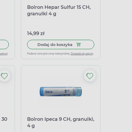
Boiron Hepar Sulfur 15 CH,
granulki 4 g
14,99 zł
 9 CH, granulki 4g
 do koszyka Stodal, syrop homeopatyczny, 200 ml
Dodaj do koszyka Boiron Hepa
Dodaj do koszyka
 więcej
Podana cena jest ceną maksymalną.
Dowiedz się więcej
 30
Boiron Ipeca 9 CH, granulki,
4 g