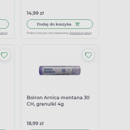
14,99 zł
 do koszyka Boiron Oscillococcinum, 30 pojemników jednodawk
Dodaj do koszyka Boiron Ipeca
Dodaj do koszyka
 więcej
Podana cena jest ceną maksymalną.
Dowiedz się więcej
Boiron Arnica montana 30
CH, granulki 4g
18,99 zł