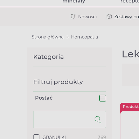
minerały
recept
Nowości
Zestawy p
Strona główna
Homeopatia
Lek
Kategoria
Filtruj produkty
Postać
Produkt
GRANULKI
369