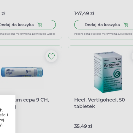
jednodawkowych
 zł
147,49 zł
Dodaj do koszyka Boiron Thymuline 9 CH, 4 g
Dodaj
Dodaj do koszyka
Dodaj do koszyka
ena jest ceną maksymalną.
Dowiedz się więcej
Podana cena jest ceną maksymalną.
Dowiedz się
on Allium cepa 9 CH,
Heel, Vertigoheel, 50
ulki 4g
tabletek
h,
ści i
ej.
y,
 zł
35,49 zł