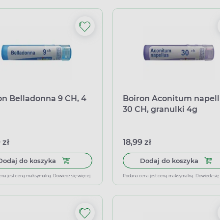
on Belladonna 9 CH, 4
Boiron Aconitum napell
30 CH, granulki 4g
 zł
18,99 zł
Dodaj do koszyka Boiron Belladonna 9 CH, 4 g
Dodaj
Dodaj do koszyka
Dodaj do koszyka
ena jest ceną maksymalną.
Dowiedz się więcej
Podana cena jest ceną maksymalną.
Dowiedz się