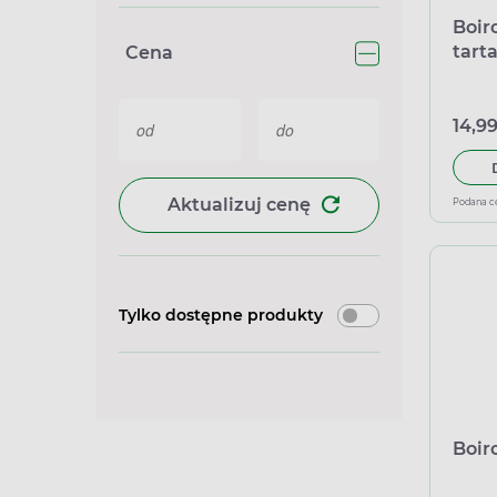
Boir
tart
Cena
4g
14,99
Aktualizuj cenę
Podana c
Tylko dostępne produkty
Boir