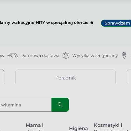
amy wakacyjne HITY w specjalnej ofercie 🔥
Sprawdzam
ów
Darmowa dostawa
Wysyłka w 24 godziny
Poradnik
a
Mama i
Kosmetyki i
Higiena