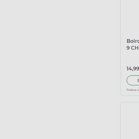
Boir
9 CH
14,99
Podana c