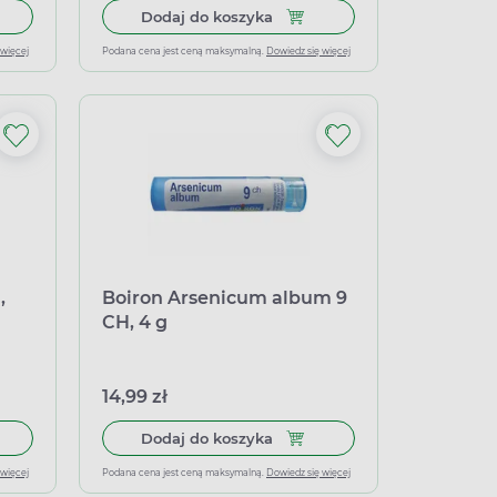
lki 4g
 do koszyka Heel, Vertigoheel, 50 tabletek
Dodaj do koszyka Boiron Arn
Dodaj do koszyka
 więcej
Podana cena jest ceną maksymalną.
Dowiedz się więcej
,
Boiron Arsenicum album 9
CH, 4 g
14,99 zł
ranulki 4g
 do koszyka Boiron Nux vomica 9 CH, granulki, 4 g
Dodaj do koszyka Boiron Ars
Dodaj do koszyka
 więcej
Podana cena jest ceną maksymalną.
Dowiedz się więcej