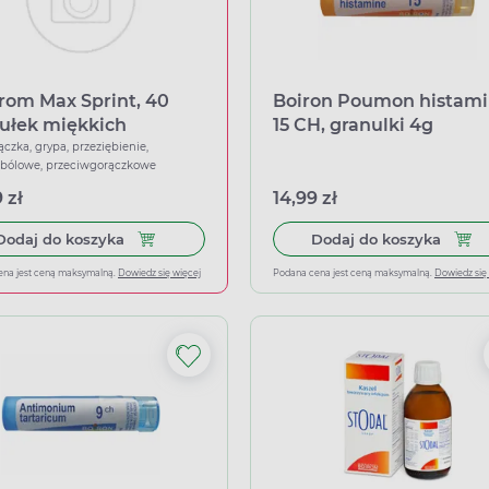
rom Max Sprint, 40
Boiron Poumon histam
ułek miękkich
15 CH, granulki 4g
ączka, grypa, przeziębienie,
wbólowe, przeciwgorączkowe
 zł
14,99 zł
Dodaj do koszyka Ibuprom Max Sprint, 40 kapsu
Dodaj
Dodaj do koszyka
Dodaj do koszyka
ena jest ceną maksymalną.
Dowiedz się więcej
Podana cena jest ceną maksymalną.
Dowiedz się