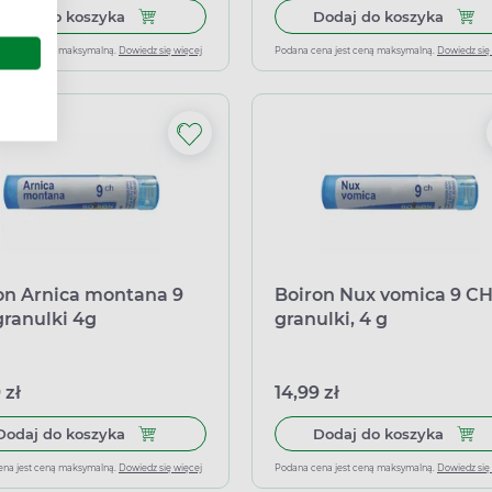
Dodaj do koszyka Boiron Allium cepa 9 CH, granu
Dodaj
Dodaj do koszyka
Dodaj do koszyka
ena jest ceną maksymalną.
Dowiedz się więcej
Podana cena jest ceną maksymalną.
Dowiedz się
on Arnica montana 9
Boiron Nux vomica 9 CH
granulki 4g
granulki, 4 g
 zł
14,99 zł
Dodaj do koszyka Boiron Arnica montana 9 CH, g
Dodaj
Dodaj do koszyka
Dodaj do koszyka
ena jest ceną maksymalną.
Dowiedz się więcej
Podana cena jest ceną maksymalną.
Dowiedz się