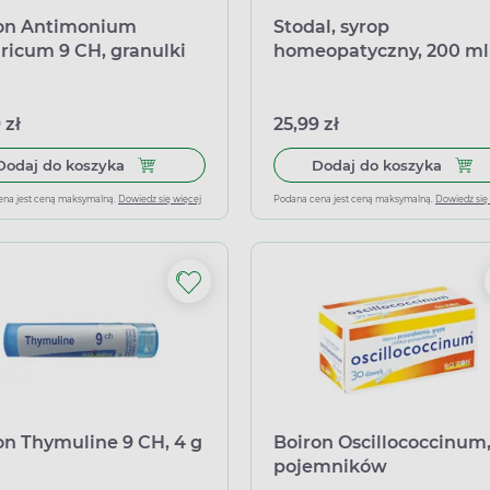
on Antimonium
Stodal, syrop
aricum 9 CH, granulki
homeopatyczny, 200 ml
 zł
25,99 zł
Dodaj do koszyka Boiron Antimonium tartaricum
Dodaj
Dodaj do koszyka
Dodaj do koszyka
ena jest ceną maksymalną.
Dowiedz się więcej
Podana cena jest ceną maksymalną.
Dowiedz się
on Thymuline 9 CH, 4 g
Boiron Oscillococcinum,
pojemników