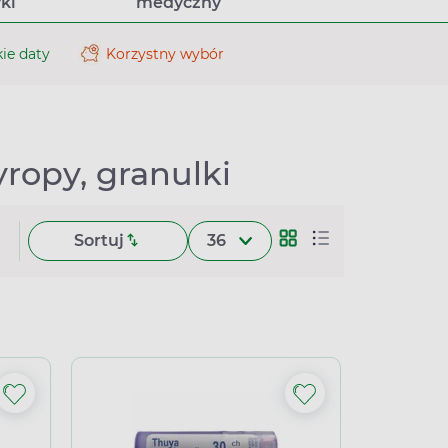
ki
medyczny
ie daty
Korzystny wybór
ropy, granulki
Sortuj
36