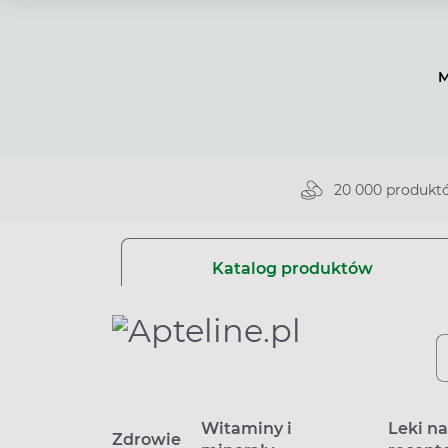
M
20 000 produkt
Katalog produktów
Witaminy i
Leki n
Zdrowie