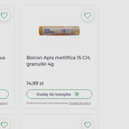
us
Boiron Apis mellifica 15 CH,
granulki 4g
14,99 zł
 do koszyka Boiron Aconitum napellus 30 CH, granulki 4g
Dodaj do koszyka Boiron Apis 
Dodaj do koszyka
 więcej
Podana cena jest ceną maksymalną.
Dowiedz się więcej