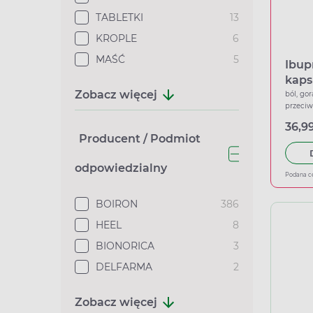
TABLETKI
13
KROPLE
6
MAŚĆ
5
Ibup
kaps
Zobacz więcej
ból, gor
przeci
36,99
Producent / Podmiot
odpowiedzialny
Podana c
BOIRON
386
HEEL
8
BIONORICA
3
DELFARMA
2
Zobacz więcej