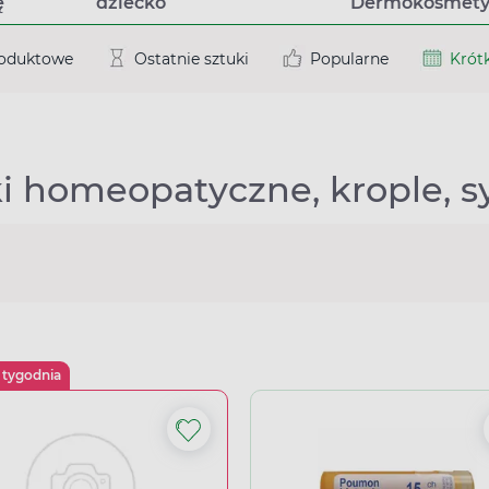
ę
dziecko
Dermokosmety
roduktowe
Ostatnie sztuki
Popularne
Krótk
i homeopatyczne, krople, sy
 tygodnia