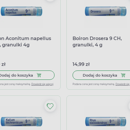
on Aconitum napellus
Boiron Drosera 9 CH,
, granulki 4g
granulki, 4 g
 zł
14,99 zł
Dodaj do koszyka Boiron Aconitum napellus 9 CH
Dodaj
Dodaj do koszyka
Dodaj do koszyka
ena jest ceną maksymalną.
Dowiedz się więcej
Podana cena jest ceną maksymalną.
Dowiedz się