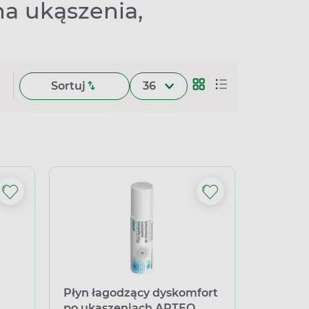
na ukąszenia,
Sortuj
36
Płyn łagodzący dyskomfort
po ukąszeniach APTEO,