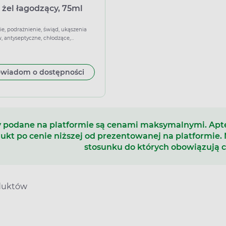
 żel łagodzący, 75ml
ie, podrażnienie, świąd, ukąszenia
 antyseptyczne, chłodzące,
jące, łagodzące
wiadom o dostępności
 podane na platformie są cenami maksymalnymi. Ap
ukt po cenie niższej od prezentowanej na platformie.
stosunku do których obowiązują 
duktów