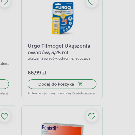
Urgo Filmogel Ukąszenia
owadów, 3,25 ml
ukąszenia owadów, ochronne, łagodzące
alne,
66,99 zł
ml
 do koszyka Baikaderm, krem, 35 g
Dodaj do koszyka Urgo Filmo
Dodaj do koszyka
 więcej
Podana cena jest ceną maksymalną.
Dowiedz się więcej