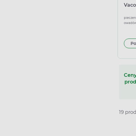
Vaco
pieczen
owadów,
nawilża
Po
Ceny
prod
19 pro