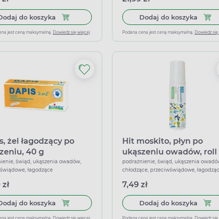
Dodaj do koszyka Recotin, plastry po ukąszeniu
Dodaj 
Dodaj do koszyka
Dodaj do koszyka
ena jest ceną maksymalną.
Dowiedz się więcej
Podana cena jest ceną maksymalną.
Dowiedz się
s, żel łagodzący po
Hit moskito, płyn po
zeniu, 40 g
ukąszeniu owadów, roll 
10 ml
ienie, świąd, ukąszenia owadów,
podrażnienie, świąd, ukąszenia owadó
świądowe, łagodzące
chłodzące, przeciwświądowe, łagodzą
 zł
7,49 zł
Dodaj do koszyka Dapis, żel łagodzący po ukąsze
Dodaj
Dodaj do koszyka
Dodaj do koszyka
ena jest ceną maksymalną.
Dowiedz się więcej
Podana cena jest ceną maksymalną.
Dowiedz się