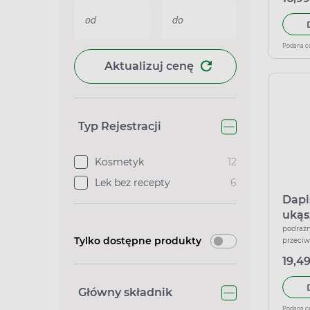
Podana c
Aktualizuj cenę
Typ Rejestracji
Kosmetyk
12
Lek bez recepty
6
Dapi
ukąs
podrażn
Tylko dostępne produkty
przeciw
19,49
Główny składnik
Podana c