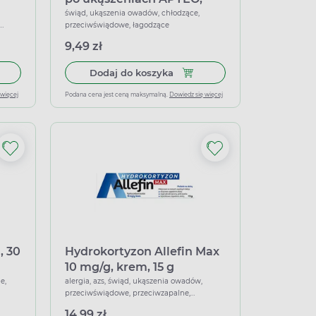
roll-on, 10 ml
świąd, ukąszenia owadów, chłodzące,
przeciwświądowe, łagodzące
dzące
9,49 zł
łek miękkich
do koszyka Fenistil 0,1%, żel, 30 g (import równoległy Delfarma)
Dodaj do koszyka Płyn łagod
Dodaj do koszyka
 więcej
Podana cena jest ceną maksymalną.
Dowiedz się więcej
, 30
Hydrokortyzon Allefin Max
10 mg/g, krem, 15 g
e,
alergia, azs, świąd, ukąszenia owadów,
przeciwświądowe, przeciwzapalne,
łagodzące
14,99 zł