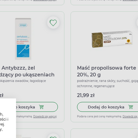
a Antybzzz, żel
Maść propolisowa forte
dzący po ukąszeniach
20%, 20 g
rów, 30 ml
ukąszenia owadów, łagodzące
podrażnienie, rana skóry, suchość, goją
ochronne, regenerujące
zł
21,99 zł
Dodaj do koszyka Ziaja Antybzzz, żel łagodzący
Dodaj
Dodaj do koszyka
Dodaj do koszyka
h,
ena jest ceną maksymalną.
Dowiedz się więcej
Podana cena jest ceną maksymalną.
Dowiedz się
ści i
ej.
y,