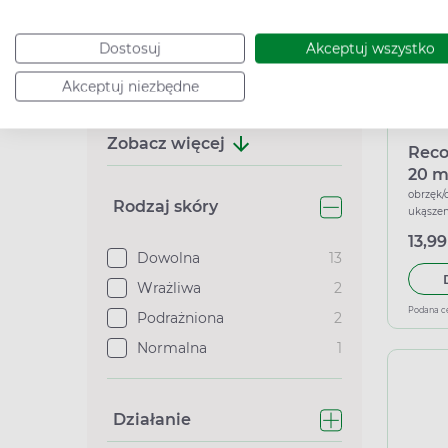
Ukąszenia owadów
17
Świąd
13
Dostosuj
Akceptuj wszystko
Podrażnienie
11
Akceptuj niezbędne
Alergia
5
Zobacz więcej
Reco
20 m
obrzęk/
Rodzaj skóry
ukąszen
nawilża
13,99
przeciw
Dowolna
13
regener
Wrażliwa
2
Podana c
Podrażniona
2
Normalna
1
Działanie