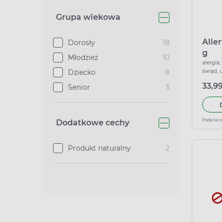
Grupa wiekowa
Aller
Dorosły
18
g
Młodzież
10
alergia
Dziecko
8
świąd, 
przeciw
33,99
Senior
3
Podana c
Dodatkowe cechy
Produkt naturalny
2