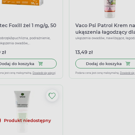
tec Foxill żel 1 mg/g, 50
Vaco Psi Patrol Krem n
ukąszenia łagodzący dl
dzieci, 80 ml
, obrzęk/opuchlizna, podrażnienie,
ukąszenia owadów, nawilżające, łagod
ukąszenia owadów,
alergiczne, przeciwświądowe
 zł
13,49 zł
Dodaj do koszyka Allertec Foxill żel 1 mg/g, 50 g
Dodaj
Dodaj do koszyka
Dodaj do koszyka
ena jest ceną maksymalną.
Dowiedz się więcej
Podana cena jest ceną maksymalną.
Dowiedz się
Produkt niedostępny