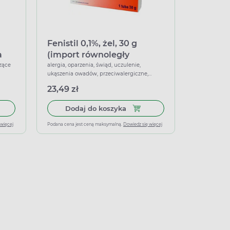
a
Fenistil 0,1%, żel, 30 g
a
(import równoległy
Pharmapoint)
zące
alergia, oparzenia, świąd, uczulenie,
ukąszenia owadów, przeciwalergiczne,
przeciwświądowe, znieczulające, łagodzące
23,49 zł
 do koszyka Vaco Psi Patrol Krem na ukąszenia łagodzący dla dziec
Dodaj do koszyka Fenistil 0,1
Dodaj do koszyka
 więcej
Podana cena jest ceną maksymalną.
Dowiedz się więcej