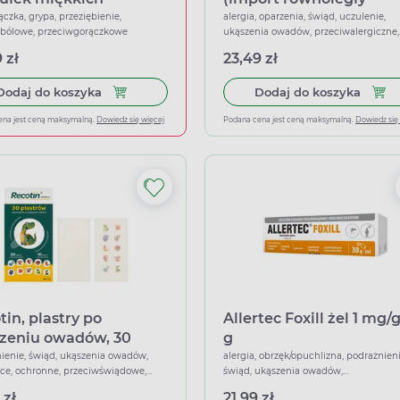
Delfarma)
ączka, grypa, przeziębienie,
alergia, oparzenia, świąd, uczulenie,
wbólowe, przeciwgorączkowe
ukąszenia owadów, przeciwalergiczne,
przeciwświądowe, znieczulające, łago
 zł
23,49 zł
Dodaj do koszyka Ibuprom Max Sprint, 40 kapsu
Dodaj 
Dodaj do koszyka
Dodaj do koszyka
ena jest ceną maksymalną.
Dowiedz się więcej
Podana cena jest ceną maksymalną.
Dowiedz się
tin, plastry po
Allertec Foxill żel 1 mg/g
zeniu owadów, 30
g
k
ienie, świąd, ukąszenia owadów,
alergia, obrzęk/opuchlizna, podrażnieni
ce, ochronne, przeciwświądowe,
świąd, ukąszenia owadów,
ujące
przeciwalergiczne, przeciwświądowe
 zł
21,99 zł