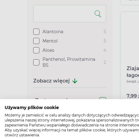
Alantoina
5
Mentol
5
Aloes
4
Panthenol, Prowitamina
2
B5
Ziaj
łago
Zobacz więcej
koma
świąd, 
7,99 
Zastosowanie
Używamy plików cookie
Możemy je zamieścić w celu analizy danych dotyczących odwiedzającyc
Podana c
ulepszenia naszej strony internetowej, pokazania spersonalizowanych tre
zapewnienia Państwu wspaniałego doświadczenia na stronie internetow
Aby uzyskać więcej informacji na temat plików cookie, których używam
otwórz ustawienia.