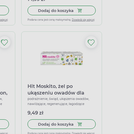
 owadów, 30 sztuk
do koszyka Allertec Foxill żel 1 mg/g, 30 g
Dodaj do koszyka Hydrokortyz
Dodaj do koszyka
 więcej
Podana cena jest ceną maksymalną.
Dowiedz się więcej
Hit Moskito, żel po
on,
ukąszeniu owadów dla
dzieci, 15 ml
w,
podrażnienie, świąd, ukąszenia owadów,
ce
nawilżające, regenerujące, łagodzące
9,49 zł
niu, 40 g
 do koszyka Hit moskito, płyn po ukąszeniu owadów, roll on, 10 ml
Dodaj do koszyka Hit Moskito
Dodaj do koszyka
 więcej
Podana cena jest ceną maksymalną.
Dowiedz się więcej