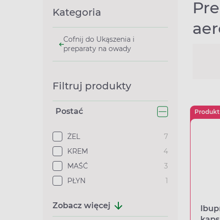
Pre
Kategoria
aer
Cofnij do Ukąszenia i
preparaty na owady
Filtruj produkty
Postać
Produkt
ŻEL
7
KREM
4
MAŚĆ
3
PŁYN
1
Zobacz więcej
Ibup
kaps