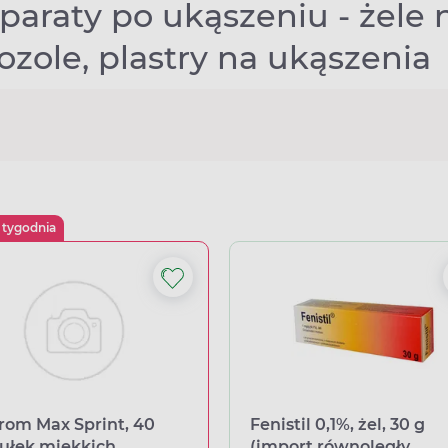
paraty po ukąszeniu - żele 
ozole, plastry na ukąszenia
 tygodnia
rom Max Sprint, 40
Fenistil 0,1%, żel, 30 g
ułek miękkich
(import równoległy