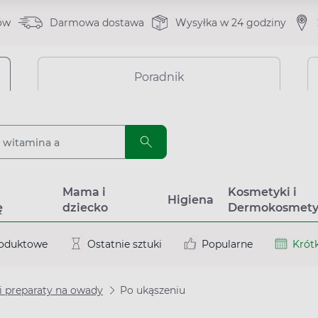
ów
Darmowa dostawa
Wysyłka w 24 godziny
Poradnik
a
Mama i
Kosmetyki i
Higiena
ę
dziecko
Dermokosmety
roduktowe
Ostatnie sztuki
Popularne
Krótk
i preparaty na owady
Po ukąszeniu