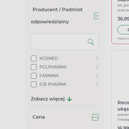
ból, gor
Producent / Podmiot
przeci
36,99
odpowiedzialny
Podana c
KOSMED
3
POLPHARMA
2
FARMINA
2
ICB PHARMA
2
Zobacz więcej
Reco
ukąs
sztu
podrażn
Cena
chłodzą
regener
16,99