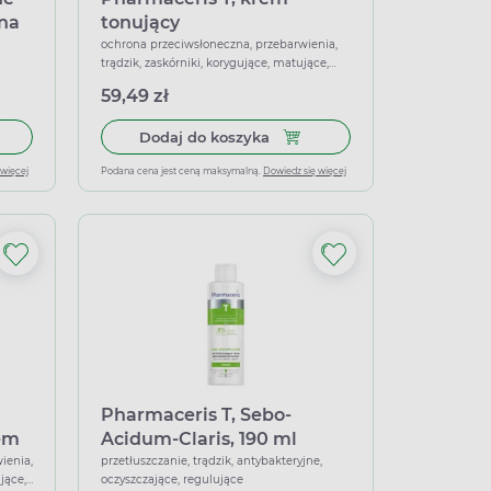
 na
tonujący
przeciwtrądzikowy, SPF 30,
ochrona przeciwsłoneczna, przebarwienia,
trądzik, zaskórniki, korygujące, matujące,
light, 30 ml
ochrona uva/uvb, przeciwtrądzikowe,
59,49 zł
łagodzące
em redukujący niedoskonałości i zaskórniki, 40 ml
 do koszyka Pharmaceris T Medi Acne-Pointgel, żel punktowy na 
Dodaj do koszyka Pharmaceris
Dodaj do koszyka
 więcej
Podana cena jest ceną maksymalną.
Dowiedz się więcej
Pharmaceris T, Sebo-
rem
Acidum-Claris, 190 ml
ienia,
przetłuszczanie, trądzik, antybakteryjne,
jące,
oczyszczające, regulujące
0 ml