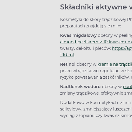
Składniki aktywne w
Kosmetyki do skóry trądzikowej Ph
preparatach znajdują się m.in:
Kwas migdałowy
obecny w peeli
almond-peel-krem-z-10-kwasem-m
twarzy, dekoltu i pleców:
https://a
190-ml
.
Retinol
obecny w
kremie na trądzi
przeciwtrądzikowo regulując w skó
ryzyko powstawania zaskórników, u
Nadtlenek wodoru
obecny w
pun
zmiany trądzikowe, efektywnie zmn
Dodatkowo w kosmetykach z linii 
salicylowy, zmniejszający łuszczen
wyciąg z łopianu czy kwas szikimo