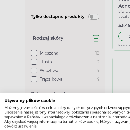
Acne
nied
blizny, 
Tylko dostępne produkty
trądzik,
zask
nawilża
53,49
Rodzaj skóry
Podana c
Mieszana
12
Tłusta
10
Wrażliwa
4
Trądzikowa
4
Zobacz więcej
Używamy plików cookie
Możemy je zamieścić w celu analizy danych dotyczących odwiedzającyc
Phar
Zastosowanie
ulepszenia naszej strony internetowej, pokazania spersonalizowanych tre
tonu
zapewnienia Państwu wspaniałego doświadczenia na stronie internetow
Aby uzyskać więcej informacji na temat plików cookie, których używam
prze
ochrona
otwórz ustawienia.
trądzik,
natu