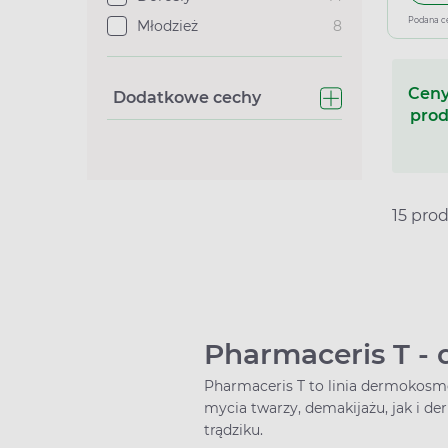
Podana c
Młodzież
8
Ceny
Dodatkowe cechy
prod
15 pro
Pharmaceris T - 
Pharmaceris T to linia dermokosm
mycia twarzy, demakijażu, jak i d
trądziku.