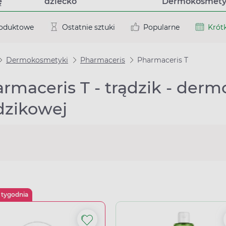
ę
dziecko
Dermokosmety
roduktowe
Ostatnie sztuki
Popularne
Krótk
Dermokosmetyki
Pharmaceris
Pharmaceris T
rmaceris T - trądzik - derm
dzikowej
 tygodnia