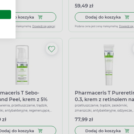
 uva/uvb, przeciwtrądzikowe,
łagodzące
 zł
59,49 zł
ące
Dodaj do koszyka Pharmaceris T, krem tonujący p
Dodaj
Dodaj do koszyka
Dodaj do koszyka
ena jest ceną maksymalną.
Dowiedz się więcej
Podana cena jest ceną maksymalną.
Dowiedz się
maceris T Sebo-
Pharmaceris T Purereti
nd Peel, krem z 5%
0.3, krem z retinolem n
sem migdałowym na
trądzik wieku dorosłeg
ienia, przetłuszczanie, trądzik,
przetłuszczanie, trądzik, zaskórniki,
iki, antybakteryjne, regenerujące,
zmarszczki, antybakteryjne, odżywcze,
 50 ml
noc, 40 ml
ające, złuszczające
ujędrniające, wzmacniające
 zł
77,99 zł
Dodaj do koszyka Pharmaceris T Sebo-Almond P
Dodaj
Dodaj do koszyka
Dodaj do koszyka