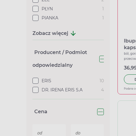
PŁYN
1
PIANKA
1
Zobacz więcej
Ibup
kaps
Producent / Podmiot
ból, gor
przeci
odpowiedzialny
36,99
ERIS
10
DR. IRENA ERIS S.A
4
Podana c
Cena