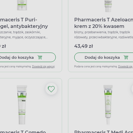
maceris T Puri-
Pharmaceris T Azeloacn
gel, antybakteryjny
krem z 20% kwasem
myjący do twarzy, 190
azelainowym, 25 ml
zczanie, trądzik, zaskórniki,
blizny, przebarwienia, trądzik, trądzik
teryjne, myjące, oczyszczające,
różowaty, przeciwbakteryjne, rozświetla
ujące, złuszczające
wygładzające, złuszczające, łagodzące
 zł
43,49 zł
Dodaj do koszyka Pharmaceris T Puri-Sebogel, a
Dodaj
Dodaj do koszyka
Dodaj do koszyka
ena jest ceną maksymalną.
Dowiedz się więcej
Podana cena jest ceną maksymalną.
Dowiedz się
maceris T Comedo
Pharmaceris T Medi Ac