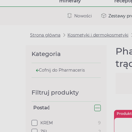
minerały
recept
Nowości
Zestawy p
Strona główna
Kosmetyki i dermokosmetyki
Pha
Kategoria
trą
Cofnij do Pharmaceris
Filtruj produkty
Postać
Produkt
KREM
9
ŻEL
2