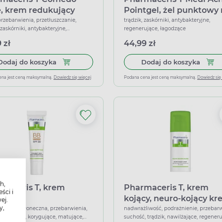
, krem redukujący
Pointgel, żel punktowy
oskonałości i
miejscowe zmiany
przebarwienia, przetłuszczanie,
trądzik, zaskórniki, antybakteryjne,
 zaskórniki, antybakteryjne,
regenerujące, łagodzące
órniki, 40 ml
mikrozapalne, 10 ml
jące, regenerujące, rozjaśniające
 zł
44,99 zł
Dodaj do koszyka Pharmaceris T Comedo Acne, kr
Dodaj
Dodaj do koszyka
Dodaj do koszyka
ena jest ceną maksymalną.
Dowiedz się więcej
Podana cena jest ceną maksymalną.
Dowiedz się
h,
maceris T, krem
Pharmaceris T, krem
ści i
jący
kojący, neuro-kojący k
ej.
y,
ciwtrądzikowy, SPF 30,
odbudowujący funkcje
 przeciwsłoneczna, przebarwienia,
nadwrażliwość, podrażnienie, przebarw
 zaskórniki, korygujące, matujące,
suchość, trądzik, nawilżające, regeneru
ral, 30 ml
barierowe do twarzy, 5