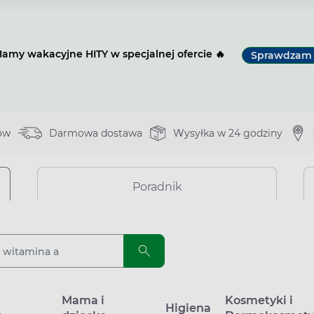
amy wakacyjne HITY w specjalnej ofercie 🔥
Sprawdzam
ów
Darmowa dostawa
Wysyłka w 24 godziny
Poradnik
a
Mama i
Kosmetyki i
Higiena