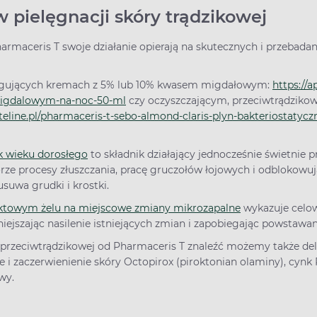
 pielęgnacji skóry trądzikowej
armaceris T swoje działanie opierają na skutecznych i przebada
ngujących kremach z 5% lub 10% kwasem migdałowym:
https://a
igdalowym-na-noc-50-ml
czy oczyszczającym, przeciwtrądziko
pteline.pl/pharmaceris-t-sebo-almond-claris-plyn-bakteriostatyc
k wieku dorosłego
to składnik działający jednocześnie świetnie p
rze procesy złuszczania, pracę gruczołów łojowych i odblokowują
suwa grudki i krostki.
ktowym żelu na miejscowe zmiany mikrozapalne
wykazuje celow
iejszając nasilenie istniejących zmian i zapobiegając powstawa
przeciwtrądzikowej od Pharmaceris T znaleźć możemy także deli
ie i zaczerwienienie skóry Octopirox (piroktonian olaminy), cynk
wy.