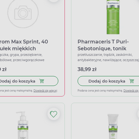
rom Max Sprint, 40
Pharmaceris T Puri-
ułek miękkich
Sebotonique, tonik
normalizujący, 200 ml
ączka, grypa, przeziębienie,
przetłuszczanie, trądzik, zaskórniki,
wbólowe, przeciwgorączkowe
antybakteryjne, nawilżające, oczyszczaj
złuszczające
 zł
38,99 zł
Dodaj do koszyka Ibuprom Max Sprint, 40 kapsu
Dodaj
Dodaj do koszyka
Dodaj do koszyka
ena jest ceną maksymalną.
Dowiedz się więcej
Podana cena jest ceną maksymalną.
Dowiedz się