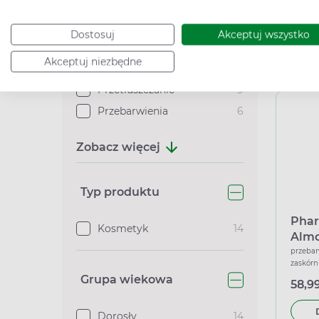
ochrona
59,49
łagodz
Dostosuj
Akceptuj wszystko
Trądzik
14
Akceptuj niezbędne
Podana c
Zaskórniki
11
Przetłuszczanie
9
Przebarwienia
6
Zobacz więcej
Typ produktu
Phar
Kosmetyk
14
Almo
kwa
przebarw
zaskórn
noc,
rozjaśni
Grupa wiekowa
58,99
Dorosły
14