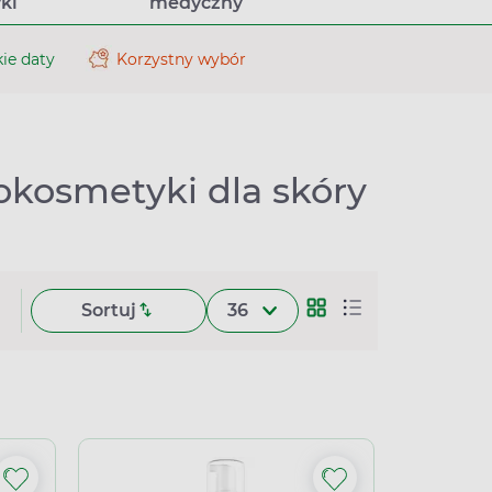
ki
medyczny
ie daty
Korzystny wybór
okosmetyki dla skóry
Sortuj
36