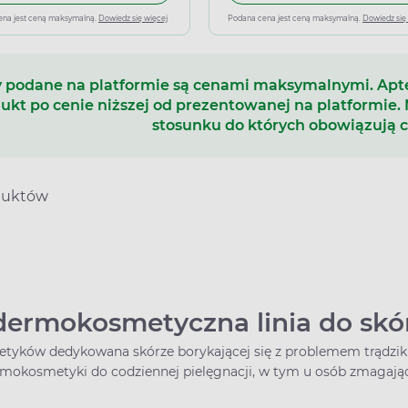
ena jest ceną maksymalną.
Dowiedz się więcej
Podana cena jest ceną maksymalną.
Dowiedz się
 podane na platformie są cenami maksymalnymi. Ap
ukt po cenie niższej od prezentowanej na platformie.
stosunku do których obowiązują 
duktów
dermokosmetyczna linia do skó
etyków dedykowana skórze borykającej się z problemem trądzik
ermokosmetyki do codziennej pielęgnacji, w tym u osób zmagając