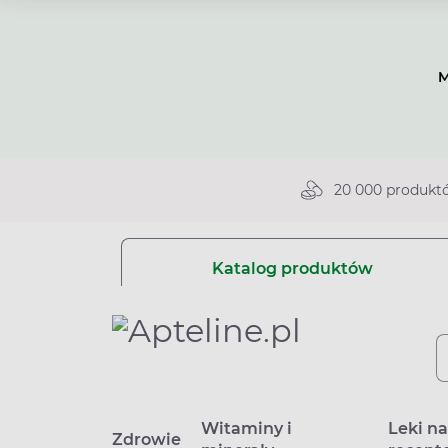
M
20 000 produkt
Katalog produktów
Witaminy i
Leki n
Zdrowie