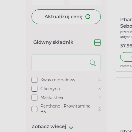
Aktualizuj cenę
Phar
Sebo
żel 
przetłus
antybak
ml
Główny składnik
regener
37,99
Podana c
Kwas migdałowy
4
Gliceryna
3
Masło shea
2
Panthenol, Prowitamina
2
B5
Zobacz więcej
Phar