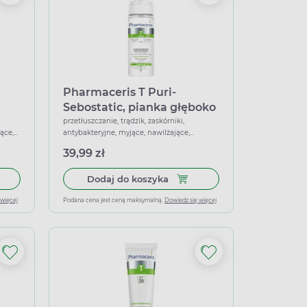
Pharmaceris T Puri-
Sebostatic, pianka głęboko
oczyszczająca, 150 ml
przetłuszczanie, trądzik, zaskórniki,
ące,
antybakteryjne, myjące, nawilżające,
oczyszczające
39,99 zł
łek miękkich
 do koszyka Pharmaceris T Puri-Sebotonique, tonik normalizujący
Dodaj do koszyka Pharmaceris
Dodaj do koszyka
 więcej
Podana cena jest ceną maksymalną.
Dowiedz się więcej