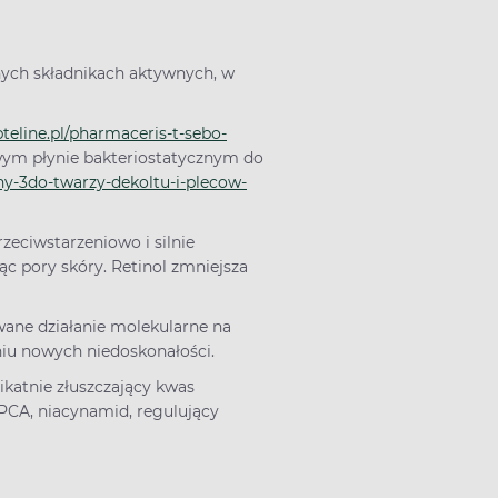
nych składnikach aktywnych, w
pteline.pl/pharmaceris-t-sebo-
wym płynie bakteriostatycznym do
zny-3do-twarzy-dekoltu-i-plecow-
rzeciwstarzeniowo i silnie
c pory skóry. Retinol zmniejsza
ane działanie molekularne na
niu nowych niedoskonałości.
katnie złuszczający kwas
 PCA, niacynamid, regulujący