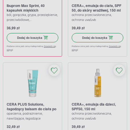
Ibuprom Max Sprint, 40
CERA+, emulsja do ciała, SPF
kapsułek miękkich
50, do skóry wrażliwej, 150 ml
ból, gorączka, grypa, przeziębienie,
ochrona przeciwsłoneczna,
przeciwbólowe,
ochrona uva/uvb
przeciwgorączkowe
36,99 zł
39,49 zł
Dodaj do koszyka Ibuprom Max Sprint, 40 kapsułek miękkich
Dodaj do koszy
Dodaj do koszyka
Dodaj do koszyka
Podana cena jest ceną maksymalną.
Dowiedz się
Podana cena jest ceną maksymalną.
Dowiedz się
więcej
więcej
CERA PLUS Solutions,
CERA+, emulsja dla dzieci,
łagodzący balsam do ciała po
SPF50, 150 ml
opalaniu z aloesem, 200 ml
oparzenia, podrażnienie,
ochrona przeciwsłoneczna,
nawilżające, łagodzące
ochrona uva/uvb
32,49 zł
39,49 zł