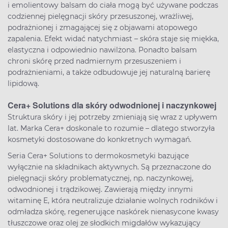
i emolientowy balsam do ciała mogą być używane podczas
codziennej pielęgnacji skóry przesuszonej, wrażliwej,
podrażnionej i zmagającej się z objawami atopowego
zapalenia. Efekt widać natychmiast – skóra staje się miękka,
elastyczna i odpowiednio nawilżona. Ponadto balsam
chroni skórę przed nadmiernym przesuszeniem i
podrażnieniami, a także odbudowuje jej naturalną barierę
lipidową.
Cera+ Solutions dla skóry odwodnionej i naczynkowej
Struktura skóry i jej potrzeby zmieniają się wraz z upływem
lat. Marka Cera+ doskonale to rozumie – dlatego stworzyła
kosmetyki dostosowane do konkretnych wymagań.
Seria Cera+ Solutions to dermokosmetyki bazujące
wyłącznie na składnikach aktywnych. Są przeznaczone do
pielęgnacji skóry problematycznej, np. naczynkowej,
odwodnionej i trądzikowej. Zawierają między innymi
witaminę E, która neutralizuje działanie wolnych rodników i
odmładza skórę, regenerujące naskórek nienasycone kwasy
tłuszczowe oraz olej ze słodkich migdałów wykazujący