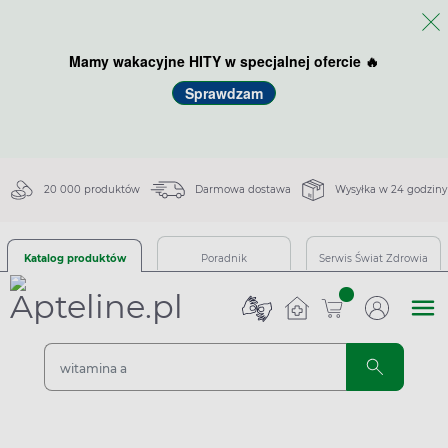
Mamy wakacyjne HITY w specjalnej ofercie 🔥
Sprawdzam
20 000 produktów
Darmowa dostawa
Wysyłka w 24 godziny
Katalog produktów
Poradnik
Serwis Świat Zdrowia
sztuk