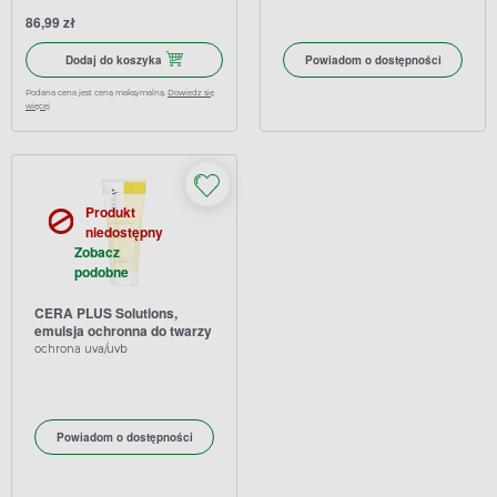
86,99 zł
Dodaj do koszyka Cera+ emulsja ochronna SPF 50+ do skóry 
Dodaj do koszyka
Powiadom o dostępności
Podana cena jest ceną maksymalną.
Dowiedz się
więcej
Produkt
niedostępny
Zobacz
podobne
CERA PLUS Solutions,
emulsja ochronna do twarzy
i ciała SPF 30, 200 ml
ochrona uva/uvb
Powiadom o dostępności