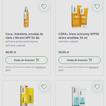
Cera+ Solutions, emulsja do
CERA+ krem ochronny SPF50
ciała z filtrami SPF 50 dla
skóra wrażliwa, 50 ml
dzieci, 150 ml
ochrona przeciwsłoneczna,
ochrona uva/uvb
ochrona uva/uvb
48,99 zł
39,99 zł
Dodaj do koszyka Cera+ Solutions, emulsja do ciała z filtrami
Dodaj do koszy
Dodaj do koszyka
Dodaj do koszyka
Podana cena jest ceną maksymalną.
Dowiedz się
Podana cena jest ceną maksymalną.
Dowiedz się
więcej
więcej