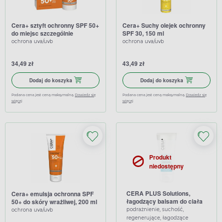
Cera+ sztyft ochronny SPF 50+
Cera+ Suchy olejek ochronny
do miejsc szczególnie
SPF 30, 150 ml
wrażliwych, 30 g
ochrona uva/uvb
ochrona uva/uvb
34,49 zł
43,49 zł
Dodaj do koszyka Cera+ sztyft ochronny SPF 50+ do miejsc s
Dodaj do koszy
Dodaj do koszyka
Dodaj do koszyka
Podana cena jest ceną maksymalną.
Dowiedz się
Podana cena jest ceną maksymalną.
Dowiedz się
więcej
więcej
Produkt
niedostępny
CERA PLUS Solutions,
Cera+ emulsja ochronna SPF
łagodzący balsam do ciała
50+ do skóry wrażliwej, 200 ml
po opalaniu, 200 ml
podrażnienie, suchość,
ochrona uva/uvb
regenerujące, łagodzące