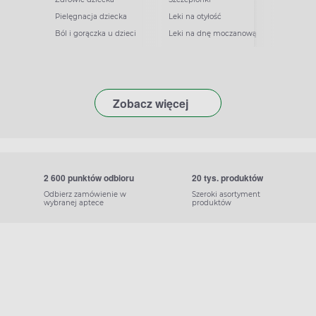
Pielęgnacja dziecka
Leki na otyłość
Ból i gorączka u dzieci
Leki na dnę moczanową
Zobacz więcej
2 600 punktów odbioru
20 tys. produktów
Odbierz zamówienie w
Szeroki asortyment
wybranej aptece
produktów