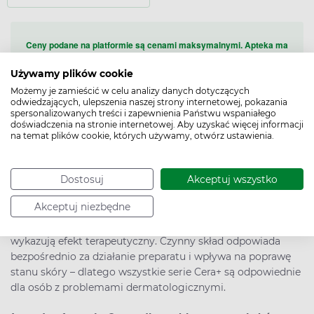
Ceny podane na platformie są cenami maksymalnymi. Apteka ma
prawo sprzedać zarezerwowany produkt po cenie niższej od
prezentowanej na platformie. Nie dotyczy to leków refundowanych, w
Używamy plików cookie
stosunku do których obowiązują ceny urzędowe.
Możemy je zamieścić w celu analizy danych dotyczących
odwiedzających, ulepszenia naszej strony internetowej, pokazania
spersonalizowanych treści i zapewnienia Państwu wspaniałego
doświadczenia na stronie internetowej. Aby uzyskać więcej informacji
21 produktów
na temat plików cookie, których używamy, otwórz ustawienia.
Dostosuj
Akceptuj wszystko
Akceptuj niezbędne
Cera+ to kosmetyki z aktywnym składem, a to oznacza, że
wykazują efekt terapeutyczny. Czynny skład odpowiada
bezpośrednio za działanie preparatu i wpływa na poprawę
stanu skóry – dlatego wszystkie serie Cera+ są odpowiednie
dla osób z problemami dermatologicznymi.