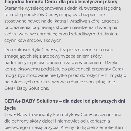
Łagodna formuła Cera+ dla problematycznej skóry
Starannie wyselekcjonowane składniki, tworzące łagodną
formułę produktów Cera+, mogą być bezpiecznie
stosowane nawet na delikatną i wrażliwą skórę. Łagodzą
podrażnienia, poprawiają stopień nawilżenia i tworzą na
skórze warstwę chroniącą przed szkodliwym działaniem
czynników środowiskowych.
Dermokosmetyki Cera+ są też przeznaczone dla osób
zmagających się z atopowym zapaleniem skóry,
nadmiernym przesuszaniem i zaczerwienieniem. Dzięki
kompleksowemu podejściu do pielęgnacji preparaty Cera+
mogą być stosowane nie tylko przez dorosłych – z myślą o
najmłodszych marka stworzyła również specjalną linię
Cera+ Baby Solutions.
CERA+ BABY Solutions – dla dzieci od pierwszych dni
życia
Cera+ Baby to warianty kosmetyków Cera+ przeznaczone
dla ochrony skóry dzieci i niemowląt od ukończenia
pierwszego miesiąca życia. Kremy do kąpieli z emolientami