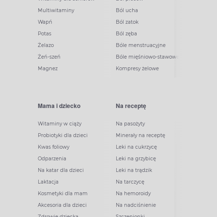
Multiwitaminy
Ból ucha
Wapń
Ból zatok
Potas
Ból zęba
Żelazo
Bóle menstruacyjne
Żeń-szeń
Bóle mięśniowo-stawowe
Magnez
Kompresy żelowe
Mama i dziecko
Na receptę
Witaminy w ciąży
Na pasożyty
Probiotyki dla dzieci
Minerały na receptę
Kwas foliowy
Leki na cukrzycę
Odparzenia
Leki na grzybicę
Na katar dla dzieci
Leki na trądzik
Laktacja
Na tarczycę
Kosmetyki dla mam
Na hemoroidy
Akcesoria dla dzieci
Na nadciśnienie
Zdrowie dziecka
Szczepionki