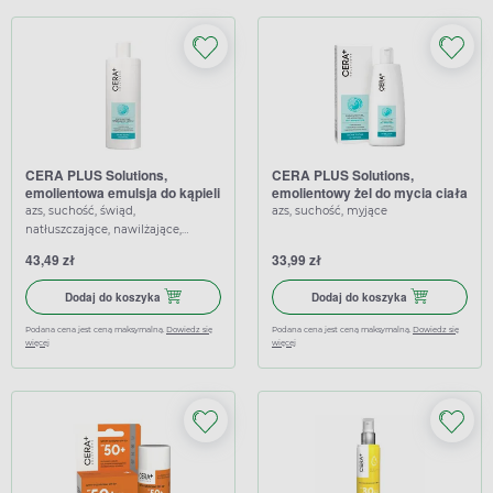
CERA PLUS Solutions,
CERA PLUS Solutions,
emolientowa emulsja do kąpieli
emolientowy żel do mycia ciała
od 1. dnia życia, 500 ml
od 1. miesiąca życia, 250 ml
azs, suchość, świąd,
azs, suchość, myjące
natłuszczające, nawilżające,
łagodzące
43,49 zł
33,99 zł
Dodaj do koszyka CERA PLUS Solutions, emolientowa emulsja 
Dodaj do koszy
Dodaj do koszyka
Dodaj do koszyka
Podana cena jest ceną maksymalną.
Dowiedz się
Podana cena jest ceną maksymalną.
Dowiedz się
więcej
więcej