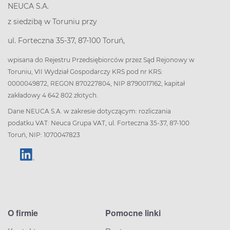
NEUCA S.A.
z siedzibą w Toruniu przy
ul. Forteczna 35-37, 87-100 Toruń,
wpisana do Rejestru Przedsiębiorców przez Sąd Rejonowy w
Toruniu, VII Wydział Gospodarczy KRS pod nr KRS:
0000049872, REGON 870227804, NIP 8790017162, kapitał
zakładowy 4 642 802 złotych.
Dane NEUCA S.A. w zakresie dotyczącym: rozliczania
podatku VAT: Neuca Grupa VAT, ul. Forteczna 35-37, 87-100
Toruń, NIP: 1070047823
O firmie
Pomocne linki