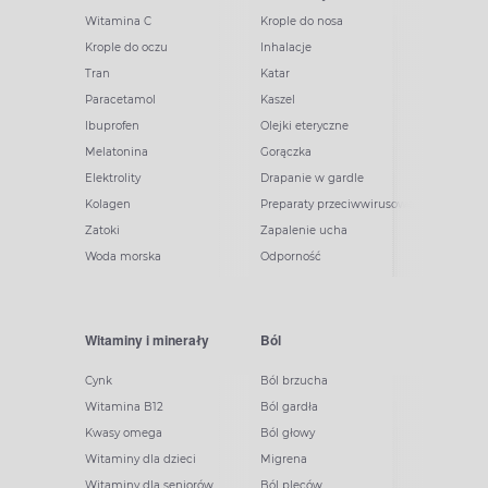
Witamina C
Krople do nosa
Krople do oczu
Inhalacje
Tran
Katar
Paracetamol
Kaszel
Ibuprofen
Olejki eteryczne
Melatonina
Gorączka
Elektrolity
Drapanie w gardle
Kolagen
Preparaty przeciwwirusowe
Zatoki
Zapalenie ucha
Woda morska
Odporność
Witaminy i minerały
Ból
Cynk
Ból brzucha
Witamina B12
Ból gardła
Kwasy omega
Ból głowy
Witaminy dla dzieci
Migrena
Witaminy dla seniorów
Ból pleców