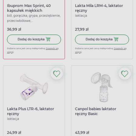
Ibuprom Max Sprint, 40
Lakta Mila LRM-4, laktator
kapsułek miękkich
ręczny
ból, gorączka, grypa, przeziębienie,
laktacja
przeciwbólowe,
przeciwgorączkowe
36,99 zł
27,99 zł
Dodaj do koszyka Ibuprom Max Sprint, 40 kapsułek miękk
Dodaj do koszy
Dodaj do koszyka
Dodaj do koszyka
Podana cena jest ceną maksymalną.
Dowiedz się
Podana cena jest ceną maksymalną.
Dowiedz się
więcej
więcej
Lakta Plus LTR-6, laktator
Canpol babies laktator
ręczny
ręczny Basic
laktacja
24,99 zł
43,99 zł