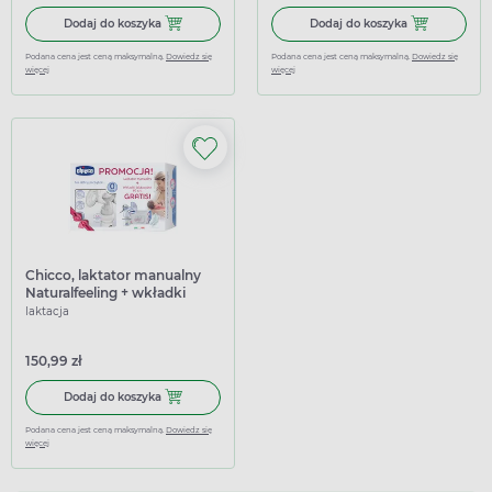
Dodaj do koszyka Lakta Plus LTR-6, laktator ręczny
Dodaj do koszy
Dodaj do koszyka
Dodaj do koszyka
Podana cena jest ceną maksymalną.
Dowiedz się
Podana cena jest ceną maksymalną.
Dowiedz się
więcej
więcej
Chicco, laktator manualny
Naturalfeeling + wkładki
laktacyjne 60 sztuk
laktacja
150,99 zł
Dodaj do koszyka Chicco, laktator manualny Naturalfeelin
Dodaj do koszyka
Podana cena jest ceną maksymalną.
Dowiedz się
więcej