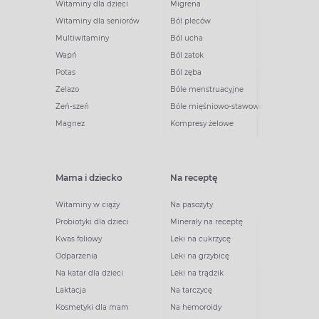
Witaminy dla dzieci
Migrena
Witaminy dla seniorów
Ból pleców
Multiwitaminy
Ból ucha
Wapń
Ból zatok
Potas
Ból zęba
Żelazo
Bóle menstruacyjne
Żeń-szeń
Bóle mięśniowo-stawowe
Magnez
Kompresy żelowe
Mama i dziecko
Na receptę
Witaminy w ciąży
Na pasożyty
Probiotyki dla dzieci
Minerały na receptę
Kwas foliowy
Leki na cukrzycę
Odparzenia
Leki na grzybicę
Na katar dla dzieci
Leki na trądzik
Laktacja
Na tarczycę
Kosmetyki dla mam
Na hemoroidy