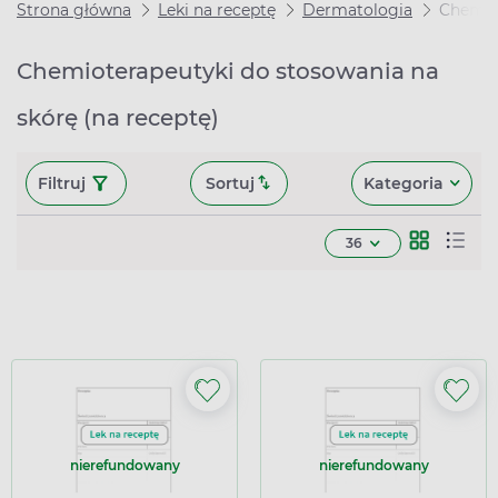
Strona główna
Leki na receptę
Dermatologia
Chemio
Chemioterapeutyki do stosowania na
skórę (na receptę)
Filtruj
Sortuj
Kategoria
36
nierefundowany
nierefundowany