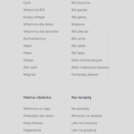
Cynk
Ból brzucha
Witamina B12
Ból gardła
Kwasy omega
Ból głowy
Witaminy dla dzieci
Migrena
Witaminy dla seniorów
Ból pleców
Multiwitaminy
Ból ucha
Wapń
Ból zatok
Potas
Ból zęba
Żelazo
Bóle menstruacyjne
Żeń-szeń
Bóle mięśniowo-stawowe
Magnez
Kompresy żelowe
Mama i dziecko
Na receptę
Witaminy w ciąży
Na pasożyty
Probiotyki dla dzieci
Minerały na receptę
Kwas foliowy
Leki na cukrzycę
Odparzenia
Leki na grzybicę