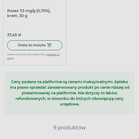
Rozex 7,5 mg/g (0,75%),
krem, 30 g
37,49 zł
Dodaj do koszyka Rozex 7,5 mg/g (0,75%), krem, 30 g
Dodaj do koszyka
Podana cena jest ceną maksymalną.
Dowiedz się
więcej
Ceny podane na platformie są cenami maksymalnymi. Apteka
ma prawo sprzedać zarezerwowany produkt po cenie niższej od
prezentowanej na platformie. Nie dotyczy to leków
refundowanych, w stosunku do których obowiązują ceny
urzędowe.
9 produktów