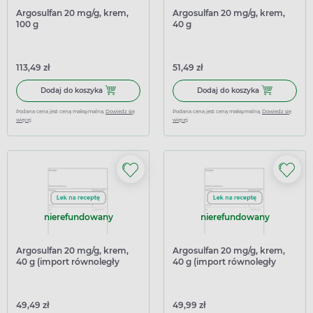
Argosulfan 20 mg/g, krem,
Argosulfan 20 mg/g, krem,
100 g
40 g
113,49 zł
51,49 zł
Dodaj do koszyka Argosulfan 20 mg/g, krem, 100 g
Dodaj do kosz
Dodaj do koszyka
Dodaj do koszyka
Podana cena jest ceną maksymalną.
Dowiedz się
Podana cena jest ceną maksymalną.
Dowiedz się
więcej
więcej
nierefundowany
nierefundowany
Argosulfan 20 mg/g, krem,
Argosulfan 20 mg/g, krem,
40 g (import równoległy
40 g (import równoległy
Delfarma Litwa)
Inpharm Litwa)
49,49 zł
49,99 zł