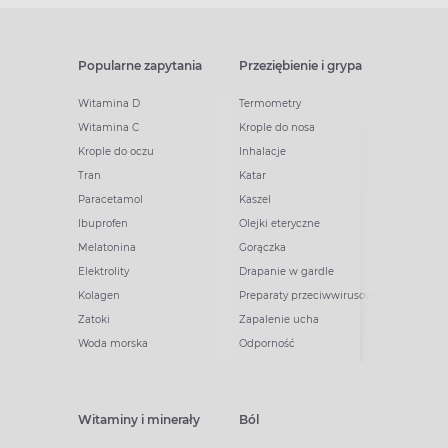
Popularne zapytania
Przeziębienie i grypa
Witamina D
Termometry
Witamina C
Krople do nosa
Krople do oczu
Inhalacje
Tran
Katar
Paracetamol
Kaszel
Ibuprofen
Olejki eteryczne
Melatonina
Gorączka
Elektrolity
Drapanie w gardle
Kolagen
Preparaty przeciwwirusowe
Zatoki
Zapalenie ucha
Woda morska
Odporność
Witaminy i minerały
Ból