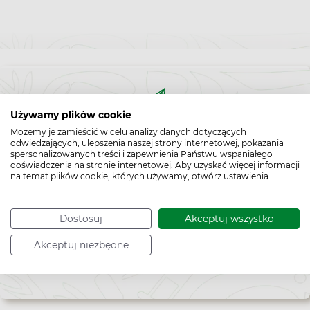
Używamy plików cookie
Bądź na bieżąco,
Możemy je zamieścić w celu analizy danych dotyczących
odwiedzających, ulepszenia naszej strony internetowej, pokazania
zapisz się na nasz newsletter!
spersonalizowanych treści i zapewnienia Państwu wspaniałego
doświadczenia na stronie internetowej. Aby uzyskać więcej informacji
na temat plików cookie, których używamy, otwórz ustawienia.
Zapisz
do
Dostosuj
Akceptuj wszystko
*
Chcę otrzymywać newsletter Apteline
newslettera
rozwiń>
Akceptuj niezbędne