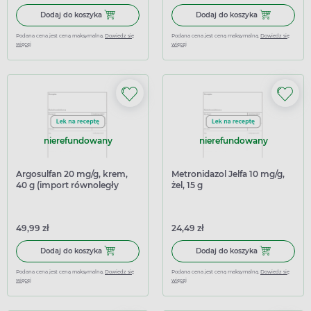
Dodaj do koszyka Argosulfan 20 mg/g, krem, 40 g (import
Dodaj do kosz
Dodaj do koszyka
Dodaj do koszyka
Podana cena jest ceną maksymalną.
Dowiedz się
Podana cena jest ceną maksymalną.
Dowiedz się
więcej
więcej
nierefundowany
nierefundowany
Argosulfan 20 mg/g, krem,
Metronidazol Jelfa 10 mg/g,
40 g (import równoległy
żel, 15 g
Medezin)
49,99 zł
24,49 zł
Dodaj do koszyka Argosulfan 20 mg/g, krem, 40 g (import
Dodaj do koszy
Dodaj do koszyka
Dodaj do koszyka
Podana cena jest ceną maksymalną.
Dowiedz się
Podana cena jest ceną maksymalną.
Dowiedz się
więcej
więcej