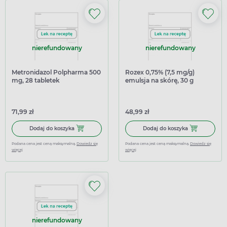
nierefundowany
nierefundowany
Metronidazol Polpharma 500
Rozex 0,75% (7,5 mg/g)
mg, 28 tabletek
emulsja na skórę, 30 g
71,99 zł
48,99 zł
Dodaj do koszyka Metronidazol Polpharma 500 mg, 28 tab
Dodaj do koszy
Dodaj do koszyka
Dodaj do koszyka
Podana cena jest ceną maksymalną.
Dowiedz się
Podana cena jest ceną maksymalną.
Dowiedz się
więcej
więcej
nierefundowany