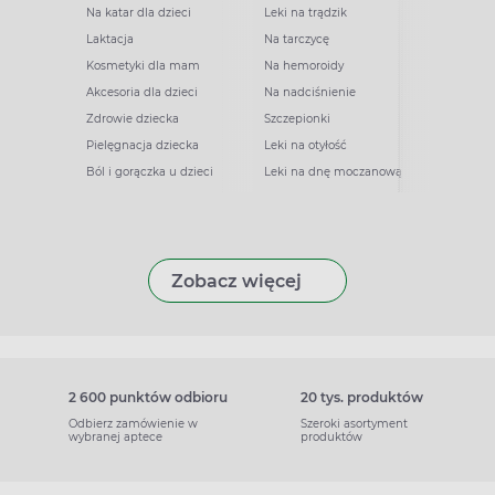
Na katar dla dzieci
Leki na trądzik
Laktacja
Na tarczycę
Kosmetyki dla mam
Na hemoroidy
Akcesoria dla dzieci
Na nadciśnienie
Zdrowie dziecka
Szczepionki
Pielęgnacja dziecka
Leki na otyłość
Ból i gorączka u dzieci
Leki na dnę moczanową
Zobacz więcej
2 600 punktów odbioru
20 tys. produktów
Odbierz zamówienie w
Szeroki asortyment
wybranej aptece
produktów