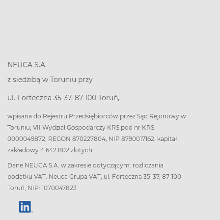
NEUCA S.A.
z siedzibą w Toruniu przy
ul. Forteczna 35-37, 87-100 Toruń,
wpisana do Rejestru Przedsiębiorców przez Sąd Rejonowy w
Toruniu, VII Wydział Gospodarczy KRS pod nr KRS:
0000049872, REGON 870227804, NIP 8790017162, kapitał
zakładowy 4 642 802 złotych.
Dane NEUCA S.A. w zakresie dotyczącym: rozliczania
podatku VAT: Neuca Grupa VAT, ul. Forteczna 35-37, 87-100
Toruń, NIP: 1070047823