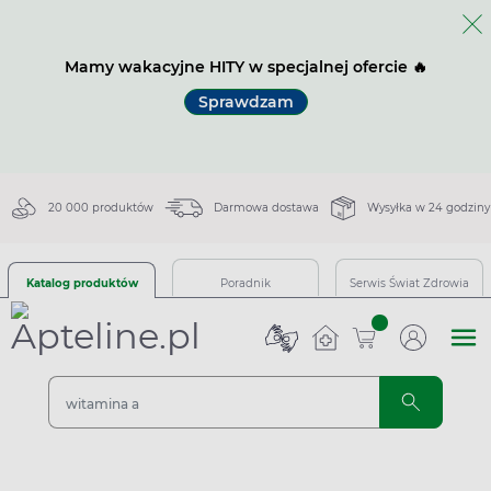
Mamy wakacyjne HITY w specjalnej ofercie 🔥
Sprawdzam
20 000 produktów
Darmowa dostawa
Wysyłka w 24 godziny
Katalog produktów
Poradnik
Serwis Świat Zdrowia
sztuk