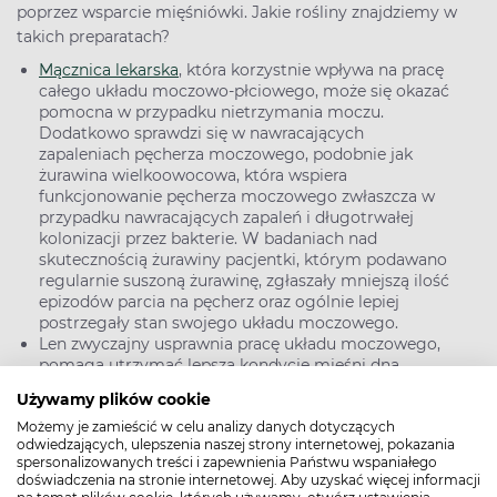
poprzez wsparcie mięśniówki. Jakie rośliny znajdziemy w
takich preparatach?
Mącznica lekarska
, która korzystnie wpływa na pracę
całego układu moczowo-płciowego, może się okazać
pomocna w przypadku nietrzymania moczu.
Dodatkowo sprawdzi się w nawracających
zapaleniach pęcherza moczowego, podobnie jak
żurawina wielkoowocowa, która wspiera
funkcjonowanie pęcherza moczowego zwłaszcza w
przypadku nawracających zapaleń i długotrwałej
kolonizacji przez bakterie. W badaniach nad
skutecznością żurawiny pacjentki, którym podawano
regularnie suszoną żurawinę, zgłaszały mniejszą ilość
epizodów parcia na pęcherz oraz ogólnie lepiej
postrzegały stan swojego układu moczowego.
Len zwyczajny usprawnia pracę układu moczowego,
pomaga utrzymać lepszą kondycję mięśni dna
miednicy, a dodatkowo zawiera fitoestrogeny, które
Używamy plików cookie
wspomagają samopoczucie kobiet w okresie
Możemy je zamieścić w celu analizy danych dotyczących
menopauzy.
odwiedzających, ulepszenia naszej strony internetowej, pokazania
W podobnym celu do suplementów na nietrzymanie
spersonalizowanych treści i zapewnienia Państwu wspaniałego
moczu przeznaczonych dla kobiet dodaje się wyciąg z
doświadczenia na stronie internetowej. Aby uzyskać więcej informacji
nasion soi bogaty w izoflawony i ekstrakt z pestek