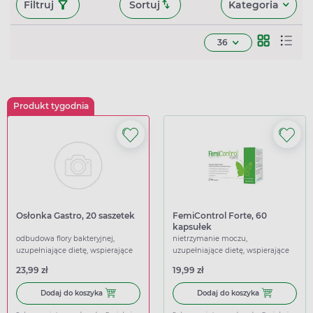
Filtruj
Sortuj
Kategoria
36
Produkt tygodnia
Osłonka Gastro, 20 saszetek
FemiControl Forte, 60
kapsułek
odbudowa flory bakteryjnej,
nietrzymanie moczu,
uzupełniające dietę, wspierające
uzupełniające dietę, wspierające
23,99 zł
19,99 zł
Dodaj do koszyka Osłonka Gastro, 20 saszetek
Dodaj do koszy
Dodaj do koszyka
Dodaj do koszyka