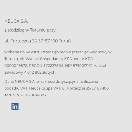
NEUCA S.A.
z siedzibą w Toruniu przy
ul. Forteczna 35-37, 87-100 Toruń,
wpisana do Rejestru Przedsiębiorców przez Sąd Rejonowy w
Toruniu, VII Wydział Gospodarczy KRS pod nr KRS:
0000049872, REGON 870227804, NIP 8790017162, kapitał
zakładowy 4 642 802 złotych.
Dane NEUCA S.A. w zakresie dotyczącym: rozliczania
podatku VAT: Neuca Grupa VAT, ul. Forteczna 35-37, 87-100
Toruń, NIP: 1070047823