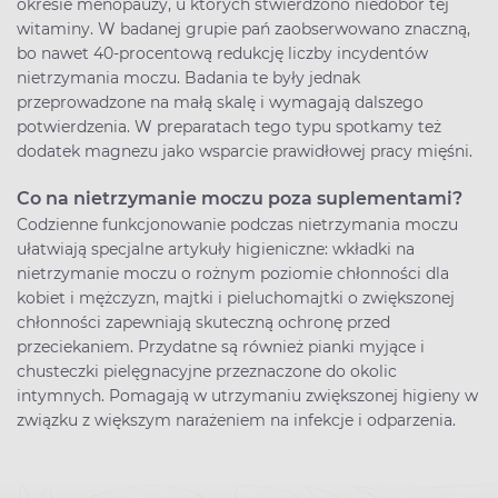
okresie menopauzy, u których stwierdzono niedobór tej
witaminy. W badanej grupie pań zaobserwowano znaczną,
bo nawet 40-procentową redukcję liczby incydentów
nietrzymania moczu. Badania te były jednak
przeprowadzone na małą skalę i wymagają dalszego
potwierdzenia. W preparatach tego typu spotkamy też
dodatek magnezu jako wsparcie prawidłowej pracy mięśni.
Co na nietrzymanie moczu poza suplementami?
Codzienne funkcjonowanie podczas nietrzymania moczu
ułatwiają specjalne artykuły higieniczne: wkładki na
nietrzymanie moczu o rożnym poziomie chłonności dla
kobiet i mężczyzn, majtki i pieluchomajtki o zwiększonej
chłonności zapewniają skuteczną ochronę przed
przeciekaniem. Przydatne są również pianki myjące i
chusteczki pielęgnacyjne przeznaczone do okolic
intymnych. Pomagają w utrzymaniu zwiększonej higieny w
związku z większym narażeniem na infekcje i odparzenia.