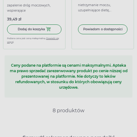
nietrzymanie moczu,
zapalenie dróg moczowych,
uzupełniające dietę,
wspierające
wspierające
39,49 zł
Dodaj do koszyka Femudar Plus, 120 kapsułek
Dodaj do koszyka
Powiadom o dostępności
Podana cena jest ceną maksymalną.
Dowiedz się
więcej
Ceny podane na platformie są cenami maksymalnymi. Apteka
ma prawo sprzedać zarezerwowany produkt po cenie niższej od
prezentowanej na platformie. Nie dotyczy to leków
refundowanych, w stosunku do których obowiązują ceny
urzędowe.
8 produktów