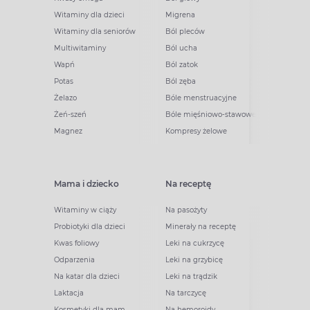
Witaminy dla dzieci
Migrena
Witaminy dla seniorów
Ból pleców
Multiwitaminy
Ból ucha
Wapń
Ból zatok
Potas
Ból zęba
Żelazo
Bóle menstruacyjne
Żeń-szeń
Bóle mięśniowo-stawowe
Magnez
Kompresy żelowe
Mama i dziecko
Na receptę
Witaminy w ciąży
Na pasożyty
Probiotyki dla dzieci
Minerały na receptę
Kwas foliowy
Leki na cukrzycę
Odparzenia
Leki na grzybicę
Na katar dla dzieci
Leki na trądzik
Laktacja
Na tarczycę
Kosmetyki dla mam
Na hemoroidy