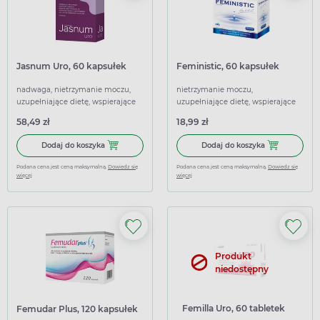
Jasnum Uro, 60 kapsułek
Feministic, 60 kapsułek
nadwaga, nietrzymanie moczu,
nietrzymanie moczu,
uzupełniające dietę, wspierające
uzupełniające dietę, wspierające
58,49 zł
18,99 zł
Dodaj do koszyka Jasnum Uro, 60 kapsułek
Dodaj do koszy
Dodaj do koszyka
Dodaj do koszyka
Podana cena jest ceną maksymalną.
Dowiedz się
Podana cena jest ceną maksymalną.
Dowiedz się
więcej
więcej
Produkt
niedostępny
Femilla Uro, 60 tabletek
Femudar Plus, 120 kapsułek