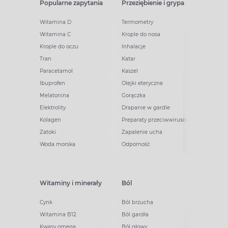
Popularne zapytania
Przeziębienie i grypa
Witamina D
Termometry
Witamina C
Krople do nosa
Krople do oczu
Inhalacje
Tran
Katar
Paracetamol
Kaszel
Ibuprofen
Olejki eteryczne
Melatonina
Gorączka
Elektrolity
Drapanie w gardle
Kolagen
Preparaty przeciwwirusowe
Zatoki
Zapalenie ucha
Woda morska
Odporność
Witaminy i minerały
Ból
Cynk
Ból brzucha
Witamina B12
Ból gardła
Kwasy omega
Ból głowy