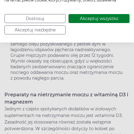
na temat plików cookie, których używamy, otwórz ustawienia.
dyni, który również zawiera fitoestrogeny, a
dodatkowo pomaga zmniejszać uczucie ciągłej chęci
oddawania moczu.
Dostosuj
Akceptuj wszystko
Ekstrakt z pestek dyni pozytywnie wpływa też na
łagodny przerost prostaty, dlatego możemy go
Akceptuj niezbędne
spotkać w preparatach przeznaczonych dla mężczyzn.
Przeprowadzono wstępne badanie skuteczności
samego oleju pozyskiwanego z pestek dyni w
łagodzeniu objawów pęcherza nadreaktywnego.
Grupie mężczyzn podawano olej przez 12 tygodni.
Wyniki okazały się obiecujące, gdyż u większości
badanych zaobserwowano znaczące ograniczenie
nocnego oddawania moczu oraz nietrzymania moczu
z powodu nagłego parcia.
Preparaty na nietrzymanie moczu z witaminą D3 i
magnezem
Jednym z często spotykanych dodatków w ziołowych
suplementach na nietrzymanie moczu jest witamina D3.
Zasadność jej stosowania również została wstępnie
potwierdzona. W szczególności dotyczy to kobiet po