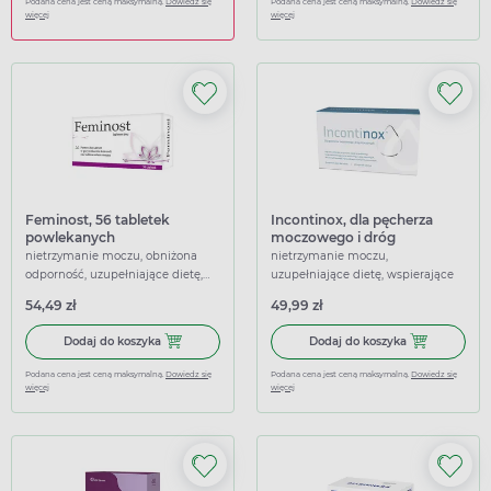
Podana cena jest ceną maksymalną.
Dowiedz się
Podana cena jest ceną maksymalną.
Dowiedz się
więcej
więcej
Feminost, 56 tabletek
Incontinox, dla pęcherza
powlekanych
moczowego i dróg
moczowych, 60 kapsułek
nietrzymanie moczu, obniżona
nietrzymanie moczu,
odporność, uzupełniające dietę,
uzupełniające dietę, wspierające
wspierające
54,49 zł
49,99 zł
Dodaj do koszyka Feminost, 56 tabletek powlekanych
Dodaj do kosz
Dodaj do koszyka
Dodaj do koszyka
Podana cena jest ceną maksymalną.
Dowiedz się
Podana cena jest ceną maksymalną.
Dowiedz się
więcej
więcej