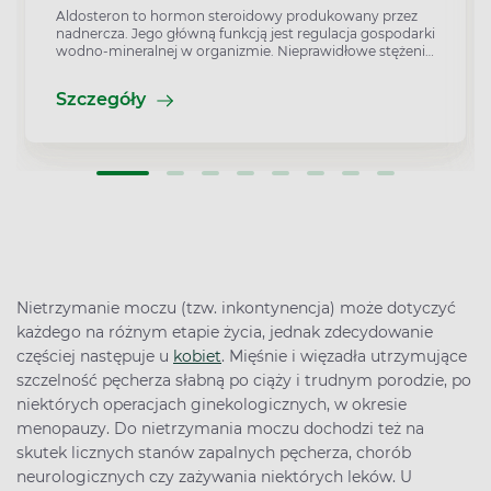
Aldosteron to hormon steroidowy produkowany przez
nadnercza. Jego główną funkcją jest regulacja gospodarki
wodno-mineralnej w organizmie. Nieprawidłowe stężenie
aldosteronu we krwi może prowadzić do zaburzeń
elektrolitowych i w znaczącym stopniu wpływać na
Szczegóły
samopoczucie i stan zdrowia pacjenta. Kiedy warto
sprawdzić poziom aldosteronu? Jakie są wartości
referencyjne i z czego mogą wynikać nieprawidłowości?
Nietrzymanie moczu (tzw. inkontynencja) może dotyczyć
każdego na różnym etapie życia, jednak zdecydowanie
częściej następuje u
kobiet
. Mięśnie i więzadła utrzymujące
szczelność pęcherza słabną po ciąży i trudnym porodzie, po
niektórych operacjach ginekologicznych, w okresie
menopauzy. Do nietrzymania moczu dochodzi też na
skutek licznych stanów zapalnych pęcherza, chorób
neurologicznych czy zażywania niektórych leków. U