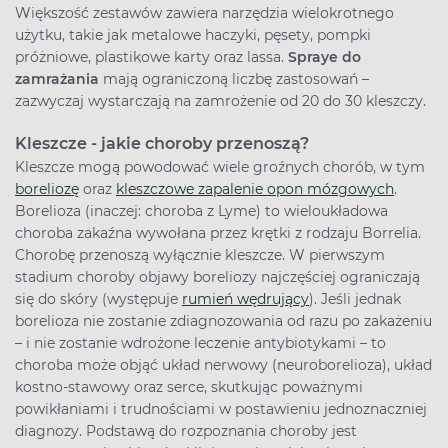
Większość zestawów zawiera narzędzia wielokrotnego
użytku, takie jak metalowe haczyki, pęsety, pompki
próżniowe, plastikowe karty oraz lassa.
Spraye do
zamrażania
mają ograniczoną liczbę zastosowań –
zazwyczaj wystarczają na zamrożenie od 20 do 30 kleszczy.
Kleszcze - jakie choroby przenoszą?
Kleszcze mogą powodować wiele groźnych chorób, w tym
boreliozę
oraz
kleszczowe zapalenie opon mózgowych
.
Borelioza (inaczej: choroba z Lyme) to wieloukładowa
choroba zakaźna wywołana przez krętki z rodzaju Borrelia.
Chorobę przenoszą wyłącznie kleszcze. W pierwszym
stadium choroby objawy boreliozy najczęściej ograniczają
się do skóry (występuje
rumień wędrujący
). Jeśli jednak
borelioza nie zostanie zdiagnozowania od razu po zakażeniu
– i nie zostanie wdrożone leczenie antybiotykami – to
choroba może objąć układ nerwowy (neuroborelioza), układ
kostno-stawowy oraz serce, skutkując poważnymi
powikłaniami i trudnościami w postawieniu jednoznaczniej
diagnozy. Podstawą do rozpoznania choroby jest