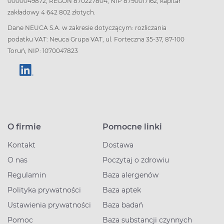
0000049872, REGON 870227804, NIP 8790017162, kapitał
zakładowy 4 642 802 złotych.
Dane NEUCA S.A. w zakresie dotyczącym: rozliczania
podatku VAT: Neuca Grupa VAT, ul. Forteczna 35-37, 87-100
Toruń, NIP: 1070047823
O firmie
Pomocne linki
Kontakt
Dostawa
O nas
Poczytaj o zdrowiu
Regulamin
Baza alergenów
Polityka prywatności
Baza aptek
Ustawienia prywatności
Baza badań
Pomoc
Baza substancji czynnych