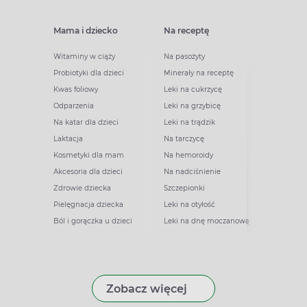
Mama i dziecko
Na receptę
Witaminy w ciąży
Na pasożyty
Probiotyki dla dzieci
Minerały na receptę
Kwas foliowy
Leki na cukrzycę
Odparzenia
Leki na grzybicę
Na katar dla dzieci
Leki na trądzik
Laktacja
Na tarczycę
Kosmetyki dla mam
Na hemoroidy
Akcesoria dla dzieci
Na nadciśnienie
Zdrowie dziecka
Szczepionki
Pielęgnacja dziecka
Leki na otyłość
Ból i gorączka u dzieci
Leki na dnę moczanową
Zobacz więcej