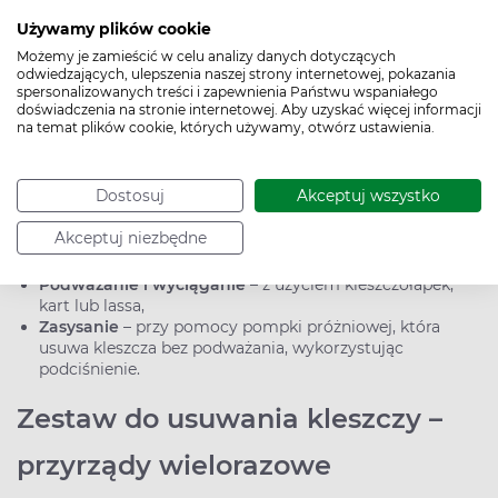
usunięciu kleszcza skórę należy zdezynfekować lub umyć
wodą z mydłem.
Używamy plików cookie
Możemy je zamieścić w celu analizy danych dotyczących
>> Preparaty po ukąszeniu owadów
odwiedzających, ulepszenia naszej strony internetowej, pokazania
spersonalizowanych treści i zapewnienia Państwu wspaniałego
Jak stosuje się przyrządy w
doświadczenia na stronie internetowej. Aby uzyskać więcej informacji
na temat plików cookie, których używamy, otwórz ustawienia.
zestawie do usuwania kleszczy?
Dostosuj
Akceptuj wszystko
Usuwanie kleszcza wymaga ostrożności, aby nie
pozostawić w skórze jego fragmentów. W zależności od
Akceptuj niezbędne
typu przyrządu stosuje się dwie podstawowe metody:
Podważanie i wyciąganie
– z użyciem kleszczołapek,
kart lub lassa,
Zasysanie
– przy pomocy pompki próżniowej, która
usuwa kleszcza bez podważania, wykorzystując
podciśnienie.
Zestaw do usuwania kleszczy –
przyrządy wielorazowe