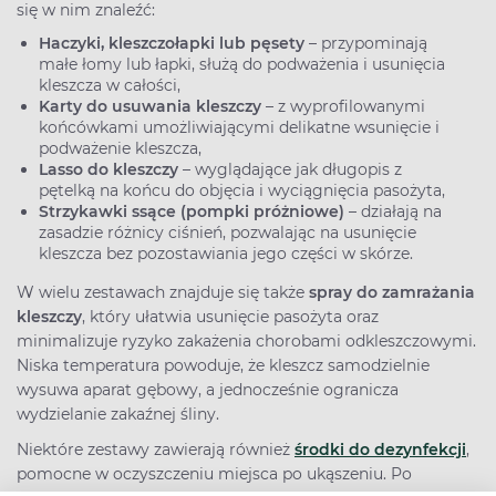
się w nim znaleźć:
Haczyki, kleszczołapki lub pęsety
– przypominają
małe łomy lub łapki, służą do podważenia i usunięcia
kleszcza w całości,
Karty do usuwania kleszczy
– z wyprofilowanymi
końcówkami umożliwiającymi delikatne wsunięcie i
podważenie kleszcza,
Lasso do kleszczy
– wyglądające jak długopis z
pętelką na końcu do objęcia i wyciągnięcia pasożyta,
Strzykawki ssące (pompki próżniowe)
– działają na
zasadzie różnicy ciśnień, pozwalając na usunięcie
kleszcza bez pozostawiania jego części w skórze.
W wielu zestawach znajduje się także
spray do zamrażania
kleszczy
, który ułatwia usunięcie pasożyta oraz
minimalizuje ryzyko zakażenia chorobami odkleszczowymi.
Niska temperatura powoduje, że kleszcz samodzielnie
wysuwa aparat gębowy, a jednocześnie ogranicza
wydzielanie zakaźnej śliny.
Niektóre zestawy zawierają również
środki do dezynfekcji
,
pomocne w oczyszczeniu miejsca po ukąszeniu. Po