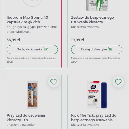
Ibuprom Max Sprint, 40
Zestaw do bezpiecznego
kapsułek miękkich
usuwania kleszczy
ból, gorączka, grypa, przeziębienie,
ukąszenia owadów
przeciwbólowe,
przeciwgorączkowe
36,99 zł
19,99 zł
Dodaj do koszyka Ibuprom Max Sprint, 40 kapsułek miękk
Dodaj do kosz
Dodaj do koszyka
Dodaj do koszyka
Podana cena jest ceną maksymalną.
Dowiedz się
Podana cena jest ceną maksymalną.
Dowiedz się
więcej
więcej
Przyrząd do usuwania
Kick The Tick, przyrząd do
kleszczy Trix
bezpiecznego usuwania
kleszczy
ukąszenia owadów
ukąszenia owadów