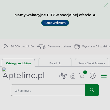
Mamy wakacyjne HITY w specjalnej ofercie 🔥
Sprawdzam
20 000 produktów
Darmowa dostawa
Wysyłka w 24 godziny
Katalog produktów
Poradnik
Serwis Świat Zdrowia
sztuk