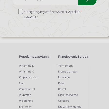
do
*
Chcę otrzymywać newsletter Apteline
newslettera
rozwiń>
Popularne zapytania
Przeziębienie i grypa
Witamina D
Termometry
Witamina C
Krople do nosa
Krople do oczu
Inhalacje
Tran
Katar
Paracetamol
Kaszel
Ibuprofen
Olejki eteryczne
Melatonina
Gorączka
Elektrolity
Drapanie w gardle