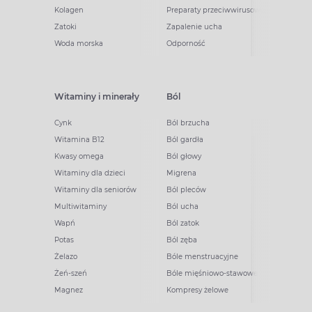
Kolagen
Preparaty przeciwwirusowe
Zatoki
Zapalenie ucha
Woda morska
Odporność
Witaminy i minerały
Ból
Cynk
Ból brzucha
Witamina B12
Ból gardła
Kwasy omega
Ból głowy
Witaminy dla dzieci
Migrena
Witaminy dla seniorów
Ból pleców
Multiwitaminy
Ból ucha
Wapń
Ból zatok
Potas
Ból zęba
Żelazo
Bóle menstruacyjne
Żeń-szeń
Bóle mięśniowo-stawowe
Magnez
Kompresy żelowe