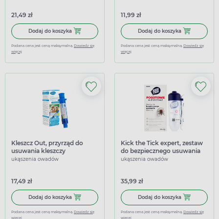
21,49 zł
11,99 zł
Dodaj do koszyka Przyrząd do usuwania kleszczy Trix
Dodaj do koszy
Dodaj do koszyka
Dodaj do koszyka
Podana cena jest ceną maksymalną.
Dowiedz się
Podana cena jest ceną maksymalną.
Dowiedz się
więcej
więcej
Kleszcz Out, przyrząd do
Kick the Tick expert, zestaw
usuwania kleszczy
do bezpiecznego usuwania
kleszczy, 60 dawek
ukąszenia owadów
ukąszenia owadów
17,49 zł
35,99 zł
Dodaj do koszyka Kleszcz Out, przyrząd do usuwania klesz
Dodaj do koszy
Dodaj do koszyka
Dodaj do koszyka
Podana cena jest ceną maksymalną.
Dowiedz się
Podana cena jest ceną maksymalną.
Dowiedz się
więcej
więcej