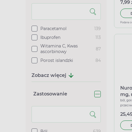
7,99 
Podana c
Paracetamol
139
Ibuprofen
113
Witamina C, Kwas
87
ascorbinowy
Porost islandzki
84
Zobacz więcej
Nuro
Zastosowanie
mg, 
kaps
ból, gor
przeci
25,49
Ból
639