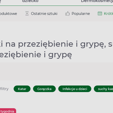
ę
dziecko
Dermokosmety
roduktowe
Ostatnie sztuki
Popularne
Krótk
i na przeziębienie i grypę,
eziębienie i grypę
filtry
Katar
Gorączka
Infekcje u dzieci
suchy kas
 tygodnia