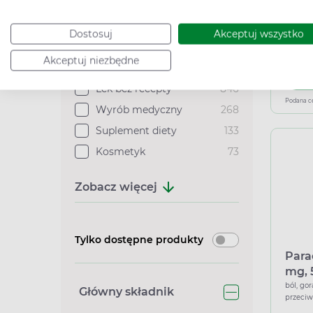
cytry
past
ból, inf
antybak
Dostosuj
Akceptuj wszystko
przeci
Typ Rejestracji
32,99
Akceptuj niezbędne
Lek bez recepty
846
Podana c
Wyrób medyczny
268
Suplement diety
133
Kosmetyk
73
Zobacz więcej
Tylko dostępne produkty
Para
mg, 
ból, go
Główny składnik
przeci