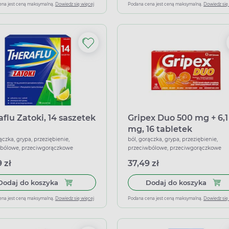
ena jest ceną maksymalną.
Dowiedz się więcej
Podana cena jest ceną maksymalną.
Dowiedz się
aflu Zatoki, 14 saszetek
Gripex Duo 500 mg + 6,1
mg, 16 tabletek
powlekanych
ączka, grypa, przeziębienie,
ból, gorączka, grypa, przeziębienie,
wbólowe, przeciwgorączkowe
przeciwbólowe, przeciwgorączkowe
 zł
37,49 zł
Dodaj do koszyka Theraflu Zatoki, 14 saszetek
Dodaj
Dodaj do koszyka
Dodaj do koszyka
ena jest ceną maksymalną.
Dowiedz się więcej
Podana cena jest ceną maksymalną.
Dowiedz się