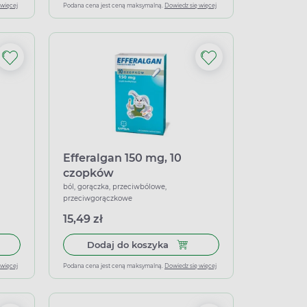
 więcej
Podana cena jest ceną maksymalną.
Dowiedz się więcej
Efferalgan 150 mg, 10
czopków
ból, gorączka, przeciwbólowe,
przeciwgorączkowe
15,49 zł
 do koszyka Gripex Duo 500 mg + 6,1 mg, 16 tabletek powlekanyc
Dodaj do koszyka Efferalgan
Dodaj do koszyka
 więcej
Podana cena jest ceną maksymalną.
Dowiedz się więcej