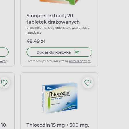
Sinupret extract, 20
tabletek drażowanych
przeziębienie, zapalenie zatok, wspierające,
łagodzące
49,49 zł
6 kapsułek twardych
 do koszyka Eloprine 500 mg, 50 tabletek
Dodaj do koszyka Sinupret ex
Dodaj do koszyka
 więcej
Podana cena jest ceną maksymalną.
Dowiedz się więcej
 10
Thiocodin 15 mg + 300 mg,