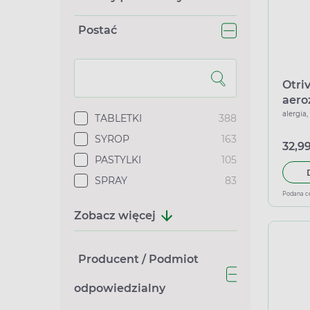
Postać
Otri
aero
alergia,
TABLETKI
388
SYROP
163
32,99
PASTYLKI
105
SPRAY
83
Podana c
Zobacz więcej
Producent / Podmiot
odpowiedzialny