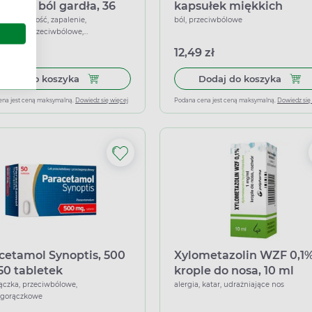
ną, na ból gardła, 36
kapsułek miękkich
ylek do ssania
ekcja, suchość, zapalenie,
ból, przeciwbólowe
teryjne, przeciwbólowe,
wwirusowe
 zł
12,49 zł
Dodaj do koszyka Strepsils z miodem i cytryną, n
Dodaj
Dodaj do koszyka
Dodaj do koszyka
ena jest ceną maksymalną.
Dowiedz się więcej
Podana cena jest ceną maksymalną.
Dowiedz się
cetamol Synoptis, 500
Xylometazolin WZF 0,1%
50 tabletek
krople do nosa, 10 ml
rączka, przeciwbólowe,
alergia, katar, udrażniające nos
wgorączkowe