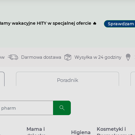
amy wakacyjne HITY w specjalnej ofercie 🔥
Sprawdzam
ów
Darmowa dostawa
Wysyłka w 24 godziny
Poradnik
a
Mama i
Kosmetyki i
Higiena