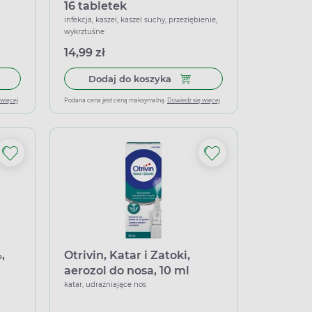
16 tabletek
infekcja, kaszel, kaszel suchy, przeziębienie,
wykrztuśne
14,99 zł
a ból gardła, 36 pastylek do ssania
 do koszyka Apo-Napro Fast 220 mg, 10 kapsułek miękkich
Dodaj do koszyka Thiocodin 
Dodaj do koszyka
 więcej
Podana cena jest ceną maksymalną.
Dowiedz się więcej
,
Otrivin, Katar i Zatoki,
aerozol do nosa, 10 ml
katar, udrażniające nos