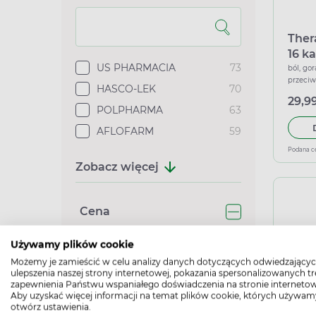
Ther
16 k
US PHARMACIA
73
ból, gor
przeci
HASCO-LEK
70
29,99
POLPHARMA
63
AFLOFARM
59
Podana c
Zobacz więcej
Cena
Używamy plików cookie
Możemy je zamieścić w celu analizy danych dotyczących odwiedzającyc
ulepszenia naszej strony internetowej, pokazania spersonalizowanych tre
zapewnienia Państwu wspaniałego doświadczenia na stronie internetow
Aby uzyskać więcej informacji na temat plików cookie, których używam
Stre
Aktualizuj cenę
otwórz ustawienia.