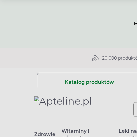
M
20 000 produkt
Katalog produktów
Witaminy i
Leki n
Zdrowie