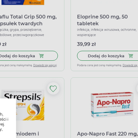
aflu Total Grip 500 mg,
Eloprine 500 mg, 50
apsułek twardych
tabletek
ączka, grypa, przeziębienie,
infekcja, infekcja wirusowa, ochronne,
wbólowe, przeciwgorączkowe
wspierające
 zł
39,99 zł
Dodaj do koszyka Theraflu Total Grip 500 mg, 1
Dodaj
Dodaj do koszyka
Dodaj do koszyka
ena jest ceną maksymalną.
Dowiedz się więcej
Podana cena jest ceną maksymalną.
Dowiedz się
h,
ści i
ej.
y,
psils z miodem i
Apo-Napro Fast 220 mg,