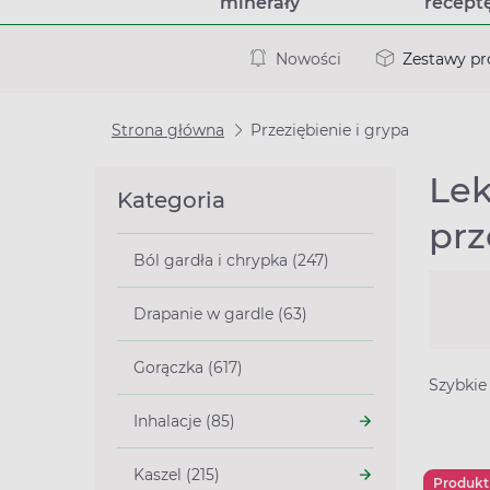
minerały
recept
Nowości
Zestawy p
Strona główna
Przeziębienie i grypa
Lek
Kategoria
prz
Ból gardła i chrypka (247)
Drapanie w gardle (63)
Gorączka (617)
Szybkie 
Inhalacje (85)
Kaszel (215)
Produkt