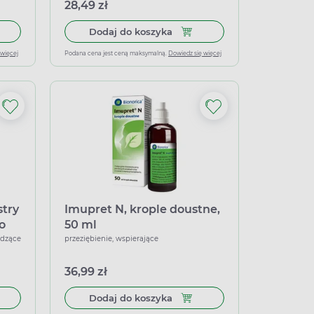
28,49 zł
 50 tabletek
 do koszyka Xylometazolin WZF 0,1%, krople do nosa, 10 ml
Dodaj do koszyka Otrivin, Kata
Dodaj do koszyka
 więcej
Podana cena jest ceną maksymalną.
Dowiedz się więcej
stry
Imupret N, krople doustne,
do
50 ml
odzące
przeziębienie, wspierające
36,99 zł
 na ból i gorączkę, 20 kapsułek miękkich
do koszyka Strepsils Intensive, na ostry ból gardła, 24 tabletki do
Dodaj do koszyka Imupret N, 
Dodaj do koszyka