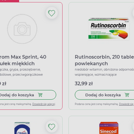
rom Max Sprint, 40
Rutinoscorbin, 210 tabl
ułek miękkich
powlekanych
ączka, grypa, przeziębienie,
niedobór witamin, obniżona odporność
wbólowe, przeciwgorączkowe
wspierające, wzmacniające
 zł
32,99 zł
Dodaj do koszyka Ibuprom Max Sprint, 40 kapsu
Dodaj
Dodaj do koszyka
Dodaj do koszyka
ena jest ceną maksymalną.
Dowiedz się więcej
Podana cena jest ceną maksymalną.
Dowiedz się