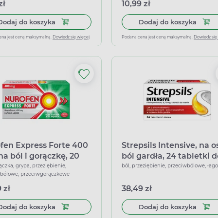
zł
10,99 zł
Dodaj do koszyka Paracetamol Synoptis, 500 mg,
Dodaj
Dodaj do koszyka
Dodaj do koszyka
ena jest ceną maksymalną.
Dowiedz się więcej
Podana cena jest ceną maksymalną.
Dowiedz się
fen Express Forte 400
Strepsils Intensive, na o
na ból i gorączkę, 20
ból gardła, 24 tabletki 
ułek miękkich
ssania
ączka, grypa, przeziębienie,
ból, przeziębienie, przeciwbólowe, łag
wbólowe, przeciwgorączkowe
 zł
38,49 zł
Dodaj do koszyka Nurofen Express Forte 400 mg,
Dodaj 
Dodaj do koszyka
Dodaj do koszyka