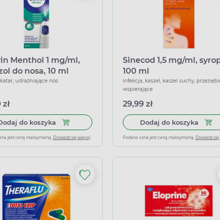
vin Menthol 1 mg/ml,
Sinecod 1,5 mg/ml, syrop
zol do nosa, 10 ml
100 ml
 katar, udrażniające nos
infekcja, kaszel, kaszel suchy, przeziębi
wspierające
 zł
29,99 zł
Dodaj do koszyka Otrivin Menthol 1 mg/ml, aeroz
Dodaj
Dodaj do koszyka
Dodaj do koszyka
ena jest ceną maksymalną.
Dowiedz się więcej
Podana cena jest ceną maksymalną.
Dowiedz się