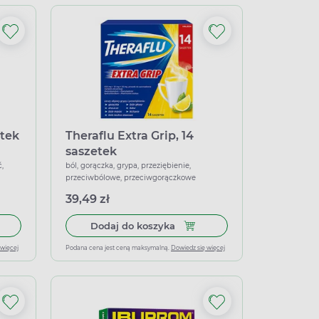
etek
Theraflu Extra Grip, 14
saszetek
,
ból, gorączka, grypa, przeziębienie,
przeciwbólowe, przeciwgorączkowe
39,49 zł
łek miękkich
 do koszyka Rutinoscorbin, 210 tabletek powlekanych
Dodaj do koszyka Theraflu Ext
Dodaj do koszyka
 więcej
Podana cena jest ceną maksymalną.
Dowiedz się więcej