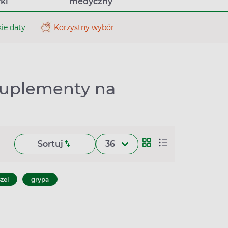
ki
medyczny
ie daty
Korzystny wybór
 suplementy na
Sortuj
36
zel
grypa