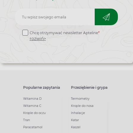
Zapisz
do
Chcę otrzymywać newsletter Apteline
*
newslettera
rozwiń>
Popularne zapytania
Przeziębienie i grypa
Witamina D
Termometry
Witamina C
Krople do nosa
Krople do oczu
Inhalacje
Tran
Katar
Paracetamol
Kaszel