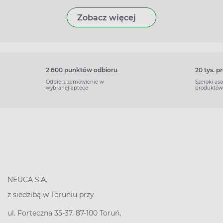
Zobacz więcej
2 600 punktów odbioru
20 tys. 
Odbierz zamówienie w
Szeroki as
wybranej aptece
produktów
NEUCA S.A.
z siedzibą w Toruniu przy
ul. Forteczna 35-37, 87-100 Toruń,