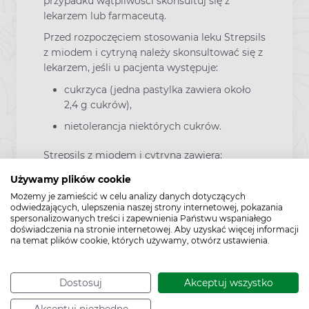
przypadku wątpliwości skonsultuj się z
lekarzem lub farmaceutą.
Przed rozpoczęciem stosowania leku Strepsils
z miodem i cytryną należy skonsultować się z
lekarzem, jeśli u pacjenta występuje:
cukrzyca (jedna pastylka zawiera około
2,4 g cukrów),
nietolerancja niektórych cukrów.
Strepsils z miodem i cytryną zawiera:
Żółcień chinolinową (E104). Lek może
Używamy plików cookie
powodować reakcje alergiczne.
Możemy je zamieścić w celu analizy danych dotyczących
odwiedzających, ulepszenia naszej strony internetowej, pokazania
Glukozę i sacharozę. Jeżeli stwierdzono
spersonalizowanych treści i zapewnienia Państwu wspaniałego
wcześniej u pacjenta nietolerancję
doświadczenia na stronie internetowej. Aby uzyskać więcej informacji
na temat plików cookie, których używamy, otwórz ustawienia.
niektórych cukrów, pacjent powinien
skontaktować się z lekarzem przed
przyjęciem leku.
Dostosuj
Akceptuj wszystko