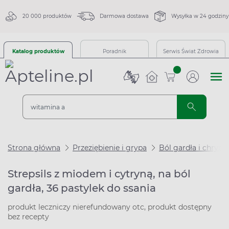
20 000 produktów
Darmowa dostawa
Wysyłka w 24 godziny
Katalog produktów
Poradnik
Serwis Świat Zdrowia
sztuk
Strona główna
Przeziębienie i grypa
Ból gardła i chrypk
Strepsils z miodem i cytryną, na ból
gardła, 36 pastylek do ssania
produkt leczniczy nierefundowany otc, produkt dostępny
bez recepty