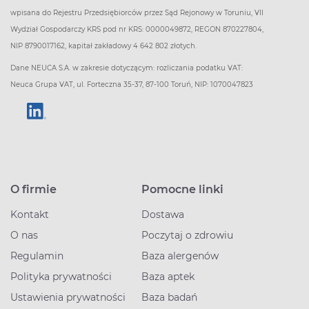
wpisana do Rejestru Przedsiębiorców przez Sąd Rejonowy w Toruniu, VII
Wydział Gospodarczy KRS pod nr KRS: 0000049872, REGON 870227804,
NIP 8790017162, kapitał zakładowy 4 642 802 złotych.
Dane NEUCA S.A. w zakresie dotyczącym: rozliczania podatku VAT:
Neuca Grupa VAT, ul. Forteczna 35-37, 87-100 Toruń, NIP: 1070047823
O firmie
Pomocne linki
Kontakt
Dostawa
O nas
Poczytaj o zdrowiu
Regulamin
Baza alergenów
Polityka prywatności
Baza aptek
Ustawienia prywatności
Baza badań