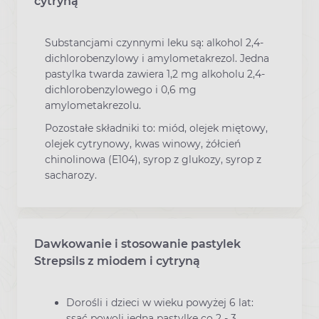
cytryną
Substancjami czynnymi leku są: alkohol 2,4-
dichlorobenzylowy i amylometakrezol. Jedna
pastylka twarda zawiera 1,2 mg alkoholu 2,4-
dichlorobenzylowego i 0,6 mg
amylometakrezolu.
Pozostałe składniki to: miód, olejek miętowy,
olejek cytrynowy, kwas winowy, żółcień
chinolinowa (E104), syrop z glukozy, syrop z
sacharozy.
Dawkowanie i stosowanie pastylek
Strepsils z miodem i cytryną
Dorośli i dzieci w wieku powyżej 6 lat:
ssać powoli jedną pastylkę co 2 - 3