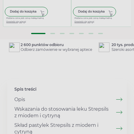
Dodaj do koszyka
Dodaj do koszyka
Podana cena jest ceną maksymalną
Podana cena jest ceną maksymalną
Dowiedz się więcej
Dowiedz się więcej
2 600 punktów odbioru
20 tys. pro
Odbierz zamówienie w wybranej aptece
Szeroki aso
Spis treści
Opis
Wskazania do stosowania leku Strepsils
z miodem i cytryną
Skład pastylek Strepsils z miodem i
cytryną