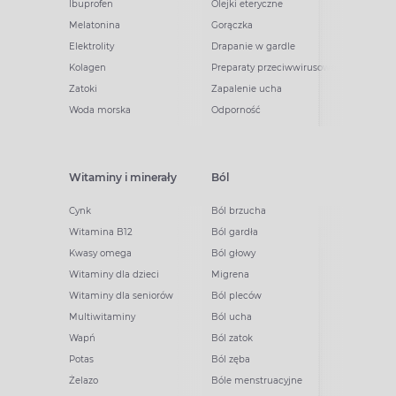
Ibuprofen
Olejki eteryczne
Melatonina
Gorączka
Elektrolity
Drapanie w gardle
Kolagen
Preparaty przeciwwirusowe
Zatoki
Zapalenie ucha
Woda morska
Odporność
Witaminy i minerały
Ból
Cynk
Ból brzucha
Witamina B12
Ból gardła
Kwasy omega
Ból głowy
Witaminy dla dzieci
Migrena
Witaminy dla seniorów
Ból pleców
Multiwitaminy
Ból ucha
Wapń
Ból zatok
Potas
Ból zęba
Żelazo
Bóle menstruacyjne