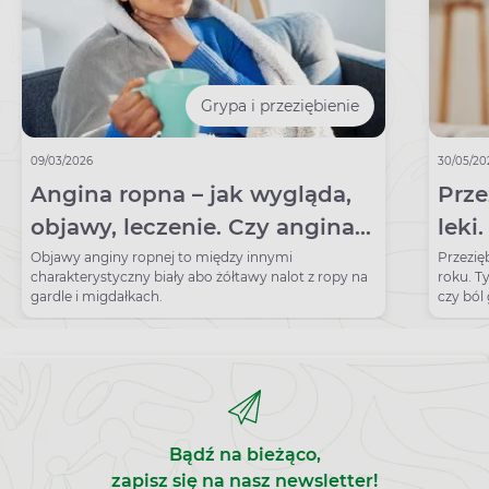
Grypa i przeziębienie
09/03/2026
30/05/20
Angina ropna – jak wygląda,
Prze
objawy, leczenie. Czy angina
leki
ropna jest zaraźliwa?
Objawy anginy ropnej to między innymi
Przezię
charakterystyczny biały abo żółtawy nalot z ropy na
roku. T
gardle i migdałkach.
czy ból 
Bądź na bieżąco,
zapisz się na nasz newsletter!