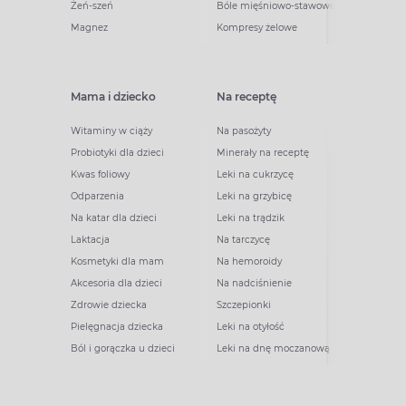
Żeń-szeń
Bóle mięśniowo-stawowe
Magnez
Kompresy żelowe
Mama i dziecko
Na receptę
Witaminy w ciąży
Na pasożyty
Probiotyki dla dzieci
Minerały na receptę
Kwas foliowy
Leki na cukrzycę
Odparzenia
Leki na grzybicę
Na katar dla dzieci
Leki na trądzik
Laktacja
Na tarczycę
Kosmetyki dla mam
Na hemoroidy
Akcesoria dla dzieci
Na nadciśnienie
Zdrowie dziecka
Szczepionki
Pielęgnacja dziecka
Leki na otyłość
Ból i gorączka u dzieci
Leki na dnę moczanową