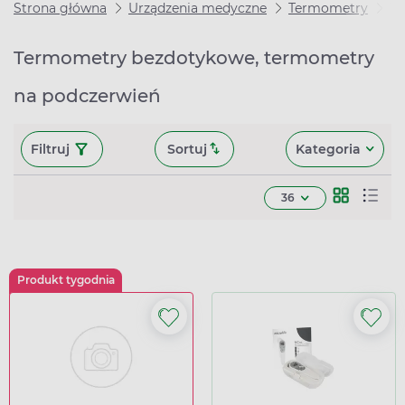
Strona główna
Urządzenia medyczne
Termometry
Te
Termometry bezdotykowe, termometry
na podczerwień
Filtruj
Sortuj
Kategoria
36
Produkt tygodnia