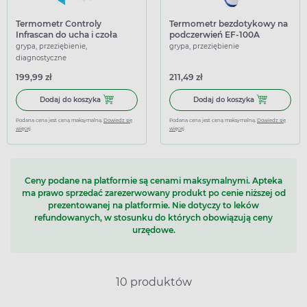
Termometr Controly
Termometr bezdotykowy na
Infrascan do ucha i czoła
podczerwień EF-100A
grypa, przeziębienie,
grypa, przeziębienie
diagnostyczne
199,99 zł
211,49 zł
Dodaj do koszyka Termometr Controly Infrascan do ucha i 
Dodaj do kosz
Dodaj do koszyka
Dodaj do koszyka
Podana cena jest ceną maksymalną.
Dowiedz się
Podana cena jest ceną maksymalną.
Dowiedz się
więcej
więcej
Ceny podane na platformie są cenami maksymalnymi. Apteka
ma prawo sprzedać zarezerwowany produkt po cenie niższej od
prezentowanej na platformie. Nie dotyczy to leków
refundowanych, w stosunku do których obowiązują ceny
urzędowe.
10 produktów