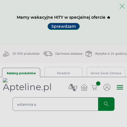
Mamy wakacyjne HITY w specjalnej ofercie 🔥
Sprawdzam
20 000 produktów
Darmowa dostawa
Wysyłka w 24 godziny
Katalog produktów
Poradnik
Serwis Świat Zdrowia
sztuk