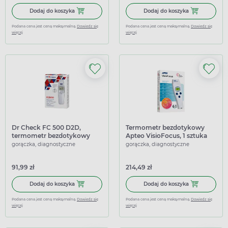
Dodaj do koszyka Pempa T200, termometr elektroniczny,
Dodaj do kosz
Dodaj do koszyka
Dodaj do koszyka
Podana cena jest ceną maksymalną.
Dowiedz się
Podana cena jest ceną maksymalną.
Dowiedz się
więcej
więcej
Dr Check FC 500 D2D,
Termometr bezdotykowy
termometr bezdotykowy
Apteo VisioFocus, 1 sztuka
elektryczny, 1 sztuka
gorączka, diagnostyczne
gorączka, diagnostyczne
91,99 zł
214,49 zł
Dodaj do koszyka Dr Check FC 500 D2D, termometr bezdot
Dodaj do kosz
Dodaj do koszyka
Dodaj do koszyka
Podana cena jest ceną maksymalną.
Dowiedz się
Podana cena jest ceną maksymalną.
Dowiedz się
więcej
więcej