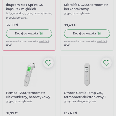
Ibuprom Max Sprint, 40
Microlife NC200, termometr
kapsułek miękkich
bezkontaktowy
ból, gorączka, grypa, przeziębienie,
grypa, przeziębienie
przeciwbólowe,
przeciwgorączkowe
36,99 zł
99,49 zł
Dodaj do koszyka Ibuprom Max Sprint, 40 kapsułek miękk
Dodaj do kosz
Dodaj do koszyka
Dodaj do koszyka
Podana cena jest ceną maksymalną.
Dowiedz się
Podana cena jest ceną maksymalną.
Dowiedz się
więcej
więcej
Pempa T200, termometr
Omron Gentle Temp 730,
elektroniczny, bezdotykowy
termometr elektroniczny, 1
sztuka
grypa, przeziębienie
gorączka, diagnostyczne
91,99 zł
123,49 zł