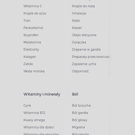
Witamina C
Krople do nosa
Krople do oczu
Inhalacje
Tran
Katar
Paracetamol
Kaszel
Ibuprofen
Olejki eteryczne
Melatonina
Gorączka
Elektrolity
Drapanie w gardle
Kolagen
Preparaty przeciwwirusowe
Zatoki
Zapalenie ucha
Woda morska
Odporność
Witaminy i minerały
Ból
Cynk
Ból brzucha
Witamina B12
Ból gardła
Kwasy omega
Ból głowy
Witaminy dla dzieci
Migrena
Witaminy dla seniorów
Ból pleców