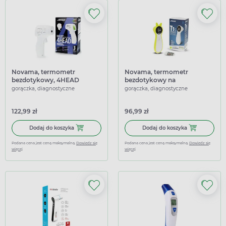
Novama, termometr
Novama, termometr
bezdotykowy, 4HEAD
bezdotykowy na
HTD8813, 1 sztuka
podczerwień, T1S TP600
gorączka, diagnostyczne
gorączka, diagnostyczne
122,99 zł
96,99 zł
Dodaj do koszyka Novama, termometr bezdotykowy, 4HEA
Dodaj do kosz
Dodaj do koszyka
Dodaj do koszyka
Podana cena jest ceną maksymalną.
Dowiedz się
Podana cena jest ceną maksymalną.
Dowiedz się
więcej
więcej