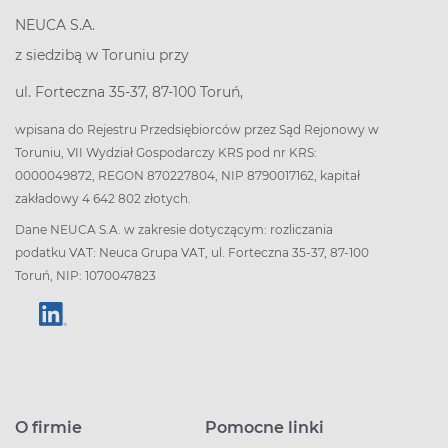
NEUCA S.A.
z siedzibą w Toruniu przy
ul. Forteczna 35-37, 87-100 Toruń,
wpisana do Rejestru Przedsiębiorców przez Sąd Rejonowy w
Toruniu, VII Wydział Gospodarczy KRS pod nr KRS:
0000049872, REGON 870227804, NIP 8790017162, kapitał
zakładowy 4 642 802 złotych.
Dane NEUCA S.A. w zakresie dotyczącym: rozliczania
podatku VAT: Neuca Grupa VAT, ul. Forteczna 35-37, 87-100
Toruń, NIP: 1070047823
O firmie
Pomocne linki