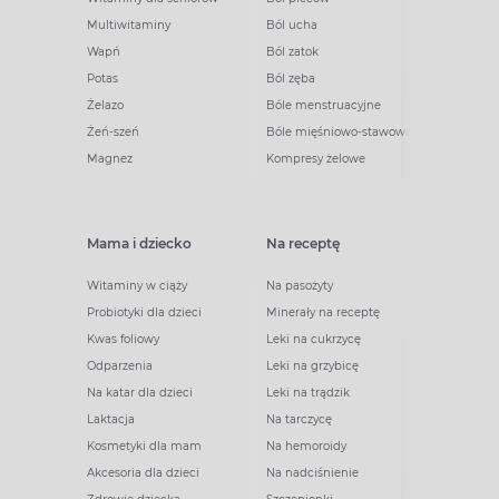
Multiwitaminy
Ból ucha
Wapń
Ból zatok
Potas
Ból zęba
Żelazo
Bóle menstruacyjne
Żeń-szeń
Bóle mięśniowo-stawowe
Magnez
Kompresy żelowe
Mama i dziecko
Na receptę
Witaminy w ciąży
Na pasożyty
Probiotyki dla dzieci
Minerały na receptę
Kwas foliowy
Leki na cukrzycę
Odparzenia
Leki na grzybicę
Na katar dla dzieci
Leki na trądzik
Laktacja
Na tarczycę
Kosmetyki dla mam
Na hemoroidy
Akcesoria dla dzieci
Na nadciśnienie