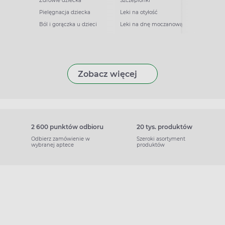
Zdrowie dziecka
Szczepionki
Pielęgnacja dziecka
Leki na otyłość
Ból i gorączka u dzieci
Leki na dnę moczanową
Zobacz więcej
2 600 punktów odbioru
20 tys. produktów
Odbierz zamówienie w
Szeroki asortyment
wybranej aptece
produktów