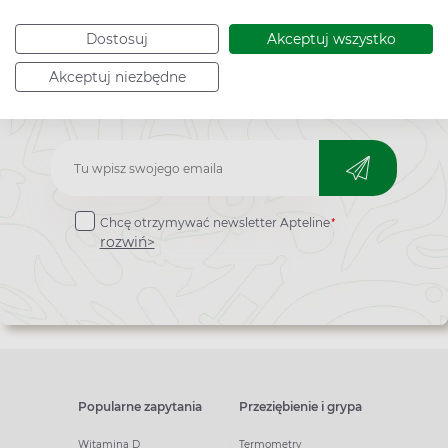
Dostosuj
Akceptuj wszystko
Akceptuj niezbędne
Bądź na bieżąco,
zapisz się na nasz newsletter!
Zapisz
do
*
Chcę otrzymywać newsletter Apteline
newslettera
rozwiń>
Popularne zapytania
Przeziębienie i grypa
Witamina D
Termometry