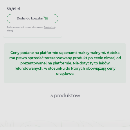
skóry, 150 ml
58,99 zł
Dodaj do koszyka Pharmaceris M krem zapobiegający rozs
Dodaj do koszyka
Podana cena jest ceną maksymalną.
Dowiedz się
więcej
Ceny podane na platformie są cenami maksymalnymi. Apteka
ma prawo sprzedać zarezerwowany produkt po cenie niższej od
prezentowanej na platformie. Nie dotyczy to leków
refundowanych, w stosunku do których obowiązują ceny
urzędowe.
3 produktów