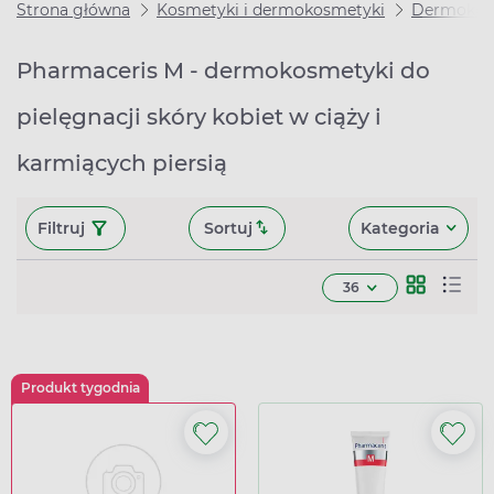
Strona główna
Kosmetyki i dermokosmetyki
Dermokos
Pharmaceris M - dermokosmetyki do
pielęgnacji skóry kobiet w ciąży i
karmiących piersią
Filtruj
Sortuj
Kategoria
36
Produkt tygodnia