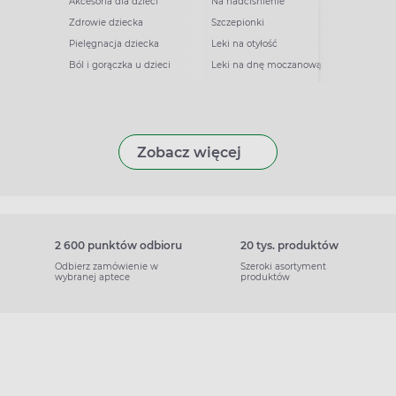
Akcesoria dla dzieci
Na nadciśnienie
Zdrowie dziecka
Szczepionki
Pielęgnacja dziecka
Leki na otyłość
Ból i gorączka u dzieci
Leki na dnę moczanową
Zobacz więcej
2 600 punktów odbioru
20 tys. produktów
Odbierz zamówienie w
Szeroki asortyment
wybranej aptece
produktów