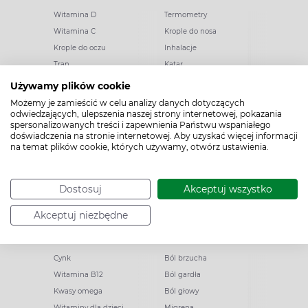
Witamina D
Termometry
Witamina C
Krople do nosa
Krople do oczu
Inhalacje
Tran
Katar
Paracetamol
Kaszel
Używamy plików cookie
Ibuprofen
Olejki eteryczne
Możemy je zamieścić w celu analizy danych dotyczących
odwiedzających, ulepszenia naszej strony internetowej, pokazania
Melatonina
Gorączka
spersonalizowanych treści i zapewnienia Państwu wspaniałego
Elektrolity
Drapanie w gardle
doświadczenia na stronie internetowej. Aby uzyskać więcej informacji
na temat plików cookie, których używamy, otwórz ustawienia.
Kolagen
Preparaty przeciwwirusowe
Zatoki
Zapalenie ucha
Woda morska
Odporność
Dostosuj
Akceptuj wszystko
Akceptuj niezbędne
Witaminy i minerały
Ból
Cynk
Ból brzucha
Witamina B12
Ból gardła
Kwasy omega
Ból głowy
Witaminy dla dzieci
Migrena