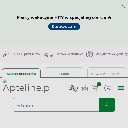
Mamy wakacyjne HITY w specjalnej ofercie 🔥
Sprawdzam
20 000 produktów
Darmowa dostawa
Wysyłka w 24 godziny
Katalog produktów
Poradnik
Serwis Świat Zdrowia
sztuk