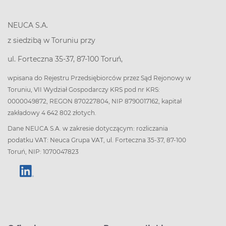
NEUCA S.A.
z siedzibą w Toruniu przy
ul. Forteczna 35-37, 87-100 Toruń,
wpisana do Rejestru Przedsiębiorców przez Sąd Rejonowy w
Toruniu, VII Wydział Gospodarczy KRS pod nr KRS:
0000049872, REGON 870227804, NIP 8790017162, kapitał
zakładowy 4 642 802 złotych.
Dane NEUCA S.A. w zakresie dotyczącym: rozliczania
podatku VAT: Neuca Grupa VAT, ul. Forteczna 35-37, 87-100
Toruń, NIP: 1070047823