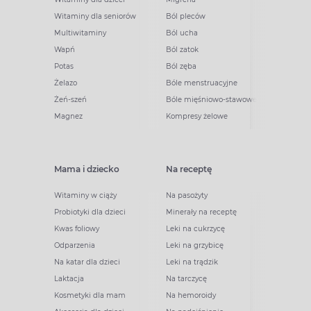
Witaminy dla seniorów
Ból pleców
Multiwitaminy
Ból ucha
Wapń
Ból zatok
Potas
Ból zęba
Żelazo
Bóle menstruacyjne
Żeń-szeń
Bóle mięśniowo-stawowe
Magnez
Kompresy żelowe
Mama i dziecko
Na receptę
Witaminy w ciąży
Na pasożyty
Probiotyki dla dzieci
Minerały na receptę
Kwas foliowy
Leki na cukrzycę
Odparzenia
Leki na grzybicę
Na katar dla dzieci
Leki na trądzik
Laktacja
Na tarczycę
Kosmetyki dla mam
Na hemoroidy