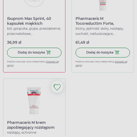
Ibuprom Max Sprint, 40
Pharmaceris M
kapsułek miękkich
Tocoreducttm Forte,
preparat zmniejszający
ból, gorączka, grypa, przeziębienie,
blizny, jędrność skóry, rozstępy,
istniejące rozstępy i blizny
przeciwbólowe,
suchość, natłuszczające,
poporodowe, 75 ml
przeciwgorączkowe
nawilżające, odżywcze,
36,99 zł
61,49 zł
ujędrniające, wzmacniające
Dodaj do koszyka Ibuprom Max Sprint, 40 kapsułek miękk
Dodaj do koszy
Dodaj do koszyka
Dodaj do koszyka
Podana cena jest ceną maksymalną.
Dowiedz się
Podana cena jest ceną maksymalną.
Dowiedz się
więcej
więcej
Pharmaceris M krem
zapobiegający rozstępom
wzmacniający strukturę
rozstępy, ochronne