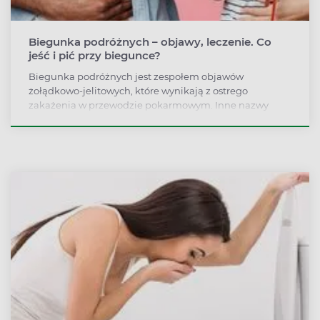
Biegunka podróżnych – objawy, leczenie. Co
jeść i pić przy biegunce?
Biegunka podróżnych jest zespołem objawów
żołądkowo-jelitowych, które wynikają z ostrego
zakażenia w przewodzie pokarmowym. Inne nazwy
dolegliwości: zemsta faraona, klątwa faraona, zemsta
Montezumy. Jak leczyć biegunkę podróżnych? Co robić,
gdy wystąpią objawy biegunki podróżnych po powrocie
z wyjazdu?