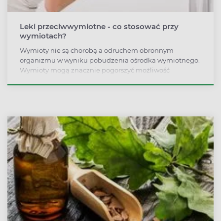
Leki przeciwwymiotne - co stosować przy
wymiotach?
Wymioty nie są chorobą a odruchem obronnym
organizmu w wyniku pobudzenia ośrodka wymiotnego.
Wymioty mogą znacznie pogorszyć możliwość
codziennego funkcjonowania. Jakie leki zastosować
przy wymiotach?