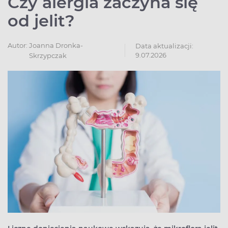
Czy alergia zaczyna się
od jelit?
Autor:
Joanna Dronka-
Data aktualizacji:
9.07.2026
Skrzypczak