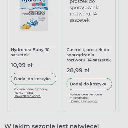
Hydronea Baby, 10
Gastrolit, proszek do
Or
saszetek
sporządzania
ma
roztworu, 14 saszetek
sa
10,99 zł
28,99 zł
23
Dodaj do koszyka
Dodaj do koszyka
Podana cena jest ceną
maksymalną
Podana cena jest ceną
P
Dowiedz się więcej
maksymalną
m
Dowiedz się więcej
D
W jakim sezonie jest najwięcej