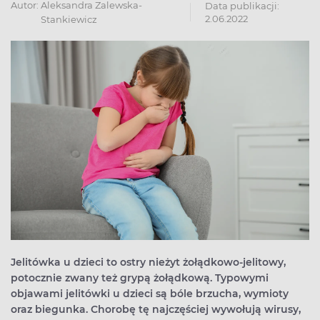
Autor:
Aleksandra Zalewska-
Data publikacji:
2.06.2022
Stankiewicz
Jelitówka u dzieci to ostry nieżyt żołądkowo-jelitowy,
potocznie zwany też grypą żołądkową. Typowymi
objawami jelitówki u dzieci są bóle brzucha, wymioty
oraz biegunka. Chorobę tę najczęściej wywołują wirusy,