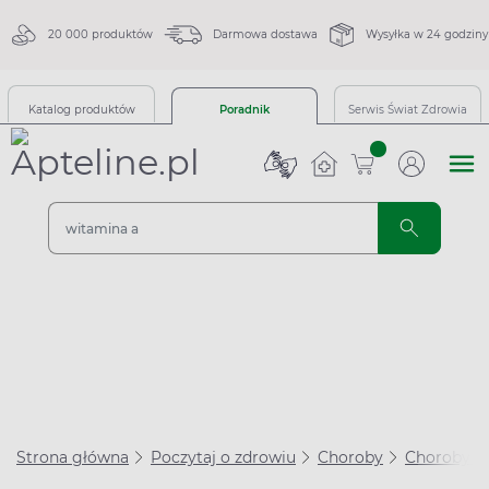
20 000 produktów
Darmowa dostawa
Wysyłka w 24 godziny
Katalog produktów
Poradnik
Serwis Świat Zdrowia
sztuk
Strona główna
Poczytaj o zdrowiu
Choroby
Choroby u