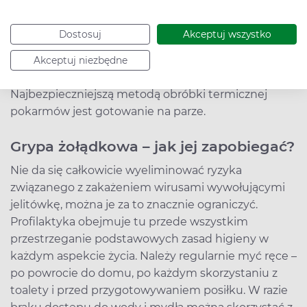
Powrót do normalnej diety powinien być stopniowy.
Dostosuj
Akceptuj wszystko
Na początku nie powinno się sięgać po produkty
bogate w cukier lub tłuszcz, dodatkowo należy
Akceptuj niezbędne
unikać jedzenia smażonych potraw.
Najbezpieczniejszą metodą obróbki termicznej
pokarmów jest gotowanie na parze.
Grypa żołądkowa – jak jej zapobiegać?
Nie da się całkowicie wyeliminować ryzyka
związanego z zakażeniem wirusami wywołującymi
jelitówkę, można je za to znacznie ograniczyć.
Profilaktyka obejmuje tu przede wszystkim
przestrzeganie podstawowych zasad higieny w
każdym aspekcie życia. Należy regularnie myć ręce –
po powrocie do domu, po każdym skorzystaniu z
toalety i przed przygotowywaniem posiłku. W razie