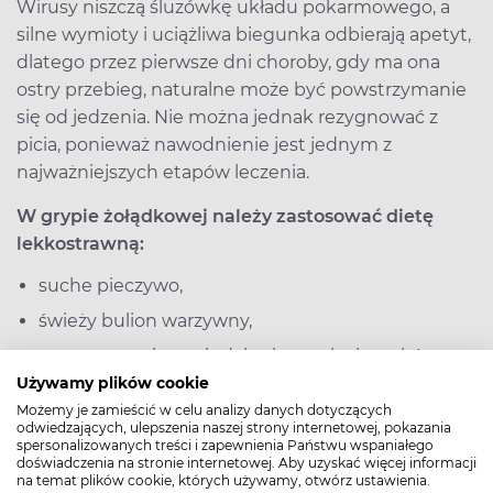
Wirusy niszczą śluzówkę układu pokarmowego, a
silne wymioty i uciążliwa biegunka odbierają apetyt,
dlatego przez pierwsze dni choroby, gdy ma ona
ostry przebieg, naturalne może być powstrzymanie
się od jedzenia. Nie można jednak rezygnować z
picia, ponieważ nawodnienie jest jednym z
najważniejszych etapów leczenia.
W grypie żołądkowej należy zastosować dietę
lekkostrawną:
suche pieczywo,
świeży bulion warzywny,
gotowane mięso z indyka, kurczaka bez skóry,
Używamy plików cookie
kleik ryżowy,
Możemy je zamieścić w celu analizy danych dotyczących
gotowane lekkostrawne warzywa, np. marchew,
odwiedzających, ulepszenia naszej strony internetowej, pokazania
spersonalizowanych treści i zapewnienia Państwu wspaniałego
mus jabłkowy (jabłka nie mogą być w postaci
doświadczenia na stronie internetowej. Aby uzyskać więcej informacji
na temat plików cookie, których używamy, otwórz ustawienia.
surowej).