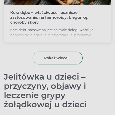
Kora dębu – właściwości lecznicze i
zastosowanie: na hemoroidy, biegunkę,
choroby skóry
Kora dębu stosowana jest na takie dolegliwości, jak
hemoroidy, biegunka, nieżyt żołądka, problemy
pokarmowe, zespół jelita drażliwego, nadpotliwość. Korę
dębu można też stosować zewnętrznie – na
odmrożenia, choroby skóry i oparzenia.
Pokaż więcej
Jelitówka u dzieci –
przyczyny, objawy i
leczenie grypy
żołądkowej u dzieci