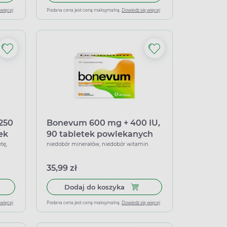
 więcej
Podana cena jest ceną maksymalną.
Dowiedz się więcej
250
Bonevum 600 mg + 400 IU,
ek
90 tabletek powlekanych
tę,
niedobór minerałów, niedobór witamin
35,99 zł
 diabetyków, 20 tabletek musujących o smaku pomarańczowym
 do koszyka Aspar Espefa Premium 250 mg + 250 mg, 150 tablete
Dodaj do koszyka Bonevum 6
Dodaj do koszyka
 więcej
Podana cena jest ceną maksymalną.
Dowiedz się więcej