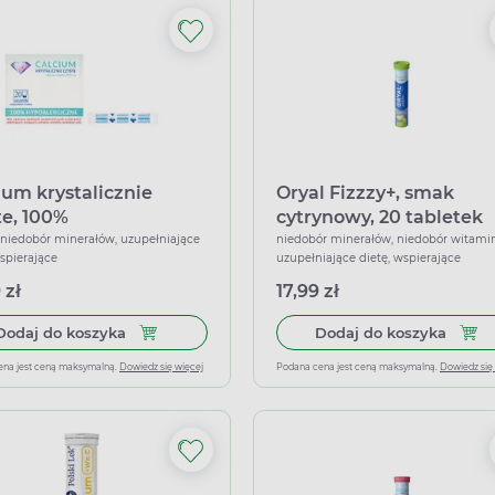
ium krystalicznie
Oryal Fizzzy+, smak
te, 100%
cytrynowy, 20 tabletek
alergiczne, 20
musujących
, niedobór minerałów, uzupełniające
niedobór minerałów, niedobór witamin
wspierające
uzupełniające dietę, wspierające
etek
 zł
17,99 zł
Dodaj do koszyka Calcium krystalicznie czyste, 
Dodaj
Dodaj do koszyka
Dodaj do koszyka
ena jest ceną maksymalną.
Dowiedz się więcej
Podana cena jest ceną maksymalną.
Dowiedz się