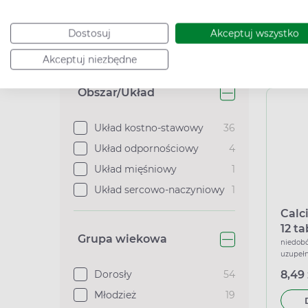
5,49 
Osteoporoza
3
Dostosuj
Akceptuj wszystko
Zobacz więcej
Akceptuj niezbędne
Podana c
Obszar/Układ
Układ kostno-stawowy
36
Układ odpornościowy
4
Układ mięśniowy
1
Układ sercowo-naczyniowy
1
Calc
12 t
Grupa wiekowa
sma
niedobó
uzupełn
2 gra
Dorosły
54
8,49 
Młodzież
19