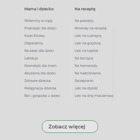
Mama i dziecko
Na receptę
Witaminy w ciąży
Na pasożyty
Probiotyki dla dzieci
Minerały na receptę
Kwas foliowy
Leki na cukrzycę
Odparzenia
Leki na grzybicę
Na katar dla dzieci
Leki na trądzik
Laktacja
Na tarczycę
Kosmetyki dla mam
Na hemoroidy
Akcesoria dla dzieci
Na nadciśnienie
Zdrowie dziecka
Szczepionki
Pielęgnacja dziecka
Leki na otyłość
Ból i gorączka u dzieci
Leki na dnę moczanową
Zobacz więcej