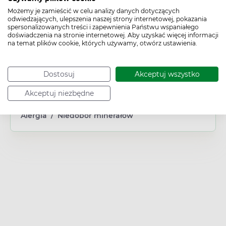
Suplement diety
Możemy je zamieścić w celu analizy danych dotyczących
Płeć:
odwiedzających, ulepszenia naszej strony internetowej, pokazania
Dowolna
spersonalizowanych treści i zapewnienia Państwu wspaniałego
doświadczenia na stronie internetowej. Aby uzyskać więcej informacji
Wiek:
na temat plików cookie, których używamy, otwórz ustawienia.
Dorosły
Obszar/Układ:
Układ kostno-stawowy
Dostosuj
Akceptuj wszystko
Działanie/właściwości:
Uzupełniające dietę
/
Wspierające
Akceptuj niezbędne
Problem:
Alergia
/
Niedobór minerałów