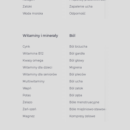
Zatoki
Zapalenie ucha
Woda morska
Odporność
Witaminy i minerały
Ból
Cynk
Ból brzucha
Witamina B12
Ból gardła
Kwasy omega
Ból głowy
Witaminy dla dzieci
Migrena
Witaminy dla seniorów
Ból pleców
Multiwitaminy
Ból ucha
Wapń
Ból zatok
Potas
Ból zęba
Żelazo
Bóle menstruacyjne
Żeń-szeń
Bóle mięśniowo-stawowe
Magnez
Kompresy żelowe