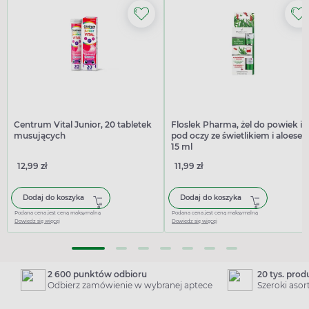
Centrum Vital Junior, 20 tabletek
Floslek Pharma, żel do powiek i
musujących
pod oczy ze świetlikiem i aloese
15 ml
12,99 zł
11,99 zł
Dodaj do koszyka
Dodaj do koszyka
Podana cena jest ceną maksymalną
Podana cena jest ceną maksymalną
Dowiedz się więcej
Dowiedz się więcej
2 600 punktów odbioru
20 tys. pro
Odbierz zamówienie w wybranej aptece
Szeroki aso