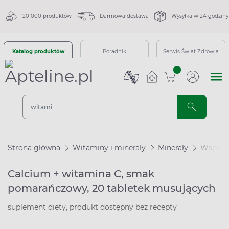
20 000 produktów
Darmowa dostawa
Wysyłka w 24 godziny
Katalog produktów
Poradnik
Serwis Świat Zdrowia
sztuk
Strona główna
Witaminy i minerały
Minerały
Wapń
Calcium + witamina C, smak
pomarańczowy, 20 tabletek musujących
suplement diety, produkt dostępny bez recepty