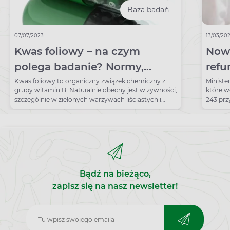
Baza badań
07/07/2023
13/03/20
Kwas foliowy – na czym
Nowa
polega badanie? Normy,
refu
wskazania, przygotowanie
2026
Kwas foliowy to organiczny związek chemiczny z
Ministe
grupy witamin B. Naturalnie obecny jest w żywności,
które w
szczególnie w zielonych warzywach liściastych i
243 prz
owocach. Składnik ten można znaleźć również w
refunda
jajach, płatkach śniadaniowych, chlebie i wątrobie
wołowej. W organizmie człowieka kwas foliowy
odpowiada za prawidłowe funkcjonowanie układu
sercowo-naczyniowego, krwiotwórczego i
nerwowego. Optymalna wartość tej witaminy bierze
udział w syntezie, naprawie i metylacji DNA. Ma ona
Bądź na bieżąco,
również znaczenie dla spermatogenezy i płodności.
zapisz się na nasz newsletter!
Zapisz