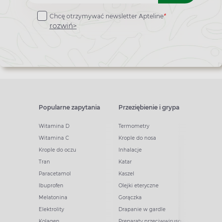
do
Chcę otrzymywać newsletter Apteline
*
newslettera
rozwiń>
Popularne zapytania
Przeziębienie i grypa
Witamina D
Termometry
Witamina C
Krople do nosa
Krople do oczu
Inhalacje
Tran
Katar
Paracetamol
Kaszel
Ibuprofen
Olejki eteryczne
Melatonina
Gorączka
Elektrolity
Drapanie w gardle
Kolagen
Preparaty przeciwwirusowe