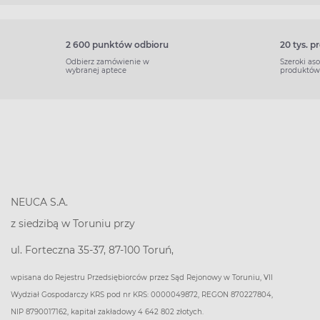
2 600 punktów odbioru
20 tys. 
Odbierz zamówienie w
Szeroki as
wybranej aptece
produktów
NEUCA S.A.
z siedzibą w Toruniu przy
ul. Forteczna 35-37, 87-100 Toruń,
wpisana do Rejestru Przedsiębiorców przez Sąd Rejonowy w Toruniu, VII
Wydział Gospodarczy KRS pod nr KRS: 0000049872, REGON 870227804,
NIP 8790017162, kapitał zakładowy 4 642 802 złotych.