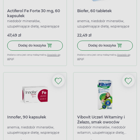
Actiferol Fe Forte 30 mg, 60
Biofer, 60 tabletek
kapsułek
niedobór minerałów,
anemia, niedobór minerałów,
uzupełniające dietę, wspierające
uzupełniające dietę, wspierające
47,49 zł
22,49 zł
Dodaj do koszyka Actiferol Fe Forte 30 mg, 60 kapsułek
Dodaj do koszy
Dodaj do koszyka
Dodaj do koszyka
Podana cena jest ceną maksymalną.
Dowiedz się
Podana cena jest ceną maksymalną.
Dowiedz się
więcej
więcej
Innofer, 90 kapsułek
Vibovit Uczeń Witaminy i
Żelazo, smak owoców
leśnych, 30 tabletek do
anemia, niedobór minerałów,
niedobór minerałów, niedobór
ssania
uzupełniające dietę, wspierające
witamin, uzupełniające dietę,
wspierające