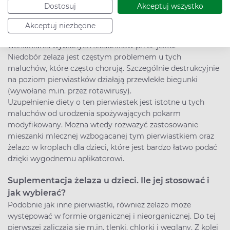
pokarmowa, która ogranicza możliwości komponowania
Dostosuj
Akceptuj wszystko
diety już od pierwszych tygodni życia. Podobnie działa
nietolerancja, która wprawdzie nie uruchamia odpowiedzi
Akceptuj niezbędne
immunologicznej, ale przekłada się m.in. na upośledzenie
wchłaniania wybranych składników przez jelita.
Niedobór żelaza jest częstym problemem u tych
maluchów, które często chorują. Szczególnie destrukcyjnie
na poziom pierwiastków działają przewlekłe biegunki
(wywołane m.in. przez rotawirusy).
Uzupełnienie diety o ten pierwiastek jest istotne u tych
maluchów od urodzenia spożywających pokarm
modyfikowany. Można wtedy rozważyć zastosowanie
mieszanki mlecznej wzbogacanej tym pierwiastkiem oraz
żelazo w kroplach dla dzieci, które jest bardzo łatwo podać
dzięki wygodnemu aplikatorowi.
Suplementacja żelaza u dzieci. Ile jej stosować i
jak wybierać?
Podobnie jak inne pierwiastki, również żelazo może
występować w formie organicznej i nieorganicznej. Do tej
pierwszej zaliczają się m.in. tlenki, chlorki i węglany. Z kolei