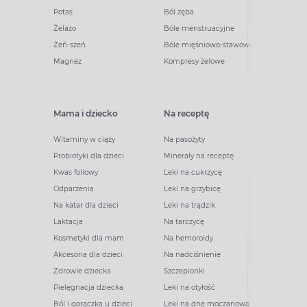
Potas
Ból zęba
Żelazo
Bóle menstruacyjne
Żeń-szeń
Bóle mięśniowo-stawowe
Magnez
Kompresy żelowe
Mama i dziecko
Na receptę
Witaminy w ciąży
Na pasożyty
Probiotyki dla dzieci
Minerały na receptę
Kwas foliowy
Leki na cukrzycę
Odparzenia
Leki na grzybicę
Na katar dla dzieci
Leki na trądzik
Laktacja
Na tarczycę
Kosmetyki dla mam
Na hemoroidy
Akcesoria dla dzieci
Na nadciśnienie
Zdrowie dziecka
Szczepionki
Pielęgnacja dziecka
Leki na otyłość
Ból i gorączka u dzieci
Leki na dnę moczanową