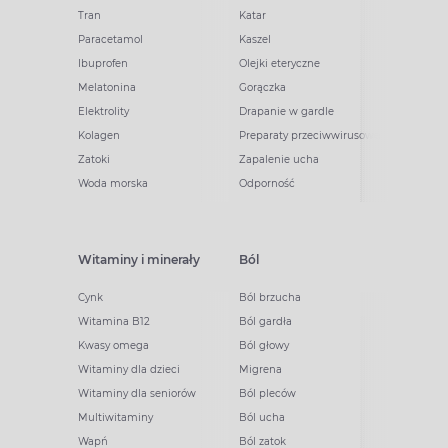
Tran
Katar
Paracetamol
Kaszel
Ibuprofen
Olejki eteryczne
Melatonina
Gorączka
Elektrolity
Drapanie w gardle
Kolagen
Preparaty przeciwwirusowe
Zatoki
Zapalenie ucha
Woda morska
Odporność
Witaminy i minerały
Ból
Cynk
Ból brzucha
Witamina B12
Ból gardła
Kwasy omega
Ból głowy
Witaminy dla dzieci
Migrena
Witaminy dla seniorów
Ból pleców
Multiwitaminy
Ból ucha
Wapń
Ból zatok