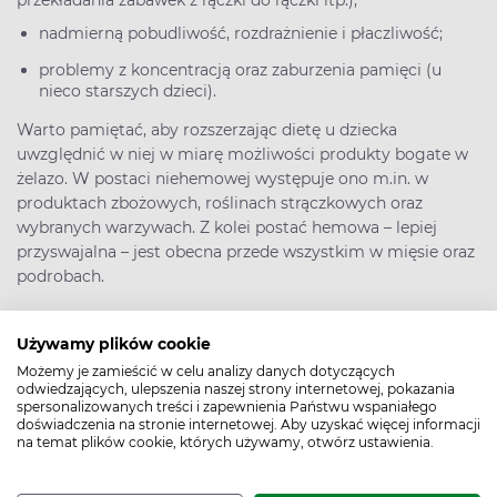
przekładania zabawek z rączki do rączki itp.);
nadmierną pobudliwość, rozdrażnienie i płaczliwość;
problemy z koncentracją oraz zaburzenia pamięci (u
nieco starszych dzieci).
Warto pamiętać, aby rozszerzając dietę u dziecka
uwzględnić w niej w miarę możliwości produkty bogate w
żelazo. W postaci niehemowej występuje ono m.in. w
produktach zbożowych, roślinach strączkowych oraz
wybranych warzywach. Z kolei postać hemowa – lepiej
przyswajalna – jest obecna przede wszystkim w mięsie oraz
podrobach.
Żelazo dla niemowląt i dzieci. Kiedy jest
Używamy plików cookie
potrzebne?
Możemy je zamieścić w celu analizy danych dotyczących
Co do zasady suplementacja tego pierwiastka nie jest
odwiedzających, ulepszenia naszej strony internetowej, pokazania
niezbędna. Niekiedy jednak warto sięgnąć po syrop z
spersonalizowanych treści i zapewnienia Państwu wspaniałego
żelazem dla dzieci lub krople.
doświadczenia na stronie internetowej. Aby uzyskać więcej informacji
na temat plików cookie, których używamy, otwórz ustawienia.
Na niedobór pierwiastka cierpią często dzieci jedzące zbyt
mało lub niechętnie. Wskazaniem może być też alergia