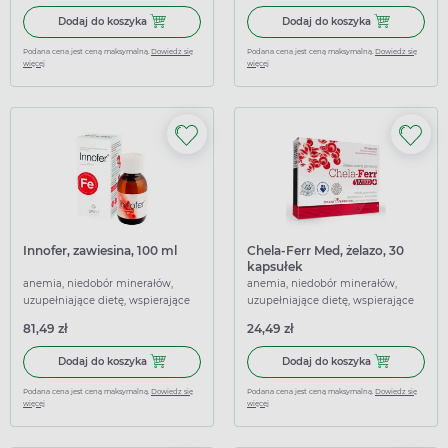
Dodaj do koszyka Innofer baby, 50 ml
Dodaj do koszy
Dodaj do koszyka
Dodaj do koszyka
Podana cena jest ceną maksymalną.
Dowiedz się
Podana cena jest ceną maksymalną.
Dowiedz się
więcej
więcej
Innofer, zawiesina, 100 ml
Chela-Ferr Med, żelazo, 30
kapsułek
anemia, niedobór minerałów,
anemia, niedobór minerałów,
uzupełniające dietę, wspierające
uzupełniające dietę, wspierające
81,49 zł
24,49 zł
Dodaj do koszyka Innofer, zawiesina, 100 ml
Dodaj do koszy
Dodaj do koszyka
Dodaj do koszyka
Podana cena jest ceną maksymalną.
Dowiedz się
Podana cena jest ceną maksymalną.
Dowiedz się
więcej
więcej