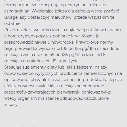
formy organiczne obejmują np. cytrynian, mleczan i
asparaginian. Wybierając żelazo dla dziecka warto zwrócić
uwagę, aby dostarczyć maluchowi przede wszystkim te
ostatnie.
Poziom żelaza we krwi dziecka najłatwiej ustalić w badaniu
laboratoryjnym poprzez pobranie krwi. Można je
przeprowadzić nawet u noworodka. Prawidłowe normy
tego pierwiastka wynoszą od 35 do 155 µg/dl u dzieci do 6.
miesiąca życia oraz od 45 do 185 µg/dl u dzieci od 6.
miesiąca do ukończenia 15. roku życia.
Stosując suplementy diety lub leki z żelazem, należy
odwołać się do wytycznych producenta zamieszczonych na
opakowaniu lub w ulotce załączonej do produktu. Najlepsze
efekty przynosi zwykle kilkumiesięczne podawanie
preparatów zawierających pierwiastek, ponieważ tylko
wtedy organizm ma szansę odbudować uszczuplone
zapasy.