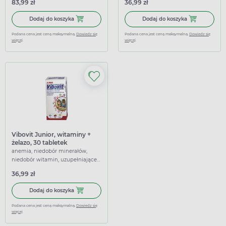
83,99 zł
36,99 zł
Dodaj do koszyka Innofer, 90 kapsułek
Dodaj do koszy
Dodaj do koszyka
Dodaj do koszyka
Podana cena jest ceną maksymalną.
Dowiedz się
Podana cena jest ceną maksymalną.
Dowiedz się
więcej
więcej
Vibovit Junior, witaminy +
żelazo, 30 tabletek
anemia, niedobór minerałów,
niedobór witamin, uzupełniające
dietę, wspierające
36,99 zł
Dodaj do koszyka Vibovit Junior, witaminy + żelazo, 30 tab
Dodaj do koszyka
Podana cena jest ceną maksymalną.
Dowiedz się
więcej