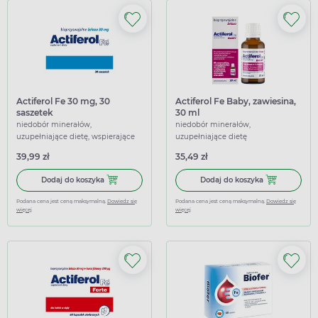
Actiferol Fe 30 mg, 30
Actiferol Fe Baby, zawiesina,
saszetek
30 ml
niedobór minerałów,
niedobór minerałów,
uzupełniające dietę, wspierające
uzupełniające dietę
39,99 zł
35,49 zł
Dodaj do koszyka Actiferol Fe 30 mg, 30 saszetek
Dodaj do koszy
Dodaj do koszyka
Dodaj do koszyka
Podana cena jest ceną maksymalną.
Dowiedz się
Podana cena jest ceną maksymalną.
Dowiedz się
więcej
więcej