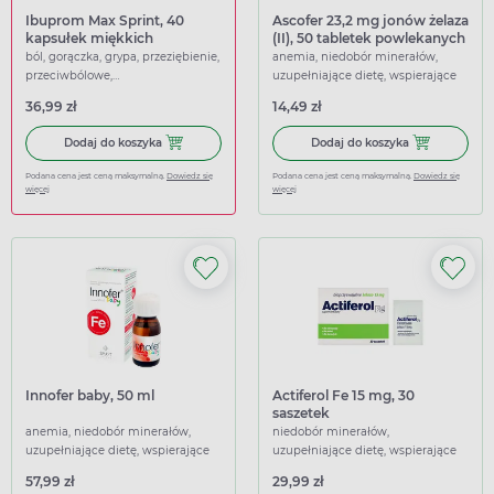
Ibuprom Max Sprint, 40
Ascofer 23,2 mg jonów żelaza
kapsułek miękkich
(II), 50 tabletek powlekanych
ból, gorączka, grypa, przeziębienie,
anemia, niedobór minerałów,
przeciwbólowe,
uzupełniające dietę, wspierające
przeciwgorączkowe
36,99 zł
14,49 zł
Dodaj do koszyka Ibuprom Max Sprint, 40 kapsułek miękk
Dodaj do koszy
Dodaj do koszyka
Dodaj do koszyka
Podana cena jest ceną maksymalną.
Dowiedz się
Podana cena jest ceną maksymalną.
Dowiedz się
więcej
więcej
Innofer baby, 50 ml
Actiferol Fe 15 mg, 30
saszetek
anemia, niedobór minerałów,
niedobór minerałów,
uzupełniające dietę, wspierające
uzupełniające dietę, wspierające
57,99 zł
29,99 zł