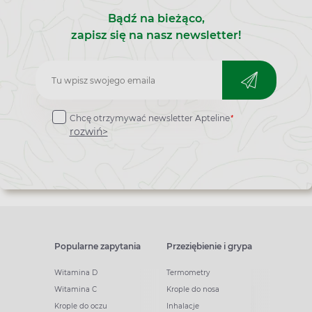
Bądź na bieżąco,
zapisz się na nasz newsletter!
Zapisz
do
*
Chcę otrzymywać newsletter Apteline
newslettera
rozwiń>
Popularne zapytania
Przeziębienie i grypa
Witamina D
Termometry
Witamina C
Krople do nosa
Krople do oczu
Inhalacje