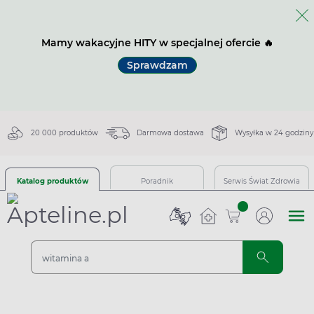
Mamy wakacyjne HITY w specjalnej ofercie 🔥
Sprawdzam
20 000 produktów
Darmowa dostawa
Wysyłka w 24 godziny
Katalog produktów
Poradnik
Serwis Świat Zdrowia
sztuk