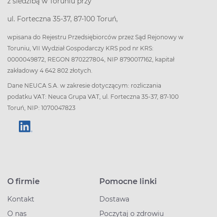
z siedzibą w Toruniu przy
ul. Forteczna 35-37, 87-100 Toruń,
wpisana do Rejestru Przedsiębiorców przez Sąd Rejonowy w
Toruniu, VII Wydział Gospodarczy KRS pod nr KRS:
0000049872, REGON 870227804, NIP 8790017162, kapitał
zakładowy 4 642 802 złotych.
Dane NEUCA S.A. w zakresie dotyczącym: rozliczania
podatku VAT: Neuca Grupa VAT, ul. Forteczna 35-37, 87-100
Toruń, NIP: 1070047823
O firmie
Pomocne linki
Kontakt
Dostawa
O nas
Poczytaj o zdrowiu