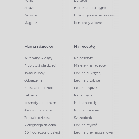
Potas
Ból zęba
Żelazo
Bóle menstruacyjne
Żeń-szeń
Bóle mięśniowo-stawowe
Magnez
Kompresy żelowe
Mama i dziecko
Na receptę
Witaminy w ciąży
Na pasożyty
Probiotyki dla dzieci
Minerały na receptę
Kwas foliowy
Leki na cukrzycę
Odparzenia
Leki na grzybicę
Na katar dla dzieci
Leki na trądzik
Laktacja
Na tarczycę
Kosmetyki dla mam
Na hemoroidy
Akcesoria dla dzieci
Na nadciśnienie
Zdrowie dziecka
Szczepionki
Pielęgnacja dziecka
Leki na otyłość
Ból i gorączka u dzieci
Leki na dnę moczanową