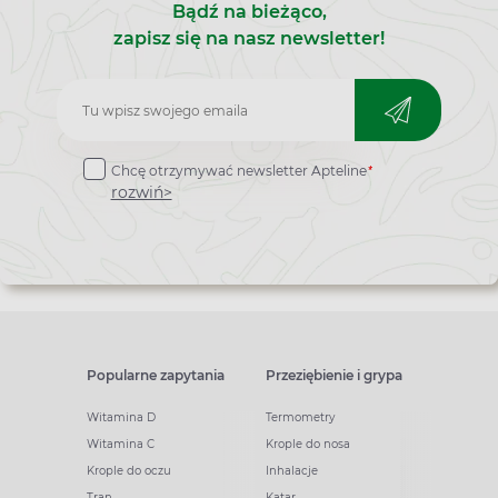
Bądź na bieżąco,
zapisz się na nasz newsletter!
Zapisz
do
*
Chcę otrzymywać newsletter Apteline
newslettera
rozwiń>
Popularne zapytania
Przeziębienie i grypa
Witamina D
Termometry
Witamina C
Krople do nosa
Krople do oczu
Inhalacje
Tran
Katar