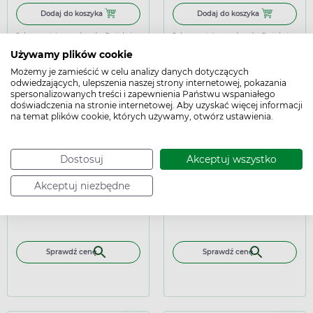
Dodaj do koszyka Areplex 75 mg, 84 tabletki powlekane
Dodaj do koszy
Dodaj do koszyka
Dodaj do koszyka
Podana cena jest ceną maksymalną.
Dowiedz się
Podana cena jest ceną maksymalną.
Dowiedz się
więcej
więcej
Używamy plików cookie
Możemy je zamieścić w celu analizy danych dotyczących
odwiedzających, ulepszenia naszej strony internetowej, pokazania
spersonalizowanych treści i zapewnienia Państwu wspaniałego
doświadczenia na stronie internetowej. Aby uzyskać więcej informacji
na temat plików cookie, których używamy, otwórz ustawienia.
refundowany
refundowany
Dostosuj
Akceptuj wszystko
Avoclod, 2,5 mg, 60 tabletek
Avoclod, 5 mg, 56 tabletek
powlekanych
powlekanych
Akceptuj niezbędne
Sprawdź cenę
Sprawdź cenę