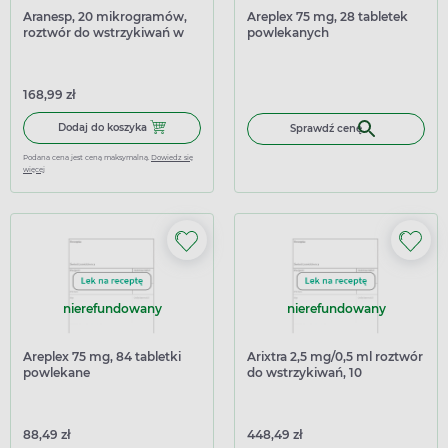
Aranesp, 20 mikrogramów,
Areplex 75 mg, 28 tabletek
roztwór do wstrzykiwań w
powlekanych
ampułkostrzykawce
168,99 zł
Dodaj do koszyka Aranesp, 20 mikrogramów, roztwór do 
Dodaj do koszyka
Sprawdź cenę
Podana cena jest ceną maksymalną.
Dowiedz się
więcej
nierefundowany
nierefundowany
Areplex 75 mg, 84 tabletki
Arixtra 2,5 mg/0,5 ml roztwór
powlekane
do wstrzykiwań, 10
ampułko-strzykawek
88,49 zł
448,49 zł