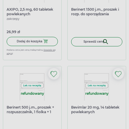
AXIPO, 2,5 mg, 60 tabletek
Berinert 1500 j.m., proszek i
powlekanych
rozp. do sporządzania
roztworu do wstrzykiwań 1
zakrzepy
fiolka + 1 fiolka + 1 zestaw
26,99 zł
Dodaj do koszyka AXIPO, 2,5 mg, 60 tabletek powlekanych
Dodaj do koszyka
Sprawdź cenę
Podana cena jest ceną maksymalną.
Dowiedz się
więcej
refundowany
refundowany
Berinert 500 j.m., proszek +
Bevimlar 20 mg, 14 tabletek
rozpuszczalnik, 1 fiolka + 1
powlekanych
fiolka + 1 zestaw