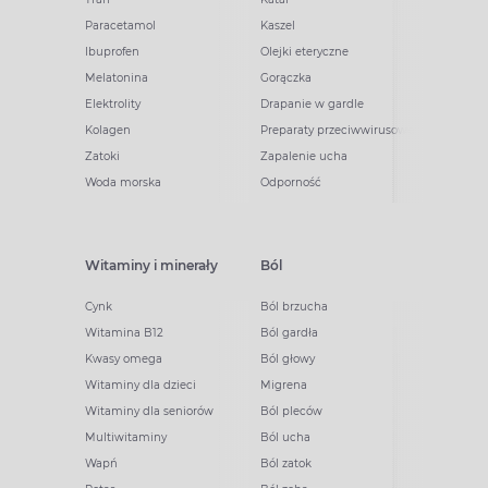
Paracetamol
Kaszel
Ibuprofen
Olejki eteryczne
Melatonina
Gorączka
Elektrolity
Drapanie w gardle
Kolagen
Preparaty przeciwwirusowe
Zatoki
Zapalenie ucha
Woda morska
Odporność
Witaminy i minerały
Ból
Cynk
Ból brzucha
Witamina B12
Ból gardła
Kwasy omega
Ból głowy
Witaminy dla dzieci
Migrena
Witaminy dla seniorów
Ból pleców
Multiwitaminy
Ból ucha
Wapń
Ból zatok