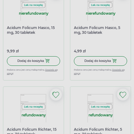
nierefundowany
nierefundowany
Acidum Folicum Hasco, 15
Acidum Folicum Hasco, 5
mg, 30 tabletek
mg, 30 tabletek
9,99 zł
4,99 zł
Dodaj do koszyka Acidum Folicum Hasco, 15 mg, 30 table
Dodaj do kosz
Dodaj do koszyka
Dodaj do koszyka
Podana cena jest ceną maksymalną.
Dowiedz się
Podana cena jest ceną maksymalną.
Dowiedz się
więcej
więcej
refundowany
refundowany
Acidum Folicum Richter, 15
Acidum Folicum Richter, 5