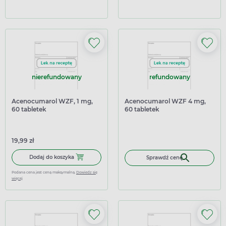
nierefundowany
refundowany
Acenocumarol WZF, 1 mg,
Acenocumarol WZF 4 mg,
60 tabletek
60 tabletek
19,99 zł
Dodaj do koszyka Acenocumarol WZF, 1 mg, 60 tabletek
Dodaj do koszyka
Sprawdź cenę
Podana cena jest ceną maksymalną.
Dowiedz się
więcej