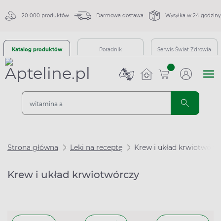
20 000 produktów
Darmowa dostawa
Wysyłka w 24 godziny
Katalog produktów
Poradnik
Serwis Świat Zdrowia
sztuk
Strona główna
Leki na receptę
Krew i układ krwiotwórc
Krew i układ krwiotwórczy