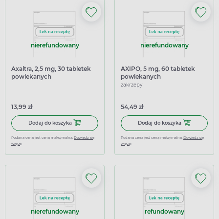
nierefundowany
nierefundowany
Axaltra, 2,5 mg, 30 tabletek
AXIPO, 5 mg, 60 tabletek
powlekanych
powlekanych
zakrzepy
13,99 zł
54,49 zł
Dodaj do koszyka Axaltra, 2,5 mg, 30 tabletek powlekanyc
Dodaj do kosz
Dodaj do koszyka
Dodaj do koszyka
Podana cena jest ceną maksymalną.
Dowiedz się
Podana cena jest ceną maksymalną.
Dowiedz się
więcej
więcej
nierefundowany
refundowany