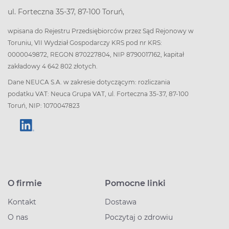
ul. Forteczna 35-37, 87-100 Toruń,
wpisana do Rejestru Przedsiębiorców przez Sąd Rejonowy w
Toruniu, VII Wydział Gospodarczy KRS pod nr KRS:
0000049872, REGON 870227804, NIP 8790017162, kapitał
zakładowy 4 642 802 złotych.
Dane NEUCA S.A. w zakresie dotyczącym: rozliczania
podatku VAT: Neuca Grupa VAT, ul. Forteczna 35-37, 87-100
Toruń, NIP: 1070047823
O firmie
Pomocne linki
Kontakt
Dostawa
O nas
Poczytaj o zdrowiu