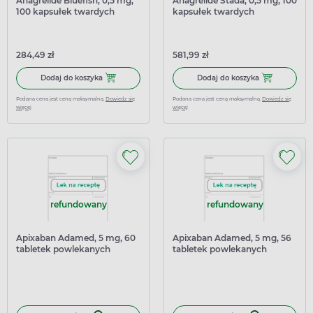
Anagrelide Bluefish, 0,5 mg,
Anagrelide Stada, 0,5 mg, 100
100 kapsułek twardych
kapsułek twardych
284,49 zł
581,99 zł
Dodaj do koszyka Anagrelide Bluefish, 0,5 mg, 100 kapsu
Dodaj do koszy
Dodaj do koszyka
Dodaj do koszyka
Podana cena jest ceną maksymalną.
Dowiedz się
Podana cena jest ceną maksymalną.
Dowiedz się
więcej
więcej
refundowany
refundowany
Apixaban Adamed, 5 mg, 60
Apixaban Adamed, 5 mg, 56
tabletek powlekanych
tabletek powlekanych