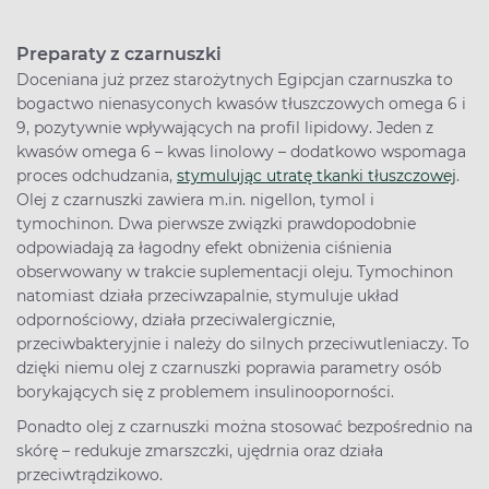
Preparaty z czarnuszki
Doceniana już przez starożytnych Egipcjan czarnuszka to
bogactwo nienasyconych kwasów tłuszczowych omega 6 i
9, pozytywnie wpływających na profil lipidowy. Jeden z
kwasów omega 6 – kwas linolowy – dodatkowo wspomaga
proces odchudzania,
stymulując utratę tkanki tłuszczowej
.
Olej z czarnuszki zawiera m.in. nigellon, tymol i
tymochinon. Dwa pierwsze związki prawdopodobnie
odpowiadają za łagodny efekt obniżenia ciśnienia
obserwowany w trakcie suplementacji oleju. Tymochinon
natomiast działa przeciwzapalnie, stymuluje układ
odpornościowy, działa przeciwalergicznie,
przeciwbakteryjnie i należy do silnych przeciwutleniaczy. To
dzięki niemu olej z czarnuszki poprawia parametry osób
borykających się z problemem insulinooporności.
Ponadto olej z czarnuszki można stosować bezpośrednio na
skórę – redukuje zmarszczki, ujędrnia oraz działa
przeciwtrądzikowo.