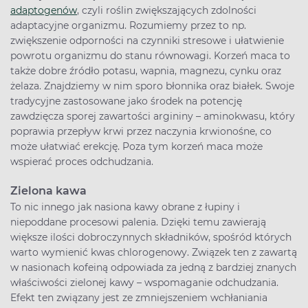
adaptogenów
, czyli roślin zwiększających zdolności
adaptacyjne organizmu. Rozumiemy przez to np.
zwiększenie odporności na czynniki stresowe i ułatwienie
powrotu organizmu do stanu równowagi. Korzeń maca to
także dobre źródło potasu, wapnia, magnezu, cynku oraz
żelaza. Znajdziemy w nim sporo błonnika oraz białek. Swoje
tradycyjne zastosowane jako środek na potencję
zawdzięcza sporej zawartości argininy – aminokwasu, który
poprawia przepływ krwi przez naczynia krwionośne, co
może ułatwiać erekcję. Poza tym korzeń maca może
wspierać proces odchudzania.
Zielona kawa
To nic innego jak nasiona kawy obrane z łupiny i
niepoddane procesowi palenia. Dzięki temu zawierają
większe ilości dobroczynnych składników, spośród których
warto wymienić kwas chlorogenowy. Związek ten z zawartą
w nasionach kofeiną odpowiada za jedną z bardziej znanych
właściwości zielonej kawy – wspomaganie odchudzania.
Efekt ten związany jest ze zmniejszeniem wchłaniania