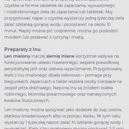
czystka w formie saszetek do zaparzania, wysuszonego
i rozdrobnionego ziela do zaparzania lub tabletek. Aby
przygotować napar z czystka wystarczy jedną łyżeczkę ziela
zalać szklanką gorącej wody i pozostawić na około 10
minut. Napój można pić codziennie, można go posłodzić
miodem lub podawać z cytryną i miętą.
Preparaty z lnu
Len mielony
inaczej
siemię lniane
korzystnie wpływa na
funkcjonowanie układu trawiennego, wspiera prawidłową
perystaltykę jelit oraz ułatwia wypróżnianie. Przygotowany
kleik z lnu mielonego działa osłonowo – pomaga przy
biegunkach, zaparciach a także wspiera osoby cierpiące na
zespół jelita drażliwego. Nasiona lnu są źródłem białka
roślinnego, błonnika pokarmowego oraz nienasyconych
kwasów tłuszczowych.
Len mielony można spożywać jako dodatek do zup, sosów,
płatków śniadaniowych albo w postaci kleiku. W tym celu
wystarczy 1 łyżeczkę nasion zalać ¾ szklanki gorącej wody i
wymieszać. Kleik z lnu mielonego można spożywać 2-3 razy