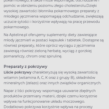
pokarmowego, a także może wspomagać odchudzanie i
pomóc w obniżeniu poziomu złego cholesterolu.Dzięki
wysokiej zawartości błonnika pokarmowego preparaty z
młodego jęczmienia wspomagają odchudzanie, zwiększają
uczucie sytości i korzystnie wpływają na pracę przewodu
pokarmowego.
Na Apteline.pl oferujemy suplementy diety zawierające
młody jęczmień w postaci kapsułek i tabletek. Dostępne są
również preparaty, które oprócz wyciągu z jęczmienia
zawierają również zieloną herbatę, wyciąg z gorzkiej
pomarańczy, chrom oraz spirulinę.
Preparaty z pokrzywy
Liście pokrzywy
charakteryzują się wysoką zawartością
witamin (witamina A, C, K oraz z grupy B), składników
mineralnych (żelazo) oraz innych związków organicznych.
Napar z liści pokrzywy wspomaga usuwanie zbędnych
produktów przemiany materii, dzięki czemu korzystnie
wpływa na funkcjonowanie układu moczowego.
Dodatkowo pokrzywa korzystnie wpływa na procesy