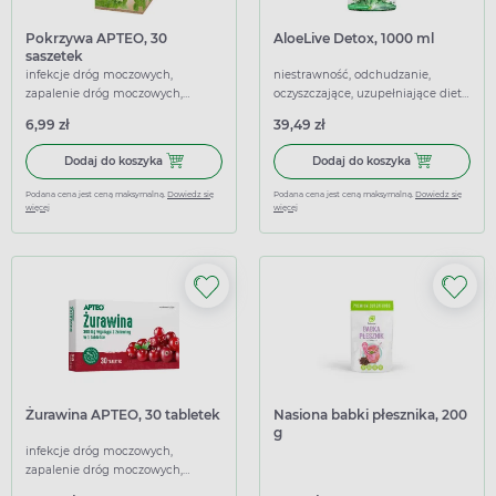
Pokrzywa APTEO, 30
AloeLive Detox, 1000 ml
saszetek
infekcje dróg moczowych,
niestrawność, odchudzanie,
zapalenie dróg moczowych,
oczyszczające, uzupełniające dietę,
uzupełniające dietę, wspierające
wspierające
6,99 zł
39,49 zł
Dodaj do koszyka Pokrzywa APTEO, 30 saszetek
Dodaj do koszy
Dodaj do koszyka
Dodaj do koszyka
Podana cena jest ceną maksymalną.
Dowiedz się
Podana cena jest ceną maksymalną.
Dowiedz się
więcej
więcej
Żurawina APTEO, 30 tabletek
Nasiona babki płesznika, 200
g
infekcje dróg moczowych,
zapalenie dróg moczowych,
uzupełniające dietę, wspierające