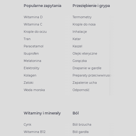
Popularne zapytania
Przeziębienie i grypa
Witamina D
Termometry
Witamina C
Krople do nosa
Krople do oczu
Inhalacje
Tran
Katar
Paracetamol
Kaszel
Ibuprofen
Olejki eteryczne
Melatonina
Gorączka
Elektrolity
Drapanie w gardle
Kolagen
Preparaty przeciwwirusowe
Zatoki
Zapalenie ucha
Woda morska
Odporność
Witaminy i minerały
Ból
Cynk
Ból brzucha
Witamina B12
Ból gardła