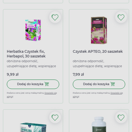
Herbatka Czystek fix,
Czystek APTEO, 20 saszetek
Herbapol, 30 saszetek
obniżona odporność,
obniżona odporność,
uzupełniające dietę, wspierające
uzupełniające dietę, wspierające
9,99 zł
7,99 zł
Dodaj do koszyka Herbatka Czystek fix, Herbapol, 30 sasze
Dodaj do kosz
Dodaj do koszyka
Dodaj do koszyka
Podana cena jest ceną maksymalną.
Dowiedz się
Podana cena jest ceną maksymalną.
Dowiedz się
więcej
więcej