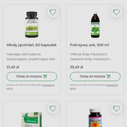
Młody jęczmień, 60 kapsułek
Pokrzywa, sok, 500 ml
nadwaga, odchudzanie,
infekcje dróg moczowych,
oczyszczające, uzupełniające dietę,
zapalenie dróg moczowych,
wspierające
uzupełniające dietę, wspierające
21,49 zł
35,49 zł
Dodaj do koszyka Młody jęczmień, 60 kapsułek
Dodaj do kosz
Dodaj do koszyka
Dodaj do koszyka
Podana cena jest ceną maksymalną.
Dowiedz się
Podana cena jest ceną maksymalną.
Dowiedz się
więcej
więcej