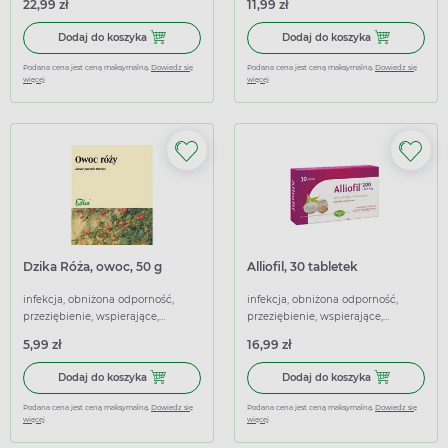
22,99 zł
11,99 zł
Dodaj do koszyka Żurawina APTEO, 30 tabletek
Dodaj do koszy
Dodaj do koszyka
Dodaj do koszyka
Podana cena jest ceną maksymalną.
Dowiedz się
Podana cena jest ceną maksymalną.
Dowiedz się
więcej
więcej
Dzika Róża, owoc, 50 g
Alliofil, 30 tabletek
infekcja, obniżona odporność,
infekcja, obniżona odporność,
przeziębienie, wspierające,
przeziębienie, wspierające,
wzmacniające
wzmacniające
5,99 zł
16,99 zł
Dodaj do koszyka Dzika Róża, owoc, 50 g
Dodaj do koszyk
Dodaj do koszyka
Dodaj do koszyka
Podana cena jest ceną maksymalną.
Dowiedz się
Podana cena jest ceną maksymalną.
Dowiedz się
więcej
więcej