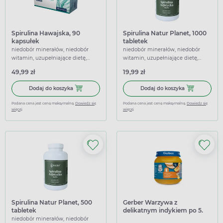
Spirulina Hawajska, 90
Spirulina Natur Planet, 1000
kapsułek
tabletek
niedobór minerałów, niedobór
niedobór minerałów, niedobór
witamin, uzupełniające dietę,
witamin, uzupełniające dietę,
wspierające
wspierające
49,99 zł
19,99 zł
Dodaj do koszyka Spirulina Hawajska, 90 kapsułek
Dodaj do koszy
Dodaj do koszyka
Dodaj do koszyka
Podana cena jest ceną maksymalną.
Dowiedz się
Podana cena jest ceną maksymalną.
Dowiedz się
więcej
więcej
Spirulina Natur Planet, 500
Gerber Warzywa z
tabletek
delikatnym indykiem po 5.
miesiącu, 125 g
niedobór minerałów, niedobór