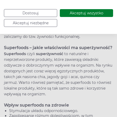
Dostosuj
Akceptuj wszystko
Wśród produktów żywnościowych jest grupa, która
Akceptuj niezbędne
wyróżnia się pod względem pozytywnego wpływu na nasz
organizm. Nazywamy ją
superfoods
, z ang. superżywność, i
zaliczamy do tzw. żywności funkcjonalnej.
Superfoods – jakie właściwości ma superżywność?
Superfoods
czyli
superżywność
to naturalne i
nieprzetworzone produkty, które zawierają składniki
odżywcze o dobroczynnym wpływie na organizm. Na rynku
dostępnych jest coraz więcej egzotycznych produktów,
takich jak nasiona chia, jagody goji i acai, quinoa czy
jarmuż. Warto również pamiętać, że superfoods to również
lokalne produkty, które są tak samo zdrowe i korzystnie
wpływają na organizm.
Wpływ superfoods na zdrowie
Stymulacja układu odpornościowego.
Zapobieganie różnym dolegliwościom, w tym