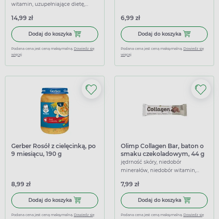
witamin, uzupełniające dietę,
wspierające
14,99 zł
6,99 zł
Dodaj do koszyka Spirulina Natur Planet, 500 tabletek
Dodaj do kosz
Dodaj do koszyka
Dodaj do koszyka
Podana cena jest ceną maksymalną.
Dowiedz się
Podana cena jest ceną maksymalną.
Dowiedz się
więcej
więcej
Gerber Rosół z cielęcinką, po
Olimp Collagen Bar, baton o
9 miesiącu, 190 g
smaku czekoladowym, 44 g
jędrność skóry, niedobór
minerałów, niedobór witamin,
wypadanie włosów, uzupełniające
8,99 zł
7,99 zł
dietę, wspierające
Dodaj do koszyka Gerber Rosół z cielęcinką, po 9 miesiącu,
Dodaj do kosz
Dodaj do koszyka
Dodaj do koszyka
Podana cena jest ceną maksymalną.
Dowiedz się
Podana cena jest ceną maksymalną.
Dowiedz się