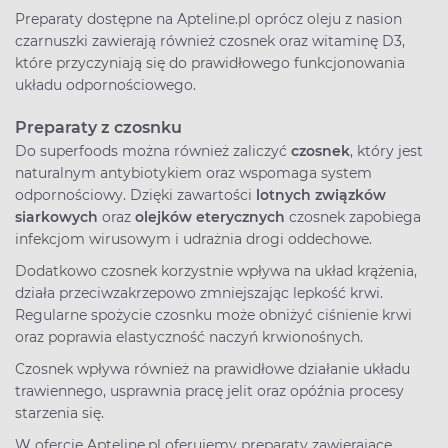
Preparaty dostępne na Apteline.pl oprócz oleju z nasion
czarnuszki zawierają również czosnek oraz witaminę D3,
które przyczyniają się do prawidłowego funkcjonowania
układu odpornościowego.
Preparaty z czosnku
Do superfoods można również zaliczyć
czosnek
, który jest
naturalnym antybiotykiem oraz wspomaga system
odpornościowy. Dzięki zawartości
lotnych związków
siarkowych
oraz
olejków eterycznych
czosnek zapobiega
infekcjom wirusowym i udrażnia drogi oddechowe.
Dodatkowo czosnek korzystnie wpływa na układ krążenia,
działa przeciwzakrzepowo zmniejszając lepkość krwi.
Regularne spożycie czosnku może obniżyć ciśnienie krwi
oraz poprawia elastyczność naczyń krwionośnych.
Czosnek wpływa również na prawidłowe działanie układu
trawiennego, usprawnia pracę jelit oraz opóźnia procesy
starzenia się.
W ofercie Apteline.pl oferujemy preparaty zawierające