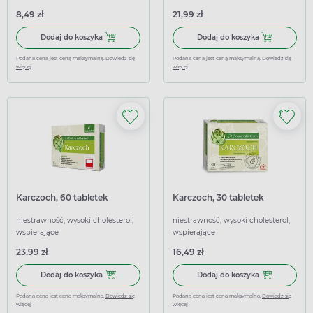
8,49 zł
21,99 zł
Dodaj do koszyka Czystek fix, Herbapol, 20 saszetek
Dodaj do koszy
Dodaj do koszyka
Dodaj do koszyka
Podana cena jest ceną maksymalną.
Dowiedz się
Podana cena jest ceną maksymalną.
Dowiedz się
więcej
więcej
Karczoch, 60 tabletek
Karczoch, 30 tabletek
niestrawność, wysoki cholesterol,
niestrawność, wysoki cholesterol,
wspierające
wspierające
23,99 zł
16,49 zł
Dodaj do koszyka Karczoch, 60 tabletek
Dodaj do koszy
Dodaj do koszyka
Dodaj do koszyka
Podana cena jest ceną maksymalną.
Dowiedz się
Podana cena jest ceną maksymalną.
Dowiedz się
więcej
więcej