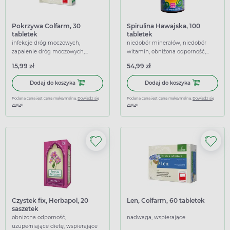
Pokrzywa Colfarm, 30
Spirulina Hawajska, 100
tabletek
tabletek
infekcje dróg moczowych,
niedobór minerałów, niedobór
zapalenie dróg moczowych,
witamin, obniżona odporność,
uzupełniające dietę, wspierające
uzupełniające dietę, wspierające
15,99 zł
54,99 zł
Dodaj do koszyka Pokrzywa Colfarm, 30 tabletek
Dodaj do koszy
Dodaj do koszyka
Dodaj do koszyka
Podana cena jest ceną maksymalną.
Dowiedz się
Podana cena jest ceną maksymalną.
Dowiedz się
więcej
więcej
Czystek fix, Herbapol, 20
Len, Colfarm, 60 tabletek
saszetek
obniżona odporność,
nadwaga, wspierające
uzupełniające dietę, wspierające