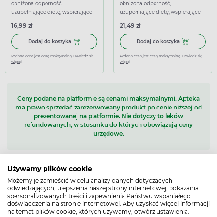
obniżona odporność,
obniżona odporność,
uzupełniające dietę, wspierające
uzupełniające dietę, wspierające
16,99 zł
21,49 zł
Dodaj do koszyka Żurawina owoc, Herbapol, 50 g
Dodaj do koszy
Dodaj do koszyka
Dodaj do koszyka
Podana cena jest ceną maksymalną.
Dowiedz się
Podana cena jest ceną maksymalną.
Dowiedz się
więcej
więcej
Ceny podane na platformie są cenami maksymalnymi. Apteka
ma prawo sprzedać zarezerwowany produkt po cenie niższej od
prezentowanej na platformie. Nie dotyczy to leków
refundowanych, w stosunku do których obowiązują ceny
urzędowe.
Używamy plików cookie
1 - 36
z 46 produktów
Możemy je zamieścić w celu analizy danych dotyczących
1
2
odwiedzających, ulepszenia naszej strony internetowej, pokazania
spersonalizowanych treści i zapewnienia Państwu wspaniałego
doświadczenia na stronie internetowej. Aby uzyskać więcej informacji
na temat plików cookie, których używamy, otwórz ustawienia.