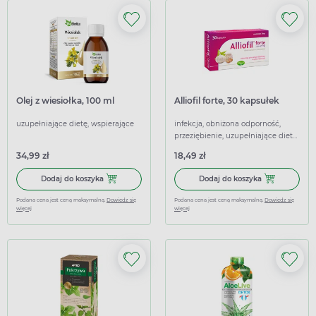
Olej z wiesiołka, 100 ml
Alliofil forte, 30 kapsułek
uzupełniające dietę, wspierające
infekcja, obniżona odporność,
przeziębienie, uzupełniające dietę,
wspierające, wzmacniające
34,99 zł
18,49 zł
Dodaj do koszyka Olej z wiesiołka, 100 ml
Dodaj do koszyk
Dodaj do koszyka
Dodaj do koszyka
Podana cena jest ceną maksymalną.
Dowiedz się
Podana cena jest ceną maksymalną.
Dowiedz się
więcej
więcej