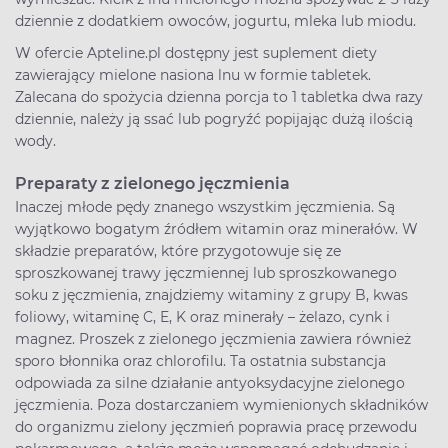
dziennie z dodatkiem owoców, jogurtu, mleka lub miodu.
W ofercie Apteline.pl dostępny jest suplement diety
zawierający mielone nasiona lnu w formie tabletek.
Zalecana do spożycia dzienna porcja to 1 tabletka dwa razy
dziennie, należy ją ssać lub pogryźć popijając dużą ilością
wody.
Preparaty z zielonego jęczmienia
Inaczej młode pędy znanego wszystkim jęczmienia. Są
wyjątkowo bogatym źródłem witamin oraz minerałów. W
składzie preparatów, które przygotowuje się ze
sproszkowanej trawy jęczmiennej lub sproszkowanego
soku z jęczmienia, znajdziemy witaminy z grupy B, kwas
foliowy, witaminę C, E, K oraz minerały – żelazo, cynk i
magnez. Proszek z zielonego jęczmienia zawiera również
sporo błonnika oraz chlorofilu. Ta ostatnia substancja
odpowiada za silne działanie antyoksydacyjne zielonego
jęczmienia. Poza dostarczaniem wymienionych składników
do organizmu zielony jęczmień poprawia pracę przewodu