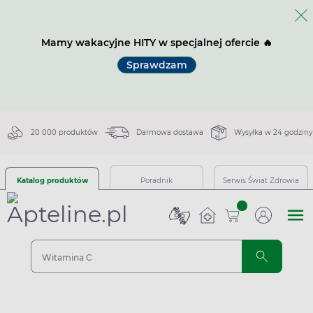
Mamy wakacyjne HITY w specjalnej ofercie 🔥
Sprawdzam
20 000 produktów
Darmowa dostawa
Wysyłka w 24 godziny
Katalog produktów
Poradnik
Serwis Świat Zdrowia
sztuk