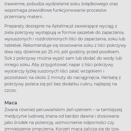
trawienne, pobudza wydzielanie soku żołądkowego oraz
wspomaga prawidłowe funkcjonowanie procesów
przemiany materii.
Preparaty dostępne na Apteline.pl zawierające wyciąg z
ziela pokrzywy występują w formie saszetek do zaparzania,
wysuszonych i rozdrobnionych liści do zaparzania, soku lub
tabletek. Rekomenduje się stosowanie soku z liści pokrzywy
dwa razy dziennie po 25 ml, pół godziny przed posiłkiem.
Sok z pokrzywy można wypić sam lub dodać do wody lub
innego soku. Aby przygotować napar z liści pokrzywy
wystarczy łyżkę suszonych liści zalać wrzątkiem i
pozostawić na około 2 minuty do naciągnięcia. Herbatę z
pokrzywy poleca się pić bez dodatku cukru, najlepiej na
czczo.
Maca
Zwana również peruwiańskim żeń-szeniem – w tamtejszej
medycynie ludowej znana od bardzo dawna i stosowana
jako środek na potencję, wzmocnienie odporności czy
zmniejszenie zmęczenia. Korzeń maca zalicza się do tzw.