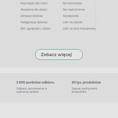
Kosmetyki dla mam
Na hemoroidy
Akcesoria dla dzieci
Na nadciśnienie
Zdrowie dziecka
Szczepionki
Pielęgnacja dziecka
Leki na otyłość
Ból i gorączka u dzieci
Leki na dnę moczanową
Zobacz więcej
2 600 punktów odbioru
20 tys. produktów
Odbierz zamówienie w
Szeroki asortyment
wybranej aptece
produktów