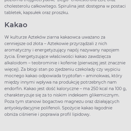
cholesterolu całkowitego. Spirulina jest dostępna w postaci
tabletek, kapsułek oraz proszku.
Kakao
W kulturze Azteków ziarna kakaowca uważano za
cenniejsze od złota – Aztekowie przyrządzali z nich
aromatyczny i energetyzujący napój nazywany napojem
życia. Energetyzujące właściwości kakao zawdzięcza
alkaloidom – teobrominie i kofeinie (pierwszej jest znacznie
więcej). Za błogi stan po zjedzeniu czekolady czy wypiciu
mocnego kakao odpowiada tryptofan – aminokwas, który
między innymi wpływa na produkcję potrzebnych nam
endorfin. Kakao jest dość kaloryczne – ma 250 kcal na 100 g,
charakteryzuje się za to niskim indeksem glikemicznym.
Poza tym stanowi bogactwo magnezu oraz działających
antyoksydacyjnie polifenoli. Spożycie kakao łagodnie
obniża ciśnienie i poprawia profil lipidowy.