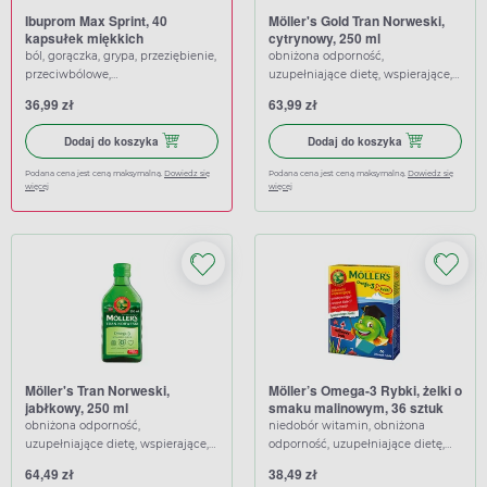
Ibuprom Max Sprint, 40
Möller's Gold Tran Norweski,
kapsułek miękkich
cytrynowy, 250 ml
ból, gorączka, grypa, przeziębienie,
obniżona odporność,
przeciwbólowe,
uzupełniające dietę, wspierające,
przeciwgorączkowe
wzmacniające
36,99 zł
63,99 zł
Dodaj do koszyka Ibuprom Max Sprint, 40 kapsułek miękkich
Dodaj do koszy
Dodaj do koszyka
Dodaj do koszyka
Podana cena jest ceną maksymalną.
Dowiedz się
Podana cena jest ceną maksymalną.
Dowiedz się
więcej
więcej
Möller's Tran Norweski,
Möller’s Omega-3 Rybki, żelki o
jabłkowy, 250 ml
smaku malinowym, 36 sztuk
obniżona odporność,
niedobór witamin, obniżona
uzupełniające dietę, wspierające,
odporność, uzupełniające dietę,
wzmacniające
wspierające, wzmacniające
64,49 zł
38,49 zł