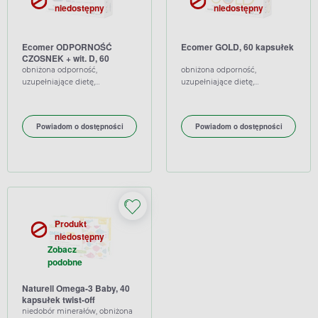
niedostępny
niedostępny
Ecomer ODPORNOŚĆ
Ecomer GOLD, 60 kapsułek
CZOSNEK + wit. D, 60
kapsułek
obniżona odporność,
obniżona odporność,
uzupełniające dietę,
uzupełniające dietę,
wspierające
wspierające
Powiadom o dostępności
Powiadom o dostępności
Produkt
niedostępny
Zobacz
podobne
Naturell Omega-3 Baby, 40
kapsułek twist-off
niedobór minerałów, obniżona