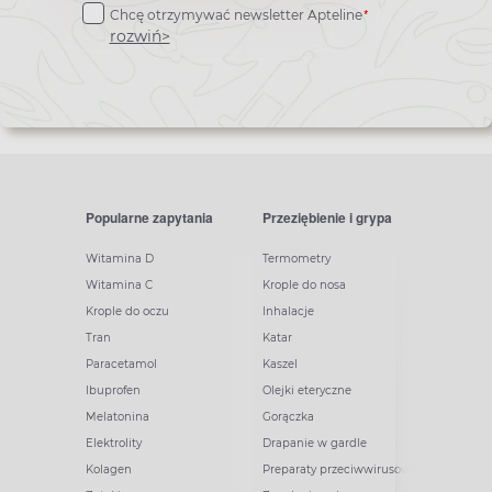
*
Chcę otrzymywać newsletter Apteline
newslettera
rozwiń>
Popularne zapytania
Przeziębienie i grypa
Witamina D
Termometry
Witamina C
Krople do nosa
Krople do oczu
Inhalacje
Tran
Katar
Paracetamol
Kaszel
Ibuprofen
Olejki eteryczne
Melatonina
Gorączka
Elektrolity
Drapanie w gardle
Kolagen
Preparaty przeciwwirusowe