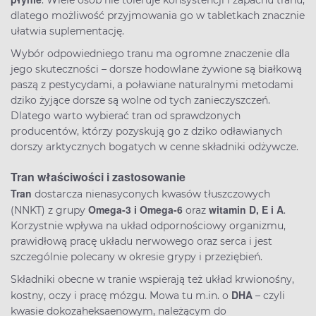
. Wiele osób nie toleruje konsystencji i zapachu tranu,
dlatego możliwość przyjmowania go w tabletkach znacznie
ułatwia suplementację.
Wybór odpowiedniego tranu ma ogromne znaczenie dla
jego skuteczności – dorsze hodowlane żywione są białkową
paszą z pestycydami, a poławiane naturalnymi metodami
dziko żyjące dorsze są wolne od tych zanieczyszczeń.
Dlatego warto wybierać tran od sprawdzonych
producentów, którzy pozyskują go z dziko odławianych
dorszy arktycznych bogatych w cenne składniki odżywcze.
Tran właściwości i zastosowanie
Tran
dostarcza nienasyconych kwasów tłuszczowych
Omega-3 i Omega-6
witamin D, E i A
(NNKT) z grupy
oraz
.
Korzystnie wpływa na układ odpornościowy organizmu,
prawidłową pracę układu nerwowego oraz serca i jest
szczególnie polecany w okresie grypy i przeziębień.
Składniki obecne w tranie wspierają też układ krwionośny,
DHA
kostny, oczy i pracę mózgu. Mowa tu m.in. o
– czyli
kwasie dokozaheksaenowym, należącym do