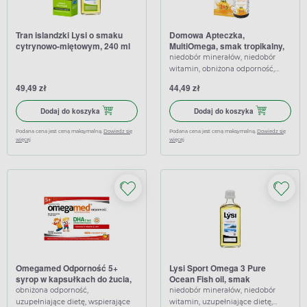
Tran islandzki Lysi o smaku
Domowa Apteczka,
cytrynowo-miętowym, 240 ml
MultiOmega, smak tropikalny,
250 ml
niedobór minerałów, niedobór
witamin, obniżona odporność,
uzupełniające dietę, wspierające,
49,49 zł
44,49 zł
wzmacniające
Dodaj do koszyka Tran islandzki Lysi o smaku cytrynowo-mi
Dodaj do koszy
Dodaj do koszyka
Dodaj do koszyka
Podana cena jest ceną maksymalną.
Dowiedz się
Podana cena jest ceną maksymalną.
Dowiedz się
więcej
więcej
Omegamed Odporność 5+
Lysi Sport Omega 3 Pure
syrop w kapsułkach do żucia,
Ocean Fish oil, smak
30 kapsułek
cytrynowy, 240 ml
obniżona odporność,
niedobór minerałów, niedobór
uzupełniające dietę, wspierające
witamin, uzupełniające dietę,