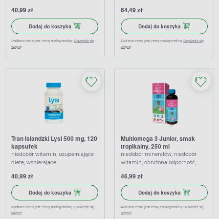
wspierające
40,99 zł
64,49 zł
Dodaj do koszyka Omegamed Odporność 5+ syrop w kapsułk
Dodaj do koszy
Dodaj do koszyka
Dodaj do koszyka
Podana cena jest ceną maksymalną.
Dowiedz się
Podana cena jest ceną maksymalną.
Dowiedz się
więcej
więcej
Tran islandzki Lysi 500 mg, 120
Multiomega 3 Junior, smak
kapsułek
tropikalny, 250 ml
niedobór witamin, uzupełniające
niedobór minerałów, niedobór
dietę, wspierające
witamin, obniżona odporność,
uzupełniające dietę, wspierające,
40,99 zł
46,99 zł
wzmacniające
Dodaj do koszyka Tran islandzki Lysi 500 mg, 120 kapsułek
Dodaj do koszy
Dodaj do koszyka
Dodaj do koszyka
Podana cena jest ceną maksymalną.
Dowiedz się
Podana cena jest ceną maksymalną.
Dowiedz się
więcej
więcej