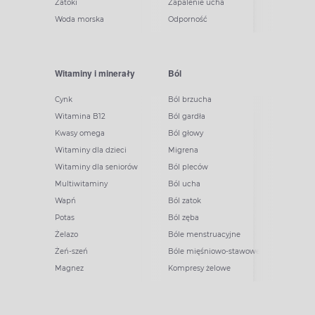
Zatoki
Zapalenie ucha
Woda morska
Odporność
Witaminy i minerały
Ból
Cynk
Ból brzucha
Witamina B12
Ból gardła
Kwasy omega
Ból głowy
Witaminy dla dzieci
Migrena
Witaminy dla seniorów
Ból pleców
Multiwitaminy
Ból ucha
Wapń
Ból zatok
Potas
Ból zęba
Żelazo
Bóle menstruacyjne
Żeń-szeń
Bóle mięśniowo-stawowe
Magnez
Kompresy żelowe