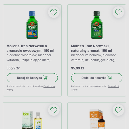
Möller’s Tran Norweski o
Möller’s Tran Norweski,
aromacie owocowym, 150 ml
naturalny aromat, 150 ml
niedobór minerałów, niedobór
niedobór minerałów, niedobór
witamin, uzupełniające dietę,
witamin, uzupełniające dietę,
wspierające
wspierające
35,99 zł
35,99 zł
Dodaj do koszyka Möller’s Tran Norweski o aromacie owoco
Dodaj do koszyk
Dodaj do koszyka
Dodaj do koszyka
Podana cena jest ceną maksymalną.
Dowiedz się
Podana cena jest ceną maksymalną.
Dowiedz się
więcej
więcej