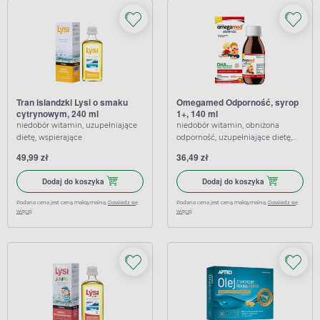
Tran islandzki Lysi o smaku
Omegamed Odporność, syrop
cytrynowym, 240 ml
1+, 140 ml
niedobór witamin, uzupełniające
niedobór witamin, obniżona
dietę, wspierające
odporność, uzupełniające dietę,
wspierające
49,99 zł
36,49 zł
Dodaj do koszyka Tran islandzki Lysi o smaku cytrynowym, 
Dodaj do kosz
Dodaj do koszyka
Dodaj do koszyka
Podana cena jest ceną maksymalną.
Dowiedz się
Podana cena jest ceną maksymalną.
Dowiedz się
więcej
więcej