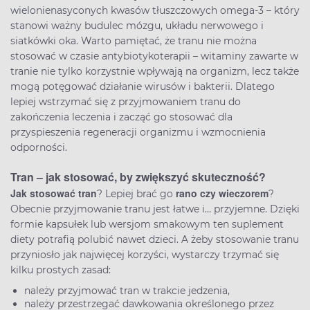
wielonienasyconych kwasów tłuszczowych omega-3 – który
stanowi ważny budulec mózgu, układu nerwowego i
siatkówki oka. Warto pamiętać, że tranu nie można
stosować w czasie antybiotykoterapii – witaminy zawarte w
tranie nie tylko korzystnie wpływają na organizm, lecz także
mogą potęgować działanie wirusów i bakterii. Dlatego
lepiej wstrzymać się z przyjmowaniem tranu do
zakończenia leczenia i zacząć go stosować dla
przyspieszenia regeneracji organizmu i wzmocnienia
odporności.
Tran – jak stosować, by zwiększyć skuteczność?
Jak stosować tran
rano czy wieczorem
? Lepiej brać go
?
Obecnie przyjmowanie tranu jest łatwe i… przyjemne. Dzięki
formie kapsułek lub wersjom smakowym ten suplement
diety potrafią polubić nawet dzieci. A żeby stosowanie tranu
przyniosło jak najwięcej korzyści, wystarczy trzymać się
kilku prostych zasad:
należy przyjmować tran w trakcie jedzenia,
należy przestrzegać dawkowania określonego przez