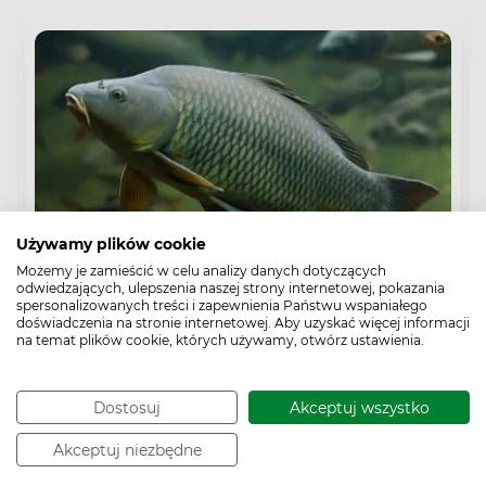
Używamy plików cookie
Możemy je zamieścić w celu analizy danych dotyczących
odwiedzających, ulepszenia naszej strony internetowej, pokazania
Odżywianie
spersonalizowanych treści i zapewnienia Państwu wspaniałego
doświadczenia na stronie internetowej. Aby uzyskać więcej informacji
Agnieszka Szuwała
na temat plików cookie, których używamy, otwórz ustawienia.
Karp – zdrowszy w galarecie niż smażony. Jakie
wartości odżywcze ma karp?
Dostosuj
Akceptuj wszystko
Akceptuj niezbędne
Karp ma mniej cennych kwasów tłuszczowych omega 3
niż śledź. Zdrowszy jest w galarecie albo pieczony niż