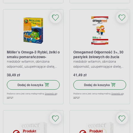
Möller’s Omega-3 Rybki, żelki o
Omegamed Odporność 3+, 30
smaku pomarańczowo-
pastylek żelowych do żucia
cytrynowym, 36 sztuk
niedobór witamin, obniżona
niedobór witamin, obniżona
odporność, uzupełniające dietę,
odporność, uzupełniające dietę,
wspierające, wzmacniające
wspierające
38,49 zł
41,49 zł
Dodaj do koszyka Möller’s Omega-3 Rybki, żelki o smaku p
Dodaj do koszy
Dodaj do koszyka
Dodaj do koszyka
Podana cena jest ceną maksymalną.
Dowiedz się
Podana cena jest ceną maksymalną.
Dowiedz się
więcej
więcej
Produkt
Produkt