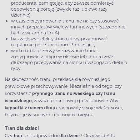
producenta, pamiętając, aby zawsze odmierzyć
odpowiednią porcję (zwykle raz lub dwa razy
dziennie),
w czasie przyjmowania tranu nie należy stosować
innych preparatów wielowitaminowych (szczególnie
tych z witaminą D i A),
by zwiększyć efekty, tran należy przyjmować
regularnie przez minimum 3 miesiące,
warto robić przerwy w zażywaniu tranu –
zrezygnować z niego w okresie letnim na rzecz
dłuższego przebywania na słońcu i wzbogacić dietę o
ryby.
Na skuteczność tranu przekłada się również jego
prawidłowe przechowywanie. Niezależnie od tego, czy
płynnego tranu norweskiego czy tranu
korzystasz z
islandzkiego
, zawsze przechowuj go w lodówce. Aby
kapsułki z tranem
długo zachowały swoje właściwości,
trzymaj je w suchym i ciemnym miejscu.
Tran dla dzieci
tran
dla dzieci
Czy
jest odpowiedni
? Oczywiście! To