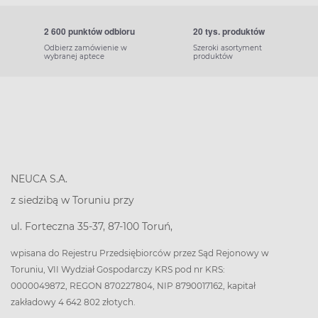
2 600 punktów odbioru
20 tys. produktów
Odbierz zamówienie w
Szeroki asortyment
wybranej aptece
produktów
NEUCA S.A.
z siedzibą w Toruniu przy
ul. Forteczna 35-37, 87-100 Toruń,
wpisana do Rejestru Przedsiębiorców przez Sąd Rejonowy w
Toruniu, VII Wydział Gospodarczy KRS pod nr KRS:
0000049872, REGON 870227804, NIP 8790017162, kapitał
zakładowy 4 642 802 złotych.