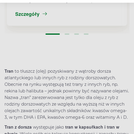
smażony. Jakie wartości odżywcze ma karp?
Szczegóły
Tran
to tłuszcz (olej) pozyskiwany z wątroby dorsza
atlantyckiego lub innych ryb z rodziny dorszowatych.
Obecnie na rynku występują też trany z innych ryb, np.
rekina lub halibuta – jednak powinny być nazywane olejami.
Nazwa „tran” zarezerwowana jest tylko dla oleju z ryb z
rodziny dorszowatych ze względu na wyższą niż w innych
olejach zawartość unikalnych składników: kwasów omega-
3, w tym DHA i EPA, kwasów omega-6 oraz witaminy A i D.
Tran z dorsza
tran w kapsułkach i tran w
występuje jako
płynie