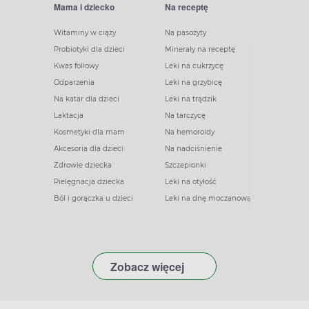
Mama i dziecko
Na receptę
Witaminy w ciąży
Na pasożyty
Probiotyki dla dzieci
Minerały na receptę
Kwas foliowy
Leki na cukrzycę
Odparzenia
Leki na grzybicę
Na katar dla dzieci
Leki na trądzik
Laktacja
Na tarczycę
Kosmetyki dla mam
Na hemoroidy
Akcesoria dla dzieci
Na nadciśnienie
Zdrowie dziecka
Szczepionki
Pielęgnacja dziecka
Leki na otyłość
Ból i gorączka u dzieci
Leki na dnę moczanową
Zobacz więcej