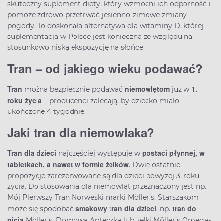
skuteczny suplement diety, który wzmocni ich odporność i
pomoże zdrowo przetrwać jesienno-zimowe zmiany
pogody. To doskonała alternatywa dla witaminy D, której
suplementacja w Polsce jest konieczna ze względu na
stosunkowo niską ekspozycję na słońce.
Tran – od jakiego wieku podawać?
Tran
niemowlętom
1.
można bezpiecznie podawać
już w
roku życia
– producenci zalecają, by dziecko miało
ukończone 4 tygodnie.
Jaki tran dla niemowlaka?
Tran dla dzieci
postaci płynnej, w
najczęściej występuje w
tabletkach, a nawet w formie żelków
. Dwie ostatnie
propozycje zarezerwowane są dla dzieci powyżej 3. roku
życia. Do stosowania dla niemowląt przeznaczony jest np.
Mój Pierwszy Tran Norweski marki Möller’s. Starszakom
smakowy tran dla dzieci
tran do
może się spodobać
, np.
picia
Möller’s, Domowa Apteczka lub żelki Möller’s Omega-