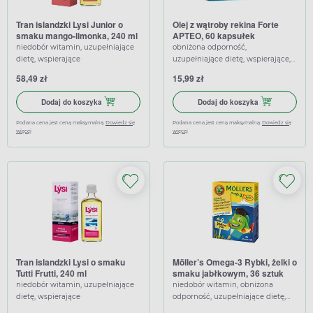
Tran islandzki Lysi Junior o
Olej z wątroby rekina Forte
smaku mango-limonka, 240 ml
APTEO, 60 kapsułek
niedobór witamin, uzupełniające
obniżona odporność,
dietę, wspierające
uzupełniające dietę, wspierające,
wzmacniające
58,49 zł
15,99 zł
Dodaj do koszyka Tran islandzki Lysi Junior o smaku mango-
Dodaj do koszy
Dodaj do koszyka
Dodaj do koszyka
Podana cena jest ceną maksymalną.
Dowiedz się
Podana cena jest ceną maksymalną.
Dowiedz się
więcej
więcej
Tran islandzki Lysi o smaku
Möller’s Omega-3 Rybki, żelki o
Tutti Frutti, 240 ml
smaku jabłkowym, 36 sztuk
niedobór witamin, uzupełniające
niedobór witamin, obniżona
dietę, wspierające
odporność, uzupełniające dietę,
wspierające, wzmacniające