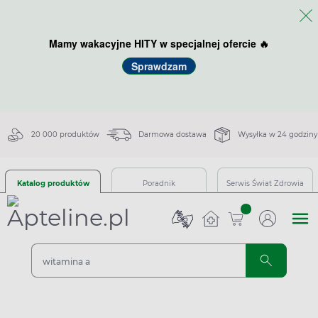
Mamy wakacyjne HITY w specjalnej ofercie 🔥
Sprawdzam
20 000 produktów
Darmowa dostawa
Wysyłka w 24 godziny
Katalog produktów
Poradnik
Serwis Świat Zdrowia
sztuk