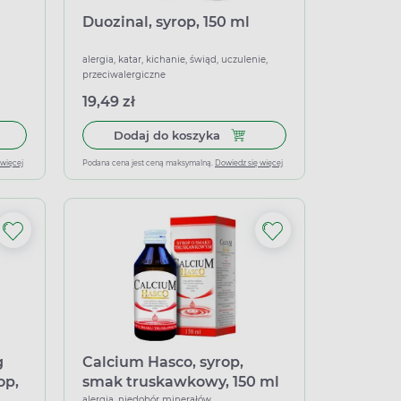
Duozinal, syrop, 150 ml
alergia, katar, kichanie, świąd, uczulenie,
przeciwalergiczne
19,49 zł
ów wapnia/5 ml, syrop, smak truskawkowy, 150 ml
 do koszyka Calcium Hasco Allergy, syrop, 150 ml
Dodaj do koszyka Duozinal, s
Dodaj do koszyka
 więcej
Podana cena jest ceną maksymalną.
Dowiedz się więcej
g
Calcium Hasco, syrop,
op,
smak truskawkowy, 150 ml
alergia, niedobór minerałów,