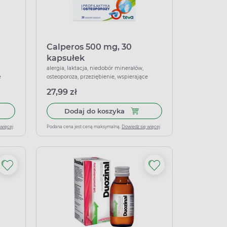
Calperos 500 mg, 30
kapsułek
alergia, laktacja, niedobór minerałów,
e
osteoporoza, przeziębienie, wspierające
27,99 zł
łek miękkich
 do koszyka Calperos 1000 mg, 30 kapsułek
Dodaj do koszyka Calperos 5
Dodaj do koszyka
 więcej
Podana cena jest ceną maksymalną.
Dowiedz się więcej