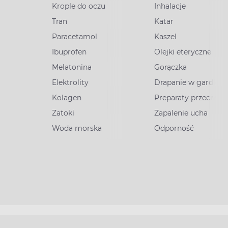
Krople do oczu
Inhalacje
Tran
Katar
Paracetamol
Kaszel
Ibuprofen
Olejki eteryczne
Melatonina
Gorączka
Elektrolity
Drapanie w gardle
Kolagen
Preparaty przeciww
Zatoki
Zapalenie ucha
Woda morska
Odporność