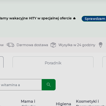
amy wakacyjne HITY w specjalnej ofercie 🔥
Sprawdzam
ów
Darmowa dostawa
Wysyłka w 24 godziny
Poradnik
a
Mama i
Kosmetyki i
Higiena