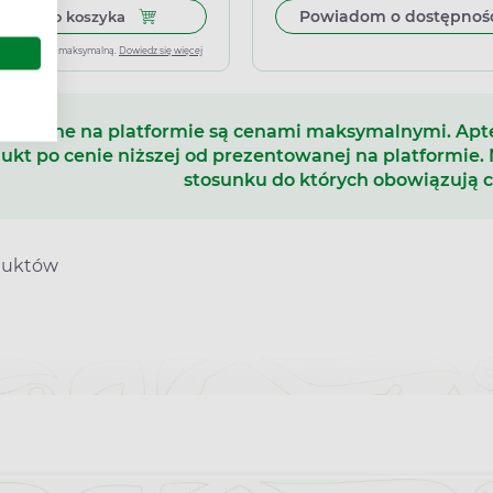
Dodaj do koszyka Calcium Hasco, syrop, smak b
Powiadom o dostępnoś
Dodaj do koszyka
ena jest ceną maksymalną.
Dowiedz się więcej
 podane na platformie są cenami maksymalnymi. Ap
ukt po cenie niższej od prezentowanej na platformie.
stosunku do których obowiązują 
duktów