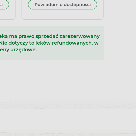
ananowy, 150 ml
ci
Powiadom o dostępności
teka ma prawo sprzedać zarezerwowany
 Nie dotyczy to leków refundowanych, w
ceny urzędowe.