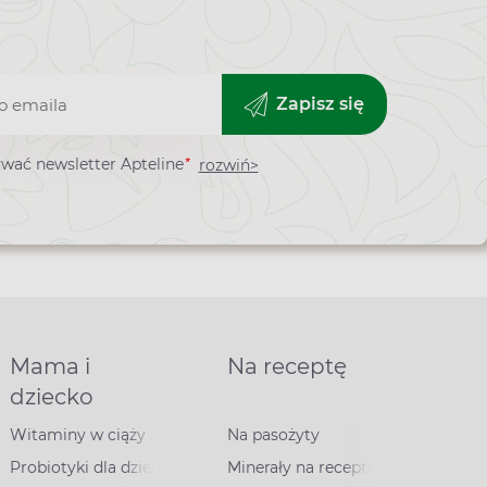
Zapisz się
*
wać newsletter Apteline
rozwiń>
ra
Mama i
Na receptę
dziecko
Witaminy w ciąży
Na pasożyty
Probiotyki dla dzieci
Minerały na receptę