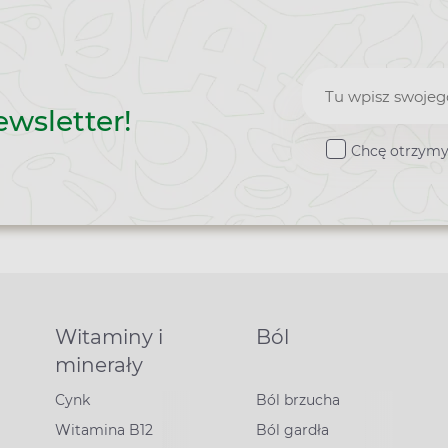
Zapisz
ewsletter!
do
Chcę otrzymy
newslette
Witaminy i
Ból
minerały
Cynk
Ból brzucha
Witamina B12
Ból gardła