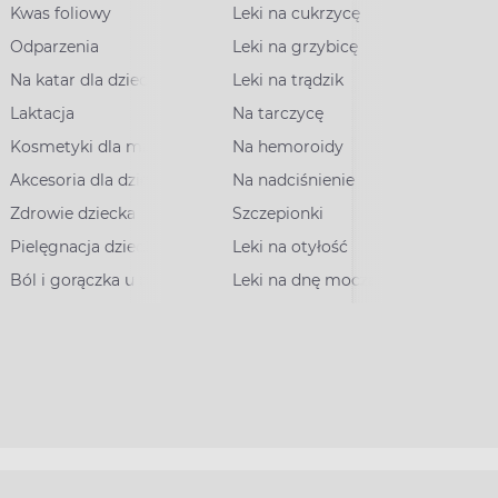
Kwas foliowy
Leki na cukrzycę
Odparzenia
Leki na grzybicę
Na katar dla dzieci
Leki na trądzik
Laktacja
Na tarczycę
Kosmetyki dla mam
Na hemoroidy
Akcesoria dla dzieci
Na nadciśnienie
Zdrowie dziecka
Szczepionki
Pielęgnacja dziecka
Leki na otyłość
Ból i gorączka u dzieci
Leki na dnę moczanową