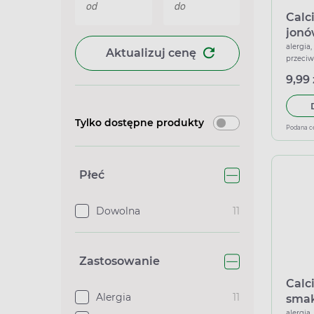
Calc
jonó
smak
alergia
Aktualizuj cenę
przeci
9,99 
Tylko dostępne produkty
Podana c
Płeć
Dowolna
11
Zastosowanie
Calc
Alergia
11
smak
alergia