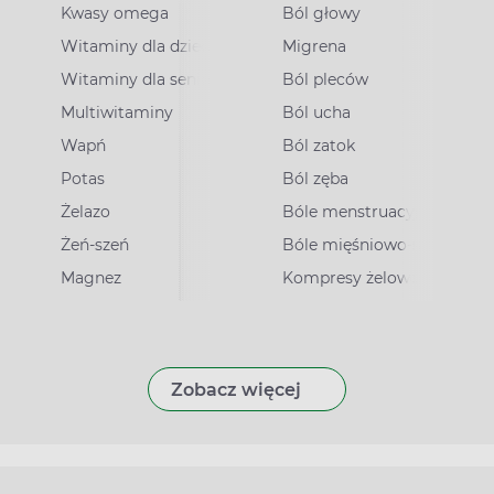
Kwasy omega
Ból głowy
Witaminy dla dzieci
Migrena
Witaminy dla seniorów
Ból pleców
Multiwitaminy
Ból ucha
Wapń
Ból zatok
Potas
Ból zęba
irusowe
Żelazo
Bóle menstruacyjne
Żeń-szeń
Bóle mięśniowo-stawowe
Magnez
Kompresy żelowe
Zobacz więcej