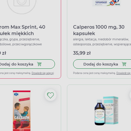
rom Max Sprint, 40
Calperos 1000 mg, 30
ułek miękkich
kapsułek
ączka, grypa, przeziębienie,
alergia, laktacja, niedobór minerałów,
wbólowe, przeciwgorączkowe
osteoporoza, przeziębienie, wspierając
 zł
35,99 zł
Dodaj do koszyka Ibuprom Max Sprint, 40 kapsu
Dodaj
Dodaj do koszyka
Dodaj do koszyka
ena jest ceną maksymalną.
Dowiedz się więcej
Podana cena jest ceną maksymalną.
Dowiedz się