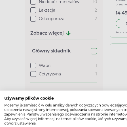
Niedobór minerałów
10
przeci
Laktacja
2
14,49
Osteoporoza
2
Zobacz więcej
Podana c
Główny składnik
Wapń
11
Cetyryzyna
1
Typ Rejestracji
Calc
Używamy plików cookie
smak
Możemy je zamieścić w celu analizy danych dotyczących odwiedzającyc
alergia
Lek bez recepty
11
ulepszenia naszej strony internetowej, pokazania spersonalizowanych tre
przeci
zapewnienia Państwu wspaniałego doświadczenia na stronie internetow
Aby uzyskać więcej informacji na temat plików cookie, których używam
14,49
otwórz ustawienia.