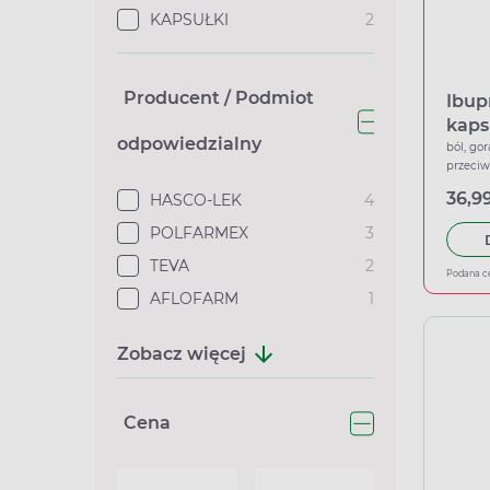
KAPSUŁKI
2
Producent / Podmiot
Ibup
kaps
odpowiedzialny
ból, gor
przeci
36,99
HASCO-LEK
4
POLFARMEX
3
TEVA
2
Podana c
AFLOFARM
1
Zobacz więcej
Cena