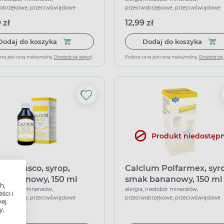
150 ml
wobrzękowe, przeciwświądowe
przeciwobrzękowe, przeciwświądowe
 zł
12,99 zł
Dodaj do koszyka Calcium Hasco, syrop, smak m
Dodaj
Dodaj do koszyka
Dodaj do koszyka
ena jest ceną maksymalną.
Dowiedz się więcej
Podana cena jest ceną maksymalną.
Dowiedz się
Produkt niedostęp
ium Hasco, syrop,
Calcium Polfarmex, syr
 bananowy, 150 ml
smak bananowy, 150 ml
h,
, niedobór minerałów,
alergia, niedobór minerałów,
ści i
wobrzękowe, przeciwświądowe
przeciwobrzękowe, przeciwświądowe
ej.
y,
 zł