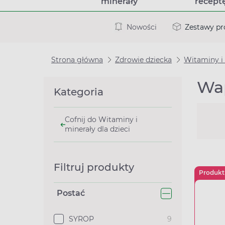
minerały
recept
Nowości
Zestawy p
Strona główna
Zdrowie dziecka
Witaminy i 
Wap
Kategoria
Cofnij do Witaminy i
minerały dla dzieci
Filtruj produkty
Produkt
Postać
SYROP
9