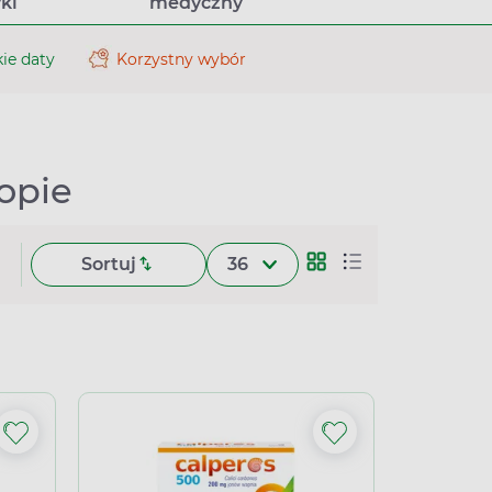
ki
medyczny
ie daty
Korzystny wybór
opie
Sortuj
36