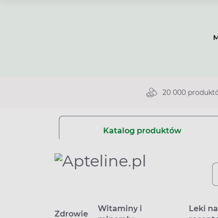
M
20 000 produkt
Katalog produktów
Witaminy i
Leki n
Zdrowie