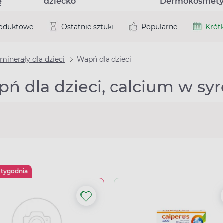
ę
dziecko
Dermokosmety
roduktowe
Ostatnie sztuki
Popularne
Krótk
minerały dla dzieci
Wapń dla dzieci
ń dla dzieci, calcium w syr
 tygodnia