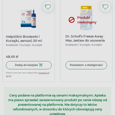
Produkt
niedostępny
Dr. Scholl’s Freeze Away
Help4Skin Brodawki i
Max, zestaw do usuwania
Kurzajki, aerozol, 50 ml
kurzajek i brodawek
brodawki / kurzajki, kurzajki
brodawki / kurzajki, kurzajki
48,49 zł
Dodaj do koszyka Help4Skin Brodawki i Kurzajki, aerozol, 
Dodaj do koszyka
Powiadom o dostępności
Podana cena jest ceną maksymalną.
Dowiedz się
więcej
Ceny podane na platformie są cenami maksymalnymi. Apteka
ma prawo sprzedać zarezerwowany produkt po cenie niższej od
prezentowanej na platformie. Nie dotyczy to leków
refundowanych, w stosunku do których obowiązują ceny
urzędowe.