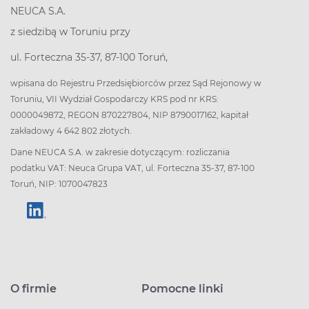
NEUCA S.A.
z siedzibą w Toruniu przy
ul. Forteczna 35-37, 87-100 Toruń,
wpisana do Rejestru Przedsiębiorców przez Sąd Rejonowy w
Toruniu, VII Wydział Gospodarczy KRS pod nr KRS:
0000049872, REGON 870227804, NIP 8790017162, kapitał
zakładowy 4 642 802 złotych.
Dane NEUCA S.A. w zakresie dotyczącym: rozliczania
podatku VAT: Neuca Grupa VAT, ul. Forteczna 35-37, 87-100
Toruń, NIP: 1070047823
O firmie
Pomocne linki