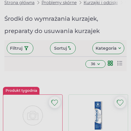
Strona główna
Problemy skórne
Kurzajki i odciski
Śr
Środki do wymrażania kurzajek,
preparaty do usuwania kurzajek
Filtruj
Sortuj
Kategoria
36
Produkt tygodnia