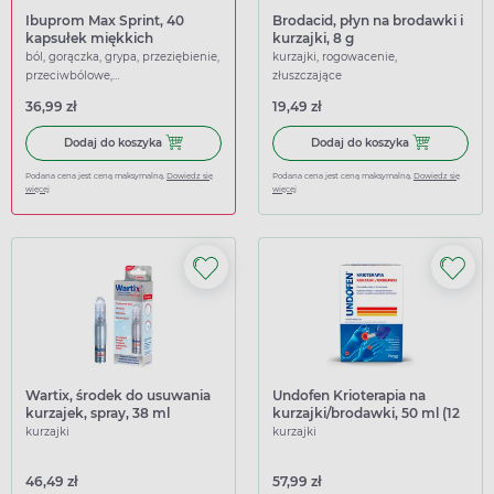
Ibuprom Max Sprint, 40
Brodacid, płyn na brodawki i
kapsułek miękkich
kurzajki, 8 g
ból, gorączka, grypa, przeziębienie,
kurzajki, rogowacenie,
przeciwbólowe,
złuszczające
przeciwgorączkowe
36,99 zł
19,49 zł
Dodaj do koszyka Ibuprom Max Sprint, 40 kapsułek miękk
Dodaj do koszy
Dodaj do koszyka
Dodaj do koszyka
Podana cena jest ceną maksymalną.
Dowiedz się
Podana cena jest ceną maksymalną.
Dowiedz się
więcej
więcej
Wartix, środek do usuwania
Undofen Krioterapia na
kurzajek, spray, 38 ml
kurzajki/brodawki, 50 ml (12
aplikacji)
kurzajki
kurzajki
46,49 zł
57,99 zł