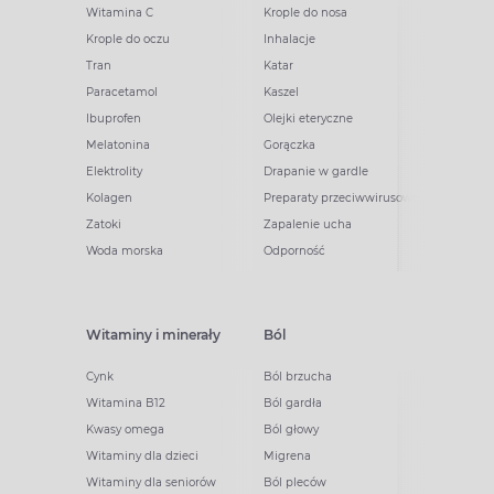
Witamina C
Krople do nosa
Krople do oczu
Inhalacje
Tran
Katar
Paracetamol
Kaszel
Ibuprofen
Olejki eteryczne
Melatonina
Gorączka
Elektrolity
Drapanie w gardle
Kolagen
Preparaty przeciwwirusowe
Zatoki
Zapalenie ucha
Woda morska
Odporność
Witaminy i minerały
Ból
Cynk
Ból brzucha
Witamina B12
Ból gardła
Kwasy omega
Ból głowy
Witaminy dla dzieci
Migrena
Witaminy dla seniorów
Ból pleców