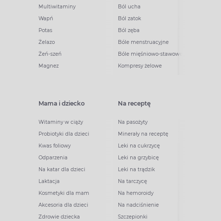
Multiwitaminy
Ból ucha
Wapń
Ból zatok
Potas
Ból zęba
Żelazo
Bóle menstruacyjne
Żeń-szeń
Bóle mięśniowo-stawowe
Magnez
Kompresy żelowe
Mama i dziecko
Na receptę
Witaminy w ciąży
Na pasożyty
Probiotyki dla dzieci
Minerały na receptę
Kwas foliowy
Leki na cukrzycę
Odparzenia
Leki na grzybicę
Na katar dla dzieci
Leki na trądzik
Laktacja
Na tarczycę
Kosmetyki dla mam
Na hemoroidy
Akcesoria dla dzieci
Na nadciśnienie
Zdrowie dziecka
Szczepionki