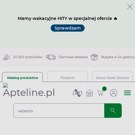
Mamy wakacyjne HITY w specjalnej ofercie 🔥
Sprawdzam
20 000 produktów
Darmowa dostawa
Wysyłka w 24 godziny
Katalog produktów
Poradnik
Serwis Świat Zdrowia
sztuk