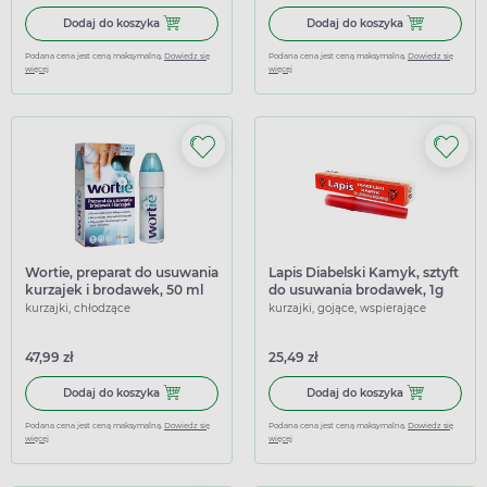
Dodaj do koszyka Wartix, środek do usuwania kurzajek, sp
Dodaj do koszy
Dodaj do koszyka
Dodaj do koszyka
Podana cena jest ceną maksymalną.
Dowiedz się
Podana cena jest ceną maksymalną.
Dowiedz się
więcej
więcej
Wortie, preparat do usuwania
Lapis Diabelski Kamyk, sztyft
kurzajek i brodawek, 50 ml
do usuwania brodawek, 1g
kurzajki, chłodzące
kurzajki, gojące, wspierające
47,99 zł
25,49 zł
Dodaj do koszyka Wortie, preparat do usuwania kurzajek i
Dodaj do koszy
Dodaj do koszyka
Dodaj do koszyka
Podana cena jest ceną maksymalną.
Dowiedz się
Podana cena jest ceną maksymalną.
Dowiedz się
więcej
więcej