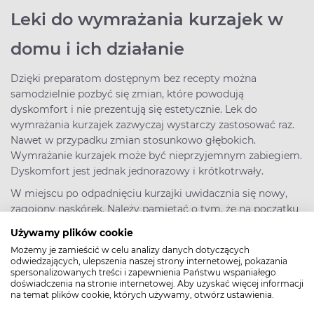
Leki do wymrażania kurzajek w
domu i ich działanie
Dzięki preparatom dostępnym bez recepty można
samodzielnie pozbyć się zmian, które powodują
dyskomfort i nie prezentują się estetycznie. Lek do
wymrażania kurzajek zazwyczaj wystarczy zastosować raz.
Nawet w przypadku zmian stosunkowo głębokich.
Wymrażanie kurzajek może być nieprzyjemnym zabiegiem.
Dyskomfort jest jednak jednorazowy i krótkotrwały.
W miejscu po odpadnięciu kurzajki uwidacznia się nowy,
zagojony naskórek. Należy pamiętać o tym, że na początku
jest on nieco bardziej wrażliwy na uszkodzenia
Używamy plików cookie
mechaniczne oraz czynniki drażniące, niż inne części skóry.
Możemy je zamieścić w celu analizy danych dotyczących
odwiedzających, ulepszenia naszej strony internetowej, pokazania
FAQ
spersonalizowanych treści i zapewnienia Państwu wspaniałego
doświadczenia na stronie internetowej. Aby uzyskać więcej informacji
Czy można wymrozić kurzajki w
na temat plików cookie, których używamy, otwórz ustawienia.