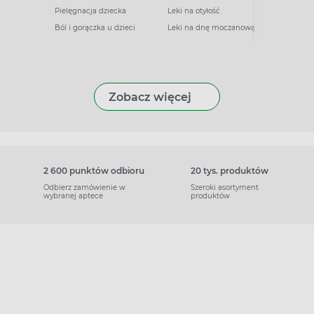
Pielęgnacja dziecka
Leki na otyłość
Ból i gorączka u dzieci
Leki na dnę moczanową
Zobacz więcej
2 600 punktów odbioru
20 tys. produktów
Odbierz zamówienie w
Szeroki asortyment
wybranej aptece
produktów