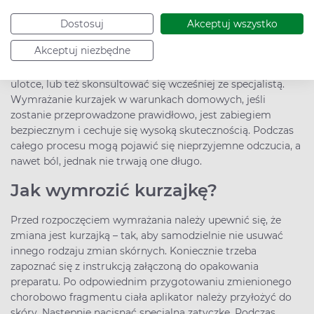
domu?
Dostosuj
Akceptuj wszystko
Tak – leki do wymrażania kurzajek dostępne są w aptekach
Akceptuj niezbędne
bez recepty. Korzystając z nich, zawsze należy przestrzegać
wytycznych zamieszczonych w dołączonej do opakowania
ulotce, lub też skonsultować się wcześniej ze specjalistą.
Wymrażanie kurzajek w warunkach domowych, jeśli
zostanie przeprowadzone prawidłowo, jest zabiegiem
bezpiecznym i cechuje się wysoką skutecznością. Podczas
całego procesu mogą pojawić się nieprzyjemne odczucia, a
nawet ból, jednak nie trwają one długo.
Jak wymrozić kurzajkę?
Przed rozpoczęciem wymrażania należy upewnić się, że
zmiana jest kurzajką – tak, aby samodzielnie nie usuwać
innego rodzaju zmian skórnych. Koniecznie trzeba
zapoznać się z instrukcją załączoną do opakowania
preparatu. Po odpowiednim przygotowaniu zmienionego
chorobowo fragmentu ciała aplikator należy przyłożyć do
skóry. Następnie nacisnąć specjalną zatyczkę. Podczas