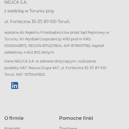
NEUCA S.A.
z siedzibą w Toruniu przy
ul. Forteczna 35-37, 87-100 Toruń,
wpisana do Rejestru Przedsiębiorców przez Sąd Rejonowy w
Toruniu, VII Wydział Gospodarczy KRS pod nr KRS:
0000049872, REGON 870227804, NIP 8790017162, kapitał
zakładowy 4 642 802 złotych.
Dane NEUCA S.A. w zakresie dotyczącym: rozliczania
podatku VAT: Neuca Grupa VAT, ul. Forteczna 35-37, 87-100
Toruń, NIP: 1070047823
O firmie
Pomocne linki
Kontakt
Dostawa