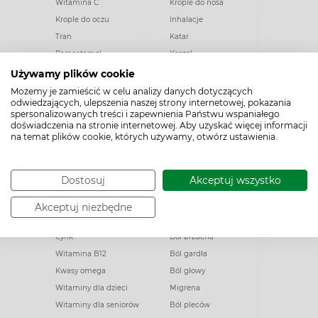
Witamina C
Krople do nosa
Krople do oczu
Inhalacje
Tran
Katar
Paracetamol
Kaszel
Ibuprofen
Olejki eteryczne
Używamy plików cookie
Melatonina
Gorączka
Możemy je zamieścić w celu analizy danych dotyczących
odwiedzających, ulepszenia naszej strony internetowej, pokazania
Elektrolity
Drapanie w gardle
spersonalizowanych treści i zapewnienia Państwu wspaniałego
Kolagen
Preparaty przeciwwirusowe
doświadczenia na stronie internetowej. Aby uzyskać więcej informacji
na temat plików cookie, których używamy, otwórz ustawienia.
Zatoki
Zapalenie ucha
Woda morska
Odporność
Dostosuj
Akceptuj wszystko
Akceptuj niezbędne
Witaminy i minerały
Ból
Cynk
Ból brzucha
Witamina B12
Ból gardła
Kwasy omega
Ból głowy
Witaminy dla dzieci
Migrena
Witaminy dla seniorów
Ból pleców