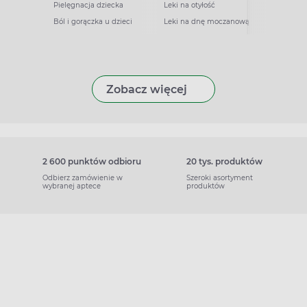
Pielęgnacja dziecka
Leki na otyłość
Ból i gorączka u dzieci
Leki na dnę moczanową
Zobacz więcej
2 600 punktów odbioru
20 tys. produktów
Odbierz zamówienie w
Szeroki asortyment
wybranej aptece
produktów