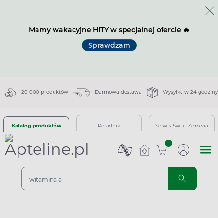
Mamy wakacyjne HITY w specjalnej ofercie 🔥
Sprawdzam
20 000 produktów
Darmowa dostawa
Wysyłka w 24 godziny
Katalog produktów
Poradnik
Serwis Świat Zdrowia
sztuk