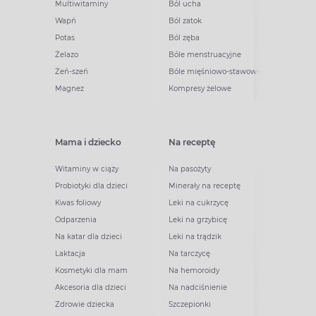
Multiwitaminy
Ból ucha
Wapń
Ból zatok
Potas
Ból zęba
Żelazo
Bóle menstruacyjne
Żeń-szeń
Bóle mięśniowo-stawowe
Magnez
Kompresy żelowe
Mama i dziecko
Na receptę
Witaminy w ciąży
Na pasożyty
Probiotyki dla dzieci
Minerały na receptę
Kwas foliowy
Leki na cukrzycę
Odparzenia
Leki na grzybicę
Na katar dla dzieci
Leki na trądzik
Laktacja
Na tarczycę
Kosmetyki dla mam
Na hemoroidy
Akcesoria dla dzieci
Na nadciśnienie
Zdrowie dziecka
Szczepionki