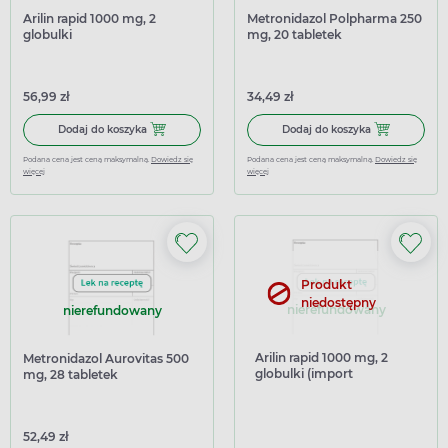
Arilin rapid 1000 mg, 2
Metronidazol Polpharma 250
globulki
mg, 20 tabletek
56,99 zł
34,49 zł
Dodaj do koszyka Arilin rapid 1000 mg, 2 globulki
Dodaj do kosz
Dodaj do koszyka
Dodaj do koszyka
Podana cena jest ceną maksymalną.
Dowiedz się
Podana cena jest ceną maksymalną.
Dowiedz się
więcej
więcej
Produkt
niedostępny
nierefundowany
nierefundowany
Arilin rapid 1000 mg, 2
Metronidazol Aurovitas 500
globulki (import
mg, 28 tabletek
równoległy Delfarma)
powlekanych
52,49 zł