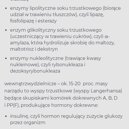
enzymy lipolityczne soku trzustkowego (biorące
udział w trawieniu tłuszczów), czyli lipazę,
fosfolipazę i esterazy
enzym glikolityczny soku trzustkowego
(uczestniczący w trawieniu cukrów), czyli α-
amylaza, która hydrolizuje skrobię do maltozy,
maltotrioz i dekstryn
enzymy nukleolityczne (trawiące kwasy
nukleinowe), czyli rybonukleaza i
dezoksyrybonukleaza
wewnątrzwydzielnicze – ok. 15-20 proc. masy
narządu to wyspy trzustkowe (wyspy Langerhansa)
będące skupiskami komórek dokrewnych A, B, D
i PP(F), produkujące hormony dokrewne:
insulinę, czyli hormon regulujący zużycie glukozy
przez organizm