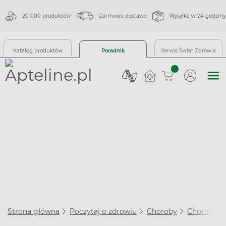
20 000 produktów
Darmowa dostawa
Wysyłka w 24 godziny
Katalog produktów
Poradnik
Serwis Świat Zdrowia
sztuk
Strona główna
Poczytaj o zdrowiu
Choroby
Choroby u