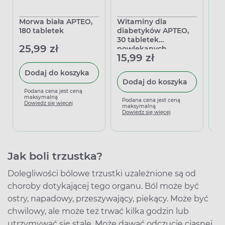
Morwa biała APTEO,
Witaminy dla
Mo
180 tabletek
diabetyków APTEO,
AP
30 tabletek
25,99 zł
21
powlekanych
15,99 zł
Dodaj do koszyka
Dodaj do koszyka
Podana cena jest ceną
P
maksymalną
m
Podana cena jest ceną
Dowiedz się więcej
D
maksymalną
Dowiedz się więcej
Jak boli trzustka?
Dolegliwości bólowe trzustki uzależnione są od
choroby dotykającej tego organu. Ból może być
ostry, napadowy, przeszywający, piekący. Może być
chwilowy, ale może też trwać kilka godzin lub
utrzymywać się stale. Może dawać odczucie ciasnej