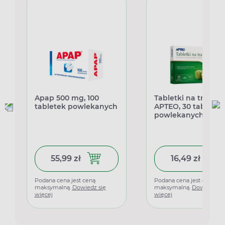
Apap 500 mg, 100
Tabletki na trawien
tabletek powlekanych
APTEO, 30 tabletek
powlekanych
55,99 zł
16,49 zł
Dodaj do koszyka Apap 500 mg, 100
Dodaj 
Podana cena jest ceną
Podana cena jest ceną
maksymalną.
Dowiedz się
maksymalną.
Dowiedz si
więcej
więcej