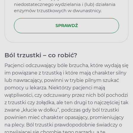
niedostatecznego wydzielania i (lub) działania
enzymów trzustkowych w dwunastnicy.
SPRAWDŹ
Ból trzustki – co robić?
Pacjenci odczuwający bóle brzucha, które wydają się
im powiązane z trzustką i które mają charakter silny
lub nawracający, powinni w trybie pilnym szukać
pomocy u lekarza. Niektórzy pacjenci mają
wątpliwości, czy odczuwany przez nich ból pochodzi
z trzustki czy żołądka, ale ten drugi to najczęściej tak
zwane „kłucie w dołku”, podczas gdy ból trzustki
powinien mieć charakter opasający, promieniujący
na plecy. Ból trzustki prawdopodobnie świadczy o
rozwijającej się chorobie tego narządu, a te