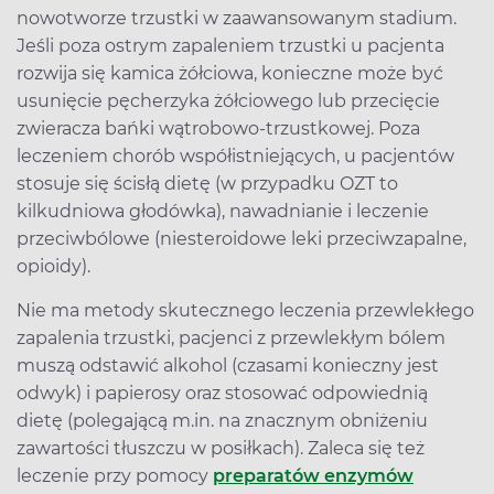
nowotworze trzustki w zaawansowanym stadium.
Jeśli poza ostrym zapaleniem trzustki u pacjenta
rozwija się kamica żółciowa, konieczne może być
usunięcie pęcherzyka żółciowego lub przecięcie
zwieracza bańki wątrobowo-trzustkowej. Poza
leczeniem chorób współistniejących, u pacjentów
stosuje się ścisłą dietę (w przypadku OZT to
kilkudniowa głodówka), nawadnianie i leczenie
przeciwbólowe (niesteroidowe leki przeciwzapalne,
opioidy).
Nie ma metody skutecznego leczenia przewlekłego
zapalenia trzustki, pacjenci z przewlekłym bólem
muszą odstawić alkohol (czasami konieczny jest
odwyk) i papierosy oraz stosować odpowiednią
dietę (polegającą m.in. na znacznym obniżeniu
zawartości tłuszczu w posiłkach). Zaleca się też
leczenie przy pomocy
preparatów enzymów