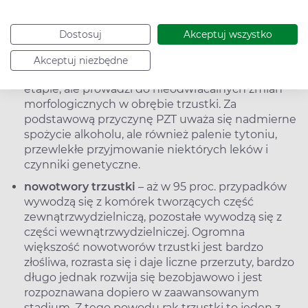
przewlekłe zapalenie trzustki
(PZT) – jest rzadsze
niż OZT i polega na długotrwałym, przewlekłym
Dostosuj
Akceptuj wszystko
procesie zapalnym toczącym się w miąższu
trzustki. Choroba rozwija się po cichu, rzadko
Akceptuj niezbędne
dając charakterystyczne objawy na wczesnym
etapie, ale prowadzi do nieodwracalnych zmian
morfologicznych w obrębie trzustki. Za
podstawową przyczynę PZT uważa się nadmierne
spożycie alkoholu, ale również palenie tytoniu,
przewlekłe przyjmowanie niektórych leków i
czynniki genetyczne.
nowotwory trzustki
– aż w 95 proc. przypadków
wywodzą się z komórek tworzących część
zewnątrzwydzielniczą, pozostałe wywodzą się z
części wewnątrzwydzielniczej. Ogromna
większość nowotworów trzustki jest bardzo
złośliwa, rozrasta się i daje liczne przerzuty, bardzo
długo jednak rozwija się bezobjawowo i jest
rozpoznawana dopiero w zaawansowanym
stadium. Z tego powodu rak trzustki to jeden z