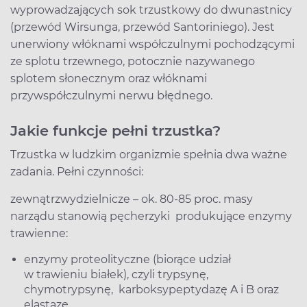
wyprowadzających sok trzustkowy do dwunastnicy
(przewód Wirsunga, przewód Santoriniego). Jest
unerwiony włóknami współczulnymi pochodzącymi
ze splotu trzewnego, potocznie nazywanego
splotem słonecznym oraz włóknami
przywspółczulnymi nerwu błędnego.
Jakie funkcje pełni trzustka?
Trzustka w ludzkim organizmie spełnia dwa ważne
zadania. Pełni czynności:
zewnątrzwydzielnicze – ok. 80-85 proc. masy
narządu stanowią pęcherzyki produkujące enzymy
trawienne:
enzymy proteolityczne (biorące udział
w trawieniu białek), czyli trypsynę,
chymotrypsynę, karboksypeptydazę A i B oraz
elastazę