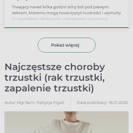
Trwający nawet kilka godzin silny ból pod prawym
żebrem, któremu mogą towarzyszyć nudności i wymioty
to najczęstszy objaw kolki wątrobowej, nazywanej
inaczej kolką żółciową. Problem ten dotyka częściej
kobiety niż mężczyzn, jego przyczyną może być kamica
żółciowa. Co robić, gdy dopada nas atak kolki żółciowej?
Pokaż więcej
Najczęstsze choroby
trzustki (rak trzustki,
zapalenie trzustki)
Autor:
Mgr farm. Patrycja Figiel
Data publikacji: 18.01.2020