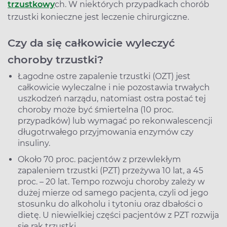
trzustkowy
ch. W niektórych przypadkach chorób
trzustki konieczne jest leczenie chirurgiczne.
Czy da się całkowicie wyleczyć
choroby trzustki?
Łagodne ostre zapalenie trzustki (OZT) jest
całkowicie wyleczalne i nie pozostawia trwałych
uszkodzeń narządu, natomiast ostra postać tej
choroby może być śmiertelna (10 proc.
przypadków) lub wymagać po rekonwalescencji
długotrwałego przyjmowania enzymów czy
insuliny.
Około 70 proc. pacjentów z przewlekłym
zapaleniem trzustki (PZT) przeżywa 10 lat, a 45
proc. – 20 lat. Tempo rozwoju choroby zależy w
dużej mierze od samego pacjenta, czyli od jego
stosunku do alkoholu i tytoniu oraz dbałości o
dietę. U niewielkiej części pacjentów z PZT rozwija
się rak trzustki.