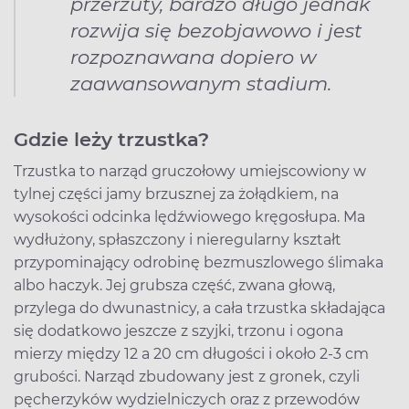
przerzuty, bardzo długo jednak
rozwija się bezobjawowo i jest
rozpoznawana dopiero w
zaawansowanym stadium.
Gdzie leży trzustka?
Trzustka to narząd gruczołowy umiejscowiony w
tylnej części jamy brzusznej za żołądkiem, na
wysokości odcinka lędźwiowego kręgosłupa. Ma
wydłużony, spłaszczony i nieregularny kształt
przypominający odrobinę bezmuszlowego ślimaka
albo haczyk. Jej grubsza część, zwana głową,
przylega do dwunastnicy, a cała trzustka składająca
się dodatkowo jeszcze z szyjki, trzonu i ogona
mierzy między 12 a 20 cm długości i około 2-3 cm
grubości. Narząd zbudowany jest z gronek, czyli
pęcherzyków wydzielniczych oraz z przewodów