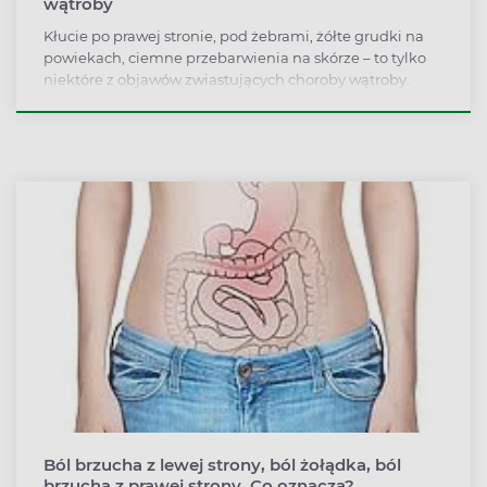
wątroby
Kłucie po prawej stronie, pod żebrami, żółte grudki na
powiekach, ciemne przebarwienia na skórze – to tylko
niektóre z objawów zwiastujących choroby wątroby.
Powodem do niepokoju może też być ucisk w boku po
obfitym posiłku, imprezie alkoholowej albo zażyciu
leków przeciwbólowych. Jak boli wątroba i czy w razie
uszkodzenia sama się zregeneruje?
Ból brzucha z lewej strony, ból żołądka, ból
brzucha z prawej strony. Co oznacza?