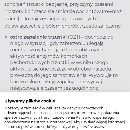
schorzeń trzustki bez jasnej przyczyny, czasami
niestety kończące się śmiercią pacjentów (również
dzieci). Do najczęściej diagnozowanych i
objawiających się bólem chorób trzustki zaliczamy:
ostre zapalenie trzustki
(OZT) – dochodzi do
niego w sytuacji, gdy zaburzeniu ulegają
mechanizmy hamujące lub stabilizujące
aktywność enzymów komórkach
pęcherzykowych trzustki, w wyniku czego
aktywują się one jeszcze w obrębie narządu i
prowadzą do jego samotrawienia. Wywołuje to
bardzo silną reakcję zapalną – zazwyczaj
miejscową, ale czasem też uogólnioną,
prowadząca do niewydolności wielonarządowej.
Pacjent ze stwierdzonym OZT musi być
Używamy plików cookie
hospitalizowany, aż 10 proc. przypadków ciężkiej
Możemy je zamieścić w celu analizy danych dotyczących
odwiedzających, ulepszenia naszej strony internetowej, pokazania
postaci OZT kończy się śmiercią. Za najczęstsze
spersonalizowanych treści i zapewnienia Państwu wspaniałego
przyczyny OZT uważa się alkohol i kamicę
doświadczenia na stronie internetowej. Aby uzyskać więcej informacji
żółciową.
na temat plików cookie, których używamy, otwórz ustawienia.