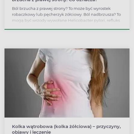
Ból brzucha z prawej strony? To może być wyrostek
robaczkowy lub pęcherzyk żółciowy. Ból nadbrzusza? To
mogą być wrzody wywołane Helicobacter pylori, refluks
przełyku lub zapalenie żołądka. Ból brzucha z lewej
strony może wskazywać na zapalenie trzustki lub
zapalenie jajników, częste zaparcia i biegunki – na
zespół jelita drażliwego, a wzdęcia po wypiciu mleka –
na nietolerancję laktozy. Ból brzucha w ciąży to
najczęściej prawidłowy objaw, ale w niektórych
przypadkach wymaga pilnej konsultacji. Jak
interpretować ból brzucha?
Kolka wątrobowa (kolka żółciowa) – przyczyny,
objawy i leczenie