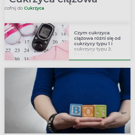
cofnij do
Cukrzyca
Rozwiń podmenu
Czym cukrzyca
ciążowa różni się od
cukrzycy typu 1 i
cukrzycy typu 2.
Poznaj 5
najważniejszych
różnic