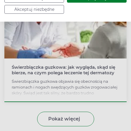
Akceptuj niezbędne
Świerzbiączka guzkowa: jak wygląda, skąd się
bierze, na czym polega leczenie tej dermatozy
Świerzbiączka guzkowa objawia się obecnością na
ramionach i nogach swędzących guzków zrogowaciałej
skóry. Świąd jest tak silny, że bardzo trudno
powstrzymać się od drapania, co z kolei powoduje rany i
utrudnia gojenie. Jak można złagodzić to swędzenie?
Pokaż więcej