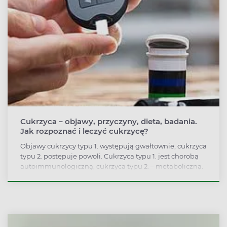
Cukrzyca – objawy, przyczyny, dieta, badania.
Jak rozpoznać i leczyć cukrzycę?
Objawy cukrzycy typu 1. występują gwałtownie, cukrzyca
typu 2. postępuje powoli. Cukrzyca typu 1. jest chorobą
autoimmunologiczną, cukrzyca typu 2. – metaboliczną.
Leczenie jest zależne od typu cukrzycy, może
obejmować podawanie insuliny, doustnych leków
przeciwcukrzycowych. W każdym przypadku trzeba
zmienić tryb życia: wprowadzić odpowiednią dietę i
dobraną aktywność fizyczną.