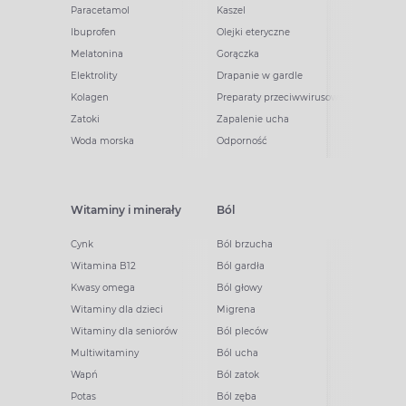
Paracetamol
Kaszel
Ibuprofen
Olejki eteryczne
Melatonina
Gorączka
Elektrolity
Drapanie w gardle
Kolagen
Preparaty przeciwwirusowe
Zatoki
Zapalenie ucha
Woda morska
Odporność
Witaminy i minerały
Ból
Cynk
Ból brzucha
Witamina B12
Ból gardła
Kwasy omega
Ból głowy
Witaminy dla dzieci
Migrena
Witaminy dla seniorów
Ból pleców
Multiwitaminy
Ból ucha
Wapń
Ból zatok
Potas
Ból zęba