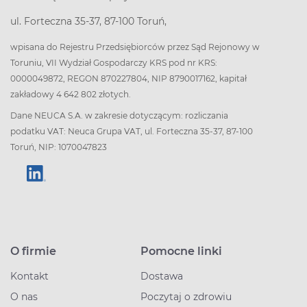
ul. Forteczna 35-37, 87-100 Toruń,
wpisana do Rejestru Przedsiębiorców przez Sąd Rejonowy w
Toruniu, VII Wydział Gospodarczy KRS pod nr KRS:
0000049872, REGON 870227804, NIP 8790017162, kapitał
zakładowy 4 642 802 złotych.
Dane NEUCA S.A. w zakresie dotyczącym: rozliczania
podatku VAT: Neuca Grupa VAT, ul. Forteczna 35-37, 87-100
Toruń, NIP: 1070047823
O firmie
Pomocne linki
Kontakt
Dostawa
O nas
Poczytaj o zdrowiu