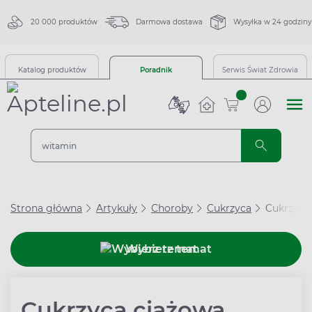
20 000 produktów
Darmowa dostawa
Wysyłka w 24 godziny
Katalog produktów
Poradnik
Serwis Świat Zdrowia
sztuk
Strona główna
Artykuły
Choroby
Cukrzyca
Cukrzyca
Wybierz temat
Cukrzyca ciążowa