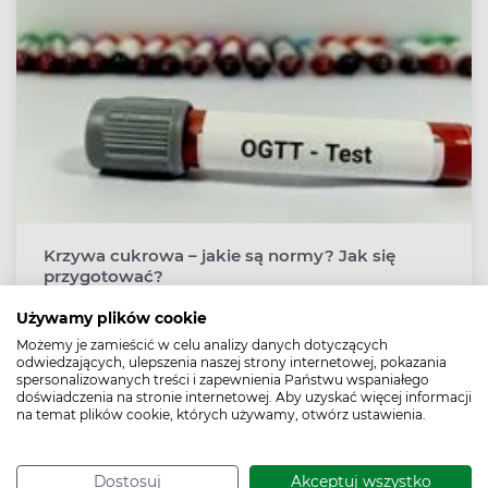
Krzywa cukrowa – jakie są normy? Jak się
przygotować?
Krzywa cukrowa, zwana także doustnym testem
Używamy plików cookie
obciążenia glukozą, krzywą glikemiczną, testem OGTT,
Możemy je zamieścić w celu analizy danych dotyczących
to proste badanie laboratoryjne, polegające na
odwiedzających, ulepszenia naszej strony internetowej, pokazania
trzykrotnym określeniu poziomu cukru we krwi.
spersonalizowanych treści i zapewnienia Państwu wspaniałego
Wykonuje się je między innymi u osób z podejrzeniem
doświadczenia na stronie internetowej. Aby uzyskać więcej informacji
na temat plików cookie, których używamy, otwórz ustawienia.
cukrzycy ciążowej lub cukrzycy typu 2, by określić
poziom tolerancji glukozy. Jak się przygotować do
badania? Jakie są normy i jak interpretować wyniki
Dostosuj
Akceptuj wszystko
krzywej cukrowej?