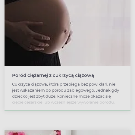
Poród ciężarnej z cukrzycą ciążową
Cukrzyca ciążowa, która przebiega bez powikłań, nie
jest wskazaniem do porodu zabiegowego. Jednak gdy
dziecko jest zbyt duże, konieczne może okazać się
cięcie cesarskie lub wcześniejsze wywołanie porodu.