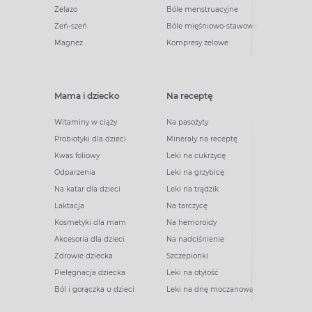
Żelazo
Bóle menstruacyjne
Żeń-szeń
Bóle mięśniowo-stawowe
Magnez
Kompresy żelowe
Mama i dziecko
Na receptę
Witaminy w ciąży
Na pasożyty
Probiotyki dla dzieci
Minerały na receptę
Kwas foliowy
Leki na cukrzycę
Odparzenia
Leki na grzybicę
Na katar dla dzieci
Leki na trądzik
Laktacja
Na tarczycę
Kosmetyki dla mam
Na hemoroidy
Akcesoria dla dzieci
Na nadciśnienie
Zdrowie dziecka
Szczepionki
Pielęgnacja dziecka
Leki na otyłość
Ból i gorączka u dzieci
Leki na dnę moczanową