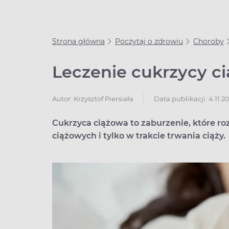
Strona główna
Poczytaj o zdrowiu
Choroby
Leczenie cukrzycy c
Data publikacji: 4.11.2
Autor:
Krzysztof Piersiała
Cukrzyca ciążowa to zaburzenie, które ro
ciążowych i tylko w trakcie trwania ciąży.