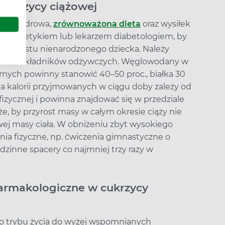
 cukrzycy ciążowej
ych są zdrowa,
zrównoważona dieta
oraz wysiłek
 z dietetykiem lub lekarzem diabetologiem, by
 i wzrostu nienarodzonego dziecka. Należy
lansu składników odżywczych. Węglowodany w
arnych powinny stanowić 40–50 proc., białka 30
zba kalorii przyjmowanych w ciągu doby zależy od
fizycznej i powinna znajdować się w przedziale
e, by przyrost masy w całym okresie ciąży nie
wej masy ciała. W obniżeniu zbyt wysokiego
ia fizyczne, np. ćwiczenia gimnastyczne o
inne spacery co najmniej trzy razy w
farmakologiczne w cukrzycy
o trybu życia do wyżej wspomnianych