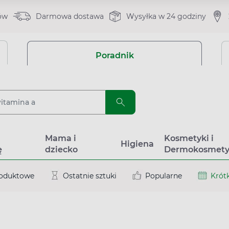
ów
Darmowa dostawa
Wysyłka w 24 godziny
Poradnik
a
Mama i
Kosmetyki i
Higiena
ę
dziecko
Dermokosmety
roduktowe
Ostatnie sztuki
Popularne
Krótk