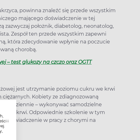
ukrzyca, powinna znaleźć się przede wszystkim
niczego mającego doświadczenie w tej
ą zazwyczaj położnik, diabetolog, neonatolog,
lista. Zespół ten przede wszystkim zapewni
ną, która zdecydowanie wpłynie na poczucie
owaną chorobą.
ej – test glukozy na czczo oraz OGTT
żowej jest utrzymanie poziomu cukru we krwi
ch ciężarnych. Kobiety ze zdiagnozowaną
4 razy dziennie – wykonywać samodzielne
kru we krwi. Odpowiednie szkolenie w tym
h,
ca doświadczenie w pracy z chorymi na
ści i
ej.
y,