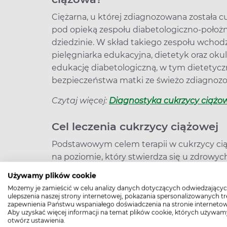
Ciężarna, u której zdiagnozowana została c
pod opieką zespołu diabetologiczno-położ
dziedzinie. W skład takiego zespołu wchodz
pielęgniarka edukacyjna, dietetyk oraz oku
edukację diabetologiczną, w tym dietetycz
bezpieczeństwa matki ze świeżo zdiagnoz
Czytaj więcej:
Diagnostyka cukrzycy ciążow
Cel leczenia cukrzycy ciążowej
Podstawowym celem terapii w cukrzycy cią
na poziomie, który stwierdza się u zdrowy
cukrzycą ciążową muszą regularnie – min. 
Używamy plików cookie
pomiary glikemii, tzn. pomiary poziomu cu
Możemy je zamieścić w celu analizy danych dotyczących odwiedzającyc
zakresie może zapewnić pielęgniarka mają
ulepszenia naszej strony internetowej, pokazania spersonalizowanych tre
zapewnienia Państwu wspaniałego doświadczenia na stronie internetow
cukrzycę.
Aby uzyskać więcej informacji na temat plików cookie, których używam
otwórz ustawienia.