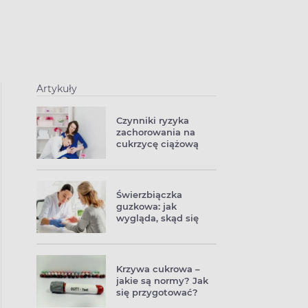
Artykuły
Czynniki ryzyka
zachorowania na
cukrzycę ciążową
Świerzbiączka
guzkowa: jak
wygląda, skąd się
bierze, na czym
polega leczenie tej
dermatozy
Krzywa cukrowa –
jakie są normy? Jak
się przygotować?