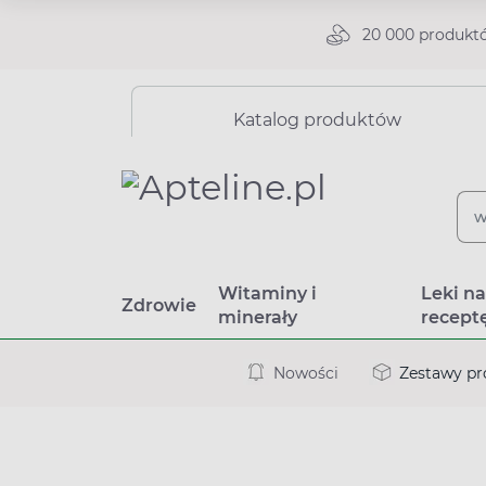
20 000 produkt
Katalog produktów
Witaminy i
Leki n
Zdrowie
minerały
recept
Nowości
Zestawy p