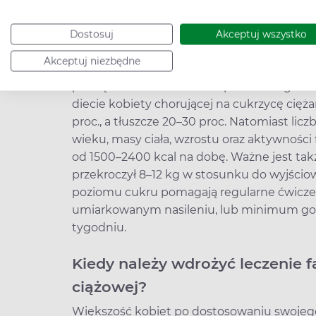
Zdrowy tryb życia jako leczenie
Głównymi filarami terapii cukrzycy ciężarn
Dostosuj
Akceptuj wszystko
fizyczny. Dieta powinna być skonsultowana
Akceptuj niezbędne
zapewnić jak najlepsze warunki dla rozwoju
pamiętać o zachowaniu odpowiedniego bi
diecie kobiety chorującej na cukrzycę cięż
proc., a tłuszcze 20–30 proc. Natomiast lic
wieku, masy ciała, wzrostu oraz aktywności 
od 1500–2400 kcal na dobę. Ważne jest takż
przekroczył 8–12 kg w stosunku do wyjścio
poziomu cukru pomagają regularne ćwiczen
umiarkowanym nasileniu, lub minimum godz
tygodniu.
Kiedy należy wdrożyć leczenie 
ciążowej?
Większość kobiet po dostosowaniu swojeg