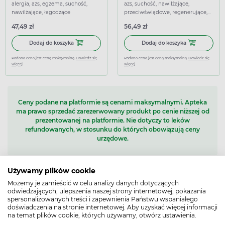
ciała, 75 ml
ml
alergia, azs, egzema, suchość,
azs, suchość, nawilżające,
nawilżające, łagodzące
przeciwświądowe, regenerujące,
łagodzące
47,49 zł
56,49 zł
Dodaj do koszyka Cutis mini derm Egzema, krem kojący do 
Dodaj do koszy
Dodaj do koszyka
Dodaj do koszyka
Podana cena jest ceną maksymalną.
Dowiedz się
Podana cena jest ceną maksymalną.
Dowiedz się
więcej
więcej
Ceny podane na platformie są cenami maksymalnymi. Apteka
ma prawo sprzedać zarezerwowany produkt po cenie niższej od
prezentowanej na platformie. Nie dotyczy to leków
refundowanych, w stosunku do których obowiązują ceny
urzędowe.
Używamy plików cookie
1 - 36
z 47 produktów
Możemy je zamieścić w celu analizy danych dotyczących
1
2
odwiedzających, ulepszenia naszej strony internetowej, pokazania
spersonalizowanych treści i zapewnienia Państwu wspaniałego
doświadczenia na stronie internetowej. Aby uzyskać więcej informacji
na temat plików cookie, których używamy, otwórz ustawienia.