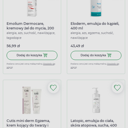
Emolium Dermocare,
Eloderm, emulsja do kąpieli,
kremowy żel do mycia, 200
400 ml
ml
alergia, azs, suchość, nawilżające,
alergia, azs, egzema, suchość,
łagodzące
nawilżające
56,99 zł
43,49 zł
Dodaj do koszyka Emolium Dermocare, kremowy żel do m
Dodaj do koszy
Dodaj do koszyka
Dodaj do koszyka
Podana cena jest ceną maksymalną.
Dowiedz się
Podana cena jest ceną maksymalną.
Dowiedz się
więcej
więcej
Cutis mini derm Egzema,
Latopic, emulsja do ciała,
krem kojący do twarzy i
skóra atopowa, sucha, 400