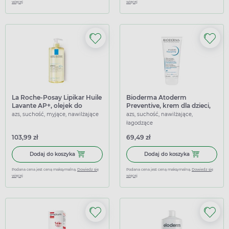
więcej
więcej
La Roche-Posay Lipikar Huile
Bioderma Atoderm
Lavante AP+, olejek do
Preventive, krem dla dzieci,
mycia, 750 ml
200 ml
azs, suchość, myjące, nawilżające
azs, suchość, nawilżające,
łagodzące
103,99 zł
69,49 zł
Dodaj do koszyka La Roche-Posay Lipikar Huile Lavante AP
Dodaj do kosz
Dodaj do koszyka
Dodaj do koszyka
Podana cena jest ceną maksymalną.
Dowiedz się
Podana cena jest ceną maksymalną.
Dowiedz się
więcej
więcej