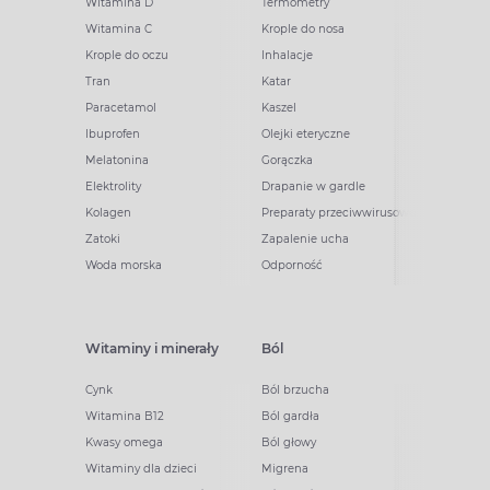
Witamina D
Termometry
Witamina C
Krople do nosa
Krople do oczu
Inhalacje
Tran
Katar
Paracetamol
Kaszel
Ibuprofen
Olejki eteryczne
Melatonina
Gorączka
Elektrolity
Drapanie w gardle
Kolagen
Preparaty przeciwwirusowe
Zatoki
Zapalenie ucha
Woda morska
Odporność
Witaminy i minerały
Ból
Cynk
Ból brzucha
Witamina B12
Ból gardła
Kwasy omega
Ból głowy
Witaminy dla dzieci
Migrena