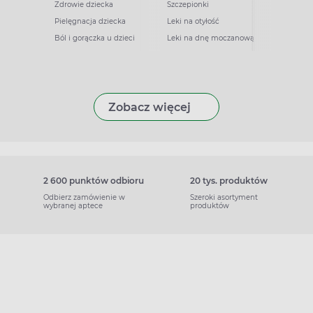
Zdrowie dziecka
Szczepionki
Pielęgnacja dziecka
Leki na otyłość
Ból i gorączka u dzieci
Leki na dnę moczanową
Zobacz więcej
2 600 punktów odbioru
20 tys. produktów
Odbierz zamówienie w
Szeroki asortyment
wybranej aptece
produktów