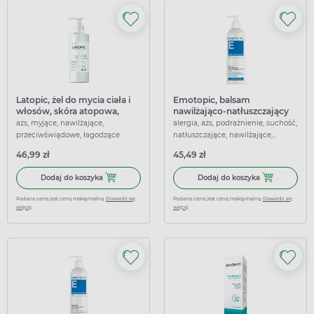
Latopic, żel do mycia ciała i
Emotopic, balsam
włosów, skóra atopowa,
nawilżająco-natłuszczający
sucha, 400 ml
do codziennego stosowania,
azs, myjące, nawilżające,
alergia, azs, podrażnienie, suchość,
400 ml
przeciwświądowe, łagodzące
natłuszczające, nawilżające,
przeciwświądowe
46,99 zł
45,49 zł
Dodaj do koszyka Latopic, żel do mycia ciała i włosów, sk
Dodaj do kosz
Dodaj do koszyka
Dodaj do koszyka
Podana cena jest ceną maksymalną.
Dowiedz się
Podana cena jest ceną maksymalną.
Dowiedz się
więcej
więcej