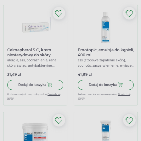
Calmapherol S.C, krem
Emotopic, emulsja do kąpieli,
niesterydowy do skóry
400 ml
podrażnionej, 20 g
alergia, azs, podrażnienie, rana
azs (atopowe zapalenie skóry),
skóry, świąd, antybakteryjne,
suchość, zaczerwienienie, myjące,
nawilżające, przeciwzapalne,
nawilżające, odżywcze
31,49 zł
41,99 zł
łagodzące
Dodaj do koszyka Calmapherol S.C, krem niesterydowy do 
Dodaj do koszy
Dodaj do koszyka
Dodaj do koszyka
Podana cena jest ceną maksymalną.
Dowiedz się
Podana cena jest ceną maksymalną.
Dowiedz się
więcej
więcej