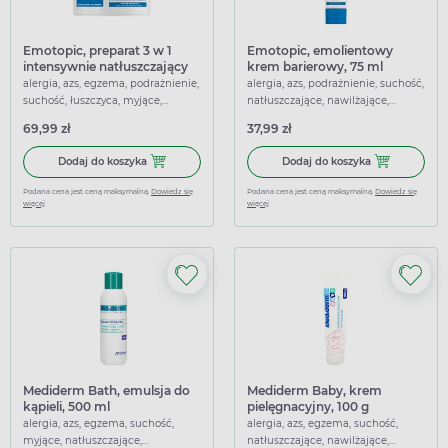
Emotopic, preparat 3 w 1
Emotopic, emolientowy
intensywnie natłuszczający
krem barierowy, 75 ml
do ciała, 500 ml
alergia, azs, egzema, podrażnienie,
alergia, azs, podrażnienie, suchość,
suchość, łuszczyca, myjące,
natłuszczające, nawilżające,
natłuszczające, wzmacniające,
ochronne, łagodzące
69,99 zł
37,99 zł
łagodzące
Dodaj do koszyka Emotopic, preparat 3 w 1 intensywnie na
Dodaj do kosz
Dodaj do koszyka
Dodaj do koszyka
Podana cena jest ceną maksymalną.
Dowiedz się
Podana cena jest ceną maksymalną.
Dowiedz się
więcej
więcej
Mediderm Bath, emulsja do
Mediderm Baby, krem
kąpieli, 500 ml
pielęgnacyjny, 100 g
alergia, azs, egzema, suchość,
alergia, azs, egzema, suchość,
myjące, natłuszczające,
natłuszczające, nawilżające,