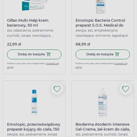
Oillan Multi-Help krem
Emotopic Bacteria Control
barierowy, 50 ml
preparat S.O.S. Medical do
twarzy i ciała, 30 ml
azs, odparzenia, podrażnienie,
alergia, azs, antybakteryjne,
suchość, świąd, nawilżające,
nawilżające, ochronne, łagodzące
ochronne, przeciwświądowe,
22,99 zł
68,99 zł
regenerujące, łagodzące
Dodaj do koszyka Oillan Multi-Help krem barierowy, 50 ml
Dodaj do koszy
Dodaj do koszyka
Dodaj do koszyka
Podana cena jest ceną maksymalną.
Dowiedz się
Podana cena jest ceną maksymalną.
Dowiedz się
więcej
więcej
Emotopic, przeciwświądowy
Bioderma Atoderm Intensive
preparat kojący do ciała, 150
Gel-Creme, żel-krem do ciała,
ml
500 ml
alergia, azs, podrażnienie, świąd,
azs, podrażnienie, suchość, świąd,