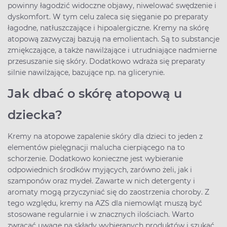
powinny łagodzić widoczne objawy, niwelować swędzenie i
dyskomfort. W tym celu zaleca się sięganie po preparaty
łagodne, natłuszczające i hipoalergiczne. Kremy na skórę
atopową zazwyczaj bazują na emolientach. Są to substancje
zmiękczające, a także nawilżające i utrudniające nadmierne
przesuszanie się skóry. Dodatkowo wdraża się preparaty
silnie nawilżające, bazujące np. na glicerynie.
Jak dbać o skórę atopową u
dziecka?
Kremy na atopowe zapalenie skóry dla dzieci to jeden z
elementów pielęgnacji malucha cierpiącego na to
schorzenie. Dodatkowo konieczne jest wybieranie
odpowiednich środków myjących, zarówno żeli, jak i
szamponów oraz mydeł. Zawarte w nich detergenty i
aromaty mogą przyczyniać się do zaostrzenia choroby. Z
tego względu, kremy na AZS dla niemowląt muszą być
stosowane regularnie i w znacznych ilościach. Warto
zwracać uwagę na składy wybieranych produktów i szukać