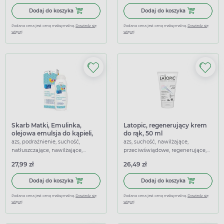
Dodaj do koszyka Mediderm, emulsja pod prysznic, 250 m
Dodaj do kosz
Dodaj do koszyka
Dodaj do koszyka
Podana cena jest ceną maksymalną.
Dowiedz się
Podana cena jest ceną maksymalną.
Dowiedz się
więcej
więcej
Skarb Matki, Emulinka,
Latopic, regenerujący krem
olejowa emulsja do kąpieli,
do rąk, 50 ml
250 ml
azs, podrażnienie, suchość,
azs, suchość, nawilżające,
natłuszczające, nawilżające,
przeciwświądowe, regenerujące,
łagodzące
łagodzące
27,99 zł
26,49 zł
Dodaj do koszyka Skarb Matki, Emulinka, olejowa emulsja 
Dodaj do koszy
Dodaj do koszyka
Dodaj do koszyka
Podana cena jest ceną maksymalną.
Dowiedz się
Podana cena jest ceną maksymalną.
Dowiedz się
więcej
więcej