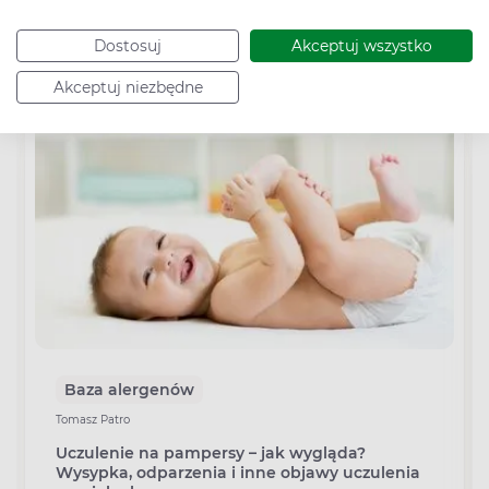
Sprawdź rekomendowane poradniki
Dostosuj
Akceptuj wszystko
Akceptuj niezbędne
Baza alergenów
Tomasz Patro
Uczulenie na pampersy – jak wygląda?
Wysypka, odparzenia i inne objawy uczulenia