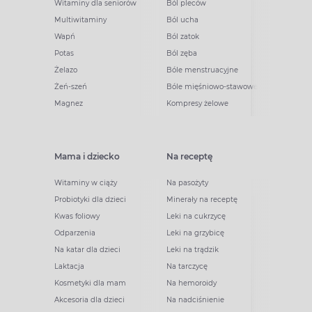
Witaminy dla seniorów
Ból pleców
Multiwitaminy
Ból ucha
Wapń
Ból zatok
Potas
Ból zęba
Żelazo
Bóle menstruacyjne
Żeń-szeń
Bóle mięśniowo-stawowe
Magnez
Kompresy żelowe
Mama i dziecko
Na receptę
Witaminy w ciąży
Na pasożyty
Probiotyki dla dzieci
Minerały na receptę
Kwas foliowy
Leki na cukrzycę
Odparzenia
Leki na grzybicę
Na katar dla dzieci
Leki na trądzik
Laktacja
Na tarczycę
Kosmetyki dla mam
Na hemoroidy
Akcesoria dla dzieci
Na nadciśnienie