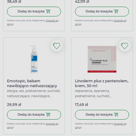
38,49 zł
42,99 zł
Dodaj do koszyka Emotopic, specjalny krem natłuszczający 
Dodaj do koszy
Dodaj do koszyka
Dodaj do koszyka
Podana cena jest ceną maksymalną.
Dowiedz się
Podana cena jest ceną maksymalną.
Dowiedz się
więcej
więcej
Emotopic, balsam
Linoderm plus z pantenolem,
nawilżająco-natłuszczający
krem, 50 ml
do codziennego stosowania,
alergia, azs, podrażnienie, suchość,
odparzenia, oparzenia,
190 ml
natłuszczające, nawilżające,
podrażnienie, suchość,
przeciwświądowe
natłuszczające, nawilżające,
29,99 zł
17,49 zł
ochronne, łagodzące
Dodaj do koszyka Emotopic, balsam nawilżająco-natłuszcz
Dodaj do kosz
Dodaj do koszyka
Dodaj do koszyka
Podana cena jest ceną maksymalną.
Dowiedz się
Podana cena jest ceną maksymalną.
Dowiedz się
więcej
więcej