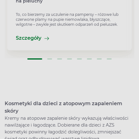
na pieluchy
To, co bierzemy za uczulenie na pampersy – różowe lub
czerwone plamy na pupie niemowlaka, błyszczące,
wilgotne – zwykle jest skutkiem odparzeń od pieluszek.
Szczegóły
Kosmetyki dla dzieci z atopowym zapaleniem
skóry
Kremy na atopowe zapalenie skóry wykazują właściwości
nawilżające i łagodzące. Dobierane dla dzieci z AZS
kosmetyki powinny łagodzić dolegliwości, zmniejszać
świąd oraz odbudowywać warstwę lipidową.