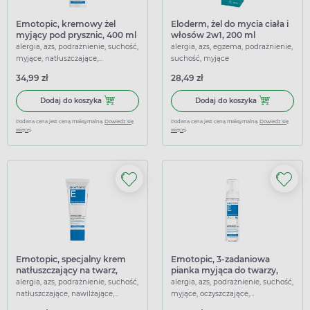
Emotopic, kremowy żel
Eloderm, żel do mycia ciała i
myjący pod prysznic, 400 ml
włosów 2w1, 200 ml
alergia, azs, podrażnienie, suchość,
alergia, azs, egzema, podrażnienie,
myjące, natłuszczające,
suchość, myjące
nawilżające, oczyszczające,
34,99 zł
28,49 zł
przeciwświądowe, łagodzące
Dodaj do koszyka Emotopic, kremowy żel myjący pod prys
Dodaj do koszy
Dodaj do koszyka
Dodaj do koszyka
Podana cena jest ceną maksymalną.
Dowiedz się
Podana cena jest ceną maksymalną.
Dowiedz się
więcej
więcej
Emotopic, specjalny krem
Emotopic, 3-zadaniowa
natłuszczający na twarz,
pianka myjąca do twarzy,
powieki i ciało, 75 ml
ciała i włosów, 200 ml
alergia, azs, podrażnienie, suchość,
alergia, azs, podrażnienie, suchość,
natłuszczające, nawilżające,
myjące, oczyszczające,
przeciwświądowe, łagodzące
przeciwświądowe, łagodzące