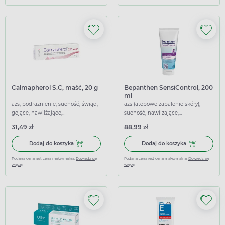
Calmapherol S.C, maść, 20 g
Bepanthen SensiControl, 200
ml
azs, podrażnienie, suchość, świąd,
azs (atopowe zapalenie skóry),
gojące, nawilżające,
suchość, nawilżające,
przeciwwirusowe, łagodzące
regenerujące, łagodzące
31,49 zł
88,99 zł
Dodaj do koszyka Calmapherol S.C, maść, 20 g
Dodaj do kosz
Dodaj do koszyka
Dodaj do koszyka
Podana cena jest ceną maksymalną.
Dowiedz się
Podana cena jest ceną maksymalną.
Dowiedz się
więcej
więcej