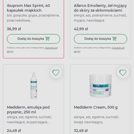
Ibuprom Max Sprint, 40
Allerco Emolienty, żel myjący
kapsułek miękkich
do skóry ze skłonnościami
do podrażnień i alergii, 200
ból, gorączka, grypa, przeziębienie,
alergia, azs, podrażnienie, suchość,
ml
przeciwbólowe,
myjące, nawilżające
przeciwgorączkowe
36,99 zł
42,99 zł
Dodaj do koszyka Ibuprom Max Sprint, 40 kapsułek miękk
Dodaj do koszy
Dodaj do koszyka
Dodaj do koszyka
Podana cena jest ceną maksymalną.
Dowiedz się
Podana cena jest ceną maksymalną.
Dowiedz się
więcej
więcej
Mediderm, emulsja pod
Mediderm Cream, 500 g
prysznic, 250 ml
alergia, azs, egzema, suchość,
alergia, azs, egzema, suchość,
nawilżające, oczyszczające,
świąd, nawilżające,
łagodzące
przeciwświądowe, łagodzące
24,49 zł
32,49 zł