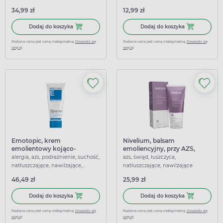
nawilżające, łagodzące
łagodzące
34,99 zł
12,99 zł
Dodaj do koszyka Mediderm Bath, emulsja do kąpieli, 500
Dodaj do kosz
Dodaj do koszyka
Dodaj do koszyka
Podana cena jest ceną maksymalną.
Dowiedz się
Podana cena jest ceną maksymalną.
Dowiedz się
więcej
więcej
Emotopic, krem
Nivelium, balsam
emolientowy kojąco-
emoliencyjny, przy AZS,
zmiękczający do ciała, 200
łuszczycy, 180 ml
alergia, azs, podrażnienie, suchość,
azs, świąd, łuszczyca,
ml
natłuszczające, nawilżające,
natłuszczające, nawilżające
łagodzące
46,49 zł
25,99 zł
Dodaj do koszyka Emotopic, krem emolientowy kojąco-zmi
Dodaj do koszy
Dodaj do koszyka
Dodaj do koszyka
Podana cena jest ceną maksymalną.
Dowiedz się
Podana cena jest ceną maksymalną.
Dowiedz się
więcej
więcej