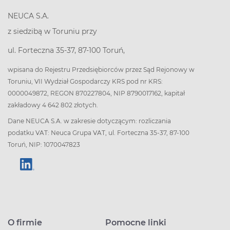
NEUCA S.A.
z siedzibą w Toruniu przy
ul. Forteczna 35-37, 87-100 Toruń,
wpisana do Rejestru Przedsiębiorców przez Sąd Rejonowy w
Toruniu, VII Wydział Gospodarczy KRS pod nr KRS:
0000049872, REGON 870227804, NIP 8790017162, kapitał
zakładowy 4 642 802 złotych.
Dane NEUCA S.A. w zakresie dotyczącym: rozliczania
podatku VAT: Neuca Grupa VAT, ul. Forteczna 35-37, 87-100
Toruń, NIP: 1070047823
O firmie
Pomocne linki