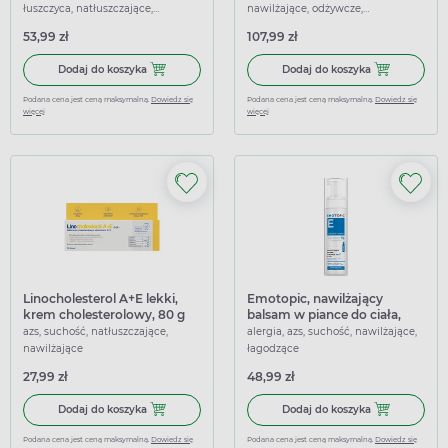
łuszczyca, natłuszczające,
nawilżające, odżywcze,
nawilżające, przeciwświądowe,
przeciwświądowe, wzmacniające,
53,99 zł
107,99 zł
łagodzące
łagodzące
Dodaj do koszyka Emotopic, przeciwświądowy preparat koj
Dodaj do kosz
Dodaj do koszyka
Dodaj do koszyka
Podana cena jest ceną maksymalną.
Dowiedz się
Podana cena jest ceną maksymalną.
Dowiedz się
więcej
więcej
Linocholesterol A+E lekki,
Emotopic, nawilżający
krem cholesterolowy, 80 g
balsam w piance do ciała,
200 ml
azs, suchość, natłuszczające,
alergia, azs, suchość, nawilżające,
nawilżające
łagodzące
27,99 zł
48,99 zł
Dodaj do koszyka Linocholesterol A+E lekki, krem choleste
Dodaj do kosz
Dodaj do koszyka
Dodaj do koszyka
Podana cena jest ceną maksymalną.
Dowiedz się
Podana cena jest ceną maksymalną.
Dowiedz się