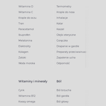
Witamina D
Termometry
Witamina C
Krople do nosa
Krople do oczu
Inhalacje
Tran
Katar
Paracetamol
Kaszel
Ibuprofen
Olejki eteryczne
Melatonina
Gorączka
Elektrolity
Drapanie w gardle
Kolagen
Preparaty przeciwwirusowe
Zatoki
Zapalenie ucha
Woda morska
Odporność
Witaminy i minerały
Ból
Cynk
Ból brzucha
Witamina B12
Ból gardła
Kwasy omega
Ból głowy