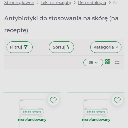
Strona główna
Leki na receptę
Dermatologia
Antybio
Antybiotyki do stosowania na skórę (na
receptę)
Filtruj
Sortuj
Kategoria
36
nierefundowany
nierefundowany