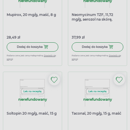
nierefundowany
nierefundowany
Mupirox, 20 mg/g, maść, 8 g
Neomycinum TZF, 11,72
mg/g, aerozol na skórę,
zawiesina 32 g
28,49 zł
37,99 zł
Dodaj do koszyka Mupirox, 20 mg/g, maść, 8 g
Dodaj do koszy
Dodaj do koszyka
Dodaj do koszyka
Podana cena jest ceną maksymalną.
Dowiedz się
Podana cena jest ceną maksymalną.
Dowiedz się
więcej
więcej
nierefundowany
nierefundowany
Soltopin 20 mg/g, maść, 15 g
Taconal, 20 mg/g, 15 g, maść