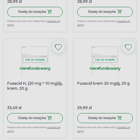
28,99 zł
28,99 zł
Dodaj do koszyka Fucidin 20 mg/g, maść, 15 g (Import ró
Dodaj do koszy
Dodaj do koszyka
Dodaj do koszyka
Podana cena jest ceną maksymalną.
Dowiedz się
Podana cena jest ceną maksymalną.
Dowiedz się
więcej
więcej
nierefundowany
nierefundowany
Fusacid H, (20 mg + 10 mg)/g,
Fusacid krem 20 mg/g, 20 g
krem, 20 g
33,49 zł
29,99 zł
Dodaj do koszyka Fusacid H, (20 mg + 10 mg)/g, krem, 20 
Dodaj do kosz
Dodaj do koszyka
Dodaj do koszyka
Podana cena jest ceną maksymalną.
Dowiedz się
Podana cena jest ceną maksymalną.
Dowiedz się
więcej
więcej