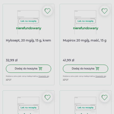
nierefundowany
nierefundowany
Hylosept, 20 mg/g, 15 g, krem
Mupirox 20 mg/g, maść, 15 g
32,99 zł
41,99 zł
Dodaj do koszyka Hylosept, 20 mg/g, 15 g, krem
Dodaj do kosz
Dodaj do koszyka
Dodaj do koszyka
Podana cena jest ceną maksymalną.
Dowiedz się
Podana cena jest ceną maksymalną.
Dowiedz się
więcej
więcej