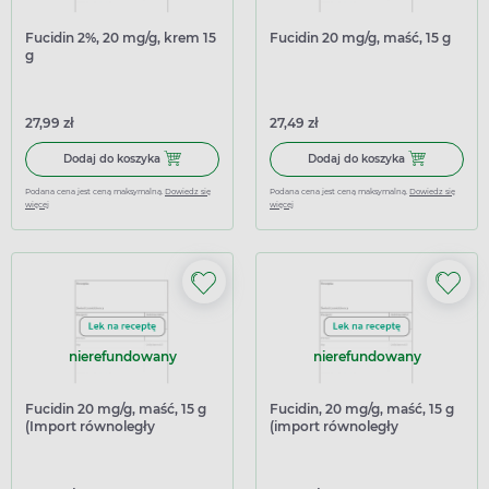
Fucidin 2%, 20 mg/g, krem 15
Fucidin 20 mg/g, maść, 15 g
g
27,99 zł
27,49 zł
Dodaj do koszyka Fucidin 2%, 20 mg/g, krem 15 g
Dodaj do koszy
Dodaj do koszyka
Dodaj do koszyka
Podana cena jest ceną maksymalną.
Dowiedz się
Podana cena jest ceną maksymalną.
Dowiedz się
więcej
więcej
nierefundowany
nierefundowany
Fucidin 20 mg/g, maść, 15 g
Fucidin, 20 mg/g, maść, 15 g
(Import równoległy
(import równoległy
Inpharm)
InPharm)