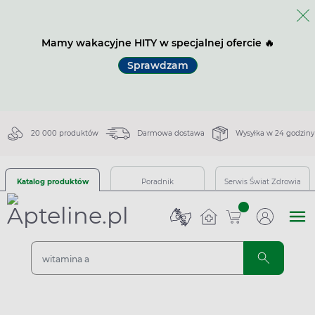
Mamy wakacyjne HITY w specjalnej ofercie 🔥
Sprawdzam
20 000 produktów
Darmowa dostawa
Wysyłka w 24 godziny
Katalog produktów
Poradnik
Serwis Świat Zdrowia
sztuk