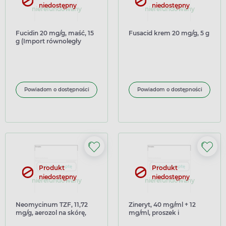
niedostępny
niedostępny
nierefundowany
nierefundowany
Fucidin 20 mg/g, maść, 15
Fusacid krem 20 mg/g, 5 g
g (Import równoległy
Delfarma)
Powiadom o dostępności
Powiadom o dostępności
Produkt
Produkt
niedostępny
niedostępny
nierefundowany
nierefundowany
Neomycinum TZF, 11,72
Zineryt, 40 mg/ml + 12
mg/g, aerozol na skórę,
mg/ml, proszek i
zawiesina 16 g
rozpuszczalnik do