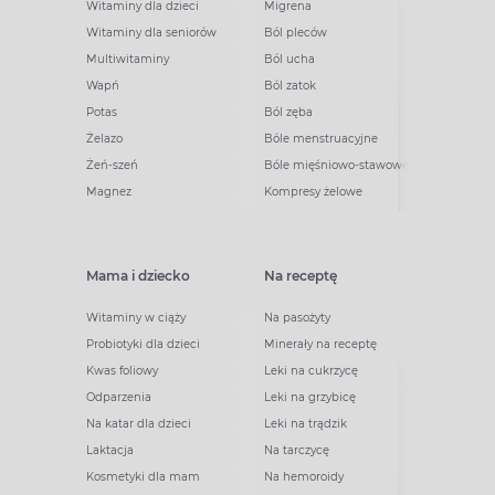
Witaminy dla dzieci
Migrena
Witaminy dla seniorów
Ból pleców
Multiwitaminy
Ból ucha
Wapń
Ból zatok
Potas
Ból zęba
Żelazo
Bóle menstruacyjne
Żeń-szeń
Bóle mięśniowo-stawowe
Magnez
Kompresy żelowe
Mama i dziecko
Na receptę
Witaminy w ciąży
Na pasożyty
Probiotyki dla dzieci
Minerały na receptę
Kwas foliowy
Leki na cukrzycę
Odparzenia
Leki na grzybicę
Na katar dla dzieci
Leki na trądzik
Laktacja
Na tarczycę
Kosmetyki dla mam
Na hemoroidy