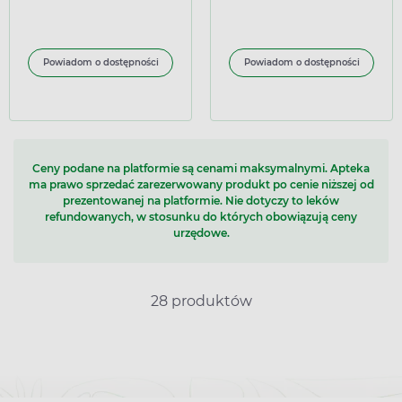
sporządzania roztworu na
skórę, 30 ml (import
równoległy Delfarma)
Powiadom o dostępności
Powiadom o dostępności
Ceny podane na platformie są cenami maksymalnymi. Apteka
ma prawo sprzedać zarezerwowany produkt po cenie niższej od
prezentowanej na platformie. Nie dotyczy to leków
refundowanych, w stosunku do których obowiązują ceny
urzędowe.
28 produktów