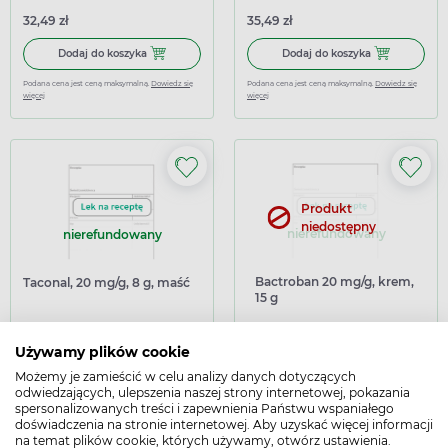
32,49 zł
35,49 zł
Dodaj do koszyka Soltopin 20 mg/g, maść, 15 g
Dodaj do koszy
Dodaj do koszyka
Dodaj do koszyka
Podana cena jest ceną maksymalną.
Dowiedz się
Podana cena jest ceną maksymalną.
Dowiedz się
więcej
więcej
Produkt
niedostępny
nierefundowany
nierefundowany
Bactroban 20 mg/g, krem,
Taconal, 20 mg/g, 8 g, maść
15 g
Używamy plików cookie
25,99 zł
Możemy je zamieścić w celu analizy danych dotyczących
odwiedzających, ulepszenia naszej strony internetowej, pokazania
Dodaj do koszyka Taconal, 20 mg/g, 8 g, maść
Dodaj do koszyka
Powiadom o dostępności
spersonalizowanych treści i zapewnienia Państwu wspaniałego
doświadczenia na stronie internetowej. Aby uzyskać więcej informacji
Podana cena jest ceną maksymalną.
Dowiedz się
więcej
na temat plików cookie, których używamy, otwórz ustawienia.