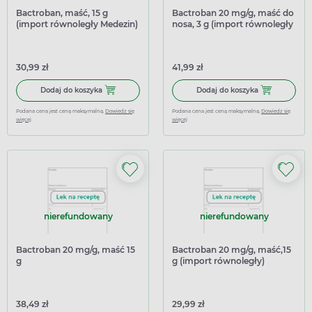
Bactroban, maść, 15 g
Bactroban 20 mg/g, maść do
(import równoległy Medezin)
nosa, 3 g (import równoległy
Delfarma)
30,99 zł
41,99 zł
Dodaj do koszyka Bactroban, maść, 15 g (import równoleg
Dodaj do kosz
Dodaj do koszyka
Dodaj do koszyka
Podana cena jest ceną maksymalną.
Dowiedz się
Podana cena jest ceną maksymalną.
Dowiedz się
więcej
więcej
nierefundowany
nierefundowany
Bactroban 20 mg/g, maść 15
Bactroban 20 mg/g, maść,15
g
g (import równoległy)
38,49 zł
29,99 zł