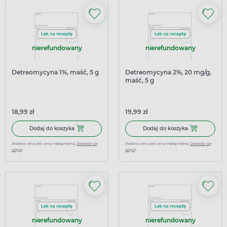
nierefundowany
nierefundowany
Detreomycyna 1%, maść, 5 g
Detreomycyna 2%, 20 mg/g,
maść, 5 g
18,99 zł
19,99 zł
Dodaj do koszyka Detreomycyna 1%, maść, 5 g
Dodaj do kosz
Dodaj do koszyka
Dodaj do koszyka
Podana cena jest ceną maksymalną.
Dowiedz się
Podana cena jest ceną maksymalną.
Dowiedz się
więcej
więcej
nierefundowany
nierefundowany