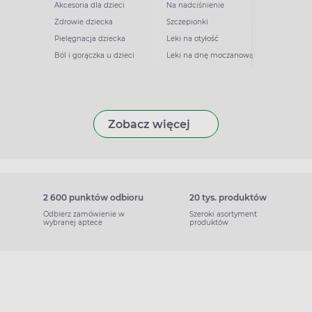
Akcesoria dla dzieci
Na nadciśnienie
Zdrowie dziecka
Szczepionki
Pielęgnacja dziecka
Leki na otyłość
Ból i gorączka u dzieci
Leki na dnę moczanową
Zobacz więcej
2 600 punktów odbioru
20 tys. produktów
Odbierz zamówienie w
Szeroki asortyment
wybranej aptece
produktów