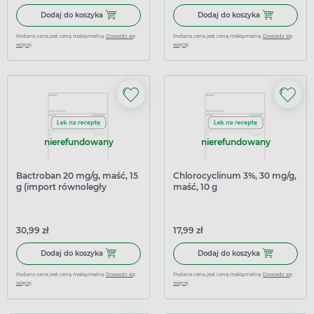
Dodaj do koszyka Bactroban 20 mg/g, maść 15 g
Dodaj do kosz
Dodaj do koszyka
Dodaj do koszyka
Podana cena jest ceną maksymalną.
Dowiedz się
Podana cena jest ceną maksymalną.
Dowiedz się
więcej
więcej
nierefundowany
nierefundowany
Bactroban 20 mg/g, maść, 15
Chlorocyclinum 3%, 30 mg/g,
g (import równoległy
maść, 10 g
Pharmapoint)
30,99 zł
17,99 zł
Dodaj do koszyka Bactroban 20 mg/g, maść, 15 g (import
Dodaj do kosz
Dodaj do koszyka
Dodaj do koszyka
Podana cena jest ceną maksymalną.
Dowiedz się
Podana cena jest ceną maksymalną.
Dowiedz się
więcej
więcej