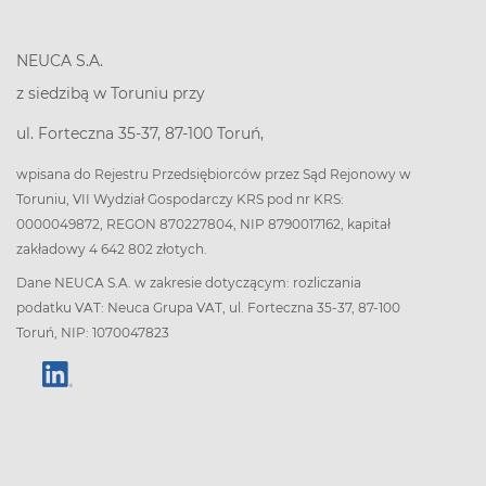
NEUCA S.A.
z siedzibą w Toruniu przy
ul. Forteczna 35-37, 87-100 Toruń,
wpisana do Rejestru Przedsiębiorców przez Sąd Rejonowy w
Toruniu, VII Wydział Gospodarczy KRS pod nr KRS:
0000049872, REGON 870227804, NIP 8790017162, kapitał
zakładowy 4 642 802 złotych.
Dane NEUCA S.A. w zakresie dotyczącym: rozliczania
podatku VAT: Neuca Grupa VAT, ul. Forteczna 35-37, 87-100
Toruń, NIP: 1070047823