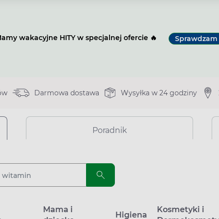
amy wakacyjne HITY w specjalnej ofercie 🔥
Sprawdzam
ów
Darmowa dostawa
Wysyłka w 24 godziny
Poradnik
a
Mama i
Kosmetyki i
Higiena