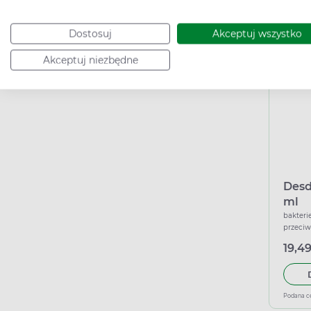
Dostosuj
Akceptuj wszystko
Podana c
Akceptuj niezbędne
Desd
ml
bakterie
przeciw
19,49
Podana c