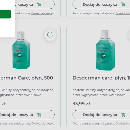
Dodaj do koszyka APTEO VACO Hygiene, płyn do 
Dodaj
Dodaj do koszyka
Dodaj do koszyka
ena jest ceną maksymalną.
Dowiedz się więcej
Podana cena jest ceną maksymalną.
Dowiedz się
erman Care, płyn, 500
Desderman care, płyn, 1
, wirusy, antybakteryjne, odkażające,
bakterie, wirusy, antybakteryjne, odkaż
grzybicze, przeciwwirusowe
przeciwgrzybicze, przeciwwirusowe
 zł
33,99 zł
Dodaj do koszyka Desderman Care, płyn, 500 ml
Dodaj
Dodaj do koszyka
Dodaj do koszyka
ena jest ceną maksymalną.
Dowiedz się więcej
Podana cena jest ceną maksymalną.
Dowiedz się