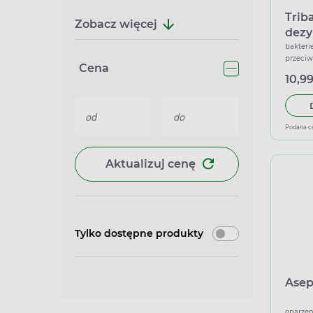
Triba
Zobacz więcej
dezy
bakterie
przeciw
Cena
10,99
Podana c
Aktualizuj cenę
Tylko dostępne produkty
Asep
oparzen