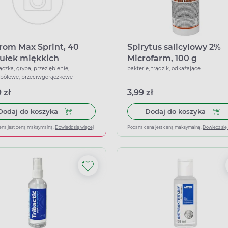
rom Max Sprint, 40
Spirytus salicylowy 2%
ułek miękkich
Microfarm, 100 g
ączka, grypa, przeziębienie,
bakterie, trądzik, odkażające
wbólowe, przeciwgorączkowe
 zł
3,99 zł
Dodaj do koszyka Ibuprom Max Sprint, 40 kapsu
Dodaj
Dodaj do koszyka
Dodaj do koszyka
ena jest ceną maksymalną.
Dowiedz się więcej
Podana cena jest ceną maksymalną.
Dowiedz się