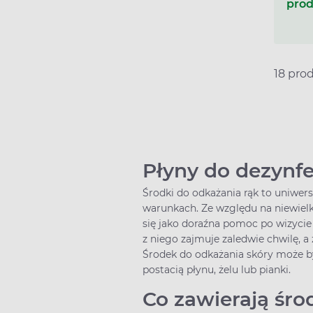
prod
18 pro
Płyny do dezynfek
Środki do odkażania rąk to uniwers
warunkach. Ze względu na niewielki
się jako doraźna pomoc po wizycie
z niego zajmuje zaledwie chwilę, 
Środek do odkażania skóry może by
postacią płynu, żelu lub pianki.
Co zawierają śro