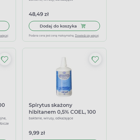
48,49 zł
 do koszyka Ahd 1000, spray, 250 ml
Dodaj do koszyka Ahd 1000, p
Dodaj do koszyka
 więcej
Podana cena jest ceną maksymalną.
Dowiedz się więcej
00
Spirytus skażony
hibitanem 0,5% COEL, 100
ml
jne,
bakterie, wirusy, odkażające
ybicze
9,99 zł