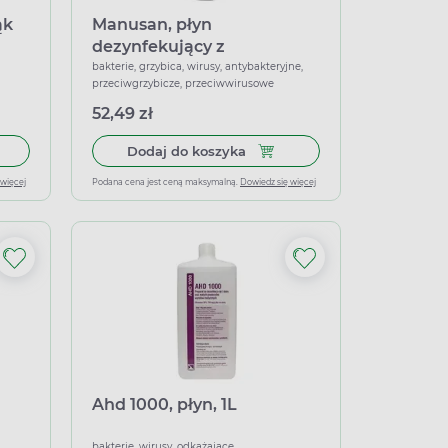
ąk
Manusan, płyn
dezynfekujący z
chlorheksydyną 4%, 500 ml
bakterie, grzybica, wirusy, antybakteryjne,
przeciwgrzybicze, przeciwwirusowe
z dozownikiem
52,49 zł
 100 ml
 do koszyka Antybakteryjny żel do rąk APTEO, 58 ml
Dodaj do koszyka Manusan, p
Dodaj do koszyka
 więcej
Podana cena jest ceną maksymalną.
Dowiedz się więcej
Ahd 1000, płyn, 1L
bakterie, wirusy, odkażające