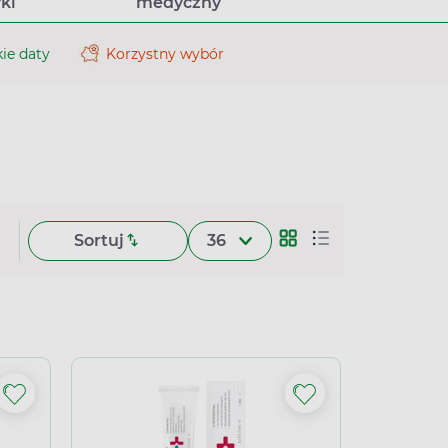
ki
medyczny
ie daty
Korzystny wybór
Sortuj
36