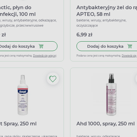
ctic, płyn do
Antybakteryjny żel do r
nfekcji, 100 ml
APTEO, 58 ml
, wirusy, antybakteryjne, odkażające,
bakterie, wirusy, antybakteryjne,
grzybicze, przeciwwirusowe
oczyszczające
 zł
6,99 zł
Dodaj do koszyka Tribactic, płyn do dezynfekcji,
Dodaj
Dodaj do koszyka
Dodaj do koszyka
ena jest ceną maksymalną.
Dowiedz się więcej
Podana cena jest ceną maksymalną.
Dowiedz się
t Spray, 250 ml
Ahd 1000, spray, 250 ml
ia, rana skóry, skaleczenie, ukąszenia
bakterie, wirusy, odkażające