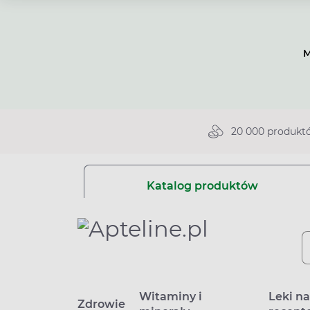
M
20 000 produkt
Katalog produktów
Witaminy i
Leki n
Zdrowie