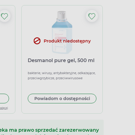
Produkt niedostępny
Desmanol pure gel, 500 ml
bakterie, wirusy, antybakteryjne, odkażające,
przeciwgrzybicze, przeciwwirusowe
 do koszyka Skinsept color, 1000 ml
Powiadom o dostępności
 więcej
teka ma prawo sprzedać zarezerwowany