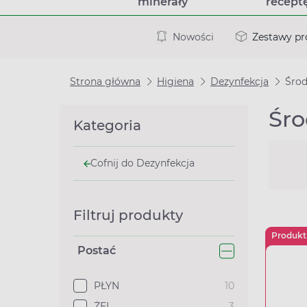
minerały
recept
Nowości
Zestawy p
Strona główna
Higiena
Dezynfekcja
Środ
Śro
Kategoria
Cofnij do Dezynfekcja
Filtruj produkty
Produkt
Postać
PŁYN
10
ŻEL
3