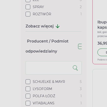
SPRAY
2
ROZTWÓR
1
Ibup
Zobacz więcej
kaps
ból, gor
przeci
Producent / Podmiot
36,99
odpowiedzialny
Podana c
SCHUELKE & MAYR
5
LYSOFORM
3
POLFA ŁÓDŹ
1
VITABALANS
1