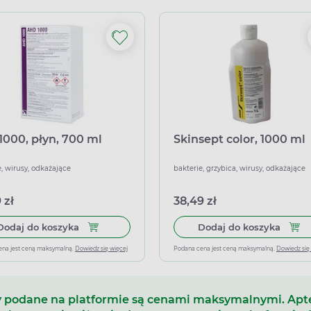
1000, płyn, 700 ml
Skinsept color, 1000 ml
e, wirusy, odkażające
bakterie, grzybica, wirusy, odkażające
 zł
38,49 zł
Dodaj do koszyka Ahd 1000, płyn, 700 ml
Dodaj
Dodaj do koszyka
Dodaj do koszyka
ena jest ceną maksymalną.
Dowiedz się więcej
Podana cena jest ceną maksymalną.
Dowiedz się
 podane na platformie są cenami maksymalnymi. Ap