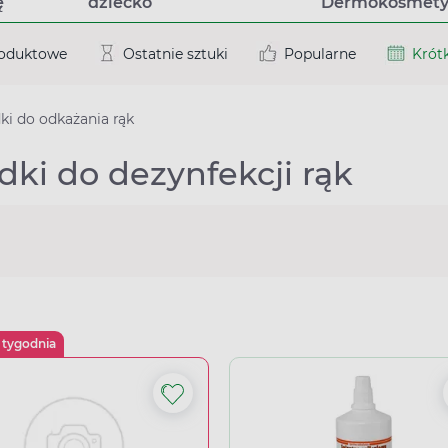
ę
dziecko
Dermokosmety
roduktowe
Ostatnie sztuki
Popularne
Krótk
ki do odkażania rąk
dki do dezynfekcji rąk
 tygodnia