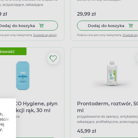
 oczyszczające, odkażające
 zł
29,99 zł
Dodaj do koszyka Asept Spray, 250 ml
Dodaj
Dodaj do koszyka
Dodaj do koszyka
ena jest ceną maksymalną.
Dowiedz się więcej
Podana cena jest ceną maksymalną.
Dowiedz się
Nowość
O VACO Hygiene, płyn
Prontoderm, roztwór, 5
ezynfekcji rąk, 30 ml
ml
h,
e, odkażające
przygotowanie do operacji, antybaktery
ści i
odkażające, profilaktyczne, przeciwgrz
ej.
y,
 zł
45,99 zł