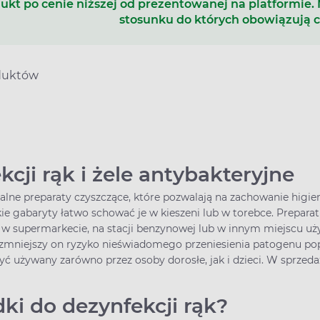
ukt po cenie niższej od prezentowanej na platformie.
stosunku do których obowiązują 
duktów
cji rąk i żele antybakteryjne
alne preparaty czyszczące, które pozwalają na zachowanie higien
e gabaryty łatwo schować je w kieszeni lub w torebce. Preparat 
 w supermarkecie, na stacji benzynowej lub w innym miejscu uży
a zmniejszy on ryzyko nieświadomego przeniesienia patogenu popr
ć używany zarówno przez osoby dorosłe, jak i dzieci. W sprzed
dki do dezynfekcji rąk?