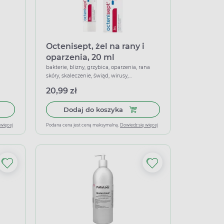
Octenisept, żel na rany i
oparzenia, 20 ml
bakterie, blizny, grzybica, oparzenia, rana
skóry, skaleczenie, świąd, wirusy,
antybakteryjne, gojące, nawilżające,
20,99 zł
ochronne, oczyszczające, przeciwgrzybicze,
przeciwświądowe, przeciwwirusowe
łek miękkich
 do koszyka Spirytus salicylowy 2% Microfarm, 100 g
Dodaj do koszyka Octenisept, 
Dodaj do koszyka
 więcej
Podana cena jest ceną maksymalną.
Dowiedz się więcej