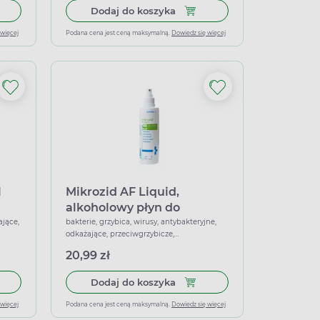
dezynfekcji rąk, 30 ml
 do koszyka Prontoderm, roztwór, 500 ml
Dodaj do koszyka Spirytus s
Dodaj do koszyka
 więcej
Podana cena jest ceną maksymalną.
Dowiedz się więcej
l
Mikrozid AF Liquid,
alkoholowy płyn do
dezynfekcji, atomizer, 250
ające,
bakterie, grzybica, wirusy, antybakteryjne,
odkażające, przeciwgrzybicze,
ml
przeciwwirusowe
20,99 zł
 do koszyka Desderman care, płyn, 1l
Dodaj do koszyka Mikrozid AF
Dodaj do koszyka
 więcej
Podana cena jest ceną maksymalną.
Dowiedz się więcej