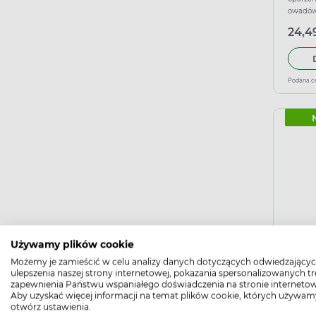
owadów,
24,49
Podana c
APTE
Używamy plików cookie
do d
Możemy je zamieścić w celu analizy danych dotyczących odwiedzającyc
bakteri
ulepszenia naszej strony internetowej, pokazania spersonalizowanych tre
zapewnienia Państwu wspaniałego doświadczenia na stronie internetow
Aby uzyskać więcej informacji na temat plików cookie, których używam
10,49
otwórz ustawienia.