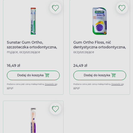
Sunstar Gum Ortho,
Gum Ortho Floss, nić
szczoteczka ortodontyczna,
dentystyczna ortodontyczna,
soft
50 sztuk
myjące, oczyszczające
oczyszczające
16,49 zł
24,49 zł
Dodaj do koszyka Sunstar Gum Ortho, szczoteczka ortodont
Dodaj do koszy
Dodaj do koszyka
Dodaj do koszyka
Podana cena jest ceną maksymalną.
Dowiedz się
Podana cena jest ceną maksymalną.
Dowiedz się
więcej
więcej