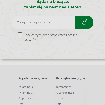
Bądź na bieżąco,
zapisz się na nasz newsletter!
Zapisz
do
*
Chcę otrzymywać newsletter Apteline
newslettera
rozwiń>
Popularne zapytania
Przeziębienie i grypa
Witamina D
Termometry
Witamina C
Krople do nosa
Krople do oczu
Inhalacje
Tran
Katar