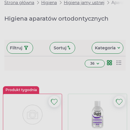
Strona główna
Higiena
Higiena jamy ustnej
Aparaty 
Higiena aparatów ortodontycznych
Filtruj
Sortuj
Kategoria
36
Produkt tygodnia