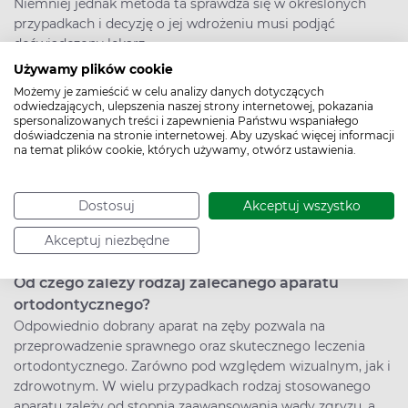
Niemniej jednak metoda ta sprawdza się w określonych
przypadkach i decyzję o jej wdrożeniu musi podjąć
doświadczony lekarz.
Używamy plików cookie
Dobór odpowiedniego aparatu na zęby
Możemy je zamieścić w celu analizy danych dotyczących
Wysokiej jakości aparat na zęby w połączeniu ze starannie
odwiedzających, ulepszenia naszej strony internetowej, pokazania
spersonalizowanych treści i zapewnienia Państwu wspaniałego
przygotowanym planem leczenia ortodontycznego
doświadczenia na stronie internetowej. Aby uzyskać więcej informacji
pozwala nie tylko wyprostować zęby w celach
na temat plików cookie, których używamy, otwórz ustawienia.
estetycznych, ale przede wszystkim umożliwia
wyeliminowanie wad zgryzu, które znacząco obniżają
jakość życia. Mogą one mieć wpływ na sposób mówienia,
Dostosuj
Akceptuj wszystko
bóle głowy lub prowadzić do stopniowego ścierania oraz
Akceptuj niezbędne
pękania zębów.
Od czego zależy rodzaj zalecanego aparatu
ortodontycznego?
Odpowiednio dobrany aparat na zęby pozwala na
przeprowadzenie sprawnego oraz skutecznego leczenia
ortodontycznego. Zarówno pod względem wizualnym, jak i
zdrowotnym. W wielu przypadkach rodzaj stosowanego
aparatu zależy od stopnia zaawansowania wady zgryzu, a