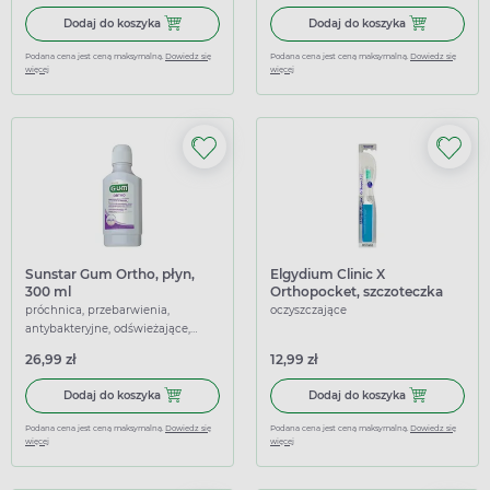
Dodaj do koszyka Sunstar Gum Ortho, wosk ortodontyczny
Dodaj do kosz
Dodaj do koszyka
Dodaj do koszyka
Podana cena jest ceną maksymalną.
Dowiedz się
Podana cena jest ceną maksymalną.
Dowiedz się
więcej
więcej
Sunstar Gum Ortho, płyn,
Elgydium Clinic X
300 ml
Orthopocket, szczoteczka
ortodontyczna podróżna
próchnica, przebarwienia,
oczyszczające
antybakteryjne, odświeżające,
łagodzące
26,99 zł
12,99 zł
Dodaj do koszyka Sunstar Gum Ortho, płyn, 300 ml
Dodaj do kosz
Dodaj do koszyka
Dodaj do koszyka
Podana cena jest ceną maksymalną.
Dowiedz się
Podana cena jest ceną maksymalną.
Dowiedz się
więcej
więcej