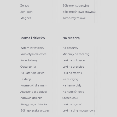
Żelazo
Bóle menstruacyjne
Żeń-szeń
Bóle mięśniowo-stawowe
Magnez
Kompresy żelowe
Mama i dziecko
Na receptę
Witaminy w ciąży
Na pasożyty
Probiotyki dla dzieci
Minerały na receptę
Kwas foliowy
Leki na cukrzycę
Odparzenia
Leki na grzybicę
Na katar dla dzieci
Leki na trądzik
Laktacja
Na tarczycę
Kosmetyki dla mam
Na hemoroidy
Akcesoria dla dzieci
Na nadciśnienie
Zdrowie dziecka
Szczepionki
Pielęgnacja dziecka
Leki na otyłość
Ból i gorączka u dzieci
Leki na dnę moczanową