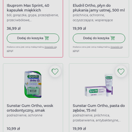
Ibuprom Max Sprint, 40
Eludril Ortho, płyn do
kapsułek miękkich
płukania jamy ustnej, 500 ml
ból, gorączka, grypa, przeziębienie,
próchnica, ochronne,
przeciwbólowe,
oczyszczające, wspierające
przeciwgorączkowe
36,99 zł
19,99 zł
Dodaj do koszyka Ibuprom Max Sprint, 40 kapsułek miękk
Dodaj do koszy
Dodaj do koszyka
Dodaj do koszyka
Podana cena jest ceną maksymalną.
Dowiedz się
Podana cena jest ceną maksymalną.
Dowiedz się
więcej
więcej
Sunstar Gum Ortho, wosk
Sunstar Gum Ortho, pasta do
ortodontyczny, smak
zębów, 75 ml
neutralny
podrażnienie, ochronne
podrażnienie, próchnica,
przebarwienia, antybakteryjne,
myjące, ochronne, oczyszczające,
10,99 zł
19,99 zł
odświeżające, łagodzące