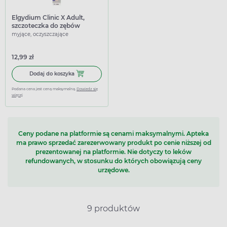
Elgydium Clinic X Adult,
szczoteczka do zębów
ortodontyczna dla dorosłych
myjące, oczyszczające
12,99 zł
Dodaj do koszyka Elgydium Clinic X Adult, szczoteczka d
Dodaj do koszyka
Podana cena jest ceną maksymalną.
Dowiedz się
więcej
Ceny podane na platformie są cenami maksymalnymi. Apteka
ma prawo sprzedać zarezerwowany produkt po cenie niższej od
prezentowanej na platformie. Nie dotyczy to leków
refundowanych, w stosunku do których obowiązują ceny
urzędowe.
9 produktów