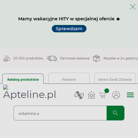
Mamy wakacyjne HITY w specjalnej ofercie 🔥
Sprawdzam
20 000 produktów
Darmowa dostawa
Wysyłka w 24 godziny
Katalog produktów
Poradnik
Serwis Świat Zdrowia
sztuk