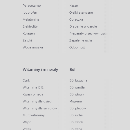
Paracetamol
Kaszel
Ibuprofen
Olejki eteryczne
Melatonina
Gorączka
Elektrolity
Drapanie w gardle
Kolagen
Preparaty przeciwwirusowe
Zatoki
Zapalenie ucha
Woda morska
Odporność
Witaminy i minerały
Ból
Cynk
Ból brzucha
Witamina B12
Ból gardła
Kwasy omega
Ból głowy
Witaminy dla dzieci
Migrena
Witaminy dla seniorów
Ból pleców
Multiwitaminy
Ból ucha
Wapń
Ból zatok
Potas
Ból zęba