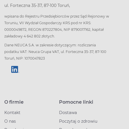
ul. Forteczna 35-37, 87-100 Toruń,
wpisana do Rejestru Przedsiębiorców przez Sąd Rejonowy w
Toruniu, VII Wydział Gospodarczy KRS pod nr KRS:
0000049872, REGON 870227804, NIP 8790017162, kapitał
zakładowy 4 642 802 złotych.
Dane NEUCA S.A. w zakresie dotyczącym: rozliczania
podatku VAT: Neuca Grupa VAT, ul. Forteczna 35-37, 87-100
Toruń, NIP: 1070047823
O firmie
Pomocne linki
Kontakt
Dostawa
O nas
Poczytaj o zdrowiu