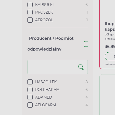
KAPSUŁKI
6
PROSZEK
1
AEROZOL
1
Ibup
kaps
ból, gor
Producent / Podmiot
przeci
36,99
odpowiedzialny
Podana c
HASCO-LEK
8
POLPHARMA
6
ADAMED
4
AFLOFARM
4