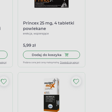
Princex 25 mg, 4 tabletki
i
powlekane
erekcja, wspierające
5,99 zł
łek miękkich
 do koszyka Mensil Max 50 mg, 4 tabletki do rozgryzania i żucia
Dodaj do koszyka Princex 25
Dodaj do koszyka
 więcej
Podana cena jest ceną maksymalną.
Dowiedz się więcej