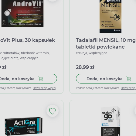
oVit Plus, 30 kapsułek
Tadalafil MENSIL, 10 mg
tabletki powlekane
r minerałów, niedobór witamin,
erekcja, wspierające
iające dietę, wspierające
 zł
28,99 zł
Dodaj do koszyka AndroVit Plus, 30 kapsułek
Dodaj
Dodaj do koszyka
Dodaj do koszyka
ena jest ceną maksymalną.
Dowiedz się więcej
Podana cena jest ceną maksymalną.
Dowiedz się