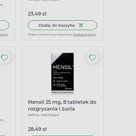
ce
23,49 zł
 tabletki powlekane
 do koszyka Biosteron 10 mg, 60 tabletek
Dodaj do koszyka Maxon Fort
Dodaj do koszyka
 więcej
Podana cena jest ceną maksymalną.
Dowiedz się więcej
Mensil 25 mg, 8 tabletek do
rozgryzania i żucia
erekcja, wspierające
ce,
28,49 zł