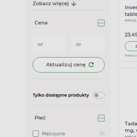
Zobacz więcej
Inve
tabl
żuci
erekcja
Cena
23,49
Podana c
Aktualizuj cenę
Tylko dostępne produkty
Płeć
Tada
mg, 
Mężczyzna
50
erekcja