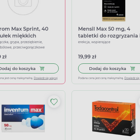
rom Max Sprint, 40
Mensil Max 50 mg, 4
ułek miękkich
tabletki do rozgryzania 
żucia
ączka, grypa, przeziębienie,
erekcja, wspierające
wbólowe, przeciwgorączkowe
 zł
19,99 zł
Dodaj do koszyka Ibuprom Max Sprint, 40 kapsu
Dodaj
Dodaj do koszyka
Dodaj do koszyka
ena jest ceną maksymalną.
Dowiedz się więcej
Podana cena jest ceną maksymalną.
Dowiedz się