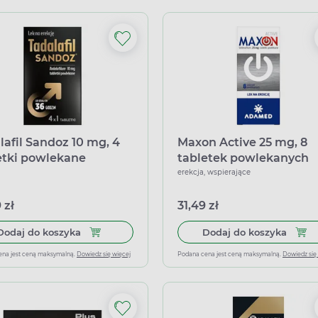
lafil Sandoz 10 mg, 4
Maxon Active 25 mg, 8
etki powlekane
tabletek powlekanych
erekcja, wspierające
 zł
31,49 zł
Dodaj do koszyka Tadalafil Sandoz 10 mg, 4 tab
Dodaj
Dodaj do koszyka
Dodaj do koszyka
ena jest ceną maksymalną.
Dowiedz się więcej
Podana cena jest ceną maksymalną.
Dowiedz się