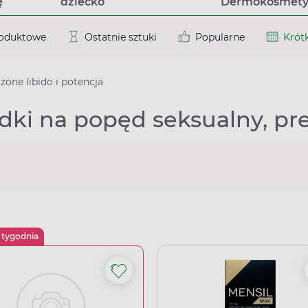
ę
dziecko
Dermokosmety
roduktowe
Ostatnie sztuki
Popularne
Krótk
żone libido i potencja
dki na popęd seksualny, pre
 tygodnia