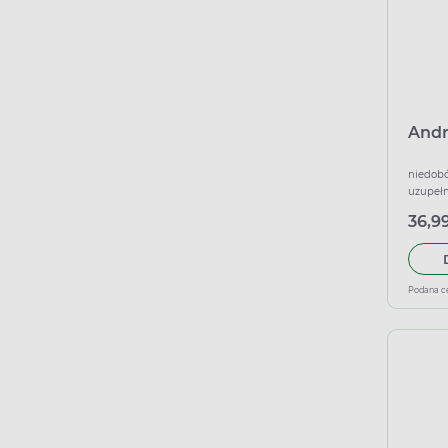
Andr
niedobó
uzupełn
36,99
Podana c