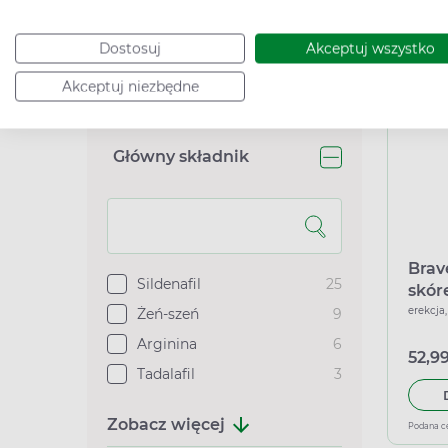
Typ Rejestracji
Dostosuj
Akceptuj wszystko
Podana c
Lek bez recepty
43
Suplement diety
14
Akceptuj niezbędne
Główny składnik
Brav
Sildenafil
25
skór
erekcja
Żeń-szeń
9
Arginina
6
52,99
Tadalafil
3
Zobacz więcej
Podana c