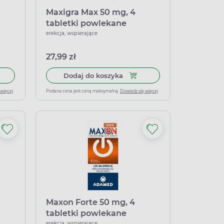
Maxigra Max 50 mg, 4
tabletki powlekane
erekcja, wspierające
27,99 zł
i do rozgryzania i żucia
 do koszyka Tadacontrol 10 mg, 2 tabletki powlekane
Dodaj do koszyka Maxigra Ma
Dodaj do koszyka
 więcej
Podana cena jest ceną maksymalną.
Dowiedz się więcej
Maxon Forte 50 mg, 4
tabletki powlekane
erekcja, wspierające