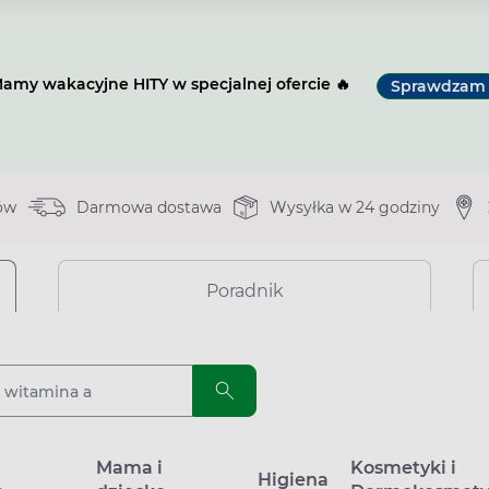
amy wakacyjne HITY w specjalnej ofercie 🔥
Sprawdzam
ów
Darmowa dostawa
Wysyłka w 24 godziny
Poradnik
a
Mama i
Kosmetyki i
Higiena