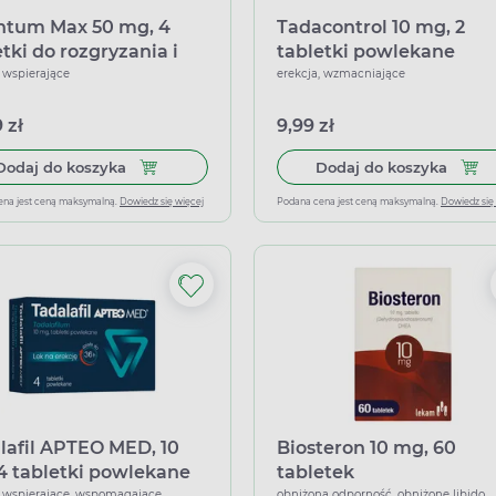
ntum Max 50 mg, 4
Tadacontrol 10 mg, 2
etki do rozgryzania i
tabletki powlekane
a
, wspierające
erekcja, wzmacniające
 zł
9,99 zł
Dodaj do koszyka Inventum Max 50 mg, 4 tabletk
Dodaj
Dodaj do koszyka
Dodaj do koszyka
ena jest ceną maksymalną.
Dowiedz się więcej
Podana cena jest ceną maksymalną.
Dowiedz się
lafil APTEO MED, 10
Biosteron 10 mg, 60
4 tabletki powlekane
tabletek
, wspierające, wspomagające
obniżona odporność, obniżone libido,