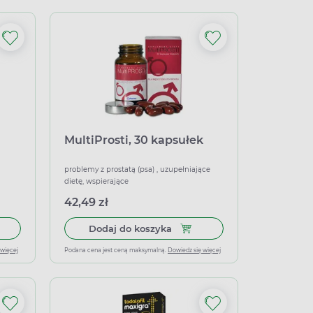
MultiProsti, 30 kapsułek
problemy z prostatą (psa) , uzupełniające
dietę, wspierające
42,49 zł
letki powlekane
 do koszyka Maxon Active 25 mg, 8 tabletek powlekanych
Dodaj do koszyka MultiProsti
Dodaj do koszyka
 więcej
Podana cena jest ceną maksymalną.
Dowiedz się więcej