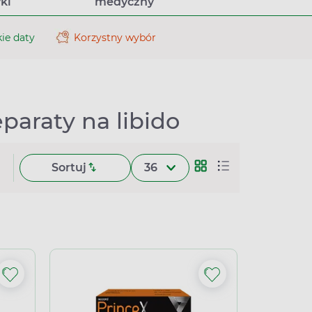
ki
medyczny
ie daty
Korzystny wybór
paraty na libido
Sortuj
36