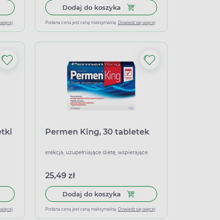
 rozgryzania i żucia
 do koszyka Biosteron, 25 mg, 60 tabletek
Dodaj do koszyka Mensil 25 m
Dodaj do koszyka
 więcej
Podana cena jest ceną maksymalną.
Dowiedz się więcej
tki
Permen King, 30 tabletek
erekcja, uzupełniające dietę, wspierające
25,49 zł
rę, roztwór 96mg/g, 8ml
 do koszyka Inventum 25 mg, 4 tabletki do rozgryzania i żucia
Dodaj do koszyka Permen Kin
Dodaj do koszyka
 więcej
Podana cena jest ceną maksymalną.
Dowiedz się więcej