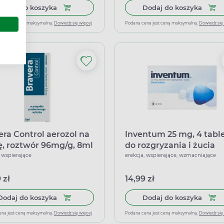
Dodaj do koszyka Inventum, 25 mg, 8 tabletek do
Dodaj
Dodaj do koszyka
Dodaj do koszyka
ena jest ceną maksymalną.
Dowiedz się więcej
Podana cena jest ceną maksymalną.
Dowiedz się
era Control aerozol na
Inventum 25 mg, 4 table
ę, roztwór 96mg/g, 8ml
do rozgryzania i żucia
, wspierające
erekcja, wspierające, wzmacniające
 zł
14,99 zł
Dodaj do koszyka Bravera Control aerozol na skó
Dodaj
Dodaj do koszyka
Dodaj do koszyka
ena jest ceną maksymalną.
Dowiedz się więcej
Podana cena jest ceną maksymalną.
Dowiedz się