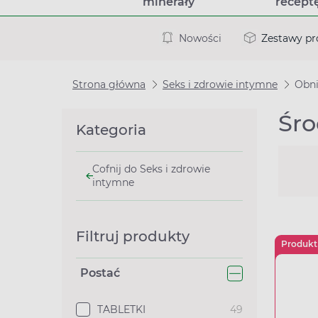
minerały
recept
Nowości
Zestawy p
Strona główna
Seks i zdrowie intymne
Obni
Śro
Kategoria
Cofnij do Seks i zdrowie
intymne
Filtruj produkty
Produkt
Postać
TABLETKI
49