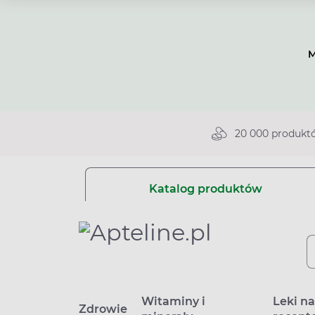
M
20 000 produkt
Katalog produktów
Witaminy i
Leki n
Zdrowie