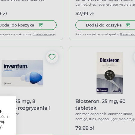
pamięć, stres, regenerujące, wspierają
 zł
47,99 zł
Dodaj do koszyka Tadalafil APTEO MED, 10 mg, 4
Dodaj
Dodaj do koszyka
Dodaj do koszyka
ena jest ceną maksymalną.
Dowiedz się więcej
Podana cena jest ceną maksymalną.
Dowiedz się
ntum, 25 mg, 8
Biosteron, 25 mg, 60
etek do rozgryzania i
tabletek
h,
a
, wspierające
obniżona odporność, obniżone libido,
ści i
pamięć, stres, regenerujące, wspierają
ej.
wzmacniające
y,
 zł
79,99 zł