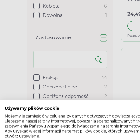
Kobieta
6
24,49
Dowolna
1
Podana c
Zastosowanie
Erekcja
44
Obniżone libido
7
Obniżona odporność
2
Inve
Pamięć
2
Używamy plików cookie
tabl
Możemy je zamieścić w celu analizy danych dotyczących odwiedzającyc
żuci
erekcja
Zobacz więcej
ulepszenia naszej strony internetowej, pokazania spersonalizowanych tre
zapewnienia Państwu wspaniałego doświadczenia na stronie internetow
Aby uzyskać więcej informacji na temat plików cookie, których używam
29,99
otwórz ustawienia.