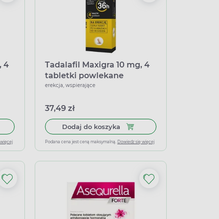
, 4
Tadalafil Maxigra 10 mg, 4
tabletki powlekane
erekcja, wspierające
37,49 zł
 do koszyka Tadalafil MENSIL, 10 mg, 4 tabletki powlekane
Dodaj do koszyka Tadalafil M
Dodaj do koszyka
 więcej
Podana cena jest ceną maksymalną.
Dowiedz się więcej