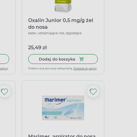
Oxalin Junior 0,5 mg/g żel
do nosa
katar, udrażniające nos, łagodzące
25,49 zł
ci, (0,5 mg + 50 mg)/ml, aerozol do nosa, 10 ml
 do koszyka Marimer Baby, hipertoniczny spray do nosa, 100 ml
Dodaj do koszyka Oxalin Juni
Dodaj do koszyka
 więcej
Podana cena jest ceną maksymalną.
Dowiedz się więcej
Marimer, aspirator do nosa