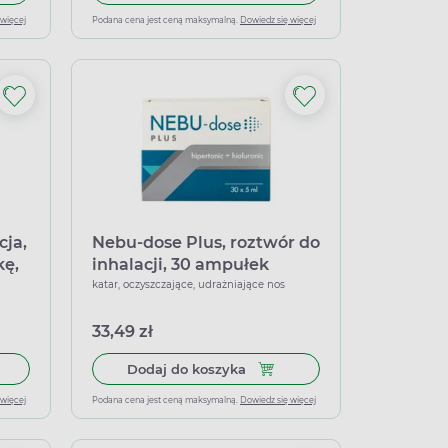
 więcej
Podana cena jest ceną maksymalną.
Dowiedz się więcej
cja,
Nebu-dose Plus, roztwór do
kę,
inhalacji, 30 ampułek
katar, oczyszczające, udrażniające nos
33,49 zł
 ml
 do koszyka Xylodex 0,05% regeneracja, (0,05 mg + 5,0 mg)/dawkę,
Dodaj do koszyka Nebu-dose P
Dodaj do koszyka
 więcej
Podana cena jest ceną maksymalną.
Dowiedz się więcej