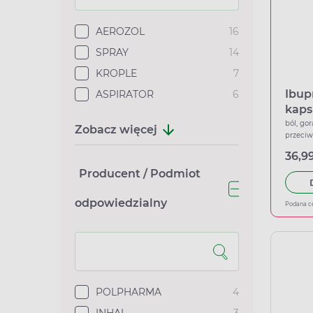
AEROZOL
16
SPRAY
14
KROPLE
7
Ibup
ASPIRATOR
6
kaps
ból, gor
Zobacz więcej
przeci
36,99
Producent / Podmiot
odpowiedzialny
Podana c
POLPHARMA
4
INHAL
3