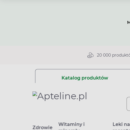
M
20 000 produkt
Katalog produktów
Witaminy i
Leki n
Zdrowie