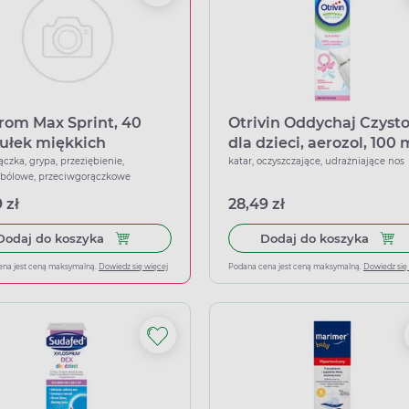
rom Max Sprint, 40
Otrivin Oddychaj Czyst
ułek miękkich
dla dzieci, aerozol, 100 
ączka, grypa, przeziębienie,
katar, oczyszczające, udrażniające nos
wbólowe, przeciwgorączkowe
 zł
28,49 zł
Dodaj do koszyka Ibuprom Max Sprint, 40 kapsu
Dodaj
Dodaj do koszyka
Dodaj do koszyka
ena jest ceną maksymalną.
Dowiedz się więcej
Podana cena jest ceną maksymalną.
Dowiedz się