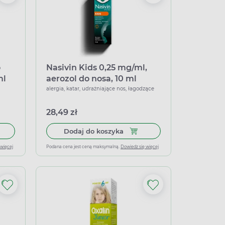
o
Nasivin Kids 0,25 mg/ml,
ml
aerozol do nosa, 10 ml
alergia, katar, udrażniające nos, łagodzące
28,49 zł
łek miękkich
 do koszyka Otrivin Oddychaj Czysto dla dzieci, aerozol, 100 ml
Dodaj do koszyka Nasivin Kid
Dodaj do koszyka
 więcej
Podana cena jest ceną maksymalną.
Dowiedz się więcej