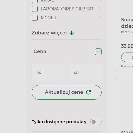
LABORATOIRES GILBERT
3
MCNEIL
3
Suda
dzie
Zobacz więcej
aero
katar, 
33,99
Cena
Podana c
Aktualizuj cenę
Tylko dostępne produkty
Mari