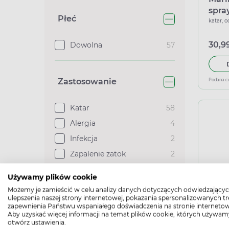
spra
Płeć
katar, 
30,99
Dowolna
57
Zastosowanie
Podana c
Katar
58
Alergia
4
Infekcja
2
Zapalenie zatok
2
Używamy plików cookie
Zobacz więcej
Możemy je zamieścić w celu analizy danych dotyczących odwiedzającyc
Disn
ulepszenia naszej strony internetowej, pokazania spersonalizowanych tre
zapewnienia Państwu wspaniałego doświadczenia na stronie internetow
Główny składnik
Aby uzyskać więcej informacji na temat plików cookie, których używam
katar, 
otwórz ustawienia.