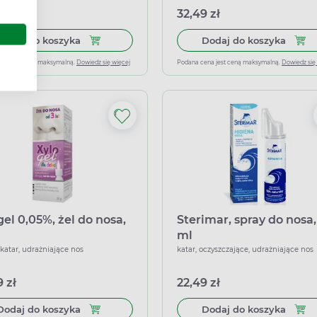
 zł
32,49 zł
Dodaj do koszyka Disnemar Baby, 25 ml
Dodaj
Dodaj do koszyka
Dodaj do koszyka
ena jest ceną maksymalną.
Dowiedz się więcej
Podana cena jest ceną maksymalną.
Dowiedz się
gel 0,05%, żel do nosa,
Sterimar, spray do nosa,
ml
 katar, udrażniające nos
katar, oczyszczające, udrażniające nos
 zł
22,49 zł
Dodaj do koszyka Xylogel 0,05%, żel do nosa, 10 
Dodaj
Dodaj do koszyka
Dodaj do koszyka