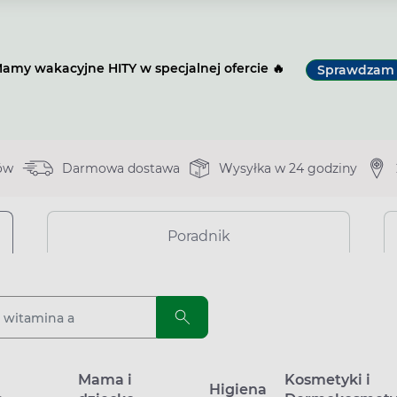
amy wakacyjne HITY w specjalnej ofercie 🔥
Sprawdzam
ów
Darmowa dostawa
Wysyłka w 24 godziny
Poradnik
a
Mama i
Kosmetyki i
Higiena