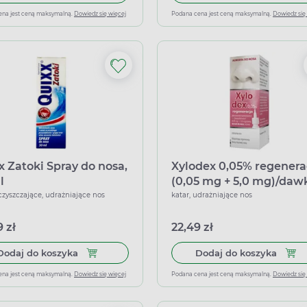
ena jest ceną maksymalną.
Dowiedz się więcej
Podana cena jest ceną maksymalną.
Dowiedz się
x Zatoki Spray do nosa,
Xylodex 0,05% regenera
l
(0,05 mg + 5,0 mg)/daw
aerozol do nosa, 10 ml
oczyszczające, udrażniające nos
katar, udrażniające nos
 zł
22,49 zł
Dodaj do koszyka Quixx Zatoki Spray do nosa, 30
Dodaj
Dodaj do koszyka
Dodaj do koszyka
ena jest ceną maksymalną.
Dowiedz się więcej
Podana cena jest ceną maksymalną.
Dowiedz się