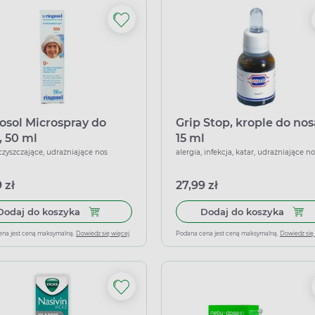
osol Microspray do
Grip Stop, krople do nos
, 50 ml
15 ml
oczyszczające, udrażniające nos
alergia, infekcja, katar, udrażniające n
 zł
27,99 zł
Dodaj do koszyka Ringosol Microspray do nosa, 
Dodaj 
Dodaj do koszyka
Dodaj do koszyka
ena jest ceną maksymalną.
Dowiedz się więcej
Podana cena jest ceną maksymalną.
Dowiedz się