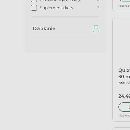
Podana c
Suplement diety
2
Działanie
Quix
30 m
katar, 
24,49
Podana c