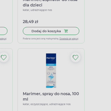
dla dzieci
katar, udrażniające nos
28,49 zł
ay do nosa, 100 ml
do koszyka Septanazal dla dzieci, aerozol do nosa, 10 ml
Dodaj do koszyka Marimer, as
Dodaj do koszyka
 więcej
Podana cena jest ceną maksymalną.
Dowiedz się więcej
Marimer, spray do nosa, 100
ml
katar, oczyszczające, udrażniające nos