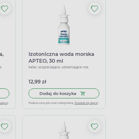
a,
Izotoniczna woda morska
APTEO, 30 ml
os
katar, oczyszczające, udrażniające nos
12,99 zł
50 ml
do koszyka Grip Stop, krople do nosa, 15 ml
Dodaj do koszyka Izotonicz
Dodaj do koszyka
 więcej
Podana cena jest ceną maksymalną.
Dowiedz się więcej