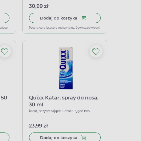
30,99 zł
 do koszyka Sopelek 3+, aspirator do nosa
Dodaj do koszyka Marimer, sp
Dodaj do koszyka
 więcej
Podana cena jest ceną maksymalną.
Dowiedz się więcej
 50
Quixx Katar, spray do nosa,
30 ml
katar, oczyszczające, udrażniające nos
23,99 zł
g
 do koszyka Sterimar, spray do nosa, 50 ml
Dodaj do koszyka Quixx Katar
Dodaj do koszyka