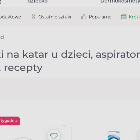
ę
dziecko
Dermokosmety
roduktowe
Ostatnie sztuki
Popularne
Krótk
ci
i na katar u dzieci, aspirato
 recepty
 tygodnia