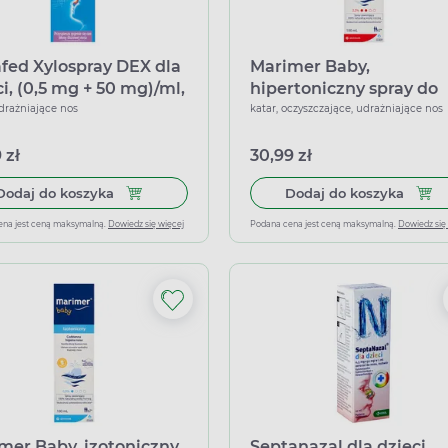
fed Xylospray DEX dla
Marimer Baby,
ci, (0,5 mg + 50 mg)/ml,
hipertoniczny spray do
zol do nosa, 10 ml
nosa, 100 ml
udrażniające nos
katar, oczyszczające, udrażniające nos
 zł
30,99 zł
Dodaj do koszyka Sudafed Xylospray DEX dla dzie
Dodaj
Dodaj do koszyka
Dodaj do koszyka
ena jest ceną maksymalną.
Dowiedz się więcej
Podana cena jest ceną maksymalną.
Dowiedz się
mer Baby, izotoniczny
Septanazal dla dzieci,