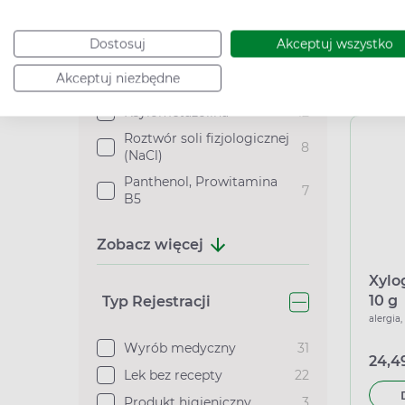
29,99
Dostosuj
Akceptuj wszystko
Akceptuj niezbędne
Podana c
Woda morska
12
Ksylometazolina
12
Roztwór soli fizjologicznej
8
(NaCl)
Panthenol, Prowitamina
7
B5
Zobacz więcej
Xylo
10 g
Typ Rejestracji
alergia,
Wyrób medyczny
31
24,49
Lek bez recepty
22
Produkt higieniczny
3