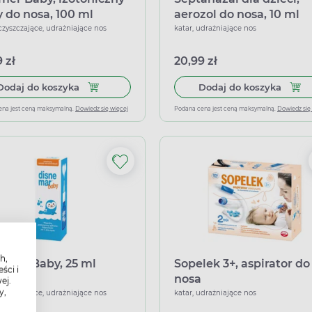
y do nosa, 100 ml
aerozol do nosa, 10 ml
oczyszczające, udrażniające nos
katar, udrażniające nos
 zł
20,99 zł
Dodaj do koszyka Marimer Baby, izotoniczny spr
Dodaj 
Dodaj do koszyka
Dodaj do koszyka
ena jest ceną maksymalną.
Dowiedz się więcej
Podana cena jest ceną maksymalną.
Dowiedz się
h,
emar Baby, 25 ml
Sopelek 3+, aspirator do
ści i
nosa
ej.
y,
oczyszczające, udrażniające nos
katar, udrażniające nos