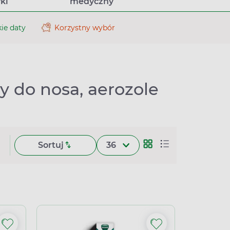
ki
medyczny
ie daty
Korzystny wybór
ry do nosa, aerozole
Sortuj
36