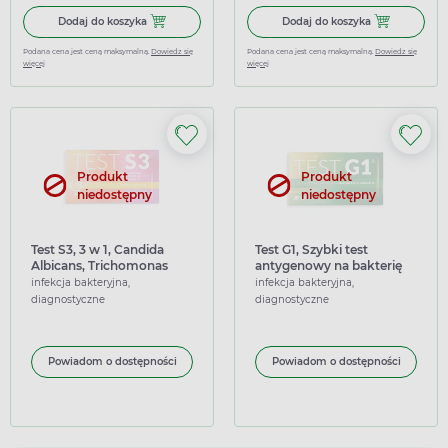
Dodaj do koszyka Milapharm, Test na infekcje intymne, 1 
Dodaj do koszy
Dodaj do koszyka
Dodaj do koszyka
Podana cena jest ceną maksymalną.
Dowiedz się
Podana cena jest ceną maksymalną.
Dowiedz się
więcej
więcej
Produkt
Produkt
niedostępny
niedostępny
Test S3, 3 w 1, Candida
Test G1, Szybki test
Albicans, Trichomonas
antygenowy na bakterię
vaginalis, Gardnerella
Gardnerella vaginalis,
infekcja bakteryjna,
infekcja bakteryjna,
vaginalis, 1 sztuka
infekcje intymne, 1 sztuka
diagnostyczne
diagnostyczne
Powiadom o dostępności
Powiadom o dostępności