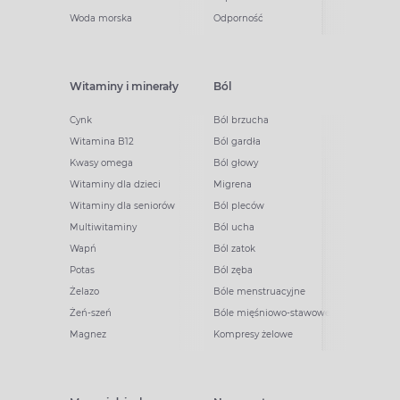
Woda morska
Odporność
Witaminy i minerały
Ból
Cynk
Ból brzucha
Witamina B12
Ból gardła
Kwasy omega
Ból głowy
Witaminy dla dzieci
Migrena
Witaminy dla seniorów
Ból pleców
Multiwitaminy
Ból ucha
Wapń
Ból zatok
Potas
Ból zęba
Żelazo
Bóle menstruacyjne
Żeń-szeń
Bóle mięśniowo-stawowe
Magnez
Kompresy żelowe