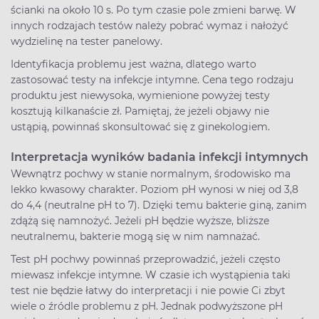
ścianki na około 10 s. Po tym czasie pole zmieni barwę. W
innych rodzajach testów należy pobrać wymaz i nałożyć
wydzielinę na tester panelowy.
Identyfikacja problemu jest ważna, dlatego warto
zastosować testy na infekcje intymne. Cena tego rodzaju
produktu jest niewysoka, wymienione powyżej testy
kosztują kilkanaście zł. Pamiętaj, że jeżeli objawy nie
ustąpią, powinnaś skonsultować się z ginekologiem.
Interpretacja wyników badania infekcji intymnych
Wewnątrz pochwy w stanie normalnym, środowisko ma
lekko kwasowy charakter. Poziom pH wynosi w niej od 3,8
do 4,4 (neutralne pH to 7). Dzięki temu bakterie giną, zanim
zdążą się namnożyć. Jeżeli pH będzie wyższe, bliższe
neutralnemu, bakterie mogą się w nim namnażać.
Test pH pochwy powinnaś przeprowadzić, jeżeli często
miewasz infekcje intymne. W czasie ich wystąpienia taki
test nie będzie łatwy do interpretacji i nie powie Ci zbyt
wiele o źródle problemu z pH. Jednak podwyższone pH