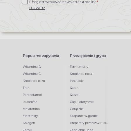
*
Chcę otrzymywać newsletter Apteline
newslettera
rozwiń>
Popularne zapytania
Przeziębienie i grypa
Witamina D
Termometry
Witamina C
Krople do nosa
Krople do oczu
Inhalacje
Tran
Katar
Paracetamol
Kaszel
Ibuprofen
Olejki eteryczne
Melatonina
Gorączka
Elektrolity
Drapanie w gardle
Kolagen
Preparaty przeciwwirusowe
Zatoki
Zapalenie ucha