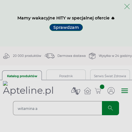
Mamy wakacyjne HITY w specjalnej ofercie 🔥
Sprawdzam
20 000 produktów
Darmowa dostawa
Wysyłka w 24 godziny
Katalog produktów
Poradnik
Serwis Świat Zdrowia
sztuk