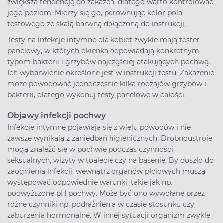
zwiększa tendencję do zakażeń, dlatego warto kontrolować
jego poziom. Mierzy się go, porównując kolor pola
testowego ze skalą barwną dołączoną do instrukcji.
Testy na infekcje intymne dla kobiet zwykle mają tester
panelowy, w których okienka odpowiadają konkretnym
typom bakterii i grzybów najczęściej atakujących pochwę.
Ich wybarwienie określone jest w instrukcji testu. Zakażenie
może powodować jednocześnie kilka rodzajów grzybów i
bakterii, dlatego wykonuj testy panelowe w całości.
Objawy infekcji pochwy
Infekcje intymne pojawiają się z wielu powodów i nie
zawsze wynikają z zaniedbań higienicznych. Drobnoustroje
mogą znaleźć się w pochwie podczas czynności
seksualnych, wizyty w toalecie czy na basenie. By doszło do
zaognienia infekcji, wewnątrz organów płciowych muszą
występować odpowiednie warunki, takie jak np.
podwyższone pH pochwy. Może być ono wywołane przez
różne czynniki np. podrażnienia w czasie stosunku czy
zaburzenia hormonalne. W innej sytuacji organizm zwykle