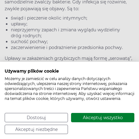
samodzielnie zwalczy bakterie. Gdy infekcja się rozwinie,
zwykle pojawiają się objawy. Są to:
świąd i pieczenie okolic intymnych;
upławy;
nieprzyjemny zapach i zmiana wyglądu wydzieliny
dróg rodnych;
suchość pochwy;
zaczerwienienie i podrażnienie przedsionka pochwy.
Upławy w zakażeniach grzybiczych mają formę „serowatą”,
w śluzie znajdują się białe grudki. Grzybicy towarzyszy
Używamy plików cookie
zwykle ból w czasie stosunku seksualnego i oddawania
moczu oraz niemal zawsze świąd i pieczenie. W przypadku
Możemy je zamieścić w celu analizy danych dotyczących
odwiedzających, ulepszenia naszej strony internetowej, pokazania
infekcji bakteryjnych upławy są zwykle wodniste, szarawe,
spersonalizowanych treści i zapewnienia Państwu wspaniałego
zielonkawe lub żółtawe i mają zapach przypominający
doświadczenia na stronie internetowej. Aby uzyskać więcej informacji
na temat plików cookie, których używamy, otwórz ustawienia.
zepsutą rybę. Zakażeniu bakteriami niekiedy nie towarzyszy
ból i świąd. Nie zawsze jednak można łatwo określić
charakter problemu. W takim wypadku należy
Dostosuj
Akceptuj wszystko
przeprowadzić test na infekcję pochwy.
Akceptuj niezbędne