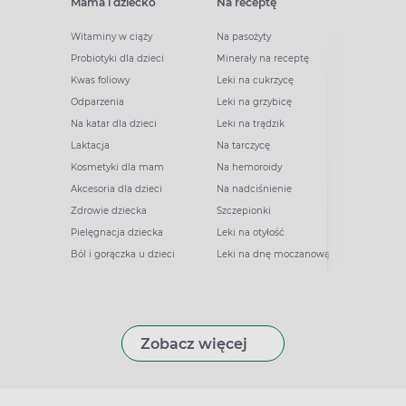
Mama i dziecko
Na receptę
Witaminy w ciąży
Na pasożyty
Probiotyki dla dzieci
Minerały na receptę
Kwas foliowy
Leki na cukrzycę
Odparzenia
Leki na grzybicę
Na katar dla dzieci
Leki na trądzik
Laktacja
Na tarczycę
Kosmetyki dla mam
Na hemoroidy
Akcesoria dla dzieci
Na nadciśnienie
Zdrowie dziecka
Szczepionki
Pielęgnacja dziecka
Leki na otyłość
Ból i gorączka u dzieci
Leki na dnę moczanową
Zobacz więcej