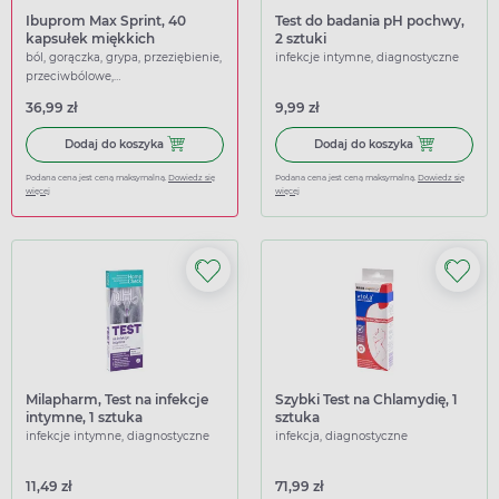
Ibuprom Max Sprint, 40
Test do badania pH pochwy,
kapsułek miękkich
2 sztuki
ból, gorączka, grypa, przeziębienie,
infekcje intymne, diagnostyczne
przeciwbólowe,
przeciwgorączkowe
36,99 zł
9,99 zł
Dodaj do koszyka Ibuprom Max Sprint, 40 kapsułek miękk
Dodaj do koszy
Dodaj do koszyka
Dodaj do koszyka
Podana cena jest ceną maksymalną.
Dowiedz się
Podana cena jest ceną maksymalną.
Dowiedz się
więcej
więcej
Milapharm, Test na infekcje
Szybki Test na Chlamydię, 1
intymne, 1 sztuka
sztuka
infekcje intymne, diagnostyczne
infekcja, diagnostyczne
11,49 zł
71,99 zł