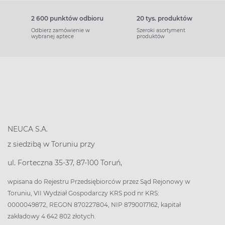
2 600 punktów odbioru
20 tys. produktów
Odbierz zamówienie w
Szeroki asortyment
wybranej aptece
produktów
NEUCA S.A.
z siedzibą w Toruniu przy
ul. Forteczna 35-37, 87-100 Toruń,
wpisana do Rejestru Przedsiębiorców przez Sąd Rejonowy w
Toruniu, VII Wydział Gospodarczy KRS pod nr KRS:
0000049872, REGON 870227804, NIP 8790017162, kapitał
zakładowy 4 642 802 złotych.