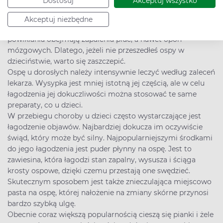
Dostosuj
Akceptuj wszystko
dorosłych infekcja wirusem prowadzi do bardzo silnych
symptomów „grypowych” – bólów mięśni i stawów,
Akceptuj niezbędne
wysokiej gorączki, wysypki na ciele i w jamie ustnej. Często
powikłania obejmują zapalenia płuc, a nawet opon
mózgowych. Dlatego, jeżeli nie przeszedłeś ospy w
dzieciństwie, warto się zaszczepić.
Ospę u dorosłych należy intensywnie leczyć według zaleceń
lekarza. Wysypka jest mniej istotną jej częścią, ale w celu
łagodzenia jej dokuczliwości można stosować te same
preparaty, co u dzieci.
W przebiegu choroby u dzieci często wystarczające jest
łagodzenie objawów. Najbardziej dokucza im oczywiście
świąd, który może być silny. Najpopularniejszymi środkami
do jego łagodzenia jest puder płynny na ospę. Jest to
zawiesina, która łagodzi stan zapalny, wysusza i ściąga
krosty ospowe, dzięki czemu przestają one swędzieć.
Skutecznym sposobem jest także znieczulająca miejscowo
pasta na ospę, której nałożenie na zmiany skórne przynosi
bardzo szybką ulgę.
Obecnie coraz większą popularnością cieszą się pianki i żele