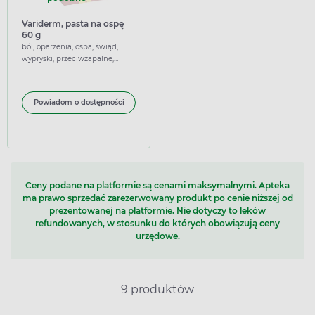
Variderm, pasta na ospę
60 g
ból, oparzenia, ospa, świąd,
wypryski, przeciwzapalne,
wspierające, znieczulające,
łagodzące
Powiadom o dostępności
Ceny podane na platformie są cenami maksymalnymi. Apteka
ma prawo sprzedać zarezerwowany produkt po cenie niższej od
prezentowanej na platformie. Nie dotyczy to leków
refundowanych, w stosunku do których obowiązują ceny
urzędowe.
9 produktów