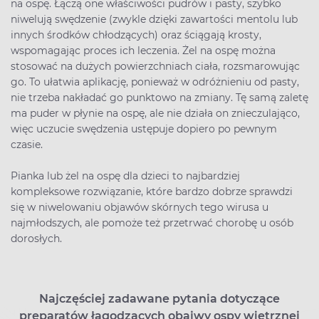
na ospę. Łączą one właściwości pudrów i pasty, szybko
niwelują swędzenie (zwykle dzięki zawartości mentolu lub
innych środków chłodzących) oraz ściągają krosty,
wspomagając proces ich leczenia. Żel na ospę można
stosować na dużych powierzchniach ciała, rozsmarowując
go. To ułatwia aplikację, ponieważ w odróżnieniu od pasty,
nie trzeba nakładać go punktowo na zmiany. Tę samą zaletę
ma puder w płynie na ospę, ale nie działa on znieczulająco,
więc uczucie swędzenia ustępuje dopiero po pewnym
czasie.
Pianka lub żel na ospę dla dzieci to najbardziej
kompleksowe rozwiązanie, które bardzo dobrze sprawdzi
się w niwelowaniu objawów skórnych tego wirusa u
najmłodszych, ale pomoże też przetrwać chorobę u osób
dorosłych.
Najczęściej zadawane pytania dotyczące
preparatów łagodzących obajwy ospy wietrznej