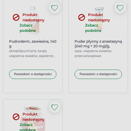
Produkt
Produkt
niedostępny
niedostępny
Zobacz
Zobacz
podobne
podobne
Pudroderm, zawiesina, 140
Puder płynny z anestezyną
g
(240 mg + 20 mg)/g,
zawiesina na skórę, 100 g
obrzęk/opuchlizna, świąd,
ospa, ukąszenia owadów,
ukąszenia owadów, zapalenie,
przeciwświądowe
osłaniające, przeciwświądowe,
znieczulające, łagodzące
Powiadom o dostępności
Powiadom o dostępności
Produkt
niedostępny
Zobacz
podobne