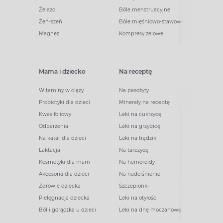
Żelazo
Bóle menstruacyjne
Żeń-szeń
Bóle mięśniowo-stawowe
Magnez
Kompresy żelowe
Mama i dziecko
Na receptę
Witaminy w ciąży
Na pasożyty
Probiotyki dla dzieci
Minerały na receptę
Kwas foliowy
Leki na cukrzycę
Odparzenia
Leki na grzybicę
Na katar dla dzieci
Leki na trądzik
Laktacja
Na tarczycę
Kosmetyki dla mam
Na hemoroidy
Akcesoria dla dzieci
Na nadciśnienie
Zdrowie dziecka
Szczepionki
Pielęgnacja dziecka
Leki na otyłość
Ból i gorączka u dzieci
Leki na dnę moczanową