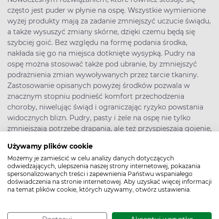
często jest puder w płynie na ospę. Wszystkie wymienione
wyżej produkty mają za zadanie zmniejszyć uczucie świądu,
a także wysuszyć zmiany skórne, dzięki czemu będą się
szybciej goić. Bez względu na formę podania środka,
nakłada się go na miejsca dotknięte wysypką. Pudry na
ospę można stosować także pod ubranie, by zmniejszyć
podrażnienia zmian wywoływanych przez tarcie tkaniny.
Zastosowanie opisanych powyżej środków pozwala w
znacznym stopniu podnieść komfort przechodzenia
choroby, niwelując świąd i ograniczając ryzyko powstania
widocznych blizn. Pudry, pasty i żele na ospę nie tylko
zmniejszają potrzebę drapania, ale też przyspieszają gojenie,
dzięki czemu zmiana nie jest obudowywana nową tkanką i
Używamy plików cookie
nie powstaje blizna.
Możemy je zamieścić w celu analizy danych dotyczących
odwiedzających, ulepszenia naszej strony internetowej, pokazania
Puder, pianka i żel na ospę dla dzieci i dorosłych
spersonalizowanych treści i zapewnienia Państwu wspaniałego
doświadczenia na stronie internetowej. Aby uzyskać więcej informacji
Ospa jest specyficzną chorobą. Im wcześniej się ją
na temat plików cookie, których używamy, otwórz ustawienia.
przechodzi, tym ryzyko ciężkiego przebiegu i powikłań jest
niższe. U noworodków ospa wietrzna często jest bardzo
łagodna, objawia się jedynie niewielką wysypką. U