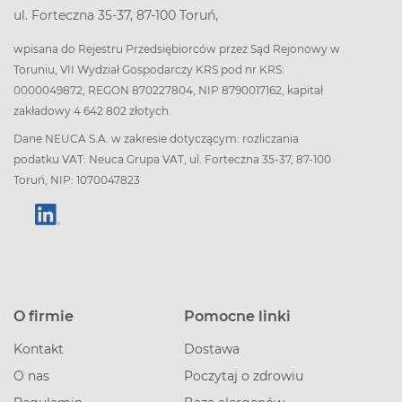
ul. Forteczna 35-37, 87-100 Toruń,
wpisana do Rejestru Przedsiębiorców przez Sąd Rejonowy w
Toruniu, VII Wydział Gospodarczy KRS pod nr KRS:
0000049872, REGON 870227804, NIP 8790017162, kapitał
zakładowy 4 642 802 złotych.
Dane NEUCA S.A. w zakresie dotyczącym: rozliczania
podatku VAT: Neuca Grupa VAT, ul. Forteczna 35-37, 87-100
Toruń, NIP: 1070047823
O firmie
Pomocne linki
Kontakt
Dostawa
O nas
Poczytaj o zdrowiu