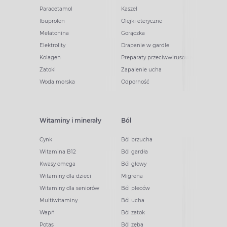
Paracetamol
Kaszel
Ibuprofen
Olejki eteryczne
Melatonina
Gorączka
Elektrolity
Drapanie w gardle
Kolagen
Preparaty przeciwwirusowe
Zatoki
Zapalenie ucha
Woda morska
Odporność
Witaminy i minerały
Ból
Cynk
Ból brzucha
Witamina B12
Ból gardła
Kwasy omega
Ból głowy
Witaminy dla dzieci
Migrena
Witaminy dla seniorów
Ból pleców
Multiwitaminy
Ból ucha
Wapń
Ból zatok
Potas
Ból zęba