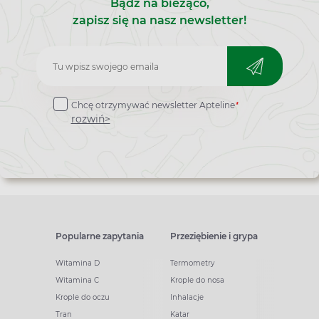
Bądź na bieżąco,
zapisz się na nasz newsletter!
Zapisz
do
*
Chcę otrzymywać newsletter Apteline
newslettera
rozwiń>
Popularne zapytania
Przeziębienie i grypa
Witamina D
Termometry
Witamina C
Krople do nosa
Krople do oczu
Inhalacje
Tran
Katar