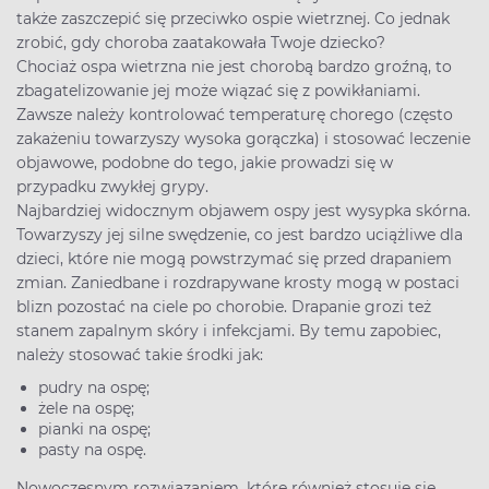
także zaszczepić się przeciwko ospie wietrznej. Co jednak
zrobić, gdy choroba zaatakowała Twoje dziecko?
Chociaż ospa wietrzna nie jest chorobą bardzo groźną, to
zbagatelizowanie jej może wiązać się z powikłaniami.
Zawsze należy kontrolować temperaturę chorego (często
zakażeniu towarzyszy wysoka gorączka) i stosować leczenie
objawowe, podobne do tego, jakie prowadzi się w
przypadku zwykłej grypy.
Najbardziej widocznym objawem ospy jest wysypka skórna.
Towarzyszy jej silne swędzenie, co jest bardzo uciążliwe dla
dzieci, które nie mogą powstrzymać się przed drapaniem
zmian. Zaniedbane i rozdrapywane krosty mogą w postaci
blizn pozostać na ciele po chorobie. Drapanie grozi też
stanem zapalnym skóry i infekcjami. By temu zapobiec,
należy stosować takie środki jak:
pudry na ospę;
żele na ospę;
pianki na ospę;
pasty na ospę.
Nowoczesnym rozwiązaniem, które również stosuje się