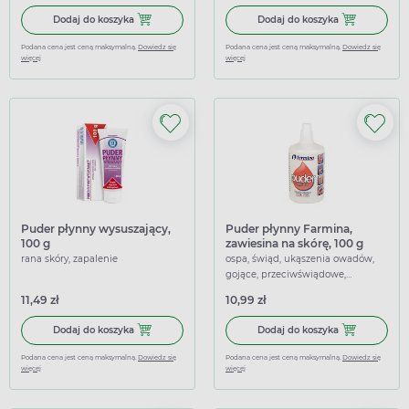
Dodaj do koszyka Kalium hypermanganicum Galena 100 m
Dodaj do koszy
Dodaj do koszyka
Dodaj do koszyka
Podana cena jest ceną maksymalną.
Dowiedz się
Podana cena jest ceną maksymalną.
Dowiedz się
więcej
więcej
Puder płynny wysuszający,
Puder płynny Farmina,
100 g
zawiesina na skórę, 100 g
rana skóry, zapalenie
ospa, świąd, ukąszenia owadów,
gojące, przeciwświądowe,
wspierające, łagodzące
11,49 zł
10,99 zł
Dodaj do koszyka Puder płynny wysuszający, 100 g
Dodaj do koszy
Dodaj do koszyka
Dodaj do koszyka
Podana cena jest ceną maksymalną.
Dowiedz się
Podana cena jest ceną maksymalną.
Dowiedz się
więcej
więcej