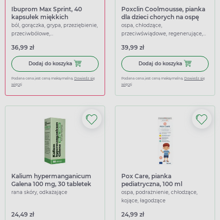
Ibuprom Max Sprint, 40
Poxclin Coolmousse, pianka
kapsułek miękkich
dla dzieci chorych na ospę
wietrzną, 100 ml
ból, gorączka, grypa, przeziębienie,
ospa, chłodzące,
przeciwbólowe,
przeciwświądowe, regenerujące,
przeciwgorączkowe
łagodzące
36,99 zł
39,99 zł
Dodaj do koszyka Ibuprom Max Sprint, 40 kapsułek miękk
Dodaj do koszy
Dodaj do koszyka
Dodaj do koszyka
Podana cena jest ceną maksymalną.
Dowiedz się
Podana cena jest ceną maksymalną.
Dowiedz się
więcej
więcej
Kalium hypermanganicum
Pox Care, pianka
Galena 100 mg, 30 tabletek
pediatryczna, 100 ml
rana skóry, odkażające
ospa, podrażnienie, chłodzące,
kojące, łagodzące
24,49 zł
24,99 zł