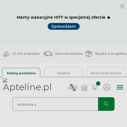
Mamy wakacyjne HITY w specjalnej ofercie 🔥
Sprawdzam
20 000 produktów
Darmowa dostawa
Wysyłka w 24 godziny
Katalog produktów
Poradnik
Serwis Świat Zdrowia
sztuk