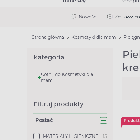
minerały
recept
Nowości
Zestawy p
Strona główna
Kosmetyki dla mam
Pielęg
Pie
Kategoria
kre
Cofnij do Kosmetyki dla
mam
Filtruj produkty
Postać
Produkt
MATERIAŁY HIGIENICZNE
15