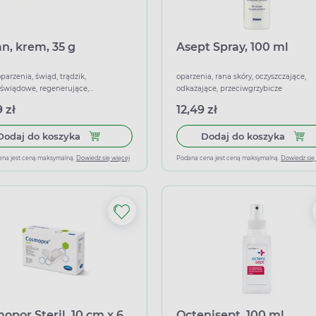
n, krem, 35 g
Asept Spray, 100 ml
oparzenia, świąd, trądzik,
oparzenia, rana skóry, oczyszczające,
świądowe, regenerujące,
odkażające, przeciwgrzybicze
iające, łagodzące
 zł
12,49 zł
Dodaj do koszyka Cepan, krem, 35 g
Dodaj
Dodaj do koszyka
Dodaj do koszyka
ena jest ceną maksymalną.
Dowiedz się więcej
Podana cena jest ceną maksymalną.
Dowiedz się
opor Steril, 10 cm x 6
Octenisept, 100 ml