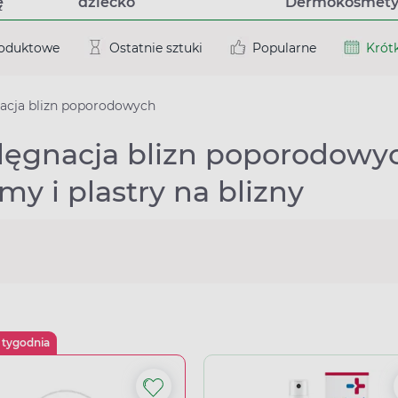
ę
dziecko
Dermokosmety
roduktowe
Ostatnie sztuki
Popularne
Krótk
nacja blizn poporodowych
lęgnacja blizn poporodowych
my i plastry na blizny
 tygodnia