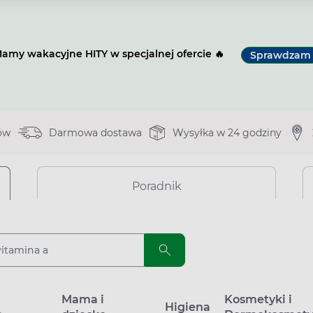
amy wakacyjne HITY w specjalnej ofercie 🔥
Sprawdzam
ów
Darmowa dostawa
Wysyłka w 24 godziny
Poradnik
a
Mama i
Kosmetyki i
Higiena