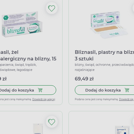
asil, żel
Bliznasil, plastry na bliz
alergiczny na blizny, 15
3 sztuki
oparzenia, świąd, trądzik,
blizny, świąd, ochronne, przeciwświąd
świądowe, łagodzące
rozjaśniające
 zł
69,49 zł
Dodaj do koszyka Bliznasil, żel hypoalergiczny na
Dodaj 
Dodaj do koszyka
Dodaj do koszyka
ena jest ceną maksymalną.
Dowiedz się więcej
Podana cena jest ceną maksymalną.
Dowiedz się