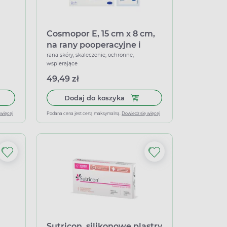
Cosmopor E, 15 cm x 8 cm,
na rany pooperacyjne i
pozabiegowe, 25
rana skóry, skaleczenie, ochronne,
wspierające
opatrunków
49,49 zł
 do koszyka Asept Spray, 100 ml
Dodaj do koszyka Cosmopor E
Dodaj do koszyka
 więcej
Podana cena jest ceną maksymalną.
Dowiedz się więcej
Sutricon, silikonowe plastry