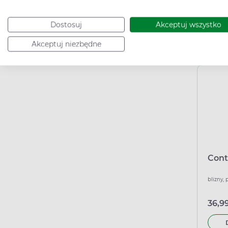
przeciw
23,99
Dostosuj
Akceptuj wszystko
Akceptuj niezbędne
Podana c
Cont
blizny,
36,99