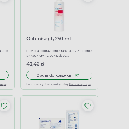
Octenisept, 250 ml
alenie,
grzybica, podrażnienie, rana skóry, zapalenie,
antybakteryjne, odkażające,
przeciwgrzybicze
43,49 zł
łek miękkich
 do koszyka Octenisept 50 ml
Dodaj do koszyka Octenisept
Dodaj do koszyka
 więcej
Podana cena jest ceną maksymalną.
Dowiedz się więcej