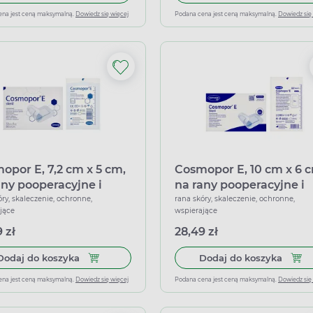
ena jest ceną maksymalną.
Dowiedz się więcej
Podana cena jest ceną maksymalną.
Dowiedz się
opor E, 7,2 cm x 5 cm,
Cosmopor E, 10 cm x 6 
any pooperacyjne i
na rany pooperacyjne i
biegowe, 50
pozabiegowe, 25
óry, skaleczenie, ochronne,
rana skóry, skaleczenie, ochronne,
jące
wspierające
trunków
opatrunków
 zł
28,49 zł
Dodaj do koszyka Cosmopor E, 7,2 cm x 5 cm, na
Dodaj
Dodaj do koszyka
Dodaj do koszyka
ena jest ceną maksymalną.
Dowiedz się więcej
Podana cena jest ceną maksymalną.
Dowiedz się