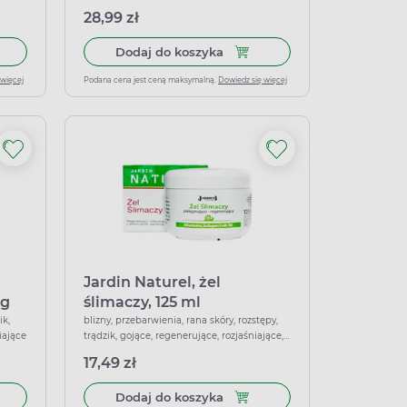
28,99 zł
, 30 g
do koszyka Bliznasil, żel do leczenia blizn, 15 g
Dodaj do koszyka Bliznasil For
Dodaj do koszyka
 więcej
Podana cena jest ceną maksymalną.
Dowiedz się więcej
Jardin Naturel, żel
 g
ślimaczy, 125 ml
ik,
blizny, przebarwienia, rana skóry, rozstępy,
iające
trądzik, gojące, regenerujące, rozjaśniające,
wspierające
17,49 zł
do koszyka Oceanic na blizny, żel silikonowy na blizny, 30 g
Dodaj do koszyka Jardin Natur
Dodaj do koszyka