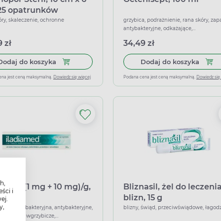
25 opatrunków
óry, skaleczenie, ochronne
grzybica, podrażnienie, rana skóry, zap
antybakteryjne, odkażające,
przeciwgrzybicze
 zł
34,49 zł
Dodaj do koszyka Cosmopor Steril, 10 cm x 6 cm
Dodaj
Dodaj do koszyka
Dodaj do koszyka
ena jest ceną maksymalną.
Dowiedz się więcej
Podana cena jest ceną maksymalną.
Dowiedz się
h,
iamed (1 mg + 10 mg)/g,
Bliznasil, żel do leczeni
ści i
30 g
blizn, 15 g
ej.
y,
, infekcja bakteryjna, antybakteryjne,
blizny, świąd, przeciwświądowe, łagod
ące, przeciwgrzybicze,