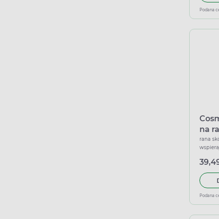
Podana c
Cosm
na r
poza
rana sk
wspiera
opa
39,49
Podana c