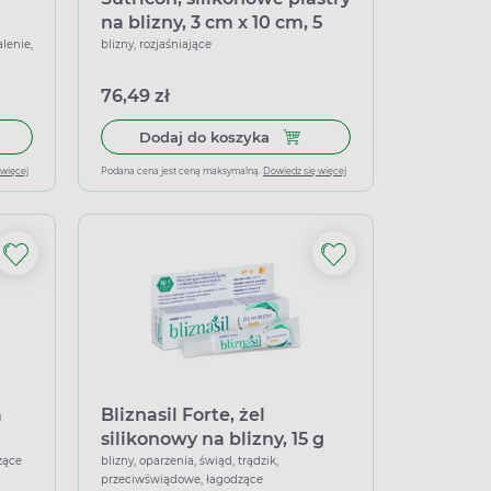
na blizny, 3 cm x 10 cm, 5
sztuk
alenie,
blizny, rozjaśniające
76,49 zł
, 25 opatrunków
 do koszyka Octenisept, 100 ml
Dodaj do koszyka Sutricon, si
Dodaj do koszyka
 więcej
Podana cena jest ceną maksymalną.
Dowiedz się więcej
a
Bliznasil Forte, żel
silikonowy na blizny, 15 g
zące
blizny, oparzenia, świąd, trądzik,
przeciwświądowe, łagodzące