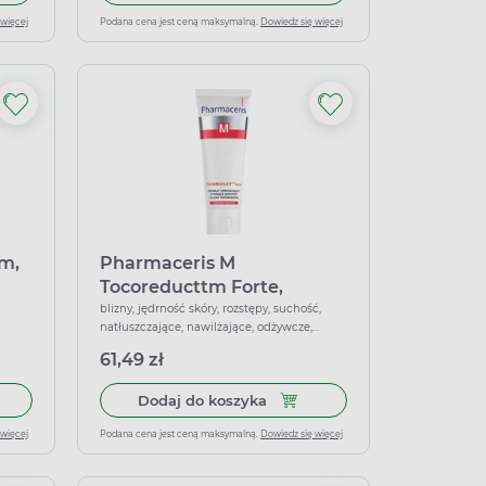
 więcej
Podana cena jest ceną maksymalną.
Dowiedz się więcej
cm,
Pharmaceris M
Tocoreducttm Forte,
preparat zmniejszający
blizny, jędrność skóry, rozstępy, suchość,
natłuszczające, nawilżające, odżywcze,
istniejące rozstępy i blizny
ujędrniające, wzmacniające
poporodowe, 75 ml
61,49 zł
 rany pooperacyjne i pozabiegowe, 50 opatrunków
 do koszyka Cosmopor E, 10 cm x 6 cm, na rany pooperacyjne i p
Dodaj do koszyka Pharmaceris
Dodaj do koszyka
 więcej
Podana cena jest ceną maksymalną.
Dowiedz się więcej