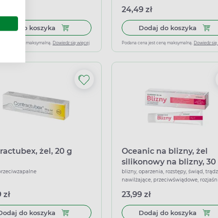
wirusowe, znieczulające
 zł
24,49 zł
Dodaj do koszyka Iladiamed (1 mg + 10 mg)/g, żel
Dodaj 
Dodaj do koszyka
Dodaj do koszyka
ena jest ceną maksymalną.
Dowiedz się więcej
Podana cena jest ceną maksymalną.
Dowiedz się
ractubex, żel, 20 g
Oceanic na blizny, żel
silikonowy na blizny, 30
 przeciwzapalne
blizny, oparzenia, rozstępy, świąd, trądz
nawilżające, przeciwświądowe, rozjaśn
 zł
23,99 zł
Dodaj do koszyka Contractubex, żel, 20 g
Dodaj 
Dodaj do koszyka
Dodaj do koszyka