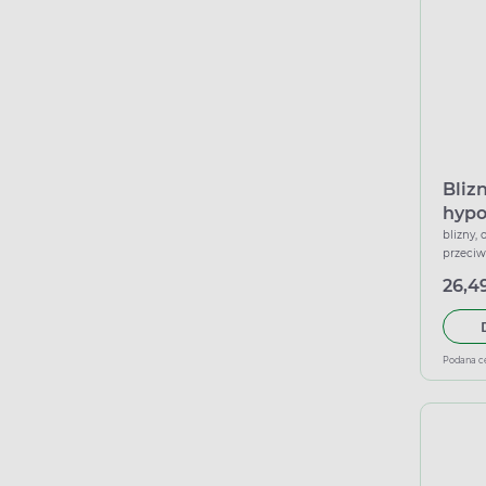
Blizn
hypo
g
blizny, 
przeciw
26,49
Podana c