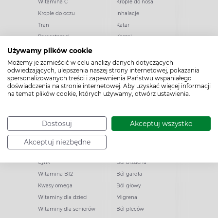
Witamina C
Krople do nosa
Krople do oczu
Inhalacje
Tran
Katar
Paracetamol
Kaszel
Ibuprofen
Olejki eteryczne
Używamy plików cookie
Melatonina
Gorączka
Możemy je zamieścić w celu analizy danych dotyczących
odwiedzających, ulepszenia naszej strony internetowej, pokazania
Elektrolity
Drapanie w gardle
spersonalizowanych treści i zapewnienia Państwu wspaniałego
Kolagen
Preparaty przeciwwirusowe
doświadczenia na stronie internetowej. Aby uzyskać więcej informacji
na temat plików cookie, których używamy, otwórz ustawienia.
Zatoki
Zapalenie ucha
Woda morska
Odporność
Dostosuj
Akceptuj wszystko
Akceptuj niezbędne
Witaminy i minerały
Ból
Cynk
Ból brzucha
Witamina B12
Ból gardła
Kwasy omega
Ból głowy
Witaminy dla dzieci
Migrena
Witaminy dla seniorów
Ból pleców