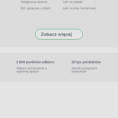
Pielęgnacja dziecka
Leki na otyłość
Ból i gorączka u dzieci
Leki na dnę moczanową
Zobacz więcej
2 600 punktów odbioru
20 tys. produktów
Odbierz zamówienie w
Szeroki asortyment
wybranej aptece
produktów