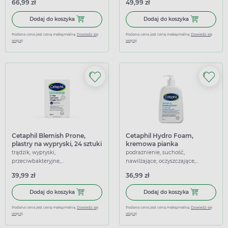
66,99 zł
49,99 zł
Dodaj do koszyka Cetaphil, krem nawilżający do twarzy 
Dodaj do koszy
Dodaj do koszyka
Dodaj do koszyka
Podana cena jest ceną maksymalną.
Dowiedz się
Podana cena jest ceną maksymalną.
Dowiedz się
więcej
więcej
Cetaphil Blemish Prone,
Cetaphil Hydro Foam,
plastry na wypryski, 24 sztuki
kremowa pianka
oczyszczająca, 236 ml
trądzik, wypryski,
podrażnienie, suchość,
przeciwbakteryjne,
nawilżające, oczyszczające,
przeciwzapalne, regenerujące,
wygładzające, łagodzące
39,99 zł
36,99 zł
łagodzące
Dodaj do koszyka Cetaphil Blemish Prone, plastry na wypry
Dodaj do kosz
Dodaj do koszyka
Dodaj do koszyka
Podana cena jest ceną maksymalną.
Dowiedz się
Podana cena jest ceną maksymalną.
Dowiedz się
więcej
więcej