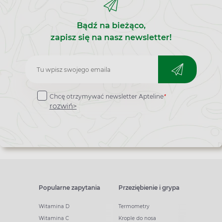
Bądź na bieżąco,
zapisz się na nasz newsletter!
Zapisz
do
*
Chcę otrzymywać newsletter Apteline
newslettera
rozwiń>
Popularne zapytania
Przeziębienie i grypa
Witamina D
Termometry
Witamina C
Krople do nosa