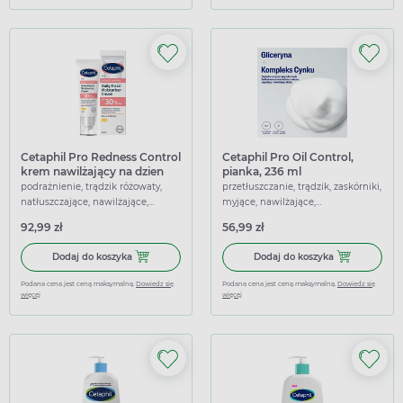
Cetaphil Pro Redness Control
Cetaphil Pro Oil Control,
krem nawilżający na dzien
pianka, 236 ml
SPF 30, 50 ml
podrażnienie, trądzik różowaty,
przetłuszczanie, trądzik, zaskórniki,
natłuszczające, nawilżające,
myjące, nawilżające,
ochrona uva/uvb,
oczyszczające, łagodzące
92,99 zł
56,99 zł
przeciwświądowe, łagodzące
Dodaj do koszyka Cetaphil Pro Redness Control krem nawil
Dodaj do koszy
Dodaj do koszyka
Dodaj do koszyka
Podana cena jest ceną maksymalną.
Dowiedz się
Podana cena jest ceną maksymalną.
Dowiedz się
więcej
więcej