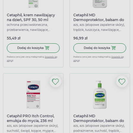
Cetaphil, krem nawilżający
Cetaphil MD
na dzień, SPF 30, 50 ml
Dermoprotektor, balsam do
twarzy i ciała, 473 ml
ochrona przeciwsłoneczna,
azs, azs (atopowe zapalenie skóry),
przebarwienia, nawilżające,
trądzik, łuszczyca, nawilżające,
ochrona uva/uvb, wodoodporne,
regenerujące, łagodzące
55,49 zł
96,99 zł
łagodzące
Dodaj do koszyka Cetaphil, krem nawilżający na dzień, SPF
Dodaj do koszy
Dodaj do koszyka
Dodaj do koszyka
Podana cena jest ceną maksymalną.
Dowiedz się
Podana cena jest ceną maksymalną.
Dowiedz się
więcej
więcej
Cetaphil PRO Itch Control,
Cetaphil MD
emulsja do mycia, 236 ml
Dermoprotektor, balsam do
twarzy i ciała, 1000 ml
azs, azs (atopowe zapalenie skóry),
azs, azs (atopowe zapalenie skóry),
suchość, świąd, kojące, myjące,
podrażnienie, suchość, trądzik,