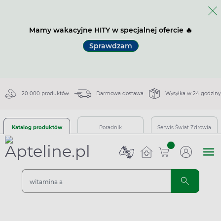
Mamy wakacyjne HITY w specjalnej ofercie 🔥
Sprawdzam
20 000 produktów
Darmowa dostawa
Wysyłka w 24 godziny
Katalog produktów
Poradnik
Serwis Świat Zdrowia
sztuk