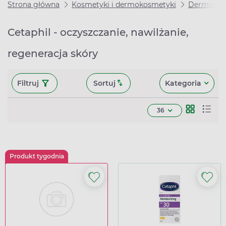
Strona główna
Kosmetyki i dermokosmetyki
Dermokos
Cetaphil - oczyszczanie, nawilżanie,
regeneracja skóry
Filtruj
Sortuj
Kategoria
36
Produkt tygodnia