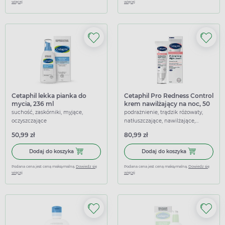
więcej
więcej
Cetaphil lekka pianka do
Cetaphil Pro Redness Control
mycia, 236 ml
krem nawilżający na noc, 50
ml
suchość, zaskórniki, myjące,
podrażnienie, trądzik różowaty,
oczyszczające
natłuszczające, nawilżające,
przeciwświądowe, łagodzące
50,99 zł
80,99 zł
Dodaj do koszyka Cetaphil lekka pianka do mycia, 236 ml
Dodaj do koszy
Dodaj do koszyka
Dodaj do koszyka
Podana cena jest ceną maksymalną.
Dowiedz się
Podana cena jest ceną maksymalną.
Dowiedz się
więcej
więcej