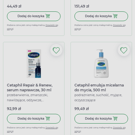
nawilżające, oczyszczające,
łuszczyca, nawilżające,
44,49 zł
151,49 zł
łagodzące
regenerujące, łagodzące
Dodaj do koszyka Cetaphil PRO Itch Control, emulsja do m
Dodaj do koszy
Dodaj do koszyka
Dodaj do koszyka
Podana cena jest ceną maksymalną.
Dowiedz się
Podana cena jest ceną maksymalną.
Dowiedz się
więcej
więcej
Cetaphil Repair & Renew,
Cetaphil emulsja micelarna
serum naprawcze, 30 ml
do mycia, 500 ml
przebarwienia, zmarszczki,
podrażnienie, suchość, myjące,
nawilżające, odżywcze,
oczyszczające
przeciwzmarszczkowe,
92,99 zł
99,49 zł
regenerujące, wygładzające,
łagodzące
Dodaj do koszyka Cetaphil Repair & Renew, serum napraw
Dodaj do kosz
Dodaj do koszyka
Dodaj do koszyka
Podana cena jest ceną maksymalną.
Dowiedz się
Podana cena jest ceną maksymalną.
Dowiedz się
więcej
więcej