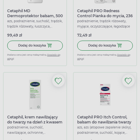
Cetaphil MD
Cetaphil PRO Redness
Dermoprotektor balsam, 500
Control Pianka do mycia, 236
ml
ml
azs, podrażnienie, suchość, trądzik,
podrażnienie, trądzik różowaty,
trądzik różowaty, łuszczyca,
myjące, oczyszczające, łagodzące
nawilżające, przeciwświądowe,
99,49 zł
72,49 zł
łagodzące
Dodaj do koszyka Cetaphil MD Dermoprotektor balsam, 5
Dodaj do kosz
Dodaj do koszyka
Dodaj do koszyka
Podana cena jest ceną maksymalną.
Dowiedz się
Podana cena jest ceną maksymalną.
Dowiedz się
więcej
więcej
Cetaphil, krem nawilżający
Cetaphil PRO Itch Control,
do twarzy na dzień z kwasem
balsam do nawilżania twarzy
hialuronowym, 88 ml
i ciała, 236 ml
podrażnienie, suchość,
azs, azs (atopowe zapalenie skóry),
nawilżające, ochronne,
podrażnienie, suchość, kojące,
regenerujące, wygładzające
nawilżające, łagodzące