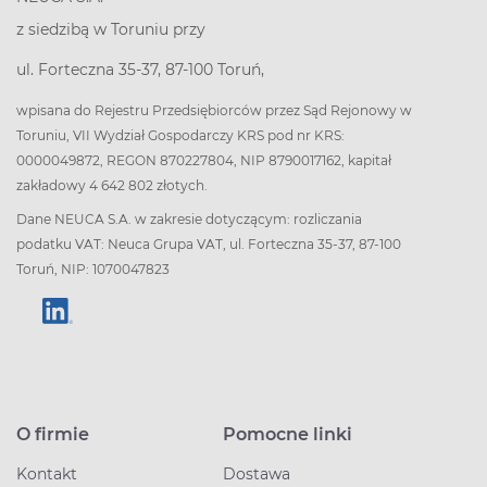
z siedzibą w Toruniu przy
ul. Forteczna 35-37, 87-100 Toruń,
wpisana do Rejestru Przedsiębiorców przez Sąd Rejonowy w
Toruniu, VII Wydział Gospodarczy KRS pod nr KRS:
0000049872, REGON 870227804, NIP 8790017162, kapitał
zakładowy 4 642 802 złotych.
Dane NEUCA S.A. w zakresie dotyczącym: rozliczania
podatku VAT: Neuca Grupa VAT, ul. Forteczna 35-37, 87-100
Toruń, NIP: 1070047823
O firmie
Pomocne linki
Kontakt
Dostawa