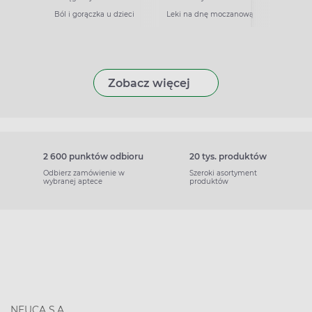
Ból i gorączka u dzieci
Leki na dnę moczanową
Zobacz więcej
2 600 punktów odbioru
20 tys. produktów
Odbierz zamówienie w
Szeroki asortyment
wybranej aptece
produktów
NEUCA S.A.