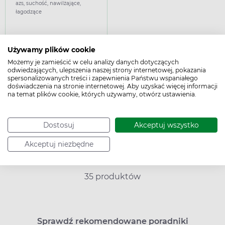
nawilżający do twarzy i
azs, suchość, nawilżające,
ciała, 250 ml
łagodzące
Powiadom o dostępności
Używamy plików cookie
Możemy je zamieścić w celu analizy danych dotyczących
odwiedzających, ulepszenia naszej strony internetowej, pokazania
spersonalizowanych treści i zapewnienia Państwu wspaniałego
doświadczenia na stronie internetowej. Aby uzyskać więcej informacji
na temat plików cookie, których używamy, otwórz ustawienia.
Ceny podane na platformie są cenami maksymalnymi. Apteka
ma prawo sprzedać zarezerwowany produkt po cenie niższej od
prezentowanej na platformie. Nie dotyczy to leków
Dostosuj
Akceptuj wszystko
refundowanych, w stosunku do których obowiązują ceny
urzędowe.
Akceptuj niezbędne
35 produktów
Sprawdź rekomendowane poradniki