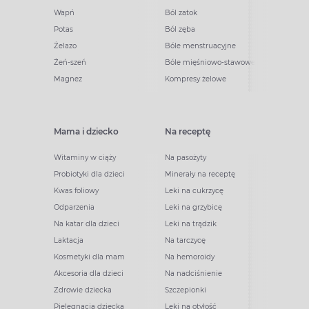
Wapń
Ból zatok
Potas
Ból zęba
Żelazo
Bóle menstruacyjne
Żeń-szeń
Bóle mięśniowo-stawowe
Magnez
Kompresy żelowe
Mama i dziecko
Na receptę
Witaminy w ciąży
Na pasożyty
Probiotyki dla dzieci
Minerały na receptę
Kwas foliowy
Leki na cukrzycę
Odparzenia
Leki na grzybicę
Na katar dla dzieci
Leki na trądzik
Laktacja
Na tarczycę
Kosmetyki dla mam
Na hemoroidy
Akcesoria dla dzieci
Na nadciśnienie
Zdrowie dziecka
Szczepionki
Pielęgnacja dziecka
Leki na otyłość