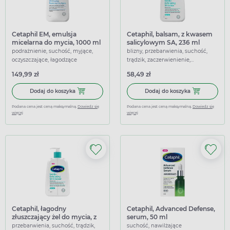
Cetaphil EM, emulsja
Cetaphil, balsam, z kwasem
micelarna do mycia, 1000 ml
salicylowym SA, 236 ml
podrażnienie, suchość, myjące,
blizny, przebarwienia, suchość,
oczyszczające, łagodzące
trądzik, zaczerwienienie,
antyoksydacyjne, nawilżające,
149,99 zł
58,49 zł
wygładzające, zmiękczające,
złuszczające
Dodaj do koszyka Cetaphil EM, emulsja micelarna do myc
Dodaj do kosz
Dodaj do koszyka
Dodaj do koszyka
Podana cena jest ceną maksymalną.
Dowiedz się
Podana cena jest ceną maksymalną.
Dowiedz się
więcej
więcej
Cetaphil, łagodny
Cetaphil, Advanced Defense,
złuszczający żel do mycia, z
serum, 50 ml
kwasem salicylowym, 236 ml
przebarwienia, suchość, trądzik,
suchość, nawilżające