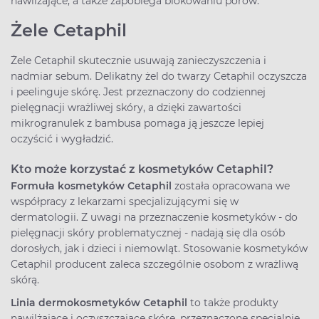
nawilżające, a także zapobiega blokowaniu porów.
Żele Cetaphil
Żele Cetaphil skutecznie usuwają zanieczyszczenia i
nadmiar sebum. Delikatny żel do twarzy Cetaphil oczyszcza
i peelinguje skórę. Jest przeznaczony do codziennej
pielęgnacji wrażliwej skóry, a dzięki zawartości
mikrogranulek z bambusa pomaga ją jeszcze lepiej
oczyścić i wygładzić.
Kto może korzystać z kosmetyków Cetaphil?
Formuła kosmetyków Cetaphil
została opracowana we
współpracy z lekarzami specjalizującymi się w
dermatologii. Z uwagi na przeznaczenie kosmetyków - do
pielęgnacji skóry problematycznej - nadają się dla osób
dorosłych, jak i dzieci i niemowląt. Stosowanie kosmetyków
Cetaphil producent zaleca szczególnie osobom z wrażliwą
skórą.
Linia dermokosmetyków Cetaphil
to także produkty
nawilżające i oczyszczające skórę, przeznaczone specjalnie