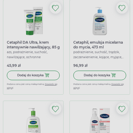
Cetaphil DA Ultra, krem
Cetaphil, emulsja micelarna
intensywnie nawilżający, 85 g
do mycia, 473 ml
azs, podrażnienie, suchość,
podrażnienie, suchość, trądzik,
nawilżające, ochronne
zaczerwienienie, kojące, myjące,
nawilżające, regenerujące,
45,99 zł
96,99 zł
łagodzące
Dodaj do koszyka Cetaphil DA Ultra, krem intensywnie naw
Dodaj do koszy
Dodaj do koszyka
Dodaj do koszyka
Podana cena jest ceną maksymalną.
Dowiedz się
Podana cena jest ceną maksymalną.
Dowiedz się
więcej
więcej