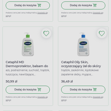
Dodaj do koszyka Cetaphil PS, lipoaktywny krem nawilżają
Dodaj do koszy
Dodaj do koszyka
Dodaj do koszyka
Podana cena jest ceną maksymalną.
Dowiedz się
Podana cena jest ceną maksymalną.
Dowiedz się
więcej
więcej
Cetaphil MD
Cetaphil Oily Skin,
Dermoprotektor, balsam do
oczyszczający żel do skóry
twarzy i ciała, 236 ml
tłustej, 236 ml
azs, podrażnienie, suchość, trądzik,
trądzik, zaskórniki, łojotokowe
łuszczyca, nawilżające,
zapalenie skóry, myjące,
przeciwświądowe, łagodzące
nawilżające, oczyszczające
50,99 zł
36,49 zł
Dodaj do koszyka Cetaphil MD Dermoprotektor, balsam do t
Dodaj do koszyk
Dodaj do koszyka
Dodaj do koszyka
Podana cena jest ceną maksymalną.
Dowiedz się
Podana cena jest ceną maksymalną.
Dowiedz się
więcej
więcej