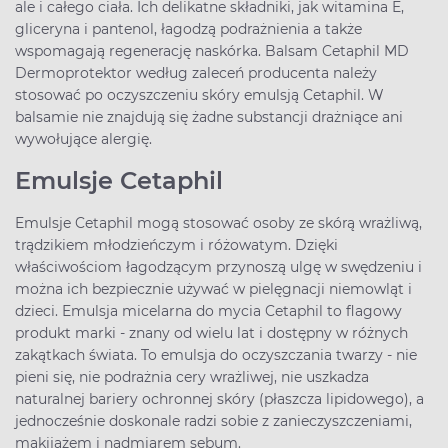
ale i całego ciała. Ich delikatne składniki, jak witamina E,
gliceryna i pantenol, łagodzą podrażnienia a także
wspomagają regenerację naskórka. Balsam Cetaphil MD
Dermoprotektor według zaleceń producenta należy
stosować po oczyszczeniu skóry emulsją Cetaphil. W
balsamie nie znajdują się żadne substancji drażniące ani
wywołujące alergię.
Emulsje Cetaphil
Emulsje Cetaphil mogą stosować osoby ze skórą wrażliwą,
trądzikiem młodzieńczym i różowatym. Dzięki
właściwościom łagodzącym przynoszą ulgę w swędzeniu i
można ich bezpiecznie używać w pielęgnacji niemowląt i
dzieci. Emulsja micelarna do mycia Cetaphil to flagowy
produkt marki - znany od wielu lat i dostępny w różnych
zakątkach świata. To emulsja do oczyszczania twarzy - nie
pieni się, nie podrażnia cery wrażliwej, nie uszkadza
naturalnej bariery ochronnej skóry (płaszcza lipidowego), a
jednocześnie doskonale radzi sobie z zanieczyszczeniami,
makijażem i nadmiarem sebum.