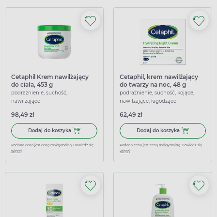
Cetaphil Krem nawilżający
Cetaphil, krem nawilżający
do ciała, 453 g
do twarzy na noc, 48 g
podrażnienie, suchość,
podrażnienie, suchość, kojące,
nawilżające
nawilżające, łagodzące
98,49 zł
62,49 zł
Dodaj do koszyka Cetaphil Krem nawilżający do ciała, 453
Dodaj do koszy
Dodaj do koszyka
Dodaj do koszyka
Podana cena jest ceną maksymalną.
Dowiedz się
Podana cena jest ceną maksymalną.
Dowiedz się
więcej
więcej