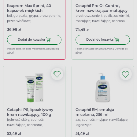
Ibuprom Max Sprint, 40
Cetaphil Pro Oil Control,
kapsułek miękkich
krem nawilżająco-matujący
SPF 30, 118 ml
ból, gorączka, grypa, przeziębienie,
przetłuszczanie, trądzik, zaskórniki,
przeciwbólowe,
matujące, nawilżające, ochrona
przeciwgorączkowe
uva/uvb
36,99 zł
74,49 zł
Dodaj do koszyka Ibuprom Max Sprint, 40 kapsułek miękk
Dodaj do koszy
Dodaj do koszyka
Dodaj do koszyka
Podana cena jest ceną maksymalną.
Dowiedz się
Podana cena jest ceną maksymalną.
Dowiedz się
więcej
więcej
Cetaphil PS, lipoaktywny
Cetaphil EM, emulsja
krem nawilżający, 100 g
micelarna, 236 ml
jędrność skóry, suchość,
azs, suchość, myjące, nawilżające,
nawilżające, ochronne,
łagodzące
regenerujące
52,49 zł
51,49 zł